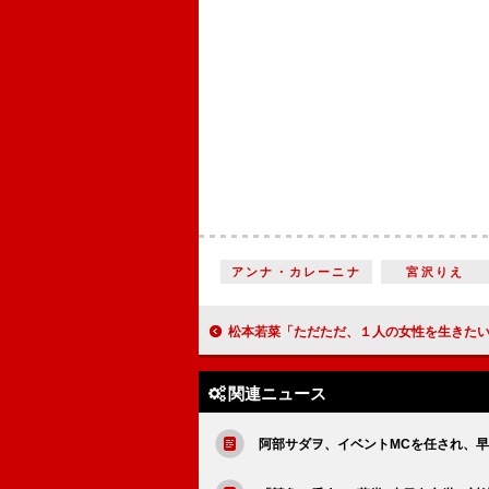
アンナ・カレーニナ
宮沢りえ
松本若菜「ただただ、１人の女性を生きたいという思い」“松本劇場”から一転、心優しき骨髄移植のドナー役『みんな生きている ～二つ目の誕生
関連ニュース
阿部サダヲ、イベントMCを任され、