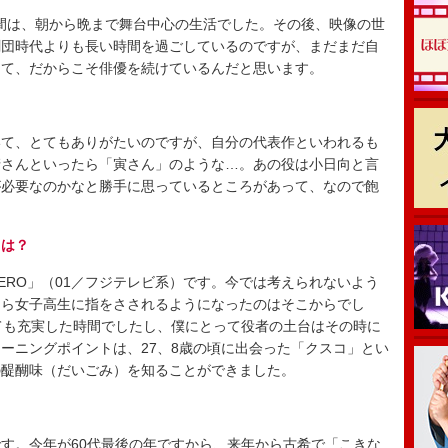
年間は、朝から晩まで舞台中心の生活でした。その後、映像の世
劇団時代よりも長い時間を過ごしているのですが、まだまだ自
って、だからこそ俳優を続けているんだと思います。
て、とてもありがたいのですが、自分の代表作といわれるも
清さんといったら「寅さん」のような…。あの役は小日向と言
が必要なのかなと勝手に思っているところがあって、なので飽
トは？
RO」（01／フジテレビ系）です。今では考えられないよう
たら女子高生に指をさされるようになったのはそこからでし
ても充実した時間でしたし、僕にとって役者の土台はその時に
ーニングポイントは、27、8歳の頃に出会った「クスコ」とい
の醍醐味（だいごみ）を知ることができました。
す。今年が60代最後の年ですから、来年から古希で「こきな