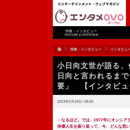
特集・インタビュー
FEATURE & INTERVIEW
特集・インタビュー
インタビュ
小日向文世が語る、
日向と言われるまで
要」 【インタビュ
2023年2月18日 / 08:00
－なるほど。では、1977年にオンシア
俳優人生を振り返って、今、どんな思