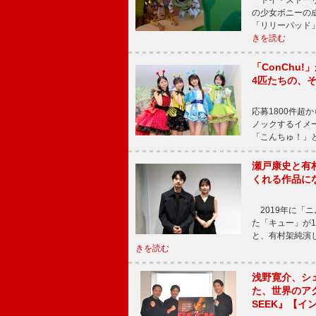
「トイ・ストーリ
の少女ボニーの
「リリーパッド
きを読む
「ConChu
4匹たちの、
応募1800件超
ノックするイメ
「こんちゅ！」
瀬戸康史と有
くれる作品に
2019年に「
た「キュー」が
と、有村架純演
きを読む
浅野寛介、シ
た、世界のア
SEEK』【イ