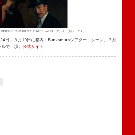
 / DISCOVER WORLD THEATRE vol.13「アンナ・カレーニナ」
日～３月19日に都内・Bunkamuraシアターコクーン、３月
ールで上演。
公式サイト
2