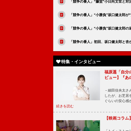
「競争の番人」“藤堂”小日向文世と
「競争の番人」“小勝負”坂口健太郎が
「競争の番人」“小勝負”坂口健太郎の
「競争の番人」初回、坂口健太郎と杏
特集・インタビュー
福原遥「自分
ビュー】『あ
－細田佳央太さ
したが、お芝居
ぐらいの安心感
続きを読む
【映画コラム