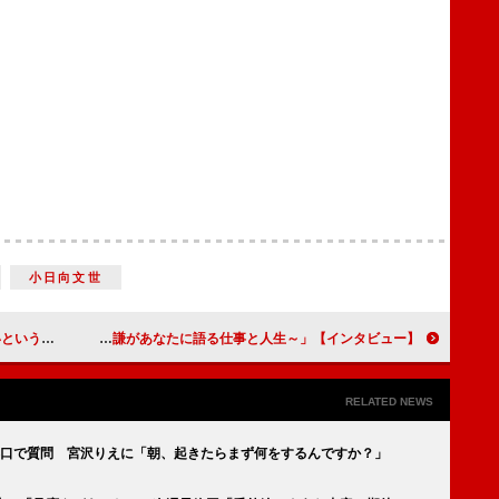
小日向文世
日～』【インタビュー】
渡辺謙「俳優の人生って、面白い」日本を代表する名優が、40年のキャリアを振り返る「役者道～渡辺謙があなたに語る仕事と人生～」【インタビュー】
RELATED NEWS
早口で質問 宮沢りえに「朝、起きたらまず何をするんですか？」