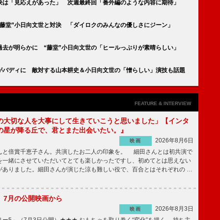
対決は「見応えがあった」 次週最終回「番外編のような内容に期待」
“藤堂”小日向文世と対決 「ダイロクのみんなの優しさにジーン」
過去が明らかに “藤堂”小日向文世の「ヒールっぷりが素晴らしい」
がバディに 敵対する山本耕史＆小日向文世の「憎らしい」演技も話題
FEATURE & INTERVIEW
の大切な人を大事にして生きていこうと思いました」【インタ
の星が降る丘で、君とまた出会いたい。』
2026年8月6日
映画
んと倍賞千恵子さん。共演したお二人の印象を。 細田さんとは初共演で
を一緒にさせていただいてとても楽しかったですし、初めてとは思えない
がありました。細田さんが演じた涼も難しい役で、百合とはそれぞれの …
】7月の公開映画から
2026年8月3日
映画