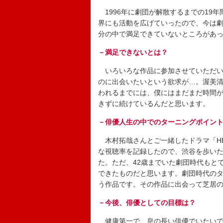
1996年に劇団が解散するまでの19
界にも活動を広げていったので、今は
分の中で満足できていないところがあ
－満足できないとは？
いろいろな作品に参加させていただい
のに出会いたいという欲求が…。渥美
われるまでには、僕にはまだまだ時間
きずに続けているんだと思います。
－俳優人生の中でのターニングポイン
木村拓哉さんとご一緒したドラマ「HE
な視聴率を記録したので、渋谷を歩い
た。ただ、42歳までいた劇団時代もと
できたものだと思います。劇団時代のタ
う作品です。その作品に出会って芝居
－今後、俳優としての目標は？
健康第一で、息の長い俳優でいたいで