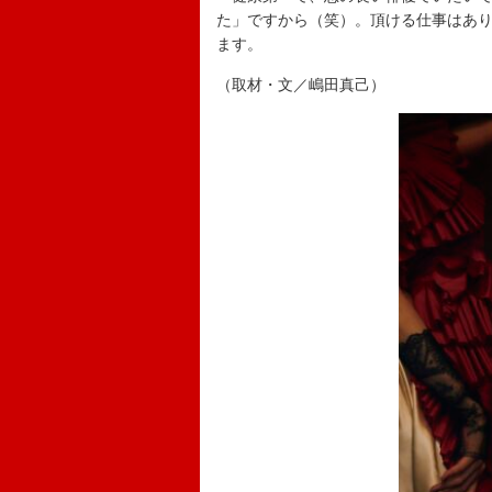
た」ですから（笑）。頂ける仕事はあ
ます。
（取材・文／嶋田真己）