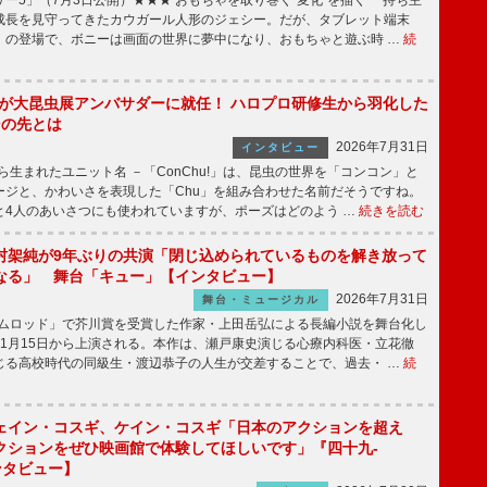
ー5」（7月3日公開）★★★ おもちゃを取り巻く“変化”を描く 持ち主
成長を見守ってきたカウガール人形のジェシー。だが、タブレット端末
」の登場で、ボニーは画面の世界に夢中になり、おもちゃと遊ぶ時 …
続
!」が大昆虫展アンバサダーに就任！ ハロプロ研修生から羽化した
その先とは
2026年7月31日
インタビュー
から生まれたユニット名 －「ConChu!」は、昆虫の世界を「コンコン」と
ージと、かわいさを表現した「Chu」を組み合わせた名前だそうですね。
と4人のあいさつにも使われていますが、ポーズはどのよう …
続きを読む
村架純が9年ぶりの共演「閉じ込められているものを解き放って
なる」 舞台「キュー」【インタビュー】
2026年7月31日
舞台・ミュージカル
ニムロッド」で芥川賞を受賞した作家・上田岳弘による長編小説を舞台化し
11月15日から上演される。本作は、瀬戸康史演じる心療内科医・立花徹
じる高校時代の同級生・渡辺恭子の人生が交差することで、過去・ …
続
ェイン・コスギ、ケイン・コスギ「日本のアクションを超え
クションをぜひ映画館で体験してほしいです」『四十九-
ンタビュー】