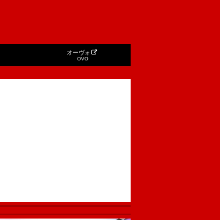
オーヴォ
OVO