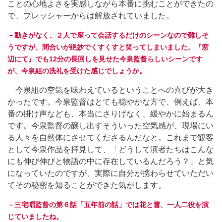
ことの心地よさを実感しながら本番に挑むことができたの
で、プレッシャーからは解放されていました。
－動きがなく、２人で座って会話するだけのシーンなので難しそ
うですが、間合いが絶妙でくすくすと笑ってしまいました。『窓
辺にて』でも12分の長回しを見せた今泉監督らしいシーンです
が、今泉組の洗礼を受けた感じでしょうか。
今泉組の空気を味わえているということへの喜びが大き
かったです。今泉監督はとても穏やかな方で、例えば、本
番の掛け声なども、本当にさりげなく、緩やかに始まるん
です。今泉監督の醸し出すそういった空気感が、現場にい
る人々を自然体にさせてくださるんだなと。これまで観客
として今泉作品を拝見して、「どうして演者たちはこんな
にも伸び伸びと物語の中に存在しているんだろう？」と気
になっていたのですが、実際に自分が携わらせていただい
てその秘密を知ることができた気がします。
－三宅唱監督の第６話「五年前の話」では花と雪、一人二役を演
じていましたね。