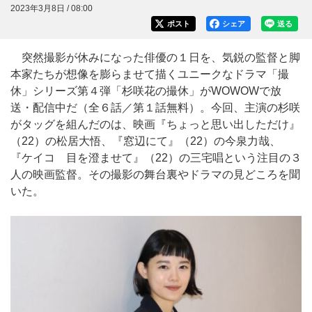
2023年3月8日 / 08:00
ポスト
シェア
送る
突然撮影が休みになった俳優の１日を、気鋭の監督と脚
本家たちが想像を膨らませて描くユニークなドラマ「撮
休」シリーズ第４弾「杉咲花の撮休」がWOWOWで放
送・配信中だ（全６話／第１話無料）。今回、主演の杉咲
がタッグを組んだのは、映画『ちょっと思い出しただけ』
（22）の松居大悟、『窓辺にて』（22）の今泉力哉、
『ケイコ 目を澄ませて』（22）の三宅唱という注目の３
人の映画監督。その撮影の舞台裏やドラマの見どころを聞
いた。