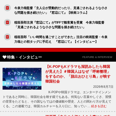
今泉力哉監督「主人公が受動的だったり、見過ごされるような小さ
な問題を描き続けたい」『窓辺にて』【映画コラム】
稲垣吾郎主演『窓辺にて』がTIFFで観客賞を受賞 今泉力哉監督
「見過ごされるような小さな問題を描き続けたい」
稲垣吾郎「いい時間を過ごすことができた」注目の映画監督・今泉
力哉との初タッグに手応え 『窓辺にて』【インタビュー】
特集・インタビュー
FEATURE & INTERVIEW
【K-POPもKドラマも深読みしたら韓国
が見えた】＃韓国人はなぜ「呼称整理」
をするのか、「脱出おひとり島」が映す
韓国社会
2026年8月7日
K-POPや韓国ドラマは、エンターテインメン
トであると同時に、韓国社会を映す鏡でもある。何気ない言葉やしぐさ、習慣
の背景をたどると、その国ならではの価値観や歴史、人との関わり方が見えて
くる。この連載では、韓国カルチャーを入り口に、知ってい …
続きを読む