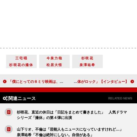
三宅唱
今泉力哉
杉咲花
杉咲花の撮休
松居大悟
泉澤祐希
「僕にとっての８ミリ映画は、地元でおいしいご飯屋さんを新しく見つけた感じ」『Single8』上村侑【インタビュー】
ミュージカル「RENT」に再び挑む、花村想太＆平間壮一「この作品全体がロック」【インタビュー】
関連ニュース
RELATED NEWS
杉咲花、直近の休日は「日記をまとめて書きました」 人気ドラマ
シリーズ「撮休」の第４弾に出演
山下リオ、不倫は「芸能人もニュースになっていますけれど…」
泉澤祐希「不倫は絶対にしない。自信がある」