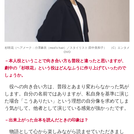
杉咲花（ヘアメーク：小澤麻衣（mod’s hair）／スタイリスト:田中美和子） （C）エンタメ
OVO
－本人役ということで向き合い方も普段と違ったと思いますが、
劇中の「杉咲花」という役はどんなふうに作り上げていったので
しょうか。
役への向き合い方は、普段とあまり変わらなかった気が
します。自分の名前ではありますが、私自身を基準に演じ
た場合「こうありたい」という理想の自分像を求めてしま
う気がして。他者として演じている感覚が強かったです。
－出来上がった台本を読んだときの印象は？
物語として心から楽しみながら読ませていただきまし