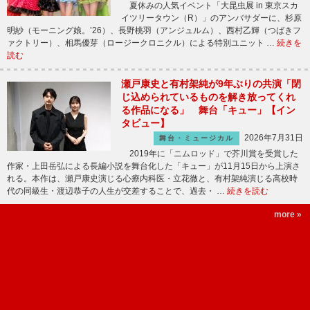
夏休みの人気イベント「大昆虫展 in 東京スカ
イツリータウン（R）」のアンバサダーに、杉原
明紗（モーニング娘。’26）、長野桃羽（アンジュルム）、西村乙輝（つばきフ
ァクトリー）、相馬優芽（ロージークロニクル）による特別ユニット …
続きを
読む
瀬戸康史と有村架純が9年ぶりの共演「閉
じ込められているものを解き放ってくれ
る作品になる」 舞台「キュー」【イン
タビュー】
2026年7月31日
舞台・ミュージカル
2019年に「ニムロッド」で芥川賞を受賞した
作家・上田岳弘による長編小説を舞台化した「キュー」が11月15日から上演さ
れる。本作は、瀬戸康史演じる心療内科医・立花徹と、有村架純演じる高校時
代の同級生・渡辺恭子の人生が交差することで、過去・ …
続きを読む
more »