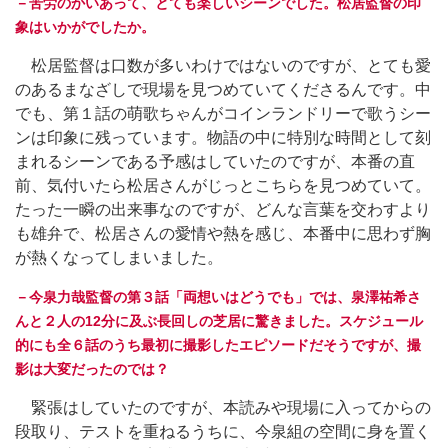
－苦労のかいあって、とても楽しいシーンでした。松居監督の印
象はいかがでしたか。
松居監督は口数が多いわけではないのですが、とても愛
のあるまなざしで現場を見つめていてくださるんです。中
でも、第１話の萌歌ちゃんがコインランドリーで歌うシー
ンは印象に残っています。物語の中に特別な時間として刻
まれるシーンである予感はしていたのですが、本番の直
前、気付いたら松居さんがじっとこちらを見つめていて。
たった一瞬の出来事なのですが、どんな言葉を交わすより
も雄弁で、松居さんの愛情や熱を感じ、本番中に思わず胸
が熱くなってしまいました。
－今泉力哉監督の第３話「両想いはどうでも」では、泉澤祐希さ
んと２人の12分に及ぶ長回しの芝居に驚きました。スケジュール
的にも全６話のうち最初に撮影したエピソードだそうですが、撮
影は大変だったのでは？
緊張はしていたのですが、本読みや現場に入ってからの
段取り、テストを重ねるうちに、今泉組の空間に身を置く