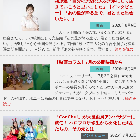
福原遥「自分の大切な人を大事にして生
きていこうと思いました」【インタビュ
ー】『あの星が降る丘で、君とまた出会
いたい。』
2026年8月6日
映画
大ヒット映画『あの花が咲く丘で、君とまた
出会えたら。』の続編にして完結編『あの星が降る丘で、君とまた出会いた
い。』が8月7日から全国公開される。前作に続いて主人公の百合を演じた福原
遥に話を聞いた。 －始めに、前作『あの花が咲く丘で、君とま …
続きを読む
【映画コラム】7月の公開映画から
2026年8月3日
映画
「トイ・ストーリー5」（7月3日公開）★★★
おもちゃを取り巻く“変化”を描く 持ち主の少女
ボニーの成長を見守ってきたカウガール人形の
ジェシー。だが、タブレット端末「リリーパッ
ド」の登場で、ボニーは画面の世界に夢中になり、おもちゃと遊ぶ時 …
続きを
読む
「ConChu!」が大昆虫展アンバサダーに
就任！ ハロプロ研修生から羽化した4匹
たちの、その先とは
2026年7月31日
インタビュー