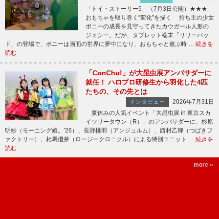
「トイ・ストーリー5」（7月3日公開）★★★
おもちゃを取り巻く“変化”を描く 持ち主の少女
ボニーの成長を見守ってきたカウガール人形の
ジェシー。だが、タブレット端末「リリーパッ
ド」の登場で、ボニーは画面の世界に夢中になり、おもちゃと遊ぶ時 …
続きを
読む
「ConChu!」が大昆虫展アンバサダーに
就任！ ハロプロ研修生から羽化した4匹
たちの、その先とは
2026年7月31日
インタビュー
夏休みの人気イベント「大昆虫展 in 東京スカ
イツリータウン（R）」のアンバサダーに、杉原
明紗（モーニング娘。’26）、長野桃羽（アンジュルム）、西村乙輝（つばきフ
ァクトリー）、相馬優芽（ロージークロニクル）による特別ユニット …
続きを
読む
more »