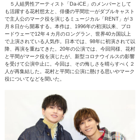
５人組男性アーティスト「Da-iCE」のメンバーとして
も活躍する花村想太と、俳優の平間壮一がダブルキャスト
で主人公のマーク役を演じるミュージカル「RENT」が３
月８日から開幕する。本作は、1996年の初演以来、ブロ
ードウェーで12年４カ月のロングラン、世界40カ国以上
で上演されている人気作。日本では、98年に初演されて以
降、再演を重ねてきた。20年の公演では、今回同様、花村
と平間がマーク役を演じたが、新型コロナウイルスの影響
を受けて公演中止に。今回は、その悔しさを晴らすべく２
人が再集結した。花村と平間に公演に懸ける思いやマーク
役についてなどを聞いた。