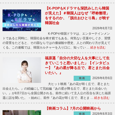
【K-POPもKドラマも深読みしたら韓国
が見えた】＃韓国人はなぜ「呼称整理」
をするのか、「脱出おひとり島」が映す
韓国社会
2026年8月7日
K-POPや韓国ドラマは、エンターテインメン
トであると同時に、韓国社会を映す鏡でもある。何気ない言葉やしぐさ、習慣
の背景をたどると、その国ならではの価値観や歴史、人との関わり方が見えて
くる。この連載では、韓国カルチャーを入り口に、知ってい …
続きを読む
福原遥「自分の大切な人を大事にして生
きていこうと思いました」【インタビュ
ー】『あの星が降る丘で、君とまた出会
いたい。』
2026年8月6日
映画
大ヒット映画『あの花が咲く丘で、君とまた
出会えたら。』の続編にして完結編『あの星が降る丘で、君とまた出会いた
い。』が8月7日から全国公開される。前作に続いて主人公の百合を演じた福原
遥に話を聞いた。 －始めに、前作『あの花が咲く丘で、君とま …
続きを読む
【映画コラム】7月の公開映画から
2026年8月3日
映画