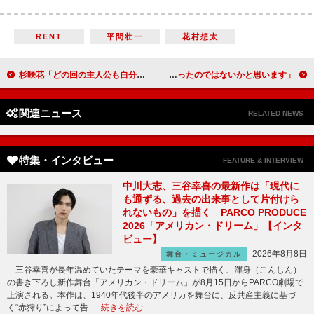
RENT
平間壮一
花村想太
杉咲花「どの回の主人公も自分のような気がするし、自分ではない気もしてくる」気鋭の映画監督たちとのタッグで、本人役に挑戦「杉咲花の撮休」【インタビュー】
「この映画はトム・ハンクスにとっての『生きる』になったのではないかと思います」 『オットーという男』マーク・フォースター監督【インタビュー】
関連ニュース
RELATED NEWS
特集・インタビュー
FEATURE & INTERVIEW
中川大志、三谷幸喜の最新作は「現代に
も通ずる、過去の出来事として片付けら
れないもの」を描く PARCO PRODUCE
2026「アメリカン・ドリーム」【インタ
ビュー】
2026年8月8日
舞台・ミュージカル
三谷幸喜が長年温めていたテーマを豪華キャストで描く、渾身（こんしん）
の書き下ろし新作舞台「アメリカン・ドリーム」が8月15日からPARCO劇場で
上演される。本作は、1940年代後半のアメリカを舞台に、反共産主義に基づ
く“赤狩り”によって告 …
続きを読む