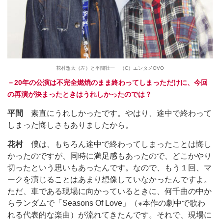
花村想太（左）と平間壮一 （C）エンタメOVO
－20年の公演は不完全燃焼のまま終わってしまっただけに、今回
の再演が決まったときはうれしかったのでは？
平間
素直にうれしかったです。やはり、途中で終わって
しまった悔しさもありましたから。
花村
僕は、もちろん途中で終わってしまったことは悔し
かったのですが、同時に満足感もあったので、どこかやり
切ったという思いもあったんです。なので、もう１回、マ
ークを演じることはあまり想像していなかったんですよ。
ただ、車である現場に向かっているときに、何千曲の中か
らランダムで「Seasons Of Love」（※本作の劇中で歌わ
れる代表的な楽曲）が流れてきたんです。それで、現場に