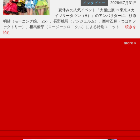
2026年7月31日
インタビュー
夏休みの人気イベント「大昆虫展 in 東京スカ
イツリータウン（R）」のアンバサダーに、杉原
明紗（モーニング娘。’26）、長野桃羽（アンジュルム）、西村乙輝（つばきフ
ァクトリー）、相馬優芽（ロージークロニクル）による特別ユニット …
続きを
読む
more »