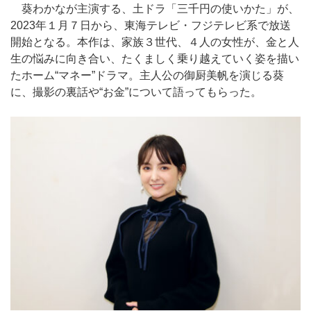
葵わかなが主演する、土ドラ「三千円の使いかた」が、
2023年１月７日から、東海テレビ・フジテレビ系で放送
開始となる。本作は、家族３世代、４人の女性が、金と人
生の悩みに向き合い、たくましく乗り越えていく姿を描い
たホーム“マネー”ドラマ。主人公の御厨美帆を演じる葵
に、撮影の裏話や“お金”について語ってもらった。