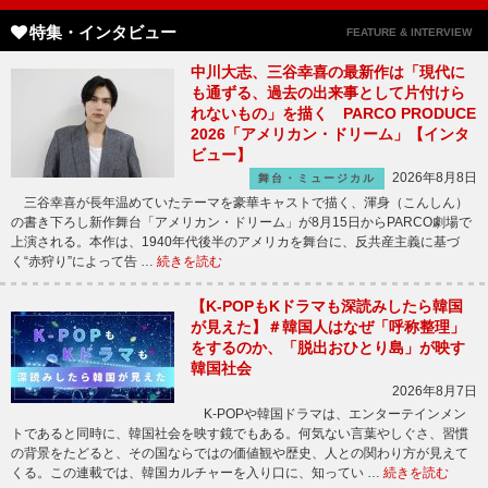
特集・インタビュー
FEATURE & INTERVIEW
中川大志、三谷幸喜の最新作は「現代に
も通ずる、過去の出来事として片付けら
れないもの」を描く PARCO PRODUCE
2026「アメリカン・ドリーム」【インタ
ビュー】
2026年8月8日
舞台・ミュージカル
三谷幸喜が長年温めていたテーマを豪華キャストで描く、渾身（こんしん）
の書き下ろし新作舞台「アメリカン・ドリーム」が8月15日からPARCO劇場で
上演される。本作は、1940年代後半のアメリカを舞台に、反共産主義に基づ
く“赤狩り”によって告 …
続きを読む
【K-POPもKドラマも深読みしたら韓国
が見えた】＃韓国人はなぜ「呼称整理」
をするのか、「脱出おひとり島」が映す
韓国社会
2026年8月7日
K-POPや韓国ドラマは、エンターテインメン
トであると同時に、韓国社会を映す鏡でもある。何気ない言葉やしぐさ、習慣
の背景をたどると、その国ならではの価値観や歴史、人との関わり方が見えて
くる。この連載では、韓国カルチャーを入り口に、知ってい …
続きを読む