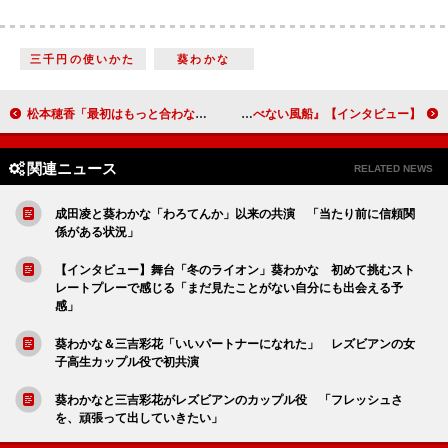
三千円の使いかた
葵わかな
松本穂香「最初はもっと合わないと思っていた（笑）」玉城ティナ「毎日会ってる感じがよかったのかも」本人たちも意外だった息ぴったりの初共演『恋のいばら』【インタビュー】
東出昌大「役者業についての考え方がシンプルに」 キャリア10年でたどり着いた境地で見せた入魂の熱演 『とべない風船』【インタビュー】
関連ニュース
RELATED NEWS
成田凌と葵わかな「わろてんか」以来の共演 「当たり前に信頼関
係がある状況」
【インタビュー】舞台「冬のライオン」葵わかな 初めて挑むスト
レートプレーで感じる「まだ見たことがない自分にも出会える予
感」
葵わかな＆三吉彩花「いいパートナーになれた」 レズビアンの女
子高生カップル役で初共演
葵わかなと三吉彩花がレズビアンのカップル役 「フレッシュさ
を、頑張って出していきたい」