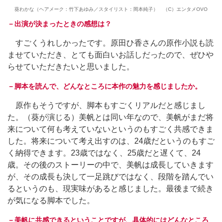
葵わかな（ヘアメーク：竹下あゆみ／スタイリスト：岡本純子） （C）エンタメOVO
－出演が決まったときの感想は？
すごくうれしかったです。原田ひ香さんの原作小説も読
ませていただき、とても面白いお話しだったので、ぜひや
らせていただきたいと思いました。
－脚本を読んで、どんなところに本作の魅力を感じましたか。
原作もそうですが、脚本もすごくリアルだと感じまし
た。（葵が演じる）美帆とは同い年なので、美帆がまだ将
来について何も考えていないというのもすごく共感できま
した。将来について考え出すのは、24歳だというのもすご
く納得できます。23歳ではなく、25歳だと遅くて、24
歳。その後のストーリーの中で、美帆は成長していきます
が、その成長も決して一足跳びではなく、段階を踏んでい
るというのも、現実味があると感じました。最後まで続き
が気になる脚本でした。
－美帆に共感できるということですが、具体的にはどんなところ