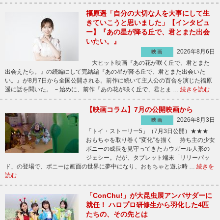
福原遥「自分の大切な人を大事にして生
きていこうと思いました」【インタビュ
ー】『あの星が降る丘で、君とまた出会
いたい。』
2026年8月6日
映画
大ヒット映画『あの花が咲く丘で、君とまた
出会えたら。』の続編にして完結編『あの星が降る丘で、君とまた出会いた
い。』が8月7日から全国公開される。前作に続いて主人公の百合を演じた福原
遥に話を聞いた。 －始めに、前作『あの花が咲く丘で、君とま …
続きを読む
【映画コラム】7月の公開映画から
2026年8月3日
映画
「トイ・ストーリー5」（7月3日公開）★★★
おもちゃを取り巻く“変化”を描く 持ち主の少女
ボニーの成長を見守ってきたカウガール人形の
ジェシー。だが、タブレット端末「リリーパッ
ド」の登場で、ボニーは画面の世界に夢中になり、おもちゃと遊ぶ時 …
続きを
読む
「ConChu!」が大昆虫展アンバサダーに
就任！ ハロプロ研修生から羽化した4匹
たちの、その先とは