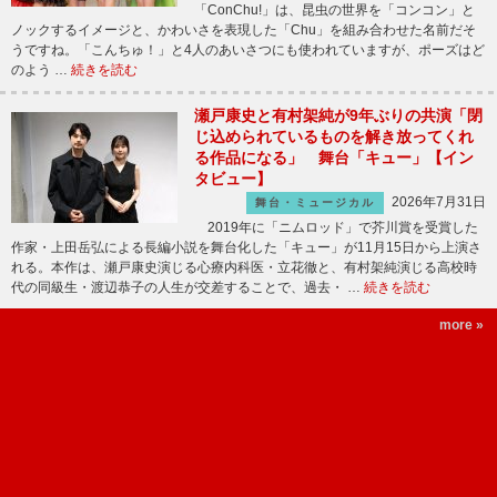
「ConChu!」は、昆虫の世界を「コンコン」と
ノックするイメージと、かわいさを表現した「Chu」を組み合わせた名前だそ
うですね。「こんちゅ！」と4人のあいさつにも使われていますが、ポーズはど
のよう …
続きを読む
瀬戸康史と有村架純が9年ぶりの共演「閉
じ込められているものを解き放ってくれ
る作品になる」 舞台「キュー」【イン
タビュー】
2026年7月31日
舞台・ミュージカル
2019年に「ニムロッド」で芥川賞を受賞した
作家・上田岳弘による長編小説を舞台化した「キュー」が11月15日から上演さ
れる。本作は、瀬戸康史演じる心療内科医・立花徹と、有村架純演じる高校時
代の同級生・渡辺恭子の人生が交差することで、過去・ …
続きを読む
more »