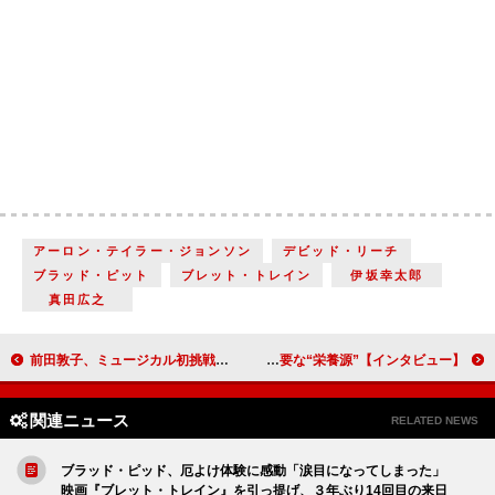
アーロン・テイラー・ジョンソン
デビッド・リーチ
ブラッド・ピット
ブレット・トレイン
伊坂幸太郎
真田広之
前田敦子、ミュージカル初挑戦作品に「改めて女性であることがうれしい」【インタビュー】
武田航平＆木村達成が明かす、芝居に必要な“栄養源”【インタビュー】
関連ニュース
RELATED NEWS
ブラッド・ピッド、厄よけ体験に感動「涙目になってしまった」
映画『ブレット・トレイン』を引っ提げ、３年ぶり14回目の来日