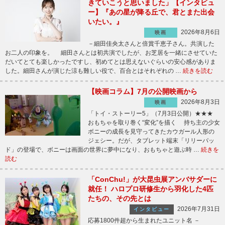
きていこうと思いました」【インタビュ
ー】『あの星が降る丘で、君とまた出会
いたい。』
2026年8月6日
映画
－細田佳央太さんと倍賞千恵子さん。共演した
お二人の印象を。 細田さんとは初共演でしたが、お芝居を一緒にさせていた
だいてとても楽しかったですし、初めてとは思えないぐらいの安心感がありま
した。細田さんが演じた涼も難しい役で、百合とはそれぞれの …
続きを読む
【映画コラム】7月の公開映画から
2026年8月3日
映画
「トイ・ストーリー5」（7月3日公開）★★★
おもちゃを取り巻く“変化”を描く 持ち主の少女
ボニーの成長を見守ってきたカウガール人形の
ジェシー。だが、タブレット端末「リリーパッ
ド」の登場で、ボニーは画面の世界に夢中になり、おもちゃと遊ぶ時 …
続きを
読む
「ConChu!」が大昆虫展アンバサダーに
就任！ ハロプロ研修生から羽化した4匹
たちの、その先とは
2026年7月31日
インタビュー
応募1800件超から生まれたユニット名 －