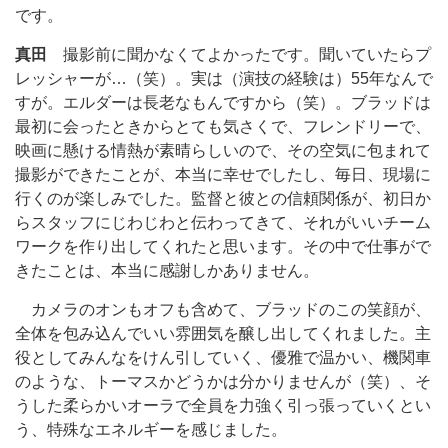
です。
真田
撮影前に聞かなくてよかったです。聞いていたらプ
レッシャーが…（笑）。実は（演技の経験は）55年なんで
すが。エルダーは長老なもんですから（笑）。ブラッドは
最初に会ったときからとても気さくで、フレンドリーで、
映画に懸ける情熱が素晴らしいので、その空気に包まれて
撮影ができたことが、本当に幸せでしたし、毎日、現場に
行くのが楽しみでした。監督と彼との信頼関係が、初日か
らスタッフにじわじわと伝わってきて、それがいいチーム
ワークを作り出してくれたと思います。その中で仕事がで
きたことは、本当に感謝しかありません。
カメラのオンもオフも含めて、ブラッドのこの笑顔が、
全体を包み込んでいい雰囲気を醸し出してくれました。主
役としてみんなをけん引していく、優雅で温かい、機関車
のような、トーマスかどうかは分かりませんが（笑）、そ
うした柔らかいオーラで全員を力強く引っ張っていくとい
う、特殊なエネルギーを感じました。