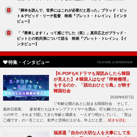
「脚本を読んで、世界にはこれが必要だと思った」ブラッド・ピッ
ト＆デビッド・リーチ監督 映画『ブレット・トレイン』【インタ
ビュー】
「『乗車します！』って感じでした（笑）」真田広之がブラッド・
ピットとの初共演について語る 映画『ブレット・トレイン』【イ
ンタビュー】
特集・インタビュー
FEATURE & INTERVIEW
【K-POPもKドラマも深読みしたら韓国
が見えた】＃韓国人はなぜ「呼称整理」
をするのか、「脱出おひとり島」が映す
韓国社会
2026年8月7日
▽年齢公開のあとに始まる韓国社会 そして、
最終日前夜。 参加者たちはキャンプファイヤーを囲み、打ち解けたおしゃべ
りの中で、それまで隠してきた年齢と職業を、一人ずつ明かしていく。「実は
◯歳です」の一言ごとに、歓声と悲鳴が上がる。年上だと思 …
続きを読む
福原遥「自分の大切な人を大事にして生