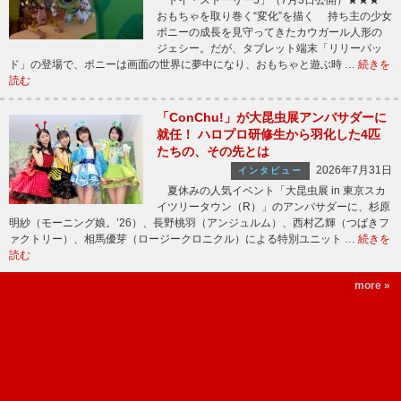
「トイ・ストーリー5」（7月3日公開）★★★
おもちゃを取り巻く“変化”を描く 持ち主の少女
ボニーの成長を見守ってきたカウガール人形の
ジェシー。だが、タブレット端末「リリーパッ
ド」の登場で、ボニーは画面の世界に夢中になり、おもちゃと遊ぶ時 …
続きを
読む
「ConChu!」が大昆虫展アンバサダーに
就任！ ハロプロ研修生から羽化した4匹
たちの、その先とは
2026年7月31日
インタビュー
夏休みの人気イベント「大昆虫展 in 東京スカ
イツリータウン（R）」のアンバサダーに、杉原
明紗（モーニング娘。’26）、長野桃羽（アンジュルム）、西村乙輝（つばきフ
ァクトリー）、相馬優芽（ロージークロニクル）による特別ユニット …
続きを
読む
more »