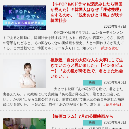
【K-POPもKドラマも深読みしたら韓国
が見えた】＃韓国人はなぜ「呼称整理」
をするのか、「脱出おひとり島」が映す
韓国社会
2026年8月7日
K-POPや韓国ドラマは、エンターテインメン
トであると同時に、韓国社会を映す鏡でもある。何気ない言葉やしぐさ、習慣
の背景をたどると、その国ならではの価値観や歴史、人との関わり方が見えて
くる。この連載では、韓国カルチャーを入り口に、知ってい …
続きを読む
福原遥「自分の大切な人を大事にして生
きていこうと思いました」【インタビュ
ー】『あの星が降る丘で、君とまた出会
いたい。』
2026年8月6日
映画
大ヒット映画『あの花が咲く丘で、君とまた
出会えたら。』の続編にして完結編『あの星が降る丘で、君とまた出会いた
い。』が8月7日から全国公開される。前作に続いて主人公の百合を演じた福原
遥に話を聞いた。 －始めに、前作『あの花が咲く丘で、君とま …
続きを読む
【映画コラム】7月の公開映画から
2026年8月3日
映画