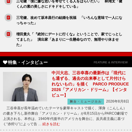
三宅健「僕に嫌な思いを寄せてくる人をはらいたい」 林翔太「健
くんの素の美しさにドキドキしている」
三宅健、改めて坂本昌行の結婚を祝福 「いろんな意味で一人にな
っちゃった」
増田貴久「『絶対にデートに行くな』ということで、家でじっとし
てました」 演出家「あまりに一生懸命なので、無理やり休ませ
た」
特集・インタビュー
FEATURE & INTERVIEW
中川大志、三谷幸喜の最新作は「現代に
も通ずる、過去の出来事として片付けら
れないもの」を描く PARCO PRODUCE
2026「アメリカン・ドリーム」【インタ
ビュー】
2026年8月8日
舞台・ミュージカル
三谷幸喜が長年温めていたテーマを豪華キャストで描く、渾身（こんしん）
の書き下ろし新作舞台「アメリカン・ドリーム」が8月15日からPARCO劇場で
上演される。本作は、1940年代後半のアメリカを舞台に、反共産主義に基づ
く“赤狩り”によって告 …
続きを読む