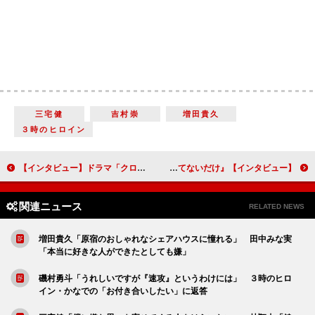
三宅健
吉村崇
増田貴久
３時のヒロイン
【インタビュー】ドラマ「クロステイル ～探偵学校～」鈴鹿央士「探偵は人に寄り添うことができる仕事」探偵の卵役で連ドラ初主演
【インタビュー】『今はちょっと、ついてないだけ』玉山鉄二「自分と重なる部分がすごく多かった」 深川麻衣「悩みを抱えた人が、考え方を変えるスイッチになれば」不器用な大人たちの再生の物語に込めた思い
関連ニュース
RELATED NEWS
増田貴久「原宿のおしゃれなシェアハウスに憧れる」 田中みな実
「本当に好きな人ができたとしても嫌」
磯村勇斗「うれしいですが『速攻』というわけには」 ３時のヒロ
イン・かなでの「お付き合いしたい」に返答