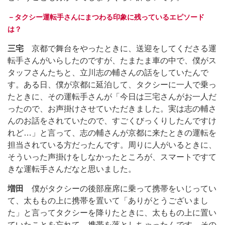
－タクシー運転手さんにまつわる印象に残っているエピソード
は？
三宅
京都で舞台をやったときに、送迎をしてくださる運
転手さんがいらしたのですが、たまたま車の中で、僕がス
タッフさんたちと、立川志の輔さんの話をしていたんで
す。ある日、僕が京都に延泊して、タクシーに一人で乗っ
たときに、その運転手さんが「今日は三宅さんがお一人だ
ったので、お声掛けさせていただきました。実は志の輔さ
んのお話をされていたので、すごくびっくりしたんですけ
れど…」と言って、志の輔さんが京都に来たときの運転を
担当されている方だったんです。周りに人がいるときに、
そういった声掛けをしなかったところが、スマートですて
きな運転手さんだなと思いました。
増田
僕がタクシーの後部座席に乗って携帯をいじってい
て、太ももの上に携帯を置いて「ありがとうございまし
た」と言ってタクシーを降りたときに、太ももの上に置い
ていたことを忘れて、携帯を落としちゃったんです。その