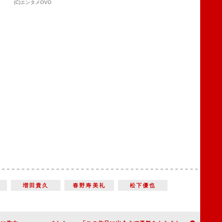
(C)エンタメOVO
増田貴久
春野寿美礼
松下優也