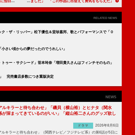
っちゃドキドキ」
今泉佑唯、女優復帰で「足がずっと震えていました」 「この作品に出会えて勇気をもらえた」
RELATED NEWS
ック・ザ・リッパー」松下優也＆堂珍嘉邦、歌とパフォーマンスで「０
「小さい頃からの夢だったのでうれしい」
・トゥー・サクシード」笹本玲奈「増田貴久さんはフィンチそのもの」
ol.８」 完売書店多数につき重版決定
NEWS
アルキラーと待ち合わせ」「磯貝（横山裕）とヒナタ（関水
係が深まってきているのがいい」「縦山裕二さんのグッズ欲し
2026年8月6日
ドラマ
ルキラーと待ち合わせ」（関西テレビ／フジテレビ系）の第6話が5日に