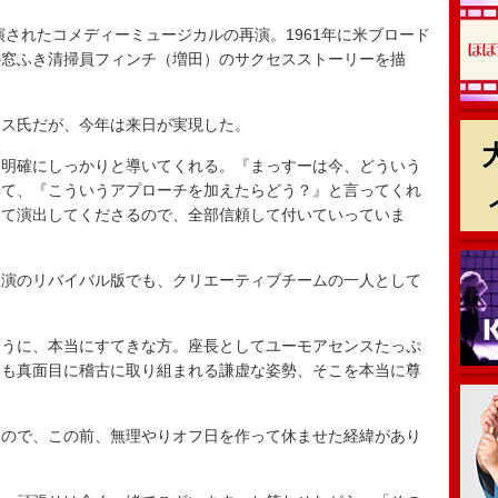
演されたコメディーミュージカルの再演。1961年に米ブロード
の窓ふき清掃員フィンチ（増田）のサクセスストーリーを描
ス氏だが、今年は来日が実現した。
明確にしっかりと導いてくれる。『まっすーは今、どういう
いて、『こういうアプローチを加えたらどう？』と言ってくれ
見て演出してくださるので、全部信頼して付いていっていま
演のリバイバル版でも、クリエーティブチームの一人として
うに、本当にすてきな方。座長としてユーモアセンスたっぷ
りも真面目に稽古に取り組まれる謙虚な姿勢、そこを本当に尊
ので、この前、無理やりオフ日を作って休ませた経緯があり