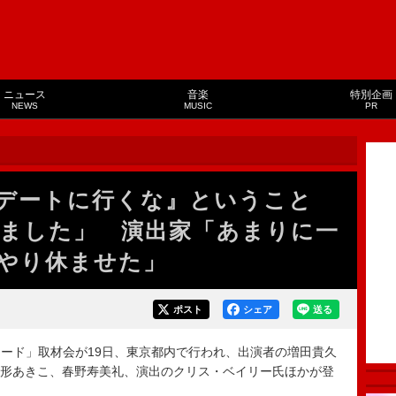
ニュース
音楽
特別企画
NEWS
MUSIC
PR
デートに行くな』ということ
ました」 演出家「あまりに一
やり休ませた」
ポスト
シェア
送る
ード」取材会が19日、東京都内で行われ、出演者の増田貴久
雛形あきこ、春野寿美礼、演出のクリス・ベイリー氏ほかが登