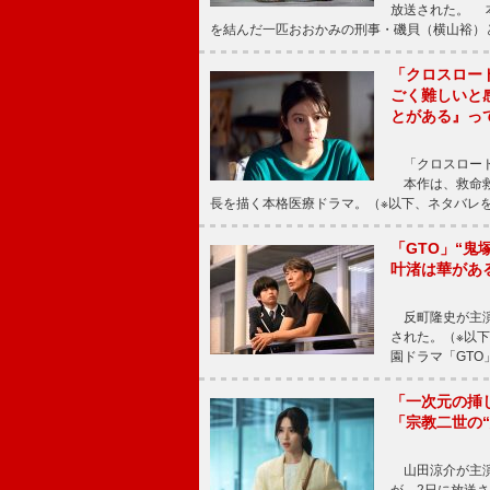
放送された。 
を結んだ一匹おおかみの刑事・磯貝（横山裕）
「クロスロー
ごく難しいと
とがある』っ
「クロスロード
本作は、救命救
長を描く本格医療ドラマ。（※以下、ネタバレ
「GTO」“
叶渚は華があ
反町隆史が主演
された。（※以
園ドラマ「GTO
「一次元の挿
「宗教二世の
山田涼介が主演