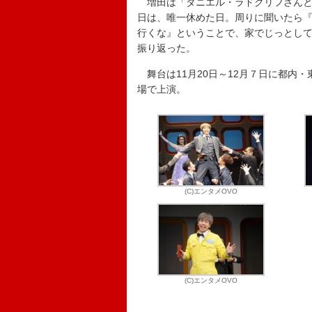
増田は「ダニエル・ラドクリフさんと
日は、唯一休めた日。周りに聞いたら
行くな』ということで、家でじっとし
振り返った。
舞台は11月20日～12月７日に都内・
場で上演。
(C)エンタメOVO
(C)エンタメOVO