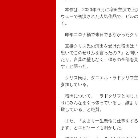
本作は、2020年９月に増田主演で上
ウェーで初演された人気作品で、ビル
く。
昨年コロナ禍で来日できなかったクリ
直接クリス氏の演出を受けた増田は「
思いでこのせりふを言ったの？』と聞
たり。言葉の壁もなく、僕らの全部を
す」と語った。
クリス氏は、ダニエル・ラドクリフ主
参加している。
増田について、「ラドクリフと同じよ
りにみんなを引っ張っているし、誰よ
敬している」と絶賛。
また、「あまり一生懸命に仕事をする
ます」とエピソードも明かした。