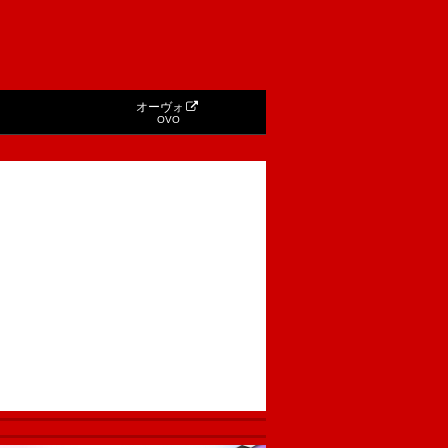
オーヴォ
OVO