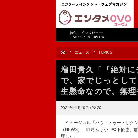
特集・インタビュー
FEATURE & INTERVIEW
ニュース
TOPICS
増田貴久「『絶対に
で、家でじっとして
生懸命なので、無理
2021年11月19日 / 22:20
ミュージカル「ハウ・トゥー・サクシ
（NEWS）、唯月ふうか、松下優也、
壇した。