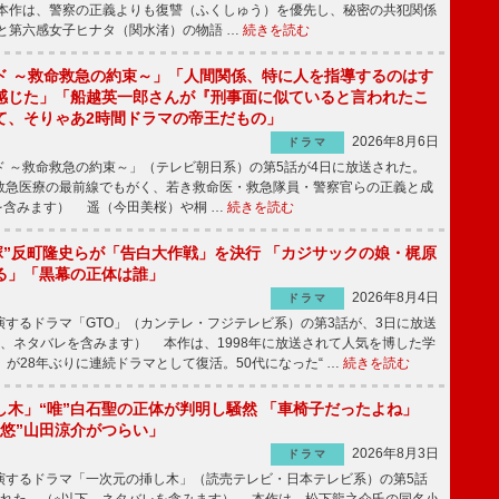
本作は、警察の正義よりも復讐（ふくしゅう）を優先し、秘密の共犯関係
と第六感女子ヒナタ（関水渚）の物語 …
続きを読む
ド ～救命救急の約束～」「人間関係、特に人を指導するのはす
感じた」「船越英一郎さんが『刑事面に似ていると言われたこ
て、そりゃあ2時間ドラマの帝王だもの」
2026年8月6日
ドラマ
 ～救命救急の約束～」（テレビ朝日系）の第5話が4日に放送された。
急医療の最前線でもがく、若き救命医・救急隊員・警察官らの正義と成
を含みます） 遥（今田美桜）や桐 …
続きを読む
鬼塚”反町隆史らが「告白大作戦」を決行 「カジサックの娘・梶原
る」「黒幕の正体は誰」
2026年8月4日
ドラマ
するドラマ「GTO」（カンテレ・フジテレビ系）の第3話が、3日に放送
下、ネタバレを含みます） 本作は、1998年に放送されて人気を博した学
」が28年ぶりに連続ドラマとして復活。50代になった“ …
続きを読む
し木」“唯”白石聖の正体が判明し騒然 「車椅子だったよね」
“悠”山田涼介がつらい」
2026年8月3日
ドラマ
するドラマ「一次元の挿し木」（読売テレビ・日本テレビ系）の第5話