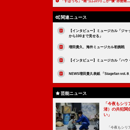
「すぱっち」“衛”江口のりこが“優”赤楚衛二に告白 「人間の中であなたのことが一番好き」に視聴者「め
関連ニュース
【インタビュー】ミュージカル「ジャ
から100まで見せる」
増田貴久、海外ミュージカル初挑戦 
【インタビュー】ミュージカル「ハウ
NEWS増田貴久表紙 「Stagefan v
芸能ニュース
「今夜もシリ
渚）の共犯関
い」
「今夜もシリア