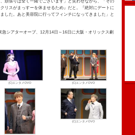
、頑張りは全く一緒でございます」と笑わせながら、「その
『クリスがまっすーを休ませるため』だと。『絶対にデートに
てました。あと美容院に行ってフィンチになってきました」と
東急シアターオーブ、12月14日～16日に大阪・オリックス劇
(C)エンタメOVO
(C)エンタメOVO
(C)エンタメOVO