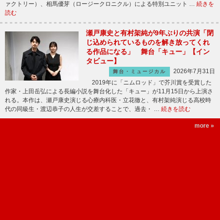
ァクトリー）、相馬優芽（ロージークロニクル）による特別ユニット …
続きを
読む
瀬戸康史と有村架純が9年ぶりの共演「閉
じ込められているものを解き放ってくれ
る作品になる」 舞台「キュー」【イン
タビュー】
2026年7月31日
舞台・ミュージカル
2019年に「ニムロッド」で芥川賞を受賞した
作家・上田岳弘による長編小説を舞台化した「キュー」が11月15日から上演さ
れる。本作は、瀬戸康史演じる心療内科医・立花徹と、有村架純演じる高校時
代の同級生・渡辺恭子の人生が交差することで、過去・ …
続きを読む
more »