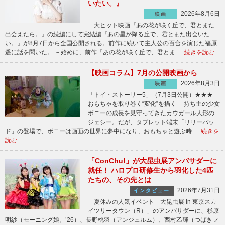
いたい。』
2026年8月6日
映画
大ヒット映画『あの花が咲く丘で、君とまた
出会えたら。』の続編にして完結編『あの星が降る丘で、君とまた出会いた
い。』が8月7日から全国公開される。前作に続いて主人公の百合を演じた福原
遥に話を聞いた。 －始めに、前作『あの花が咲く丘で、君とま …
続きを読む
【映画コラム】7月の公開映画から
2026年8月3日
映画
「トイ・ストーリー5」（7月3日公開）★★★
おもちゃを取り巻く“変化”を描く 持ち主の少女
ボニーの成長を見守ってきたカウガール人形の
ジェシー。だが、タブレット端末「リリーパッ
ド」の登場で、ボニーは画面の世界に夢中になり、おもちゃと遊ぶ時 …
続きを
読む
「ConChu!」が大昆虫展アンバサダーに
就任！ ハロプロ研修生から羽化した4匹
たちの、その先とは
2026年7月31日
インタビュー
夏休みの人気イベント「大昆虫展 in 東京スカ
イツリータウン（R）」のアンバサダーに、杉原
明紗（モーニング娘。’26）、長野桃羽（アンジュルム）、西村乙輝（つばきフ