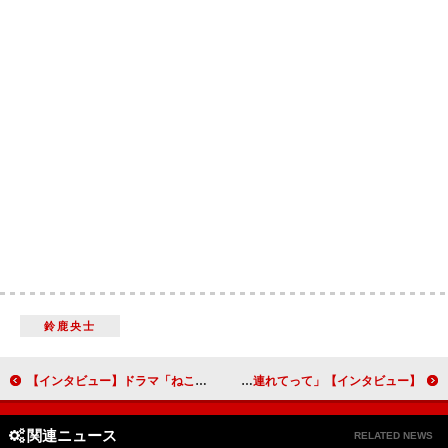
鈴鹿央士
【インタビュー】ドラマ「ねこ物件」古川雄輝が語る猫の魅力「猫は“見るもの”で“触るもの”ではない」
【インタビュー】「タクシー運転手さん 一番うまい店に連れてって！」ゲスト出演の三宅健＆増田貴久「全部食べてみたいお店ばかり」
関連ニュース
RELATED NEWS