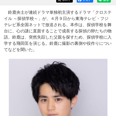
鈴鹿央士が連続ドラマ単独初主演するドラマ「クロステ
イル ～探偵学校～」が、４月９日から東海テレビ・フジ
テレビ系全国ネットで放送される。本作は、探偵学校を舞
台に、心の謎に直面することで成長する探偵の卵たちの物
語。鈴鹿は、突然失踪した父親を探すため、探偵学校に入
学する飛田匡を演じる。鈴鹿に撮影の裏側や役作りについ
てなどを聞いた。