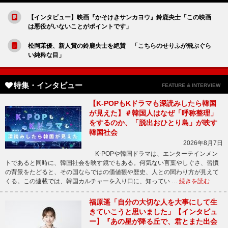
【インタビュー】映画『かそけきサンカヨウ』鈴鹿央士「この映画
は悪役がいないことがポイントです」
松岡茉優、新人賞の鈴鹿央士を絶賛 「こちらのせりふが飛ぶぐら
い純粋な目」
特集・インタビュー
FEATURE & INTERVIEW
【K-POPもKドラマも深読みしたら韓国
が見えた】＃韓国人はなぜ「呼称整理」
をするのか、「脱出おひとり島」が映す
韓国社会
2026年8月7日
K-POPや韓国ドラマは、エンターテインメン
トであると同時に、韓国社会を映す鏡でもある。何気ない言葉やしぐさ、習慣
の背景をたどると、その国ならではの価値観や歴史、人との関わり方が見えて
くる。この連載では、韓国カルチャーを入り口に、知ってい …
続きを読む
福原遥「自分の大切な人を大事にして生
きていこうと思いました」【インタビュ
ー】『あの星が降る丘で、君とまた出会