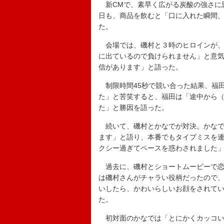
新CMで、素早く広がる炭酸の強さに
日も、商品を飲むと「口に入れた瞬間
た。
会場では、磯村と３時のヒロインが、
に出ているので負けられません」と意
信があります」と語った。
制限時間45秒で競い合った結果、福
た」と苦笑すると、福田は「途中から
た」と勝因を語った。
続いて、磯村とかなでが対決。かなでは
ます」と語り、本番でもタイプミスを
クシー過ぎてペースを惑わされました
過去に、磯村とショートムービーで恋
は磯村さんがチャラい役柄だったので
いしたら、かわいらしいお顔をされて
た。
初対面のかなでは「とにかくカッコい