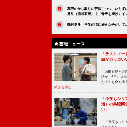
幕府のかじ取りに苦悩しつつ、いちず
勇斗（徳川家茂）【「青天を衝け」イ
磯村勇斗「学生の頃に好きな子がいて
芸能ニュース
「ラストノー
白がカッコい
内田有紀と寺西
話が、6日に放
た人生も全く違
続きを読む
「今夜もシリ
渚）の共犯関
い」
「今夜もシリア