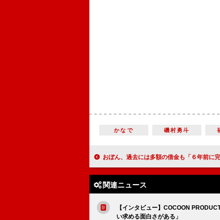
かなで
磯村勇斗
おぼん、過去には多額の借金も「６年前に完済」 ３度の結婚
関連ニュース
【インタビュー】COCOON PRODU
い求める面白さがある」