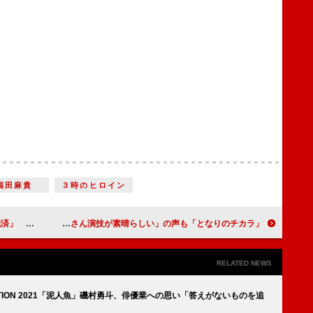
福田麻貴
３時のヒロイン
歴も明かす
「となりのチカラ」最終回「考えさせられる温かいヒューマンドラマだった」 “頼子”松嶋菜々子の「おばさん演技が素晴らしい」の声も
RELATED NEWS
CTION 2021「泥人魚」磯村勇斗、俳優業への思い「答えがないものを追