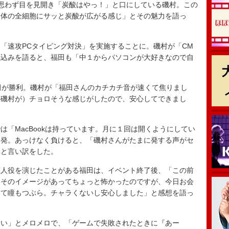
思わず目を見開き「炭酸はやっ！」と口にしている磯村。この
、体の全細胞にサッと炭酸が広がる感じ」とその魅力を語っ
「速攻PCタイピング対決」を実施することに。磯村が「CM
気込みを語ると、福田も「中１からパソコンが大好きなので自
田が勝利。磯村が「福田さんのカチカチ音が速くて焦りまし
（磯村が）チョロそうな感じがしたので、安心してできまし
「MacBookは持っています。月に１回は開くようにしてい
連発。あっけなく負けると、「磯村さんがたまに発する声がセ
」と言い訳をした。
人役を演じたことがある福田は、イベント終了後、「この前
、そのイメージがあってちょっと怖かったのですが、今日お会
いて瞳もつぶら。チャラくないし安心しました」と感想を語っ
い」とメロメロで、「ゲームで失敗されたときに『あー