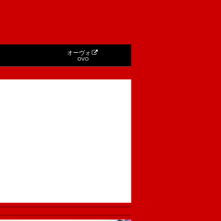
オーヴォ
OVO