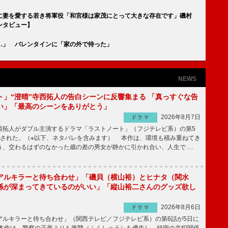
に妻を愛する若き将軍役「和宮様は家茂にとって大きな存在です」磯村
ンタビュー】
…」 バレンタインに「家の外で待った」
NEWS
ト」“澄晴”寺西拓人の告白シーンに反響集まる 「真っすぐな告
い」「最高のシーンをありがとう」
2026年8月7日
ドラマ
拓人がダブル主演するドラマ「ラストノート」（フジテレビ系）の第5
送された。（※以下、ネタバレを含みます） 本作は、環境も積み重ねてき
う、交わるはずのなかった歳の差の男女が静かに引かれ合い、人生で …
アルキラーと待ち合わせ」「磯貝（横山裕）とヒナタ（関水
係が深まってきているのがいい」「縦山裕二さんのグッズ欲し
2026年8月6日
ドラマ
ルキラーと待ち合わせ」（関西テレビ／フジテレビ系）の第6話が5日に