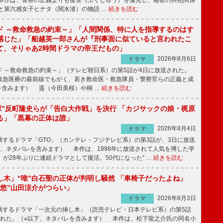
本作は、警察の正義よりも復讐（ふくしゅう）を優先し、秘密の共犯関係
と第六感女子ヒナタ（関水渚）の物語 …
続きを読む
ド ～救命救急の約束～」「人間関係、特に人を指導するのはす
感じた」「船越英一郎さんが『刑事面に似ていると言われたこ
て、そりゃあ2時間ドラマの帝王だもの」
2026年8月6日
ドラマ
 ～救命救急の約束～」（テレビ朝日系）の第5話が4日に放送された。
急医療の最前線でもがく、若き救命医・救急隊員・警察官らの正義と成
を含みます） 遥（今田美桜）や桐 …
続きを読む
鬼塚”反町隆史らが「告白大作戦」を決行 「カジサックの娘・梶原
る」「黒幕の正体は誰」
2026年8月4日
ドラマ
するドラマ「GTO」（カンテレ・フジテレビ系）の第3話が、3日に放送
下、ネタバレを含みます） 本作は、1998年に放送されて人気を博した学
」が28年ぶりに連続ドラマとして復活。50代になった“ …
続きを読む
し木」“唯”白石聖の正体が判明し騒然 「車椅子だったよね」
“悠”山田涼介がつらい」
2026年8月3日
ドラマ
するドラマ「一次元の挿し木」（読売テレビ・日本テレビ系）の第5話
された。（※以下、ネタバレを含みます） 本作は、松下龍之介氏の同名小