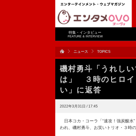
特集・インタビュー
FEATURE & INTERVIEW
ニュース
TOPICS
磯村勇斗「うれしい
は」 ３時のヒロイ
い」に返答
2022年3月31日 / 17:45
日本コカ・コーラ「“速攻！強炭酸水”
われ、磯村勇斗、お笑いトリオ・３時