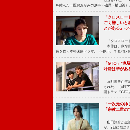
放送された。 
を結んだ一匹おおかみの刑事・磯貝（横山裕）
「クロスロー
ごく難しいと
とがある』っ
「クロスロード
本作は、救命救
長を描く本格医療ドラマ。（※以下、ネタバレ
「GTO」“
叶渚は華があ
反町隆史が主演
された。（※以
園ドラマ「GTO
「一次元の挿
「宗教二世の
山田涼介が主演
が、2日に放送