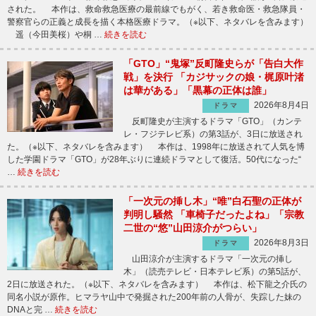
された。 本作は、救命救急医療の最前線でもがく、若き救命医・救急隊員・
警察官らの正義と成長を描く本格医療ドラマ。（※以下、ネタバレを含みます）
遥（今田美桜）や桐 …
続きを読む
「GTO」“鬼塚”反町隆史らが「告白大作
戦」を決行 「カジサックの娘・梶原叶渚
は華がある」「黒幕の正体は誰」
2026年8月4日
ドラマ
反町隆史が主演するドラマ「GTO」（カンテ
レ・フジテレビ系）の第3話が、3日に放送され
た。（※以下、ネタバレを含みます） 本作は、1998年に放送されて人気を博
した学園ドラマ「GTO」が28年ぶりに連続ドラマとして復活。50代になった“
…
続きを読む
「一次元の挿し木」“唯”白石聖の正体が
判明し騒然 「車椅子だったよね」「宗教
二世の“悠”山田涼介がつらい」
2026年8月3日
ドラマ
山田涼介が主演するドラマ「一次元の挿し
木」（読売テレビ・日本テレビ系）の第5話が、
2日に放送された。（※以下、ネタバレを含みます） 本作は、松下龍之介氏の
同名小説が原作。ヒマラヤ山中で発掘された200年前の人骨が、失踪した妹の
DNAと完 …
続きを読む