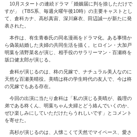
10月スタートの連続ドラマ「婚姻届に判を捺しただけで
すが」（TBS系、毎週火曜午後10時）の主要キャストとし
て、倉科カナ、高杉真宙、深川麻衣、田辺誠一が新たに発
表された。
本作は、有生青春氏の同名漫画をドラマ化。ある事情か
ら偽装結婚した夫婦の共同生活を描く。ヒロイン・大加戸
明葉を清野菜名が演じ、相手役のサラリーマン・百瀬柊を
坂口健太郎が演じる。
倉科が演じるのは、柊の兄嫁で、ナチュラル美人なのに
天然な百瀬美晴役。美晴は柊の学生時代の友人で、今は柊
の兄嫁でもある存在。
今回の出演に当たり倉科は「私の演じる美晴が、義理の
弟である柊くん、明葉ちゃん夫婦とどう絡んでいくのか、
ぜひ楽しみにしていただけたらうれしいです」とコメント
を寄せた。
高杉が演じるのは、人懐こくて天然でマイペース、愛さ