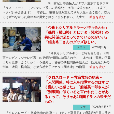
内田有紀と寺西拓人がダブル主演するドラマ
「ラストノート」（フジテレビ系）の第5話が、6日に放送された。（※以下、
ネタバレを含みます） 本作は、環境も積み重ねてきた人生も全く違う、交わ
るはずのなかった歳の差の男女が静かに引かれ合い、人生で …
続きを読む
「今夜もシリアルキラーと待ち合わせ」
「磯貝（横山裕）とヒナタ（関水渚）の
共犯関係が深まってきているのがいい」
「縦山裕二さんのグッズ欲しい」
2026年8月6日
ドラマ
「今夜もシリアルキラーと待ち合わせ」（関
西テレビ／フジテレビ系）の第6話が5日に放送された。 本作は、警察の正義
よりも復讐（ふくしゅう）を優先し、秘密の共犯関係を結んだ一匹おおかみの
刑事・磯貝（横山裕）と第六感女子ヒナタ（関水渚）の物語 …
続きを読む
「クロスロード ～救命救急の約束～」
「人間関係、特に人を指導するのはすご
く難しいと感じた」「船越英一郎さんが
『刑事面に似ていると言われたことがあ
る』って、そりゃあ2時間ドラマの帝王だ
もの」
2026年8月6日
ドラマ
「クロスロード ～救命救急の約束～」（テレビ朝日系）の第5話が4日に放送