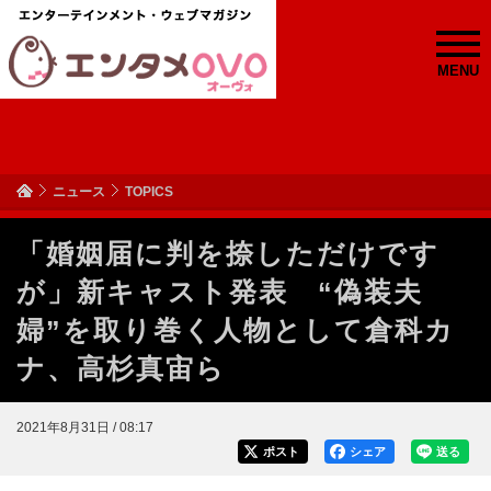
MENU
ニュース
TOPICS
「婚姻届に判を捺しただけです
が」新キャスト発表 “偽装夫
婦”を取り巻く人物として倉科カ
ナ、高杉真宙ら
2021年8月31日 / 08:17
ポスト
シェア
送る