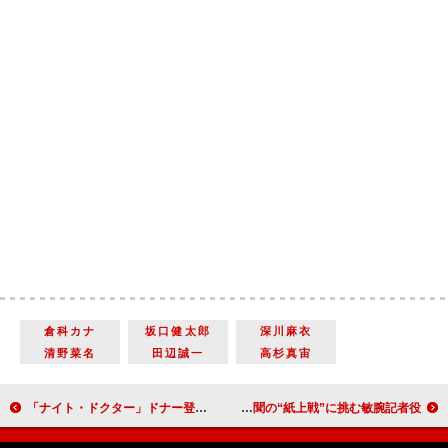
倉科カナ
坂口健太郎
深川麻衣
清野菜名
田辺誠一
高杉真宙
「ナイト・ドクター」ドナー登録を「考えるきっかけになった」 “深澤”岸優太の熱演に「気持ちが伝わってきて泣きそう」
玉木宏「連続ドラマＷ だから殺せなかった」に主演 連続殺人犯と前代未聞の“紙上戦”に挑む敏腕記者役