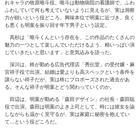
れキャラの牧原唯斗役。唯斗は動物病院の看護師で、ふわ
ふわしていて何も考えていないように見えるが、実は洞察
力が鋭いという役どころ。興味本位で明葉に近づき、良く
も悪くも明葉を振り回す年下男子という設定。
高杉は「唯斗くんという存在を、この作品のたくさんの
魅力の一つとして楽しんでいただけるよう、精いっぱい演
じていきたいと思います」と意気込みを語った。
深川は、柊が勤める広告代理店「秀伝堂」の受付嬢・麻
宮祥子役で出演。結婚は愛よりも高スペックという条件を
譲らない祥子だが、実は柊にプロポーズされた過去があ
る。そんな祥子が明葉とどう関わっていくのか。
田辺は、明葉が勤める「森田デザイン」の社長・森田聡
役で出演。森田は明葉のよき上司として、時には彼女を諭
しながらも温かく見守るが、実は家庭に秘密を抱えてい
て…という役どころだ。