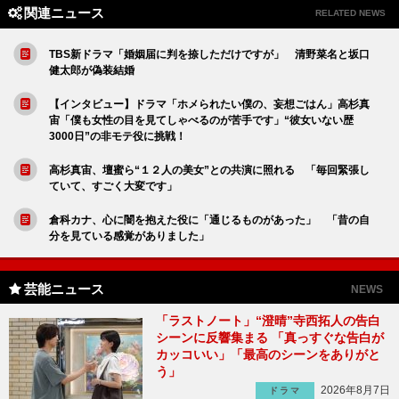
関連ニュース
RELATED NEWS
TBS新ドラマ「婚姻届に判を捺しただけですが」 清野菜名と坂口
健太郎が偽装結婚
【インタビュー】ドラマ「ホメられたい僕の、妄想ごはん」高杉真
宙「僕も女性の目を見てしゃべるのが苦手です」“彼女いない歴
3000日”の非モテ役に挑戦！
高杉真宙、壇蜜ら“１２人の美女”との共演に照れる 「毎回緊張し
ていて、すごく大変です」
倉科カナ、心に闇を抱えた役に「通じるものがあった」 「昔の自
分を見ている感覚がありました」
芸能ニュース
NEWS
「ラストノート」“澄晴”寺西拓人の告白
シーンに反響集まる 「真っすぐな告白が
カッコいい」「最高のシーンをありがと
う」
2026年8月7日
ドラマ