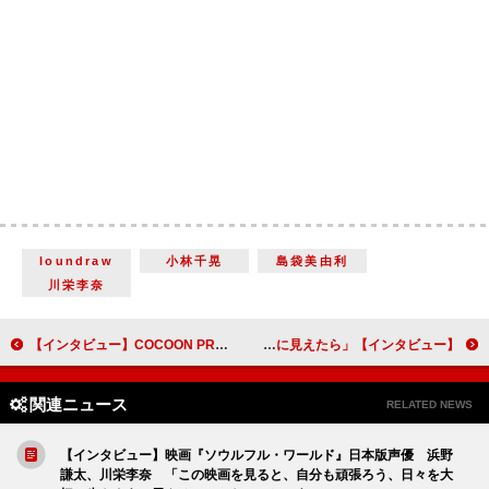
loundraw
小林千晃
島袋美由利
川栄李奈
【インタビュー】COCOON PRODUCTION 2021「泥人魚」磯村勇斗、俳優業への思い「答えがないものを追い求める面白さがある」
【インタビュー】ライブ・スペクタクル「NARUTO－ナルト－」～うずまきナルト物語～うずまきナルト役・中尾暢樹「ナルトが一筋の光に見えたら」
関連ニュース
RELATED NEWS
【インタビュー】映画『ソウルフル・ワールド』日本版声優 浜野
謙太、川栄李奈 「この映画を見ると、自分も頑張ろう、日々を大