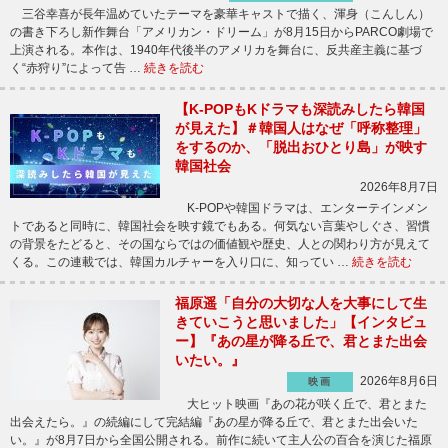
三谷幸喜が長年温めていたテーマを豪華キャストで描く、渾身（こんしん）
の書き下ろし新作舞台「アメリカン・ドリーム」が8月15日からPARCO劇場で
上演される。本作は、1940年代後半のアメリカを舞台に、反共産主義に基づ
く“赤狩り”によって告 …
続きを読む
【K-POPもKドラマも深読みしたら韓国
が見えた】＃韓国人はなぜ「呼称整理」
をするのか、「脱出おひとり島」が映す
韓国社会
2026年8月7日
K-POPや韓国ドラマは、エンターテインメン
トであると同時に、韓国社会を映す鏡でもある。何気ない言葉やしぐさ、習慣
の背景をたどると、その国ならではの価値観や歴史、人との関わり方が見えて
くる。この連載では、韓国カルチャーを入り口に、知ってい …
続きを読む
福原遥「自分の大切な人を大事にして生
きていこうと思いました」【インタビュ
ー】『あの星が降る丘で、君とまた出会
いたい。』
2026年8月6日
映画
大ヒット映画『あの花が咲く丘で、君とまた
出会えたら。』の続編にして完結編『あの星が降る丘で、君とまた出会いた
い。』が8月7日から全国公開される。前作に続いて主人公の百合を演じた福原