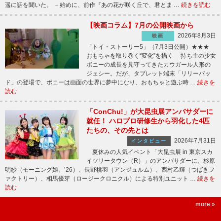
遥に話を聞いた。 －始めに、前作『あの花が咲く丘で、君とま …
続きを読む
【映画コラム】7月の公開映画から
2026年8月3日
映画
「トイ・ストーリー5」（7月3日公開）★★★
おもちゃを取り巻く“変化”を描く 持ち主の少女
ボニーの成長を見守ってきたカウガール人形の
ジェシー。だが、タブレット端末「リリーパッ
ド」の登場で、ボニーは画面の世界に夢中になり、おもちゃと遊ぶ時 …
続きを
読む
「ConChu!」が大昆虫展アンバサダーに
就任！ ハロプロ研修生から羽化した4匹
たちの、その先とは
2026年7月31日
インタビュー
夏休みの人気イベント「大昆虫展 in 東京スカ
イツリータウン（R）」のアンバサダーに、杉原
明紗（モーニング娘。’26）、長野桃羽（アンジュルム）、西村乙輝（つばきフ
ァクトリー）、相馬優芽（ロージークロニクル）による特別ユニット …
続きを
読む
more »