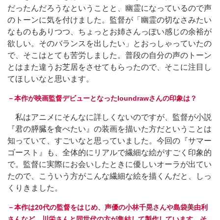
だったんだろうなということと、幽霊になっているので声
のトーンに気を付けました。監督が「幽霊の切なさみたい
なものもありつつ、ちょっとお姉さんっぽい感じの余裕が
欲しい。そのバランスを出したい」とおっしゃっていたの
で、そこはとても苦労しました。普段の自分の声のトーン
とはまた違うお芝居をさせてもらったので、そこに注目し
てほしいなと思います。
－本作が映画監督デビューとなったloundrawさんの印象は？
私はアニメにそんなに詳しくないのですが、監督が小説
『君の膵臓を食べたい』の装画を描いた方だということは
知っていて、すごいなと思っていました。今回の『サマー
ゴースト』も、全体的にリアルで繊細な絵がすごく印象的
で。監督に実際にお会いしたときに優しいオーラが出てい
たので、こういう方がこんな繊細な絵を描くんだと、しっ
くりきました。
－本作は20代の監督をはじめ、声優の小林千晃さんや島袋美由利
さんなど、川栄さんと同世代の方が集結して製作しています。そ