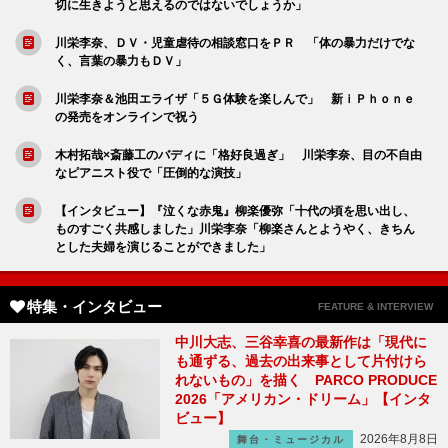
切に生きようと思えるのではないでしょうか」
川栄李奈、ＤＶ・児童虐待の相談窓口をＰＲ 「体の暴力だけでな
く、言葉の暴力もＤＶ」
川栄李奈＆池田エライザ「５Ｇ体験を楽しんで」 新ｉＰｈｏｎｅ
の発売をオンラインで祝う
木村拓哉×斎藤工のバディに「格好良過ぎ」 川栄李奈、目の不自由
なピアニスト役で「圧倒的な演技」
【インタビュー】『泣くな赤鬼』柳楽優弥「十代の頃を思い出し、
ものすごく共感しました」川栄李奈「柳楽さんとようやく、きちん
とした夫婦を演じることができました」
特集・インタビュー
FEATURE & INTERVIEW
中川大志、三谷幸喜の最新作は「現代に
も通ずる、過去の出来事として片付けら
れないもの」を描く PARCO PRODUCE
2026「アメリカン・ドリーム」【インタ
ビュー】
2026年8月8日
舞台・ミュージカル