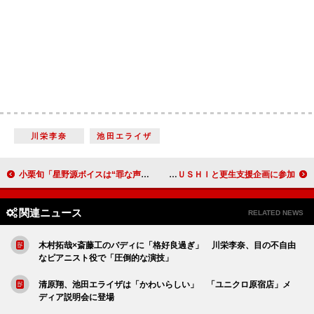
川栄李奈
池田エライザ
小栗旬「星野源ボイスは“罪な声”」 「気持ちを穏やかにさせる声の持ち主」
向井地美音、先輩・高橋みなみの著書を推薦 杉良太郎、ＡＴＳＵＳＨＩと更生支援企画に参加
関連ニュース
RELATED NEWS
木村拓哉×斎藤工のバディに「格好良過ぎ」 川栄李奈、目の不自由
なピアニスト役で「圧倒的な演技」
清原翔、池田エライザは「かわいらしい」 「ユニクロ原宿店」メ
ディア説明会に登場