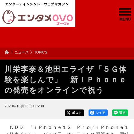
MENU
ニュース
TOPICS
川栄李奈＆池田エライザ「５Ｇ体
験を楽しんで」 新ｉＰｈｏｎｅ
の発売をオンラインで祝う
2020年10月23日 / 15:38
ポスト
シェア
送る
ＫＤＤＩ「ｉＰｈｏｎｅ１２ Ｐｒｏ／ｉＰｈｏｎｅ１