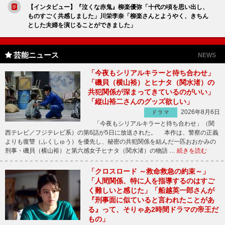
【インタビュー】『泣くな赤鬼』柳楽優弥「十代の頃を思い出し、
ものすごく共感しました」川栄李奈「柳楽さんとようやく、きちん
とした夫婦を演じることができました」
芸能ニュース
NEWS
「今夜もシリアルキラーと待ち合わせ」
「磯貝（横山裕）とヒナタ（関水渚）の
共犯関係が深まってきているのがいい」
「縦山裕二さんのグッズ欲しい」
2026年8月6日
ドラマ
「今夜もシリアルキラーと待ち合わせ」（関
西テレビ／フジテレビ系）の第6話が5日に放送された。 本作は、警察の正義
よりも復讐（ふくしゅう）を優先し、秘密の共犯関係を結んだ一匹おおかみの
刑事・磯貝（横山裕）と第六感女子ヒナタ（関水渚）の物語 …
続きを読む
「クロスロード ～救命救急の約束～」
「人間関係、特に人を指導するのはすご
く難しいと感じた」「船越英一郎さんが
『刑事面に似ていると言われたことがあ
る』って、そりゃあ2時間ドラマの帝王だ
もの」