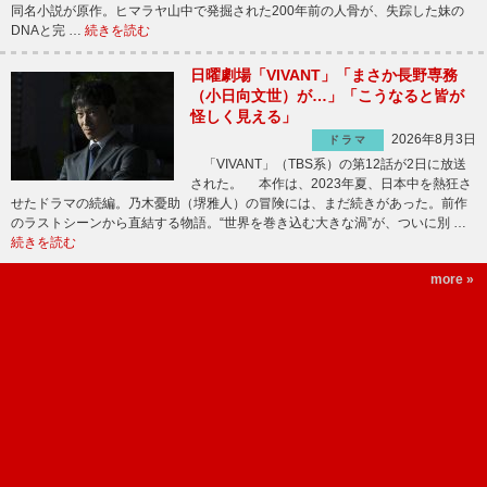
同名小説が原作。ヒマラヤ山中で発掘された200年前の人骨が、失踪した妹の
DNAと完 …
続きを読む
日曜劇場「VIVANT」「まさか長野専務
（小日向文世）が…」「こうなると皆が
怪しく見える」
2026年8月3日
ドラマ
「VIVANT」（TBS系）の第12話が2日に放送
された。 本作は、2023年夏、日本中を熱狂さ
せたドラマの続編。乃木憂助（堺雅人）の冒険には、まだ続きがあった。前作
のラストシーンから直結する物語。“世界を巻き込む大きな渦”が、ついに別 …
続きを読む
more »