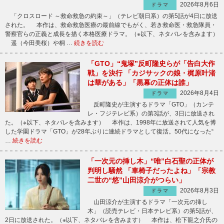
2026年8月6日
ドラマ
「クロスロード ～救命救急の約束～」（テレビ朝日系）の第5話が4日に放送
された。 本作は、救命救急医療の最前線でもがく、若き救命医・救急隊員・
警察官らの正義と成長を描く本格医療ドラマ。（※以下、ネタバレを含みます）
遥（今田美桜）や桐 …
続きを読む
「GTO」“鬼塚”反町隆史らが「告白大作
戦」を決行 「カジサックの娘・梶原叶渚
は華がある」「黒幕の正体は誰」
2026年8月4日
ドラマ
反町隆史が主演するドラマ「GTO」（カンテ
レ・フジテレビ系）の第3話が、3日に放送され
た。（※以下、ネタバレを含みます） 本作は、1998年に放送されて人気を博
した学園ドラマ「GTO」が28年ぶりに連続ドラマとして復活。50代になった“
…
続きを読む
「一次元の挿し木」“唯”白石聖の正体が
判明し騒然 「車椅子だったよね」「宗教
二世の“悠”山田涼介がつらい」
2026年8月3日
ドラマ
山田涼介が主演するドラマ「一次元の挿し
木」（読売テレビ・日本テレビ系）の第5話が、
2日に放送された。（※以下、ネタバレを含みます） 本作は、松下龍之介氏の