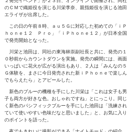
２発売イベント」が２３日、オンラインで開催され、同社
のＣＭで織姫役を演じる川栄李奈、親指姫役を演じる池田
エライザが出席した。
この日の午前８時、ａｕ５Ｇに対応した初めての「ｉＰ
ｈｏｎｅ１２ Ｐｒｏ」「ｉＰｈｏｎｅ１２」が日本全国
で発売開始となった。
川栄と池田は、同社の東海林崇副社長と共に、発売の１
０秒前からカウントダウンを実施。発売の瞬間には、画面
いっぱいに花火が広がる演出もあり、２人は「みんなの５
Ｇ体験を、まさに今日発売された新ｉＰｈｏｎｅで楽しん
でもらえたら」とアピールした。
新色のブルーの機種を手にした川栄は「これは女子も男
子も両方が好きな色。おしゃれですね」とにっこり。同じ
く新色のパシフィックブルーを手にした池田は「洗練され
ていて使いやすい色味だなと思いました」と、お気に入り
のポイントを語った。
夜でもきれいに撮影ができる「ナイトモード」の紹介