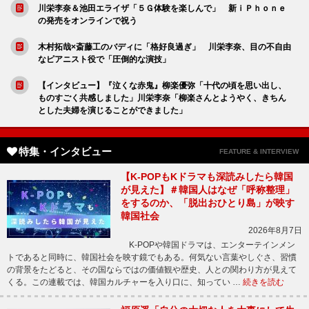
川栄李奈＆池田エライザ「５Ｇ体験を楽しんで」 新ｉＰｈｏｎｅ
の発売をオンラインで祝う
木村拓哉×斎藤工のバディに「格好良過ぎ」 川栄李奈、目の不自由
なピアニスト役で「圧倒的な演技」
【インタビュー】『泣くな赤鬼』柳楽優弥「十代の頃を思い出し、
ものすごく共感しました」川栄李奈「柳楽さんとようやく、きちん
とした夫婦を演じることができました」
特集・インタビュー
FEATURE & INTERVIEW
【K-POPもKドラマも深読みしたら韓国
が見えた】＃韓国人はなぜ「呼称整理」
をするのか、「脱出おひとり島」が映す
韓国社会
2026年8月7日
K-POPや韓国ドラマは、エンターテインメン
トであると同時に、韓国社会を映す鏡でもある。何気ない言葉やしぐさ、習慣
の背景をたどると、その国ならではの価値観や歴史、人との関わり方が見えて
くる。この連載では、韓国カルチャーを入り口に、知ってい …
続きを読む