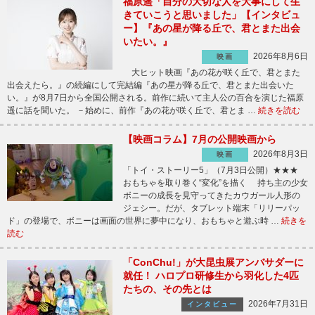
福原遥「自分の大切な人を大事にして生
きていこうと思いました」【インタビュ
ー】『あの星が降る丘で、君とまた出会
いたい。』
2026年8月6日
映画
大ヒット映画『あの花が咲く丘で、君とまた
出会えたら。』の続編にして完結編『あの星が降る丘で、君とまた出会いた
い。』が8月7日から全国公開される。前作に続いて主人公の百合を演じた福原
遥に話を聞いた。 －始めに、前作『あの花が咲く丘で、君とま …
続きを読む
【映画コラム】7月の公開映画から
2026年8月3日
映画
「トイ・ストーリー5」（7月3日公開）★★★
おもちゃを取り巻く“変化”を描く 持ち主の少女
ボニーの成長を見守ってきたカウガール人形の
ジェシー。だが、タブレット端末「リリーパッ
ド」の登場で、ボニーは画面の世界に夢中になり、おもちゃと遊ぶ時 …
続きを
読む
「ConChu!」が大昆虫展アンバサダーに
就任！ ハロプロ研修生から羽化した4匹
たちの、その先とは
2026年7月31日
インタビュー