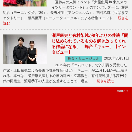
夏休みの人気イベント「大昆虫展 in 東京スカ
イツリータウン（R）」のアンバサダーに、杉原
明紗（モーニング娘。’26）、長野桃羽（アンジュルム）、西村乙輝（つばきフ
ァクトリー）、相馬優芽（ロージークロニクル）による特別ユニット …
続きを
読む
瀬戸康史と有村架純が9年ぶりの共演「閉
じ込められているものを解き放ってくれ
る作品になる」 舞台「キュー」【イン
タビュー】
2026年7月31日
舞台・ミュージカル
2019年に「ニムロッド」で芥川賞を受賞した
作家・上田岳弘による長編小説を舞台化した「キュー」が11月15日から上演さ
れる。本作は、瀬戸康史演じる心療内科医・立花徹と、有村架純演じる高校時
代の同級生・渡辺恭子の人生が交差することで、過去・ …
続きを読む
more »