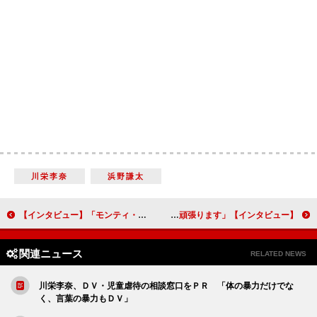
川栄李奈
浜野謙太
【インタビュー】「モンティ・パイソンのSPAMALOT」小関裕太＆三浦宏規が挑む、福田雄一演出コメディー「コアファンにとってもエモーショナルなものになる」
【インタビュー】舞台「ナナマル サンバツ」第３弾 乃木坂46・鈴木絢音＆弓木奈於「脚本なしのガチクイズバトル」に挑戦！「時事ニュースを勉強して頑張ります」
関連ニュース
RELATED NEWS
川栄李奈、ＤＶ・児童虐待の相談窓口をＰＲ 「体の暴力だけでな
く、言葉の暴力もＤＶ」