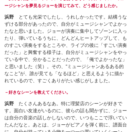
ージシャンを夢見るジョーを演じてみて、どう感じましたか。
浜野
とても光栄でしたし、うれしかったです。結構うな
ずける部分があったので、自分がミュージシャンでよかっ
たなと思いました。ジョーが演奏に集中してゾーンに入っ
たり、弾いているうちに、どんどんヒートアップして、も
のすごい演奏をするところや、ライブの後に「すごい演奏
だった」と興奮する様子は、自分がミュージシャンをやっ
ている中で、分かることだったので、「俺でよかったな」
と思いました（笑）。その、“ミュージシャンあるある的
なこと”が、誰が見ても「なるほど」と思えるように描か
れているので、すごくありがたい感じがしました。
－好きなシーンを教えてください。
浜野
たくさんあるなあ。特に理髪店のシーンが好きで
す。面白い友達がいるのに、彼らの話も聞かずに、ジョー
は自分の音楽の話しかしないので、いつもここで浮いてい
たんだなと。あとは、ジョーがピアノを弾く前に、譜面台
に、自分が持っている小物を一つ一つ置いていくシーン