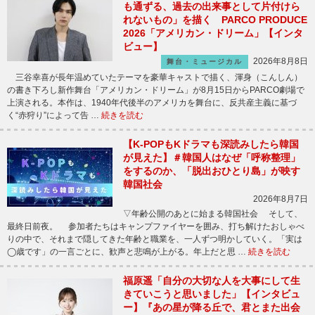
も通ずる、過去の出来事として片付けら
れないもの」を描く PARCO PRODUCE
2026「アメリカン・ドリーム」【インタ
ビュー】
2026年8月8日
舞台・ミュージカル
三谷幸喜が長年温めていたテーマを豪華キャストで描く、渾身（こんしん）
の書き下ろし新作舞台「アメリカン・ドリーム」が8月15日からPARCO劇場で
上演される。本作は、1940年代後半のアメリカを舞台に、反共産主義に基づ
く“赤狩り”によって告 …
続きを読む
【K-POPもKドラマも深読みしたら韓国
が見えた】＃韓国人はなぜ「呼称整理」
をするのか、「脱出おひとり島」が映す
韓国社会
2026年8月7日
▽年齢公開のあとに始まる韓国社会 そして、
最終日前夜。 参加者たちはキャンプファイヤーを囲み、打ち解けたおしゃべ
りの中で、それまで隠してきた年齢と職業を、一人ずつ明かしていく。「実は
◯歳です」の一言ごとに、歓声と悲鳴が上がる。年上だと思 …
続きを読む
福原遥「自分の大切な人を大事にして生
きていこうと思いました」【インタビュ
ー】『あの星が降る丘で、君とまた出会