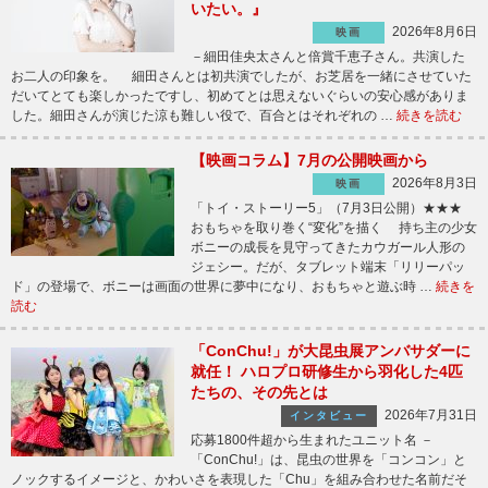
いたい。』
2026年8月6日
映画
－細田佳央太さんと倍賞千恵子さん。共演した
お二人の印象を。 細田さんとは初共演でしたが、お芝居を一緒にさせていた
だいてとても楽しかったですし、初めてとは思えないぐらいの安心感がありま
した。細田さんが演じた涼も難しい役で、百合とはそれぞれの …
続きを読む
【映画コラム】7月の公開映画から
2026年8月3日
映画
「トイ・ストーリー5」（7月3日公開）★★★
おもちゃを取り巻く“変化”を描く 持ち主の少女
ボニーの成長を見守ってきたカウガール人形の
ジェシー。だが、タブレット端末「リリーパッ
ド」の登場で、ボニーは画面の世界に夢中になり、おもちゃと遊ぶ時 …
続きを
読む
「ConChu!」が大昆虫展アンバサダーに
就任！ ハロプロ研修生から羽化した4匹
たちの、その先とは
2026年7月31日
インタビュー
応募1800件超から生まれたユニット名 －
「ConChu!」は、昆虫の世界を「コンコン」と
ノックするイメージと、かわいさを表現した「Chu」を組み合わせた名前だそ