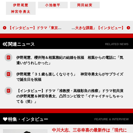
伊野尾慧
小池徹平
岡田結実
神宮寺勇太
【インタビュー】ドラマ「東京、愛だの、恋だの」主演・松本まりか「うまくいかなくてつらくても、愛や恋に悩む人生の方が楽しい」
【インタビュー】ミュージカル「フィスト・オブ・ノーススター～北斗の拳～」大貫勇輔「いかにリアルにケンシロウを存在させられるかが大きな課題」
関連ニュース
RELATED NEWS
伊野尾慧、櫻井翔＆相葉雅紀の結婚を祝福 相葉からの電話に「気
遣いがうれしかった」
伊野尾慧「３１歳も楽しくなりそう」 神宮寺勇太らがサプライズ
で誕生日を祝福
【インタビュー】ドラマ「准教授・高槻彰良の推察」ドラマ初共演
の伊野尾慧＆神宮寺勇太、凸凹コンビ役で「イチャイチャしちゃっ
てる（笑）」
特集・インタビュー
FEATURE & INTERVIEW
中川大志、三谷幸喜の最新作は「現代に