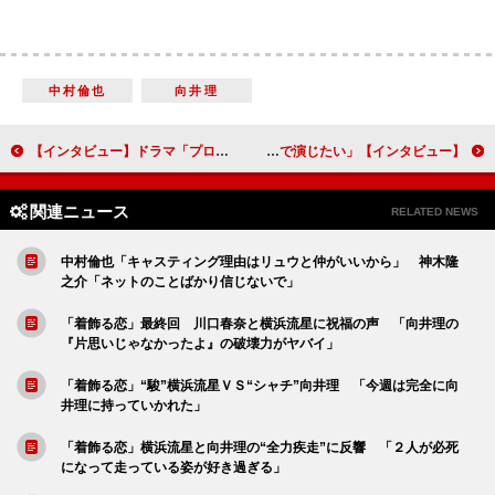
中村倫也
向井理
【インタビュー】ドラマ「プロミス・シンデレラ」畑芽育 第７話から新キャラのさくら役で登場「思い切って演じることを意識しました」
【インタビュー】舞台「醉いどれ天使」桐谷健太 12年ぶりに舞台に挑む「ライブ感を楽しんで演じたい」
関連ニュース
RELATED NEWS
中村倫也「キャスティング理由はリュウと仲がいいから」 神木隆
之介「ネットのことばかり信じないで」
「着飾る恋」最終回 川口春奈と横浜流星に祝福の声 「向井理の
『片思いじゃなかったよ』の破壊力がヤバイ」
「着飾る恋」“駿”横浜流星ＶＳ“シャチ”向井理 「今週は完全に向
井理に持っていかれた」
「着飾る恋」横浜流星と向井理の“全力疾走”に反響 「２人が必死
になって走っている姿が好き過ぎる」