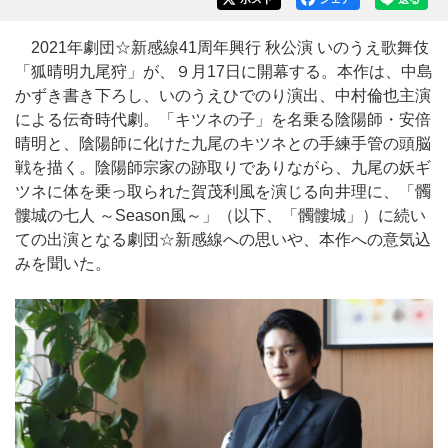
2021年劇団☆新感線41周年興行 秋公演 いのうえ歌舞伎
「狐晴明九尾狩」が、９月17日に開幕する。本作は、中島
かずき書き下ろし、いのうえひでのり演出、中村倫也主演
による伝奇時代劇。「キツネの子」を名乗る陰陽師・安倍
晴明と、陰陽師に化けた九尾のキツネとの手練手管の頭脳
戦を描く。陰陽師宗家の跡取りでありながら、九尾の妖ギ
ツネに体を乗っ取られた賀茂利風を演じる向井理に、「髑
髏城の七人 ～Season風～」（以下、「髑髏城」）に続い
ての出演となる劇団☆新感線への思いや、本作への意気込
みを聞いた。