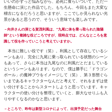
いいのかずっと悩みながら、必死に食らいついて、ただ一
生懸命に演じた作品でした。もちろん、今回もまた大変な
稽古になるだろうと思いますが、ここでしか見られない光
景があると思うので、そういう意味でも楽しみです。
－向井さんの演じる賀茂利風は、“九尾に体を乗っ取られた陰陽
師”という複雑な役どころですが、現時点では、どんなところを意
識して役を作っていこうと考えていますか。
本当に難しい役です（笑）。利風として存在しているシ
ーンもあり、完全に九尾に乗っ取られている状態のシーン
もあって、さらに本当は九尾なのに利風だとだましている
というシーンもあります。なので、僕は勝手に「ドラゴン
ボール」の魔神ブウをイメージして（笑）、第３形態ぐら
いまであるキャラクターなんだと考えて、それをまずは使
い分けすることからスタートしようと思っています。キャ
ラクターの使い分けを整理していくと、膨大なせりふも入
りやすくなるのかなと思います。
－ところで、昨年は新型コロナによって、出演予定だった舞台