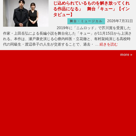
じ込められているものを解き放ってくれ
る作品になる」 舞台「キュー」【イン
タビュー】
2026年7月31日
舞台・ミュージカル
2019年に「ニムロッド」で芥川賞を受賞した
作家・上田岳弘による長編小説を舞台化した「キュー」が11月15日から上演さ
れる。本作は、瀬戸康史演じる心療内科医・立花徹と、有村架純演じる高校時
代の同級生・渡辺恭子の人生が交差することで、過去・ …
続きを読む
more »