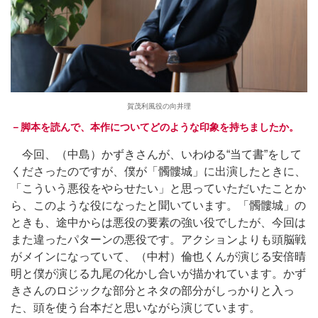
賀茂利風役の向井理
－脚本を読んで、本作についてどのような印象を持ちましたか。
今回、（中島）かずきさんが、いわゆる“当て書”をして
くださったのですが、僕が「髑髏城」に出演したときに、
「こういう悪役をやらせたい」と思っていただいたことか
ら、このような役になったと聞いています。「髑髏城」の
ときも、途中からは悪役の要素の強い役でしたが、今回は
また違ったパターンの悪役です。アクションよりも頭脳戦
がメインになっていて、（中村）倫也くんが演じる安倍晴
明と僕が演じる九尾の化かし合いが描かれています。かず
きさんのロジックな部分とネタの部分がしっかりと入っ
た、頭を使う台本だと思いながら演じています。