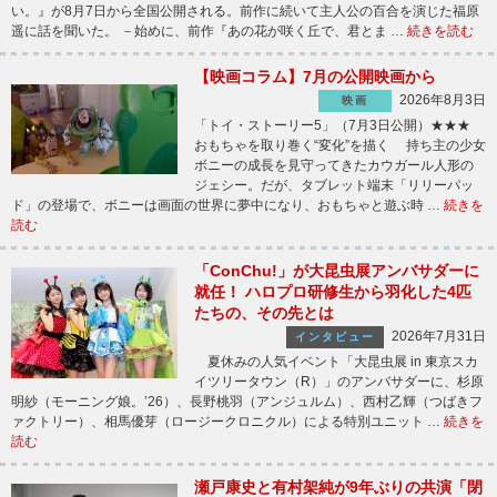
い。』が8月7日から全国公開される。前作に続いて主人公の百合を演じた福原
遥に話を聞いた。 －始めに、前作『あの花が咲く丘で、君とま …
続きを読む
【映画コラム】7月の公開映画から
2026年8月3日
映画
「トイ・ストーリー5」（7月3日公開）★★★
おもちゃを取り巻く“変化”を描く 持ち主の少女
ボニーの成長を見守ってきたカウガール人形の
ジェシー。だが、タブレット端末「リリーパッ
ド」の登場で、ボニーは画面の世界に夢中になり、おもちゃと遊ぶ時 …
続きを
読む
「ConChu!」が大昆虫展アンバサダーに
就任！ ハロプロ研修生から羽化した4匹
たちの、その先とは
2026年7月31日
インタビュー
夏休みの人気イベント「大昆虫展 in 東京スカ
イツリータウン（R）」のアンバサダーに、杉原
明紗（モーニング娘。’26）、長野桃羽（アンジュルム）、西村乙輝（つばきフ
ァクトリー）、相馬優芽（ロージークロニクル）による特別ユニット …
続きを
読む
瀬戸康史と有村架純が9年ぶりの共演「閉