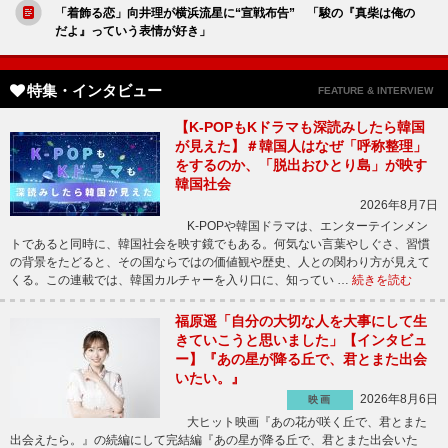
「着飾る恋」向井理が横浜流星に“宣戦布告” 「駿の『真柴は俺の
だよ』っていう表情が好き」
特集・インタビュー
FEATURE & INTERVIEW
【K-POPもKドラマも深読みしたら韓国
が見えた】＃韓国人はなぜ「呼称整理」
をするのか、「脱出おひとり島」が映す
韓国社会
2026年8月7日
K-POPや韓国ドラマは、エンターテインメン
トであると同時に、韓国社会を映す鏡でもある。何気ない言葉やしぐさ、習慣
の背景をたどると、その国ならではの価値観や歴史、人との関わり方が見えて
くる。この連載では、韓国カルチャーを入り口に、知ってい …
続きを読む
福原遥「自分の大切な人を大事にして生
きていこうと思いました」【インタビュ
ー】『あの星が降る丘で、君とまた出会
いたい。』
2026年8月6日
映画
大ヒット映画『あの花が咲く丘で、君とまた
出会えたら。』の続編にして完結編『あの星が降る丘で、君とまた出会いた