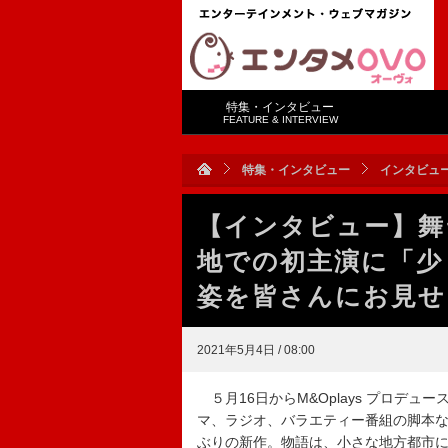
特集・インタビュー
FEATURE & INTERVIEW
特集・インタビュー
インタビュ
【インタビュー】舞
地での初主演に「少
姿を皆さんにお見せ
2021年5月4日 / 08:00
５月16日からM&Oplays プロデュ
マ、ラジオ、バラエティー番組の脚本
ぶりの新作。物語は、小さな地方都市