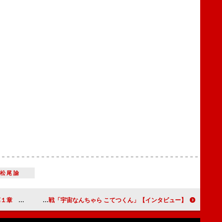
松尾諭
気ゲームが初舞台化
【インタビュー】「宇宙なんちゃら こてつくん」ムロツヨシ「台本に『面白い言い方で』と書いてあるのがプレッシャーです（笑）」 テレビアニメの声優で二役に挑戦！