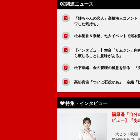
関連ニュース
「姉ちゃんの恋人」高橋海人コメント
ワした気持ち」
松本穂香＆奈緒、七夕イベントで浴衣
【インタビュー】舞台「リムジン」向
ら演じることに意味がある」
松下奈緒、金の管理の極意を語る 「
高杉真宙「ついに石役かあ」 奈緒「
特集・インタビュー
福原遥「自分
ビュー】『あ
大ヒット映画『
星が降る丘で、