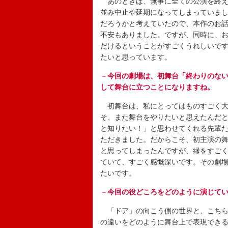
あのときは、無事に全ての公演を終え
並み中止や延期になってしまっていま
だろうかと考えていたので、本作のお
不安もありました。ですが、同時に、
だけるということがすごくうれしいで
たいと思っています。
－今回の劇場は、初舞台「終わりのな
して舞台に立つことになりますね。
初舞台は、私にとってはものすごく大
そ、また舞台をやりたいと思えたんだ
と知りたい！」と思わせてくれる先輩
ただきました。だからこそ、初主演の
と思ってしまったんですが、縁をすご
ていて、すごく感慨深いです。その劇
たいです。
－今回の役どころをどのように演じて
「ドア」の向こう側の世界と、こちら
の違いをどのように舞台上で表現でき