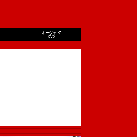
オーヴォ
OVO