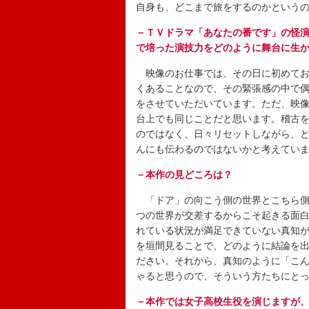
自身も、どこまで旅をするのかという
－ＴＶドラマ「あなたの番です」の怪
で培った演技力をどのように舞台に生
映像のお仕事では、その日に初めてお
くあることなので、その緊張感の中で
をさせていただいています。ただ、映
台上でも同じことだと思います。稽古
のではなく、日々リセットしながら、
んにも伝わるのではないかと考えてい
－本作の見どころは？
「ドア」の向こう側の世界とこちら側
つの世界が交差するからこそ起きる面
れている状況が満足できていない真知
を垣間見ることで、どのように結論を
ださい。それから、真知のように「こ
ゃると思うので、そういう方たちにと
－本作では女子高校生役を演じますが