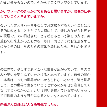
のがまだ分からないので、今からすごくワクワクしています。
演が、ブレークのきっかけでもあると思いますが、映像の仕事
かしていこうと考えていますか。
会いした方とリハーサルなしでお芝居をするということはよ
偶発的に起きることをとても大切にして、楽しみながらお芝居
像の現場で、その日起きたことを感じるという楽しみ方は、舞
を重ねて出来上がったものを、毎日、同じようにお芝居をする
とにかくその日、そのときの空気を楽しめたら、それがお客さ
ます。
の世界で、少しずつあべこべな世界が広がっていて、その２
白みや笑いを楽しんでいただけると思っています。自分の置か
が、本当はこっちの世界がいいかもしれないという、違う世界
出して、どの世界で生きていこうとするのかをぜひ注目してく
んなはずじゃなかった」という思いを抱えている方もいらっし
って応援歌のような舞台になるといいなと思っています。
、奈緒さん自身はどんな高校生でしたか。