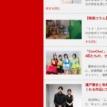
公の百合を演じ
続きを読む
【映画コラム
「トイ・ストーリ
の少女ボニーの
「リリーパッド
きを読む
「ConChu
4匹たちの、
夏休みの人気イ
に、杉原明紗（
クトリー）、相
瀬戸康史と有
くれる作品に
2019年に「
た「キュー」が