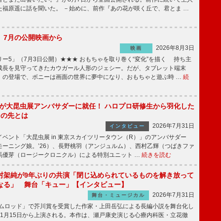
た福原遥に話を聞いた。 －始めに、前作『あの花が咲く丘で、君とま …
】7月の公開映画から
2026年8月3日
映画
ー5」（7月3日公開）★★★ おもちゃを取り巻く“変化”を描く 持ち主
成長を見守ってきたカウガール人形のジェシー。だが、タブレット端末
」の登場で、ボニーは画面の世界に夢中になり、おもちゃと遊ぶ時 …
続
!」が大昆虫展アンバサダーに就任！ ハロプロ研修生から羽化した
その先とは
2026年7月31日
インタビュー
ベント「大昆虫展 in 東京スカイツリータウン（R）」のアンバサダー
モーニング娘。’26）、長野桃羽（アンジュルム）、西村乙輝（つばきファ
馬優芽（ロージークロニクル）による特別ユニット …
続きを読む
村架純が9年ぶりの共演「閉じ込められているものを解き放って
なる」 舞台「キュー」【インタビュー】
2026年7月31日
舞台・ミュージカル
ニムロッド」で芥川賞を受賞した作家・上田岳弘による長編小説を舞台化し
11月15日から上演される。本作は、瀬戸康史演じる心療内科医・立花徹