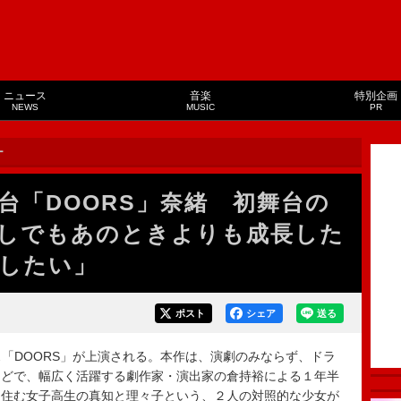
ニュース
音楽
特別企画
NEWS
MUSIC
PR
ー
台「DOORS」奈緒 初舞台の
しでもあのときよりも成長した
したい」
ポスト
シェア
送る
ース「DOORS」が上演される。本作は、演劇のみならず、ドラ
などで、幅広く活躍する劇作家・演出家の倉持裕による１年半
に住む女子高生の真知と理々子という、２人の対照的な少女が