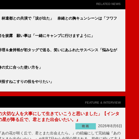
RELATED NEWS
 林遣都との共演で「涙が出た」 奈緒との胸キュンシーンは「フワフ
姿を披露 願い事は「一緒にキャンプに行けますように」
井理＆倉持裕が初タッグで送る、笑いにあふれたサスペンス「悩みなが
身の丈に合った使い方を」
妖怪すねこすりの役をやりたい」
FEATURE & INTERVIEW
の大切な人を大事にして生きていこうと思いました」【インタ
の星が降る丘で、君とまた出会いたい。』
2026年8月6日
映画
あの花が咲く丘で、君とまた出会えたら。』の続編にして完結編『あの
君とまた出会いたい。』が8月7日から全国公開される。前作に続いて主人