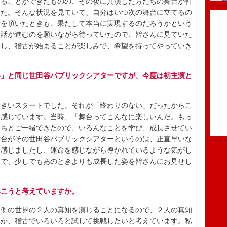
ることができたものの、その後に共演した方たちの舞台が軒
した。そんな状況を見ていて、自分はいつ次の舞台に立てるの
話を頂いたときも、果たして本当に実現するのだろうかという
お話が進むのを願いながら待っていたので、皆さんに見ていた
すし、稽古が始まることが楽しみで、希望を持ってやっていき
い」と同じ世田谷パブリックシアターですが、今度は初主演と
きいスタートでした。それが「終わりのない」だったからこ
と感じています。当時、「舞台ってこんなに楽しいんだ。もっ
たちとご一緒できたので、いろんなことを学び、成長させてい
舞台がその世田谷パブリックシアターというのは、正直早いな
く感じましたし、運命を感じながら導かれているような気がし
場で、少しでもあのときよりも成長した姿を皆さんにお見せし
いこうと考えていますか。
側の世界の２人の真知を演じることになるので、２人の真知
るか、稽古でいろいろと試して挑戦したいと考えています。私