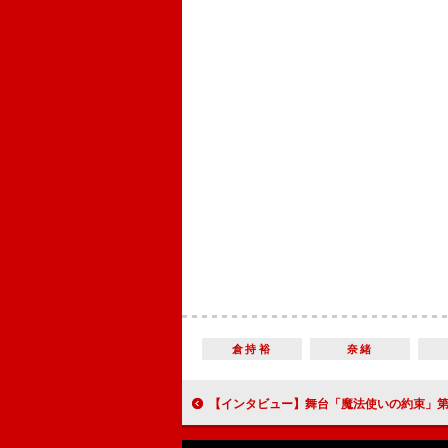
倉持裕
奈緒
【インタビュー】舞台「魔法使いの約束」第１章 山田ジェームス武＆橋本汰斗＆新正俊 魔法使いと賢者の関係が魅力の人