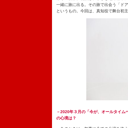
一緒に旅に出る。その旅で出会う「ド
というもの。今回は、真知役で舞台初
－2020年３月の「今が、オールタイ
の心境は？