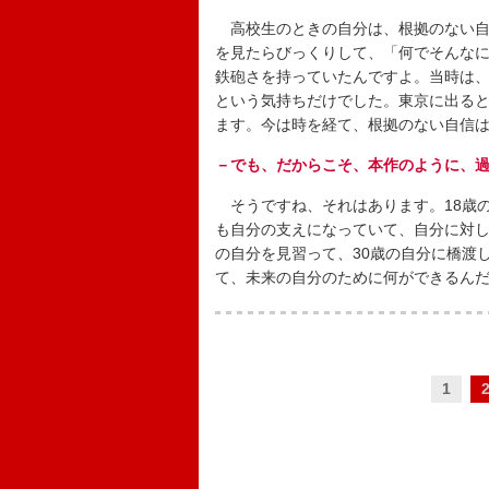
高校生のときの自分は、根拠のない自
を見たらびっくりして、「何でそんな
鉄砲さを持っていたんですよ。当時は
という気持ちだけでした。東京に出る
ます。今は時を経て、根拠のない自信
－でも、だからこそ、本作のように、
そうですね、それはあります。18歳
も自分の支えになっていて、自分に対し
の自分を見習って、30歳の自分に橋渡
て、未来の自分のために何ができるん
1