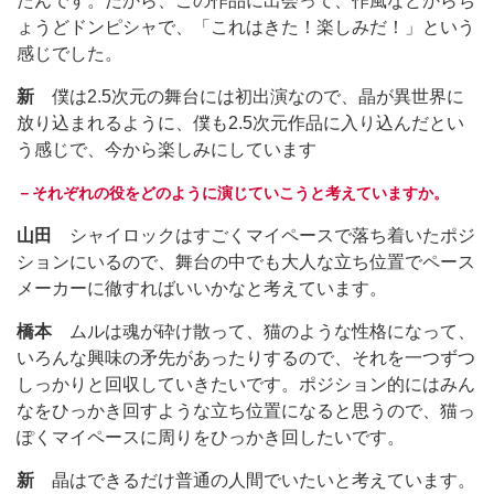
たんです。だから、この作品に出会って、作風などからち
ょうどドンピシャで、「これはきた！楽しみだ！」という
感じでした。
新
僕は2.5次元の舞台には初出演なので、晶が異世界に
放り込まれるように、僕も2.5次元作品に入り込んだとい
う感じで、今から楽しみにしています
－それぞれの役をどのように演じていこうと考えていますか。
山田
シャイロックはすごくマイペースで落ち着いたポジ
ションにいるので、舞台の中でも大人な立ち位置でペース
メーカーに徹すればいいかなと考えています。
橋本
ムルは魂が砕け散って、猫のような性格になって、
いろんな興味の矛先があったりするので、それを一つずつ
しっかりと回収していきたいです。ポジション的にはみん
なをひっかき回すような立ち位置になると思うので、猫っ
ぽくマイペースに周りをひっかき回したいです。
新
晶はできるだけ普通の人間でいたいと考えています。