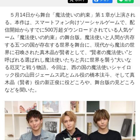
５月14日から舞台「魔法使いの約束」第１章が上演され
る。本作は、スマートフォン向けソーシャルゲームで、配
信開始からすでに500万超ダウンロードされている人気ゲ
ーム『魔法使いの約束』の舞台版。魔法使いと人間が共存
する五つの国が存在する世界を舞台に、現代から魔法の世
界に召喚された真木晶が賢者として、“賢者の魔法使い”と
呼ばれる選ばれし魔法使いたちと共に世界を襲う“大いな
る厄災”と戦う物語。今回は、西の国の魔法使いシャイロ
ック役の山田ジェームス武とムル役の橋本汰斗、そして真
木晶（賢者）役の新正俊に役どころや、舞台版の見どころ
などを聞いた。