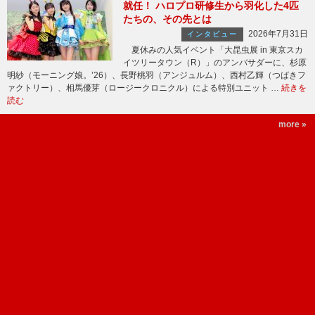
就任！ ハロプロ研修生から羽化した4匹
たちの、その先とは
2026年7月31日
インタビュー
夏休みの人気イベント「大昆虫展 in 東京スカ
イツリータウン（R）」のアンバサダーに、杉原
明紗（モーニング娘。’26）、長野桃羽（アンジュルム）、西村乙輝（つばきフ
ァクトリー）、相馬優芽（ロージークロニクル）による特別ユニット …
続きを
読む
more »