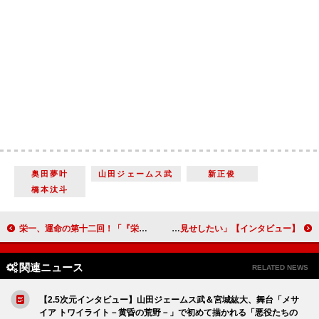
奥田夢叶
山田ジェームス武
新正俊
橋本汰斗
栄一、運命の第十二回！「『栄一と”命のやり取り“をするのはここだ！』と、撮影前から楽しみにしていました」満島真之介（尾高長七郎）【「青天を衝け」インタビュー】
【インタビュー】舞台「DOORS」奈緒 初舞台の地での初主演に「少しでもあのときよりも成長した姿を皆さんにお見せしたい」
関連ニュース
RELATED NEWS
【2.5次元インタビュー】山田ジェームス武＆宮城紘大、舞台「メサ
イア トワイライト－黄昏の荒野－」で初めて描かれる「悪役たちの