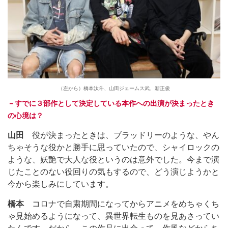
（左から）橋本汰斗、山田ジェームス武、新正俊
－すでに３部作として決定している本作への出演が決まったとき
の心境は？
山田
役が決まったときは、ブラッドリーのような、やん
ちゃそうな役かと勝手に思っていたので、シャイロックの
ような、妖艶で大人な役というのは意外でした。今まで演
じたことのない役回りの気もするので、どう演じようかと
今から楽しみにしています。
橋本
コロナで自粛期間になってからアニメをめちゃくち
ゃ見始めるようになって、異世界転生ものを見あさってい