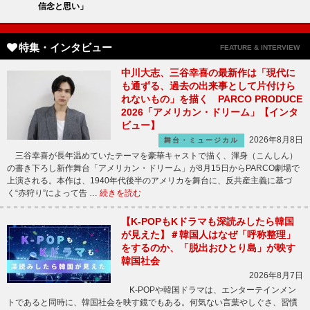
信念と思い」
特集・インタビュー
FEATURE & INTERVIEW
中川大志、三谷幸喜の最新作は「現代に
も通ずる、過去の出来事として片付けら
れないもの」を描く PARCO PRODUCE
2026「アメリカン・ドリーム」【インタ
ビュー】
2026年8月8日
舞台・ミュージカル
三谷幸喜が長年温めていたテーマを豪華キャストで描く、渾身（こんしん）
の書き下ろし新作舞台「アメリカン・ドリーム」が8月15日からPARCO劇場で
上演される。本作は、1940年代後半のアメリカを舞台に、反共産主義に基づ
く“赤狩り”によって告 …
続きを読む
【K-POPもKドラマも深読みしたら韓国
が見えた】＃韓国人はなぜ「呼称整理」
をするのか、「脱出おひとり島」が映す
韓国社会
2026年8月7日
K-POPや韓国ドラマは、エンターテインメン
トであると同時に、韓国社会を映す鏡でもある。何気ない言葉やしぐさ、習慣