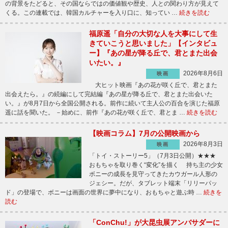
の背景をたどると、その国ならではの価値観や歴史、人との関わり方が見えて
くる。この連載では、韓国カルチャーを入り口に、知ってい …
続きを読む
福原遥「自分の大切な人を大事にして生
きていこうと思いました」【インタビュ
ー】『あの星が降る丘で、君とまた出会
いたい。』
2026年8月6日
映画
大ヒット映画『あの花が咲く丘で、君とまた
出会えたら。』の続編にして完結編『あの星が降る丘で、君とまた出会いた
い。』が8月7日から全国公開される。前作に続いて主人公の百合を演じた福原
遥に話を聞いた。 －始めに、前作『あの花が咲く丘で、君とま …
続きを読む
【映画コラム】7月の公開映画から
2026年8月3日
映画
「トイ・ストーリー5」（7月3日公開）★★★
おもちゃを取り巻く“変化”を描く 持ち主の少女
ボニーの成長を見守ってきたカウガール人形の
ジェシー。だが、タブレット端末「リリーパッ
ド」の登場で、ボニーは画面の世界に夢中になり、おもちゃと遊ぶ時 …
続きを
読む
「ConChu!」が大昆虫展アンバサダーに