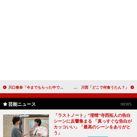
川口春奈「今までもらった中で一番うれしい」 誕生日サプライズに「テンションが上がってる」
和牛・水田、太った理由は「ストレスかな？」 川西「どこで何食うたん？」
芸能ニュース
NEWS
「ラストノート」“澄晴”寺西拓人の告白
シーンに反響集まる 「真っすぐな告白が
カッコいい」「最高のシーンをありがと
う」