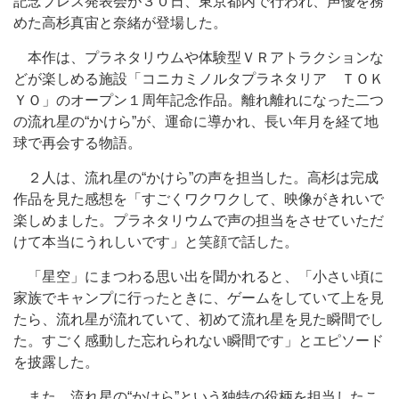
記念プレス発表会が３０日、東京都内で行われ、声優を務
めた高杉真宙と奈緒が登場した。
本作は、プラネタリウムや体験型ＶＲアトラクションな
どが楽しめる施設「コニカミノルタプラネタリア ＴＯＫ
ＹＯ」のオープン１周年記念作品。離れ離れになった二つ
の流れ星の“かけら”が、運命に導かれ、長い年月を経て地
球で再会する物語。
２人は、流れ星の“かけら”の声を担当した。高杉は完成
作品を見た感想を「すごくワクワクして、映像がきれいで
楽しめました。プラネタリウムで声の担当をさせていただ
けて本当にうれしいです」と笑顔で話した。
「星空」にまつわる思い出を聞かれると、「小さい頃に
家族でキャンプに行ったときに、ゲームをしていて上を見
たら、流れ星が流れていて、初めて流れ星を見た瞬間でし
た。すごく感動した忘れられない瞬間です」とエピソード
を披露した。
また、流れ星の“かけら”という独特の役柄を担当したこ