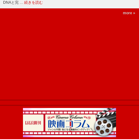
DNAと完 …
続きを読む
more »