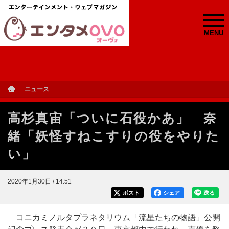
MENU
ニュース
高杉真宙「ついに石役かあ」 奈
緒「妖怪すねこすりの役をやりた
い」
2020年1月30日 / 14:51
ポスト
シェア
送る
コニカミノルタプラネタリウム「流星たちの物語」公開