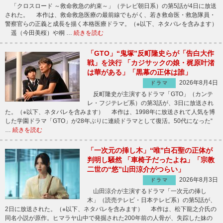
「クロスロード ～救命救急の約束～」（テレビ朝日系）の第5話が4日に放送
された。 本作は、救命救急医療の最前線でもがく、若き救命医・救急隊員・
警察官らの正義と成長を描く本格医療ドラマ。（※以下、ネタバレを含みます）
遥（今田美桜）や桐 …
続きを読む
「GTO」“鬼塚”反町隆史らが「告白大作
戦」を決行 「カジサックの娘・梶原叶渚
は華がある」「黒幕の正体は誰」
2026年8月4日
ドラマ
反町隆史が主演するドラマ「GTO」（カンテ
レ・フジテレビ系）の第3話が、3日に放送され
た。（※以下、ネタバレを含みます） 本作は、1998年に放送されて人気を博
した学園ドラマ「GTO」が28年ぶりに連続ドラマとして復活。50代になった“
…
続きを読む
「一次元の挿し木」“唯”白石聖の正体が
判明し騒然 「車椅子だったよね」「宗教
二世の“悠”山田涼介がつらい」
2026年8月3日
ドラマ
山田涼介が主演するドラマ「一次元の挿し
木」（読売テレビ・日本テレビ系）の第5話が、
2日に放送された。（※以下、ネタバレを含みます） 本作は、松下龍之介氏の
同名小説が原作。ヒマラヤ山中で発掘された200年前の人骨が、失踪した妹の