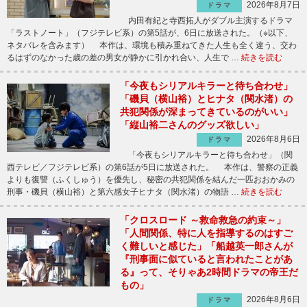
2026年8月7日
ドラマ
内田有紀と寺西拓人がダブル主演するドラマ
「ラストノート」（フジテレビ系）の第5話が、6日に放送された。（※以下、
ネタバレを含みます） 本作は、環境も積み重ねてきた人生も全く違う、交わ
るはずのなかった歳の差の男女が静かに引かれ合い、人生で …
続きを読む
「今夜もシリアルキラーと待ち合わせ」
「磯貝（横山裕）とヒナタ（関水渚）の
共犯関係が深まってきているのがいい」
「縦山裕二さんのグッズ欲しい」
2026年8月6日
ドラマ
「今夜もシリアルキラーと待ち合わせ」（関
西テレビ／フジテレビ系）の第6話が5日に放送された。 本作は、警察の正義
よりも復讐（ふくしゅう）を優先し、秘密の共犯関係を結んだ一匹おおかみの
刑事・磯貝（横山裕）と第六感女子ヒナタ（関水渚）の物語 …
続きを読む
「クロスロード ～救命救急の約束～」
「人間関係、特に人を指導するのはすご
く難しいと感じた」「船越英一郎さんが
『刑事面に似ていると言われたことがあ
る』って、そりゃあ2時間ドラマの帝王だ
もの」
2026年8月6日
ドラマ