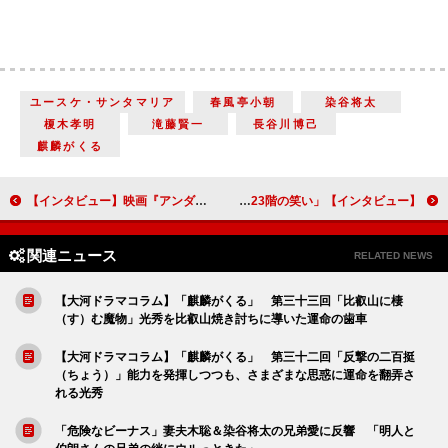
ユースケ・サンタマリア
春風亭小朝
染谷将太
榎木孝明
滝藤賢一
長谷川博己
麒麟がくる
【インタビュー】映画『アンダードッグ』森山未來、勝地涼「この映画が、皆さんの背中を押せるようなものになればいいと思います」
【インタビュー】「23階の笑い」小手伸也 三谷幸喜演出の舞台で「全力で恩返しをするときがきた」
関連ニュース
RELATED NEWS
【大河ドラマコラム】「麒麟がくる」 第三十三回「比叡山に棲
（す）む魔物」光秀を比叡山焼き討ちに導いた運命の歯車
【大河ドラマコラム】「麒麟がくる」 第三十二回「反撃の二百挺
（ちょう）」能力を発揮しつつも、さまざまな思惑に運命を翻弄さ
れる光秀
「危険なビーナス」妻夫木聡＆染谷将太の兄弟愛に反響 「明人と