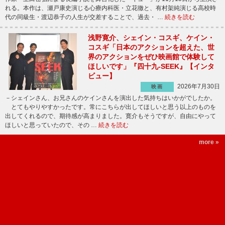
れる。本作は、瀬戸康史演じる心療内科医・立花徹と、有村架純演じる高校時
代の同級生・渡辺恭子の人生が交差することで、過去・ …
続きを読む
浅野寛介、シェイン・コスギ、ケイン・
コスギ「日本のアクションを超えた、世
界のアクションをぜひ映画館で体験して
ほしいです」『四十九-SEEK』【インタ
ビュー】
2026年7月30日
映画
－シェインさん、お兄さんのケインさんを演出した気持ちはいかがでしたか。
とてもやりやすかったです。常にこちらが出してほしいと思う以上のものを
出してくれるので、期待感が高まりました。寛介もそうですが、自由にやって
ほしいと思っていたので、その …
続きを読む
more »