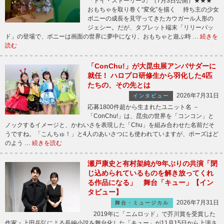
「トイ・ストーリー5」（7月3日公開）★★★
おもちゃを取り巻く“変化”を描く 持ち主の少女
ボニーの成長を見守ってきたカウガール人形の
ジェシー。だが、タブレット端末「リリーパッ
ド」の登場で、ボニーは画面の世界に夢中になり、おもちゃと遊ぶ時 …
続きを
読む
「ConChu!」が大昆虫展アンバサダーに
就任！ ハロプロ研修生から羽化した4匹
たちの、その先とは
2026年7月31日
インタビュー
応募1800件超から生まれたユニット名 －
「ConChu!」は、昆虫の世界を「コンコン」と
ノックするイメージと、かわいさを表現した「Chu」を組み合わせた名前だそ
うですね。「こんちゅ！」と4人のあいさつにも使われていますが、ポーズはど
のよう …
続きを読む
瀬戸康史と有村架純が9年ぶりの共演「閉
じ込められているものを解き放ってくれ
る作品になる」 舞台「キュー」【イン
タビュー】
2026年7月31日
舞台・ミュージカル
2019年に「ニムロッド」で芥川賞を受賞した
作家・上田岳弘による長編小説を舞台化した「キュー」が11月15日から上演さ