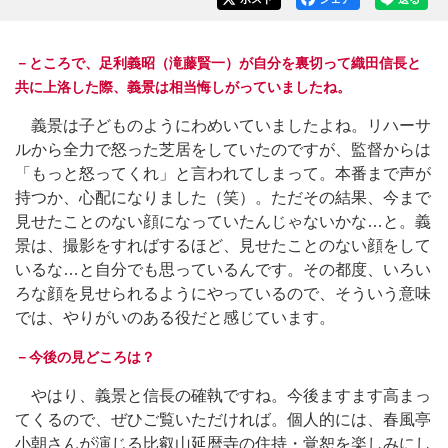
－ところで、足利義昭（滝藤賢一）が自分を裏切って織田信長と
共に上洛した際、義景は相当悔しがっていましたね。
義景は子どものようにわめいていましたよね。リハーサ
ルから全力で怒った芝居をしていたのですが、監督からは
「もっと怒ってくれ」と言われてしまって。本番まで声が
持つか、心配になりました（笑）。ただその結果、今まで
見せたことのない顔になっていたんじゃないかな…と。義
景は、撮影をすればするほど、見せたことのない顔をして
いるな…と自分でも思っているんです。その都度、いろい
ろな顔を見せられるようにやっているので、そういう意味
では、やりがいのある役だと感じています。
－今後の見どころは？
やはり、義景と信長の確執ですね。今後ますます高まっ
てくるので、ぜひご覧いただければ。個人的には、春風亭
小朝さんが演じる比叡山延暦寺の住持・覚恕を楽しみにし