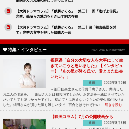
伯朗さんの兄弟の絆にウルっときた」
【大河ドラマコラム】「麒麟がくる」 第三十一回「逃げよ信長」
光秀、義昭らの魅力を引き出す駒の存在
【大河ドラマコラム】「麒麟がくる」 第三十回「朝倉義景を討
て」光秀の背中を押した帰蝶の一言
特集・インタビュー
FEATURE & INTERVIEW
福原遥「自分の大切な人を大事にして生
きていこうと思いました」【インタビュ
ー】『あの星が降る丘で、君とまた出会
いたい。』
2026年8月6日
映画
－細田佳央太さんと倍賞千恵子さん。共演した
お二人の印象を。 細田さんとは初共演でしたが、お芝居を一緒にさせていた
だいてとても楽しかったですし、初めてとは思えないぐらいの安心感がありま
した。細田さんが演じた涼も難しい役で、百合とはそれぞれの …
続きを読む
【映画コラム】7月の公開映画から
2026年8月3日
映画