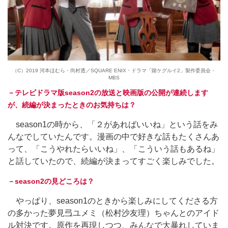
（C）2019 河本ほむら・尚村透／SQUARE ENIX・ドラマ「賭ケグルイ2」製作委員会・
MBS
－テレビドラマ版season2の放送と映画版の公開が連続します
が、続編が決まったときのお気持ちは？
season1の時から、「２があればいいね」という話をみ
んなでしていたんです。漫画の中で好きな話もたくさんあ
って、「こうやれたらいいね」、「こういう話もあるね」
と話していたので、続編が決まってすごく楽しみでした。
－season2の見どころは？
やっぱり、season1のときから楽しみにしてくださる方
の多かった夢見弖ユメミ（松村沙友理）ちゃんとのアイド
ル対決です。原作を再現しつつ、みんなで大暴れしていま