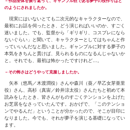
－作品全体を振り返って、ギャンブル狂である夢子の役作りはど
のようにされましたか。
現実にはいないとても二次元的なキャラクターなので、
最初にお話を伺ったとき、どう演じればいいのか、すごく
迷いました。でも、監督から「ギリギリ、コスプレになら
ないぐらい」と聞いて、キャラクターとしてはちゃんと作
っていいんだなと思いました。ギャンブルに対する夢子の
本気をきちんと貫けば、見られるものになるんじゃないか
と。それでも、最初は怖かったですけれど…。
－その怖さはどうやって克服しましたか。
矢本（悠馬／木渡潤役）さんや森川（葵／早乙女芽亜里
役）さん、高杉（真宙／鈴井涼太役）さんたちと初めて本
読みをしたとき、皆さんがものすごくテンションを上げた
お芝居をなさっていたんです。おかげで、「このテンショ
ンでやるんだ」ということが分かったので、そこが目印に
なりました。今でも、それが夢子を演じる基礎になってい
ます。