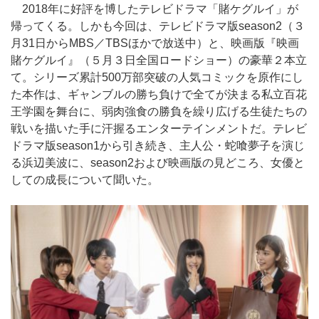
2018年に好評を博したテレビドラマ「賭ケグルイ」が
帰ってくる。しかも今回は、テレビドラマ版season2（３
月31日からMBS／TBSほかで放送中）と、映画版『映画
賭ケグルイ』（５月３日全国ロードショー）の豪華２本立
て。シリーズ累計500万部突破の人気コミックを原作にし
た本作は、ギャンブルの勝ち負けで全てが決まる私立百花
王学園を舞台に、弱肉強食の勝負を繰り広げる生徒たちの
戦いを描いた手に汗握るエンターテインメントだ。テレビ
ドラマ版season1から引き続き、主人公・蛇喰夢子を演じ
る浜辺美波に、season2および映画版の見どころ、女優と
しての成長について聞いた。