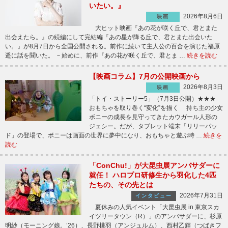
いたい。』
2026年8月6日
映画
大ヒット映画『あの花が咲く丘で、君とまた
出会えたら。』の続編にして完結編『あの星が降る丘で、君とまた出会いた
い。』が8月7日から全国公開される。前作に続いて主人公の百合を演じた福原
遥に話を聞いた。 －始めに、前作『あの花が咲く丘で、君とま …
続きを読む
【映画コラム】7月の公開映画から
2026年8月3日
映画
「トイ・ストーリー5」（7月3日公開）★★★
おもちゃを取り巻く“変化”を描く 持ち主の少女
ボニーの成長を見守ってきたカウガール人形の
ジェシー。だが、タブレット端末「リリーパッ
ド」の登場で、ボニーは画面の世界に夢中になり、おもちゃと遊ぶ時 …
続きを
読む
「ConChu!」が大昆虫展アンバサダーに
就任！ ハロプロ研修生から羽化した4匹
たちの、その先とは
2026年7月31日
インタビュー
夏休みの人気イベント「大昆虫展 in 東京スカ
イツリータウン（R）」のアンバサダーに、杉原
明紗（モーニング娘。’26）、長野桃羽（アンジュルム）、西村乙輝（つばきフ