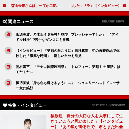
「森山未來さんは、一度か二度の稽古で話を覚えてしまいました」古今亭菊之丞（落語指導）【「いだてん～東京オリムピック噺（ばなし）～」インタビュー】
【インタビュー】『ラ』桜田通「今回は、監督の狙いの全てに乗っかろうと思いました」
関連ニュース
RELATED NEWS
浜辺美波、乃木坂４６松村と並び「プレッシャーでした」 “アイ
ドル対決”で苦手なダンスにも挑戦
【インタビュー】『笑顔の向こうに』高杉真宙、初の医療作品で体
験した「濃厚な時間」 新しい自分も発見
高杉真宙、「モナコ国際映画祭」 トロフィーに笑顔！ 土産話には
モヤモヤ…
浜辺美波「身も心も輝けるように…」 ジュエリーベストドレッサ
ー賞に笑顔
特集・インタビュー
FEATURE & INTERVIEW
福原遥「自分の大切な人を大事にして生
きていこうと思いました」【インタビュ
ー】『あの星が降る丘で、君とまた出会