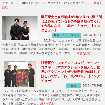
ァクトリー）、相馬優芽（ロージークロニクル）による特別ユニット …
続きを
読む
瀬戸康史と有村架純が9年ぶりの共演「閉
じ込められているものを解き放ってくれ
る作品になる」 舞台「キュー」【イン
タビュー】
2026年7月31日
舞台・ミュージカル
2019年に「ニムロッド」で芥川賞を受賞した
作家・上田岳弘による長編小説を舞台化した「キュー」が11月15日から上演さ
れる。本作は、瀬戸康史演じる心療内科医・立花徹と、有村架純演じる高校時
代の同級生・渡辺恭子の人生が交差することで、過去・ …
続きを読む
浅野寛介、シェイン・コスギ、ケイン・
コスギ「日本のアクションを超えた、世
界のアクションをぜひ映画館で体験して
ほしいです」『四十九-SEEK』【インタ
ビュー】
2026年7月30日
映画
ハリウッドに忍者ブームを巻き起こしたショー・コスギの息子で、ケイン・
コスギを兄に持つシェイン・コスギが長編初監督を務め、滅びたとされる忍者
をテーマに描いたアクション映画『四十九-SEEK』が、7月31日から公開され
る。本作で主演・プロデュ …
続きを読む