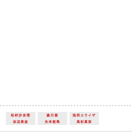
松村沙友理
森川葵
池田エライザ
浜辺美波
矢本悠馬
高杉真宙