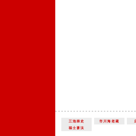
三池崇史
市川海老蔵
福士蒼汰