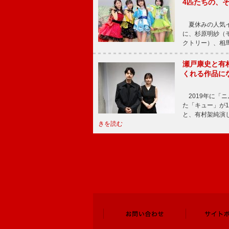
4匹たちの、
夏休みの人気イ
に、杉原明紗（
クトリー）、相
瀬戸康史と有
くれる作品に
2019年に「
た「キュー」が
と、有村架純演
きを読む