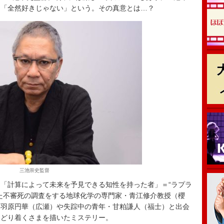
は「全然好きじゃない」という。その真意とは…？
三池崇史監督
「計算によって未来を予見できる知性を持った者」＝“ラプラ
た不審死の調査をする地球化学の専門家・青江修介教授（櫻
・羽原円華（広瀬）や失踪中の青年・甘粕謙人（福士）と出会
たどり着くさまを描いたミステリー。