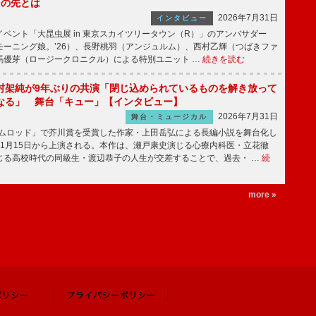
その先とは
2026年7月31日
インタビュー
ベント「大昆虫展 in 東京スカイツリータウン（R）」のアンバサダー
モーニング娘。’26）、長野桃羽（アンジュルム）、西村乙輝（つばきファ
馬優芽（ロージークロニクル）による特別ユニット …
続きを読む
村架純が9年ぶりの共演「閉じ込められているものを解き放って
なる」 舞台「キュー」【インタビュー】
2026年7月31日
舞台・ミュージカル
ニムロッド」で芥川賞を受賞した作家・上田岳弘による長編小説を舞台化し
11月15日から上演される。本作は、瀬戸康史演じる心療内科医・立花徹
じる高校時代の同級生・渡辺恭子の人生が交差することで、過去・ …
続
more »