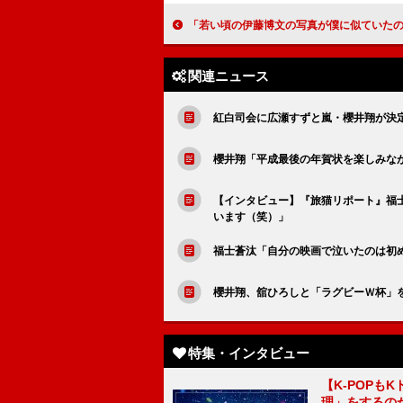
「若い頃の伊藤博文の写真が僕に似ていたので、自信が付きました」浜野謙太（伊藤博文）【「西郷どん
関連ニュース
紅白司会に広瀬すずと嵐・櫻井翔が決
櫻井翔「平成最後の年賀状を楽しみな
【インタビュー】『旅猫リポート』福
います（笑）」
福士蒼汰「自分の映画で泣いたのは初
櫻井翔、舘ひろしと「ラグビーＷ杯」
特集・インタビュー
【K-POP
理」をするの