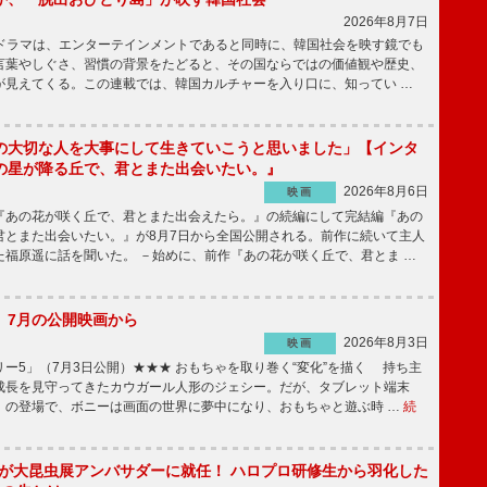
2026年8月7日
国ドラマは、エンターテインメントであると同時に、韓国社会を映す鏡でも
言葉やしぐさ、習慣の背景をたどると、その国ならではの価値観や歴史、
が見えてくる。この連載では、韓国カルチャーを入り口に、知ってい …
の大切な人を大事にして生きていこうと思いました」【インタ
の星が降る丘で、君とまた出会いたい。』
2026年8月6日
映画
あの花が咲く丘で、君とまた出会えたら。』の続編にして完結編『あの
君とまた出会いたい。』が8月7日から全国公開される。前作に続いて主人
た福原遥に話を聞いた。 －始めに、前作『あの花が咲く丘で、君とま …
】7月の公開映画から
2026年8月3日
映画
ー5」（7月3日公開）★★★ おもちゃを取り巻く“変化”を描く 持ち主
成長を見守ってきたカウガール人形のジェシー。だが、タブレット端末
」の登場で、ボニーは画面の世界に夢中になり、おもちゃと遊ぶ時 …
続
!」が大昆虫展アンバサダーに就任！ ハロプロ研修生から羽化した