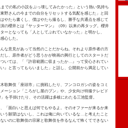
れまでの私の小説をぶっ壊してみたかった」という熱い気持ち
「東野さんの今までの自分をリセットする気配を感じた」と回
んはやたら書くし、僕はやたら撮るし、勝手な共通点を感じて
演の櫻井とは『ヤッターマン』（09）以来の再タッグ。櫻井
スターとなっても「人としてぶれていなかった」と明かし、
と感心した。
んな意見があって当然のことだからね。それより原作者の方
客だし、原作者がどう思うかが映画の興行としてのスタートだ
については、「『許容範囲に収まったか…』って安心されてい
白い』と言ってもらいました」と話し、公開前から満足してい
木歌舞伎「座頭市」に挑戦したり、フンコロガシの姿をコミ
ニメーション「ころがし屋のプン」や、少女向け特撮テレビド
ズ!」を手掛けたり、その活躍は多岐にわたる三池監督。
、「面白いと思えば何でもやるよ。そのオファーが来るか来
かいう願望はないし、これは俺に向いているな…と考えたこと
もないのに歌舞伎の宗家と歌舞伎を作るなんて怖くてできない