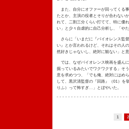
また、自分にオファーが回ってくる事
たとか、主演の役者とそりが合わない
れて、二割三分くらい打てて、特に優
い」と少々自虐的に自己分析し、「や
さらに「いまだに『バイオレンス監督
い』とか言われるけど、それはその人
然好きじゃないし、絶対に観ない」と
では、なぜバイオレンス映画を盛んに
掘っているみたいでワクワクする」そ
意を求めつつ、「でも俺、絶対にはめ
して、黒沢清監督の『回路』（01）を
りふ）って怖すぎ…」とぼやいた。
1