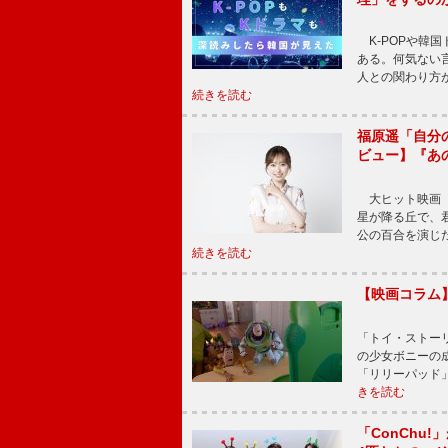
K-POPや韓
ある。何気ない
人との関わり方
続きを読む
福原遥「自分
ビュー】『あ
大ヒット映画『
星が降る丘で、
公の百合を演じ
続きを読む
【映画コラム
「トイ・ストーリ
の少女ボニーの
「リリーパッド
きを読む
「ConChu