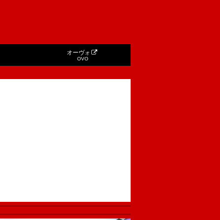
オーヴォ
OVO