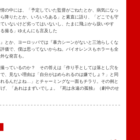
情の中には、「予定していた監督がごねたとか、病気になっ
から降りたとか、いろいろある」と素直に語り、「どこでも守
れていないけど劣ってはいないし、たまに飛ぶから扱いやす
たる撮る」ゆえんにも言及した
』とか、ヨーロッパでは『暴力シーンがないと三池らしくな
の評価で、僕は思ってないからね。バイオレンスもホラーも全
意外な発言も。
撮っているのか？ その答えは「作り手としては落とし穴を
うで、見ない理由は「自分がはめられるのは嫌でしょ？」と同
られるんだよね…」とチャーミングな一面もチラリ。その例と
挙げ、「あれはまずいでしょ。『死は永遠の孤独』（劇中のせ
2