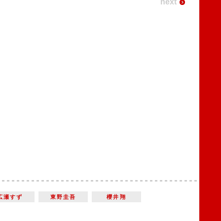
next
広瀬すず
東野圭吾
櫻井翔