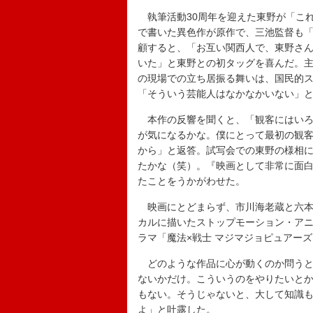
執筆活動30周年を迎えた東野が「こ
で書いた異色作が原作で、三池監督も
顧すると、「お互い関西人で、東野さ
いた」と東野との初タッグを喜んだ。主
の現場での立ち居振る舞いは、国民的
「そういう芸能人はなかなかいない」
本作の反響を聞くと、「観客にはいろ
が気になるかな。僕にとって最初の観
から」と返答。試写会での東野の様相
たかな（笑）。『映画として非常に面
たことをうかがわせた。
映画にとどまらず、市川海老蔵と六本
カルに描いたストップモーション・ア
ラマ「魔法×戦士 マジマジョピュアー
どのような作品に心が動くのか問うと
ないかだけ。こういうのをやりたいと
もない。そうじゃないと、大して知識
よ」と吐露した。