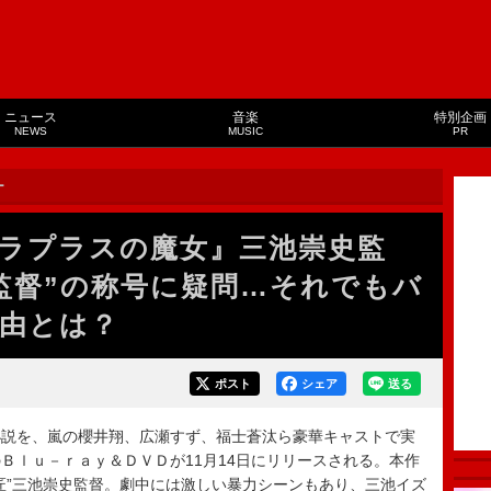
ニュース
音楽
特別企画
NEWS
MUSIC
PR
ー
ラプラスの魔女』三池崇史監
監督”の称号に疑問…それでもバ
由とは？
ポスト
シェア
送る
説を、嵐の櫻井翔、広瀬すず、福士蒼汰ら豪華キャストで実
Ｂｌｕ－ｒａｙ＆ＤＶＤが11月14日にリリースされる。本作
匠”三池崇史監督。劇中には激しい暴力シーンもあり、三池イズ