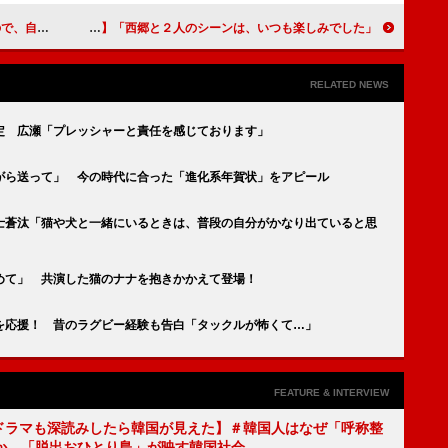
」インタビュー】
「西郷と２人のシーンは、いつも楽しみでした」瑛太（大久保利通）【「西郷どん」インタビュー】
RELATED NEWS
定 広瀬「プレッシャーと責任を感じております」
がら送って」 今の時代に合った「進化系年賀状」をアピール
士蒼汰「猫や犬と一緒にいるときは、普段の自分がかなり出ていると思
めて」 共演した猫のナナを抱きかかえて登場！
を応援！ 昔のラグビー経験も告白「タックルが怖くて…」
FEATURE & INTERVIEW
もKドラマも深読みしたら韓国が見えた】＃韓国人はなぜ「呼称整
か、「脱出おひとり島」が映す韓国社会