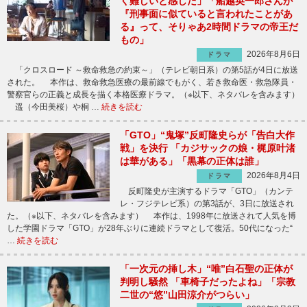
く難しいと感じた」「船越英一郎さんが
『刑事面に似ていると言われたことがあ
る』って、そりゃあ2時間ドラマの帝王だ
もの」
2026年8月6日
ドラマ
「クロスロード ～救命救急の約束～」（テレビ朝日系）の第5話が4日に放送
された。 本作は、救命救急医療の最前線でもがく、若き救命医・救急隊員・
警察官らの正義と成長を描く本格医療ドラマ。（※以下、ネタバレを含みます）
遥（今田美桜）や桐 …
続きを読む
「GTO」“鬼塚”反町隆史らが「告白大作
戦」を決行 「カジサックの娘・梶原叶渚
は華がある」「黒幕の正体は誰」
2026年8月4日
ドラマ
反町隆史が主演するドラマ「GTO」（カンテ
レ・フジテレビ系）の第3話が、3日に放送され
た。（※以下、ネタバレを含みます） 本作は、1998年に放送されて人気を博
した学園ドラマ「GTO」が28年ぶりに連続ドラマとして復活。50代になった“
…
続きを読む
「一次元の挿し木」“唯”白石聖の正体が
判明し騒然 「車椅子だったよね」「宗教
二世の“悠”山田涼介がつらい」