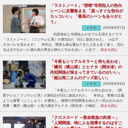
「ラストノート」“澄晴”寺西拓人の告白
シーンに反響集まる 「真っすぐな告白が
カッコいい」「最高のシーンをありがと
う」
2026年8月7日
ドラマ
内田有紀と寺西拓人がダブル主演するドラマ
「ラストノート」（フジテレビ系）の第5話が、6日に放送された。（※以下、
ネタバレを含みます） 本作は、環境も積み重ねてきた人生も全く違う、交わ
るはずのなかった歳の差の男女が静かに引かれ合い、人生で …
続きを読む
「今夜もシリアルキラーと待ち合わせ」
「磯貝（横山裕）とヒナタ（関水渚）の
共犯関係が深まってきているのがいい」
「縦山裕二さんのグッズ欲しい」
2026年8月6日
ドラマ
「今夜もシリアルキラーと待ち合わせ」（関
西テレビ／フジテレビ系）の第6話が5日に放送された。 本作は、警察の正義
よりも復讐（ふくしゅう）を優先し、秘密の共犯関係を結んだ一匹おおかみの
刑事・磯貝（横山裕）と第六感女子ヒナタ（関水渚）の物語 …
続きを読む
「クロスロード ～救命救急の約束～」
「人間関係、特に人を指導するのはすご