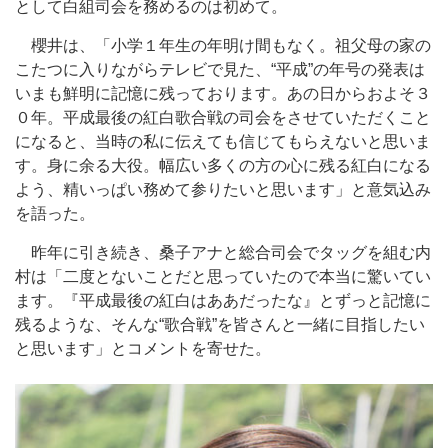
として白組司会を務めるのは初めて。
櫻井は、「小学１年生の年明け間もなく。祖父母の家の
こたつに入りながらテレビで見た、“平成”の年号の発表は
いまも鮮明に記憶に残っております。あの日からおよそ３
０年。平成最後の紅白歌合戦の司会をさせていただくこと
になると、当時の私に伝えても信じてもらえないと思いま
す。身に余る大役。幅広い多くの方の心に残る紅白になる
よう、精いっぱい務めて参りたいと思います」と意気込み
を語った。
昨年に引き続き、桑子アナと総合司会でタッグを組む内
村は「二度とないことだと思っていたので本当に驚いてい
ます。『平成最後の紅白はああだったな』とずっと記憶に
残るような、そんな“歌合戦”を皆さんと一緒に目指したい
と思います」とコメントを寄せた。