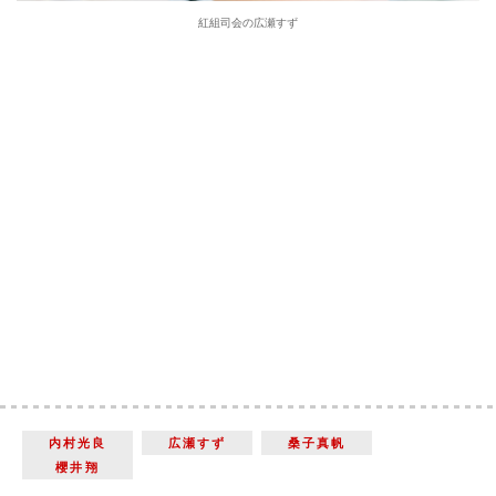
紅組司会の広瀬すず
内村光良
広瀬すず
桑子真帆
櫻井翔