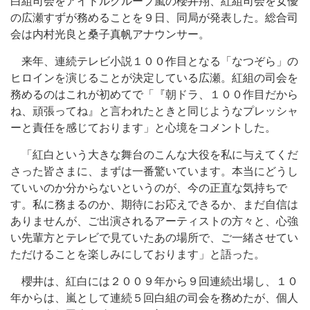
白組司会をアイドルグループ嵐の櫻井翔、紅組司会を女優
の広瀬すずが務めることを９日、同局が発表した。総合司
会は内村光良と桑子真帆アナウンサー。
来年、連続テレビ小説１００作目となる「なつぞら」の
ヒロインを演じることが決定している広瀬。紅組の司会を
務めるのはこれが初めてで「『朝ドラ、１００作目だから
ね、頑張ってね』と言われたときと同じようなプレッシャ
ーと責任を感じております」と心境をコメントした。
「紅白という大きな舞台のこんな大役を私に与えてくだ
さった皆さまに、まずは一番驚いています。本当にどうし
ていいのか分からないというのが、今の正直な気持ちで
す。私に務まるのか、期待にお応えできるか、まだ自信は
ありませんが、ご出演されるアーティストの方々と、心強
い先輩方とテレビで見ていたあの場所で、ご一緒させてい
ただけることを楽しみにしております」と語った。
櫻井は、紅白には２００９年から９回連続出場し、１０
年からは、嵐として連続５回白組の司会を務めたが、個人