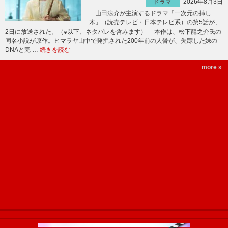
2026年8月3日
ドラマ
山田涼介が主演するドラマ「一次元の挿し
木」（読売テレビ・日本テレビ系）の第5話が、
2日に放送された。（※以下、ネタバレを含みます） 本作は、松下龍之介氏の
同名小説が原作。ヒマラヤ山中で発掘された200年前の人骨が、失踪した妹の
DNAと完 …
続きを読む
more »