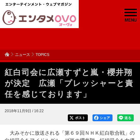
MENU
ニュース
TOPICS
紅白司会に広瀬すずと嵐・櫻井翔
が決定 広瀬「プレッシャーと責
任を感じております」
2018年11月9日 / 16:22
ポスト
シェア
送る
大みそかに放送される「第６９回ＮＨＫ紅白歌合戦」の