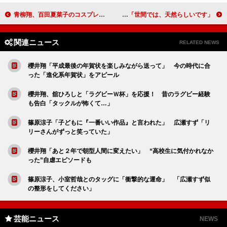
青柳翔、百田夏菜子のコスプレ姿を絶賛 「完成度が高くて素晴らしい」
平野紫耀“天然”を指摘されるも「記憶にない」 「世間では、天然らしいです」
関連ニュース
RELATED NEWS
櫻井翔「平成最後の年賀状を楽しみながら送って」 今の時代に合
った「進化系年賀状」をアピール
櫻井翔、舘ひろしと「ラグビーＷ杯」を応援！ 昔のラグビー経験
も告白「タックルが怖くて…」
篠原涼子「子どもに『一番いい作品』と言われた」 広瀬すず「リ
リーさんがずっと笑っていた」
櫻井翔「あと２年で朝型人間に変えたい」 “高校生に気付かれなか
った”自虐エピソードも
篠原涼子、小室哲哉とのタッグに「衝撃的な運命」 「広瀬すず似
の整形をしてください」
芸能ニュース
NEWS