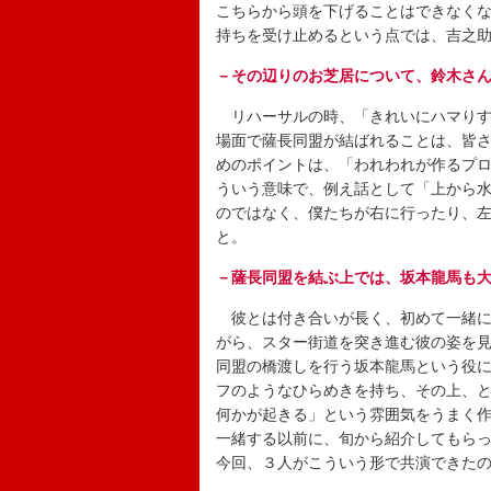
こちらから頭を下げることはできなく
持ちを受け止めるという点では、吉之
－その辺りのお芝居について、鈴木さ
リハーサルの時、「きれいにハマりす
場面で薩長同盟が結ばれることは、皆
めのポイントは、「われわれが作るプ
ういう意味で、例え話として「上から
のではなく、僕たちが右に行ったり、
と。
－薩長同盟を結ぶ上では、坂本龍馬も
彼とは付き合いが長く、初めて一緒に
がら、スター街道を突き進む彼の姿を
同盟の橋渡しを行う坂本龍馬という役
フのようなひらめきを持ち、その上、
何かが起きる」という雰囲気をうまく
一緒する以前に、旬から紹介してもら
今回、３人がこういう形で共演できた