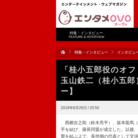
特集・インタビュー
FEATURE & INTERVIEW
特集・インタビュー
インタビュ
「桂小五郎役のオフ
玉山鉄二（桂小五郎
ー】
2018年8月26日 / 20:50
西郷吉之助（鈴木亮平）、坂本龍馬（
手を結び、薩長同盟が成立した。以後
盟を結ぶ上で、長州側の代表として交