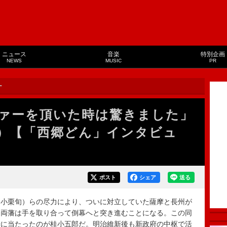
ニュース
音楽
特別企画
NEWS
MUSIC
PR
ー
ァーを頂いた時は驚きました」
）【「西郷どん」インタビュ
ポスト
シェア
送る
小栗旬）らの尽力により、ついに対立していた薩摩と長州が
、両藩は手を取り合って倒幕へと突き進むことになる。この同
渉に当たったのが桂小五郎だ。明治維新後も新政府の中枢で活