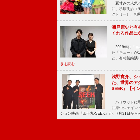
夏休みの人気イ
に、杉原明紗（
クトリー）、相
瀬戸康史と有
くれる作品に
2019年に「
た「キュー」が
と、有村架純演
きを読む
浅野寛介、シ
た、世界のア
SEEK』【イ
ハリウッドに忍
に持つシェイン
ション映画『四十九-SEEK』が、7月31日か