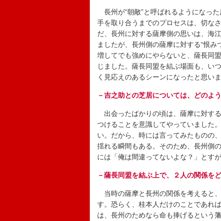
長州が“朝敵”と呼ばれるようになった
手を取り合うまでのプロセスは、切な
だ、長州に対する薩摩側の思いは、海
ましたが、長州側の薩摩に対する“恨み
増してでも強めにやらないと、薩長同
じました。薩長同盟を結ぶ場面も、い
く見応えのあるシーンになったと思い
－吉之助との芝居については、どのよ
出会ったばかりの頃は、薩摩に対する
つけることを意識してやっていました
い。だから、時には言ってみたものの
揺れる瞬間もある。そのため、長州側
には「俺は間違ってないよな？」とす
－薩長同盟を結ぶ上で、２人の関係を
当時の薩摩と長州の関係を考えると、
す。恐らく、桂本人だけのことであれ
は、長州のためなら命も捧げるという