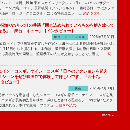
ベント「大昆虫展 in 東京スカイツリータウン（R）」のアンバサダー
モーニング娘。’26）、長野桃羽（アンジュルム）、西村乙輝（つばきファ
馬優芽（ロージークロニクル）による特別ユニット …
続きを読む
村架純が9年ぶりの共演「閉じ込められているものを解き放って
なる」 舞台「キュー」【インタビュー】
2026年7月31日
舞台・ミュージカル
ニムロッド」で芥川賞を受賞した作家・上田岳弘による長編小説を舞台化し
11月15日から上演される。本作は、瀬戸康史演じる心療内科医・立花徹
じる高校時代の同級生・渡辺恭子の人生が交差することで、過去・ …
続
ェイン・コスギ、ケイン・コスギ「日本のアクションを超え
クションをぜひ映画館で体験してほしいです」『四十九-
ンタビュー】
2026年7月30日
映画
者ブームを巻き起こしたショー・コスギの息子で、ケイン・コスギを兄
・コスギが長編初監督を務め、滅びたとされる忍者をテーマに描いたアク
ら公開される。本作で主演・プロデュ …
続きを読む
more »