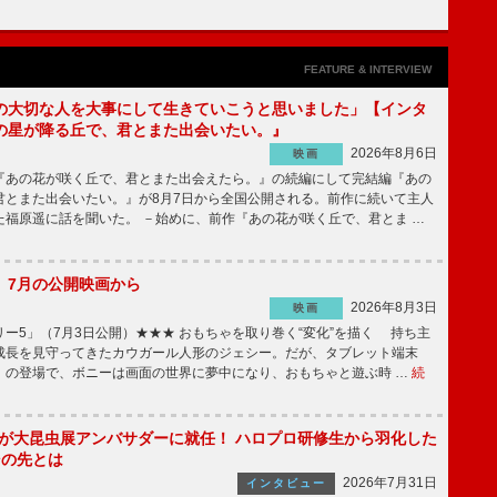
FEATURE & INTERVIEW
の大切な人を大事にして生きていこうと思いました」【インタ
の星が降る丘で、君とまた出会いたい。』
2026年8月6日
映画
あの花が咲く丘で、君とまた出会えたら。』の続編にして完結編『あの
君とまた出会いたい。』が8月7日から全国公開される。前作に続いて主人
た福原遥に話を聞いた。 －始めに、前作『あの花が咲く丘で、君とま …
】7月の公開映画から
2026年8月3日
映画
ー5」（7月3日公開）★★★ おもちゃを取り巻く“変化”を描く 持ち主
成長を見守ってきたカウガール人形のジェシー。だが、タブレット端末
」の登場で、ボニーは画面の世界に夢中になり、おもちゃと遊ぶ時 …
続
!」が大昆虫展アンバサダーに就任！ ハロプロ研修生から羽化した
その先とは
2026年7月31日
インタビュー