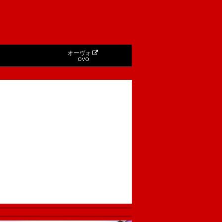
オーヴォ
OVO