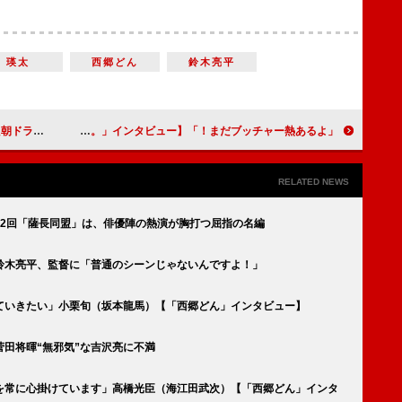
瑛太
西郷どん
鈴木亮平
」インタビュー】
「まだブッチャー熱あるよ！」後半に突入しても冷めやらない思い…矢本悠馬（ブッチャー／西園寺龍之介）【「半分、青い。」インタビュー】
RELATED NEWS
32回「薩長同盟」は、俳優陣の熱演が胸打つ屈指の名編
鈴木亮平、監督に「普通のシーンじゃないんですよ！」
ていきたい」小栗旬（坂本龍馬）【「西郷どん」インタビュー】
田将暉“無邪気”な吉沢亮に不満
を常に心掛けています」高橋光臣（海江田武次）【「西郷どん」インタ