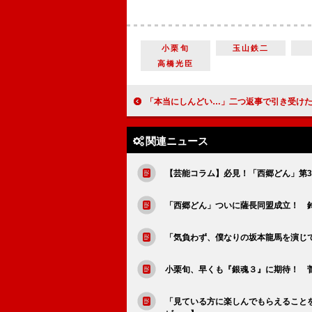
小栗旬
玉山鉄二
高橋光臣
「本当にしんどい…」二つ返事で引き受けた朝ドラの洗礼に震える日々 有田哲平（津曲雅彦）【「半分、青い。
関連ニュース
【芸能コラム】必見！「西郷どん」第
「西郷どん」ついに薩長同盟成立！ 
「気負わず、僕なりの坂本龍馬を演じ
小栗旬、早くも『銀魂３』に期待！ 菅
「見ている方に楽しんでもらえること