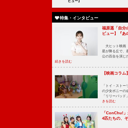
ビュー】
特集・インタビュー
福原遥「自分
ビュー】『あ
大ヒット映画『
星が降る丘で、
公の百合を演じ
続きを読む
【映画コラム
「トイ・ストーリ
の少女ボニーの
「リリーパッド
きを読む
「ConChu
4匹たちの、