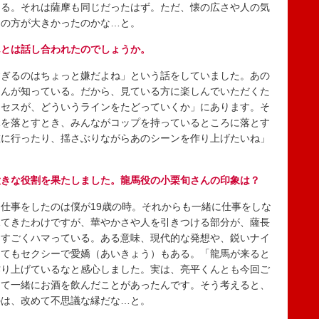
なる。それは薩摩も同じだったはず。ただ、懐の広さや人の気
助の方が大きかったのかな…と。
んとは話し合われたのでしょうか。
ぎるのはちょっと嫌だよね」という話をしていました。あの
さんが知っている。だから、見ている方に楽しんでいただくた
ロセスが、どういうラインをたどっていくか」にあります。そ
水を落とすとき、みんながコップを持っているところに落とす
左に行ったり、揺さぶりながらあのシーンを作り上げたいね」
大きな役割を果たしました。龍馬役の小栗旬さんの印象は？
仕事をしたのは僕が19歳の時。それからも一緒に仕事をしな
見てきたわけですが、華やかさや人を引きつける部分が、薩長
にすごくハマっている。ある意味、現代的な発想や、鋭いナイ
とてもセクシーで愛嬌（あいきょう）もある。「龍馬が来ると
作り上げているなと感心しました。実は、亮平くんとも今回ご
って一緒にお酒を飲んだことがあったんです。そう考えると、
のは、改めて不思議な縁だな…と。