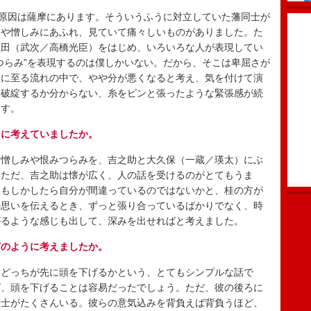
原因は薩摩にあります。そういうふうに対立していた藩同士が
さや憎しみにあふれ、見ていて痛々しいものがありました。た
江田（武次／高橋光臣）をはじめ、いろいろな人が表現してい
つらみ”を表現するのは僕しかいない。だから、そこは卑屈さが
盟に至る流れの中で、やや分が悪くなると考え、気を付けて演
つ破綻するか分からない、糸をピンと張ったような緊張感が続
ます。
うに考えていましたか。
憎しみや恨みつらみを、吉之助と大久保（一蔵／瑛太）にぶ
。ただ、吉之助は懐が広く、人の話を受けるのがとてもうま
、もしかしたら自分が間違っているのではないかと、桂の方が
の思いを伝えるとき、ずっと張り合っているばかりでなく、時
がるような感じも出して、深みを出せればと考えました。
どのように考えましたか。
どっちが先に頭を下げるかという、とてもシンプルな話で
ば、頭を下げることは容易だったでしょう。ただ、彼の後ろに
藩士がたくさんいる。彼らの意気込みを背負えば背負うほど、