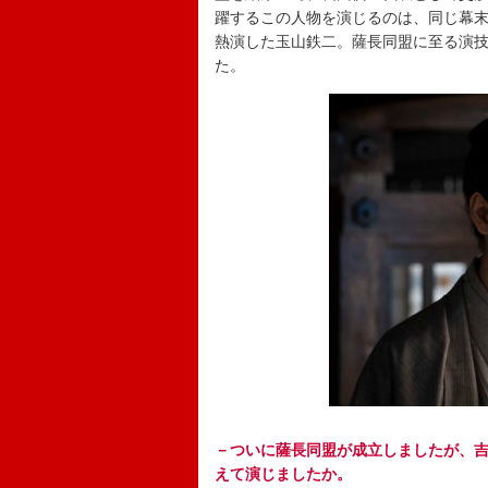
躍するこの人物を演じるのは、同じ幕末
熱演した玉山鉄二。薩長同盟に至る演
た。
－ついに薩長同盟が成立しましたが、
えて演じましたか。