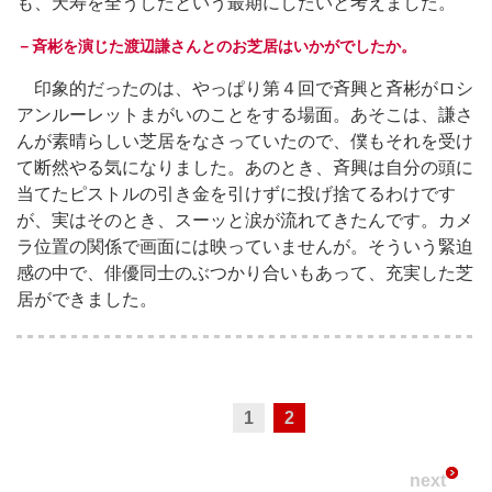
も、天寿を全うしたという最期にしたいと考えました。
－斉彬を演じた渡辺謙さんとのお芝居はいかがでしたか。
印象的だったのは、やっぱり第４回で斉興と斉彬がロシ
アンルーレットまがいのことをする場面。あそこは、謙さ
んが素晴らしい芝居をなさっていたので、僕もそれを受け
て断然やる気になりました。あのとき、斉興は自分の頭に
当てたピストルの引き金を引けずに投げ捨てるわけです
が、実はそのとき、スーッと涙が流れてきたんです。カメ
ラ位置の関係で画面には映っていませんが。そういう緊迫
感の中で、俳優同士のぶつかり合いもあって、充実した芝
居ができました。
1
2
next