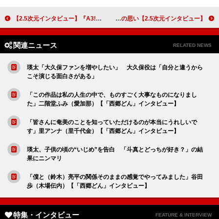
【2.5次元インタビュー】『A3!』陳内将＆本田礼生、大ヒットゲーム初の舞台化に「いい作品になる予感」
【2.5次元インタビュー】和田雅成、「僕たちがたどり着きたかった場所」を描いた舞台『刀剣乱舞』最新作への思い
関連ニュース
RELATED NEWS
瑛太「大久保ファンを増やしたい」 大久保役は「自分と違うから
こそ演じる面白さがある」
「この作品は私の人生の中で、ものすごく大事なものになりまし
た」二階堂ふみ（愛加那）【「西郷どん」インタビュー】
「皆さんに奄美のことを知っていただけるのが本当にうれしいで
す」里アンナ（里千代金）【「西郷どん」インタビュー】
瑛太、子供の頃の“いじめ”を告白 「斗真とどっちが好き？」の結
果にニンマリ
「僕と（鈴木）亮平の関係そのままの感覚でやってみました」谷田
歩（木場伝内）【「西郷どん」インタビュー】
特集・インタビュー
FEATURE & INTERVIEW