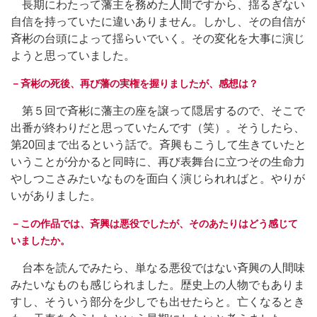
長期にわたって藩主を務めた人間ですから、揺るぎない
自信を持っていたに違いありません。しかし、その自信が
斉彬の台頭によって揺らいでいく。その変化を大事に演じ
ようと思っていました。
－斉彬の死後、再び藩の実権を握りましたが、感想は？
第５回で斉彬に藩主の座を譲って隠居するので、そこで
出番が終わりだと思っていたんです（笑）。そうしたら、
第20回まで出るという話で。斉興もこうして生きていたと
いうことが分かると同時に、再び表舞台に立つその生命力
やしつこさみたいなものを面白く演じられればと。やりが
いがありました。
－この作品では、斉興は悪役でしたが、そのあたりはどう感じて
いましたか。
台本を読んでみたら、単なる悪役ではない斉興の人間味
みたいなものも感じられました。歴史上の人物でもありま
すし、そういう部分を少しでも出せたらと。亡くなるとき