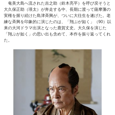
奄美大島へ流された吉之助（鈴木亮平）を呼び戻そうと
大久保正助（瑛太）が奔走する中、長期に渡って薩摩藩の
実権を握り続けた島津斉興が、ついに大往生を遂げた。老
練な斉興を印象的に演じたのは、「翔ぶが如く」（90）以
来の大河ドラマ出演となった鹿賀丈史。大久保を演じた
「翔ぶが如く」の思い出も含めて、本作を振り返ってくれ
た。