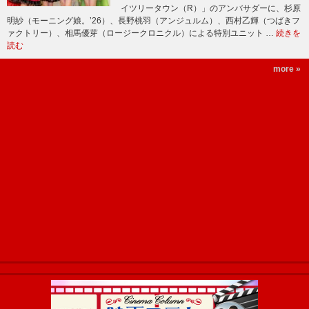
イツリータウン（R）」のアンバサダーに、杉原
明紗（モーニング娘。’26）、長野桃羽（アンジュルム）、西村乙輝（つばきフ
ァクトリー）、相馬優芽（ロージークロニクル）による特別ユニット …
続きを
読む
more »