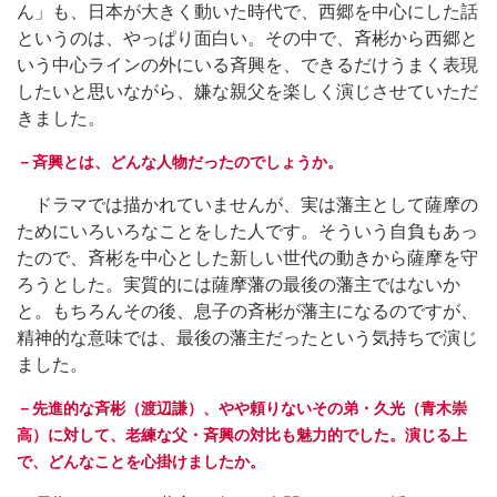
ん」も、日本が大きく動いた時代で、西郷を中心にした話
というのは、やっぱり面白い。その中で、斉彬から西郷と
いう中心ラインの外にいる斉興を、できるだけうまく表現
したいと思いながら、嫌な親父を楽しく演じさせていただ
きました。
－斉興とは、どんな人物だったのでしょうか。
ドラマでは描かれていませんが、実は藩主として薩摩の
ためにいろいろなことをした人です。そういう自負もあっ
たので、斉彬を中心とした新しい世代の動きから薩摩を守
ろうとした。実質的には薩摩藩の最後の藩主ではないか
と。もちろんその後、息子の斉彬が藩主になるのですが、
精神的な意味では、最後の藩主だったという気持ちで演じ
ました。
－先進的な斉彬（渡辺謙）、やや頼りないその弟・久光（青木崇
高）に対して、老練な父・斉興の対比も魅力的でした。演じる上
で、どんなことを心掛けましたか。