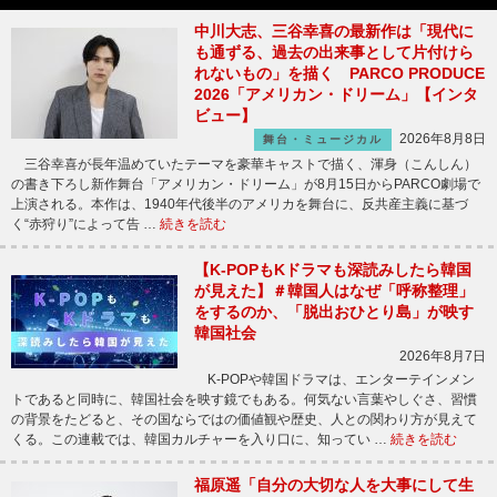
中川大志、三谷幸喜の最新作は「現代に
も通ずる、過去の出来事として片付けら
れないもの」を描く PARCO PRODUCE
2026「アメリカン・ドリーム」【インタ
ビュー】
2026年8月8日
舞台・ミュージカル
三谷幸喜が長年温めていたテーマを豪華キャストで描く、渾身（こんしん）
の書き下ろし新作舞台「アメリカン・ドリーム」が8月15日からPARCO劇場で
上演される。本作は、1940年代後半のアメリカを舞台に、反共産主義に基づ
く“赤狩り”によって告 …
続きを読む
【K-POPもKドラマも深読みしたら韓国
が見えた】＃韓国人はなぜ「呼称整理」
をするのか、「脱出おひとり島」が映す
韓国社会
2026年8月7日
K-POPや韓国ドラマは、エンターテインメン
トであると同時に、韓国社会を映す鏡でもある。何気ない言葉やしぐさ、習慣
の背景をたどると、その国ならではの価値観や歴史、人との関わり方が見えて
くる。この連載では、韓国カルチャーを入り口に、知ってい …
続きを読む
福原遥「自分の大切な人を大事にして生