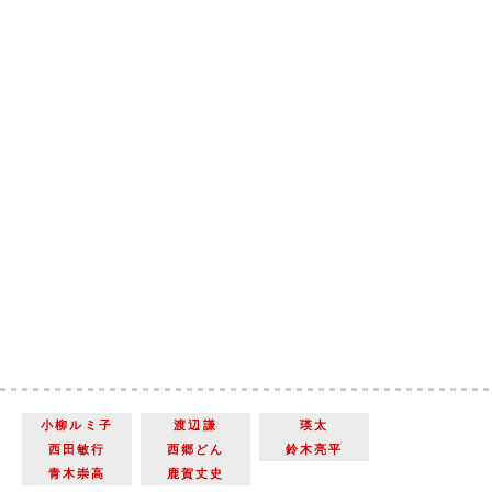
小柳ルミ子
渡辺謙
瑛太
西田敏行
西郷どん
鈴木亮平
青木崇高
鹿賀丈史