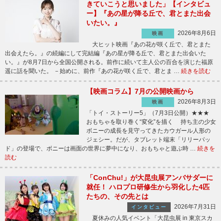
きていこうと思いました」【インタビュ
ー】『あの星が降る丘で、君とまた出会
いたい。』
2026年8月6日
映画
大ヒット映画『あの花が咲く丘で、君とまた
出会えたら。』の続編にして完結編『あの星が降る丘で、君とまた出会いた
い。』が8月7日から全国公開される。前作に続いて主人公の百合を演じた福原
遥に話を聞いた。 －始めに、前作『あの花が咲く丘で、君とま …
続きを読む
【映画コラム】7月の公開映画から
2026年8月3日
映画
「トイ・ストーリー5」（7月3日公開）★★★
おもちゃを取り巻く“変化”を描く 持ち主の少女
ボニーの成長を見守ってきたカウガール人形の
ジェシー。だが、タブレット端末「リリーパッ
ド」の登場で、ボニーは画面の世界に夢中になり、おもちゃと遊ぶ時 …
続きを
読む
「ConChu!」が大昆虫展アンバサダーに
就任！ ハロプロ研修生から羽化した4匹
たちの、その先とは
2026年7月31日
インタビュー
夏休みの人気イベント「大昆虫展 in 東京スカ