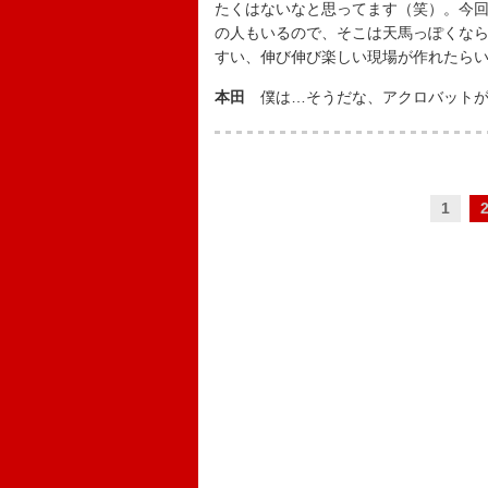
たくはないなと思ってます（笑）。今
の人もいるので、そこは天馬っぽくな
すい、伸び伸び楽しい現場が作れたら
本田
僕は…そうだな、アクロバットが
1