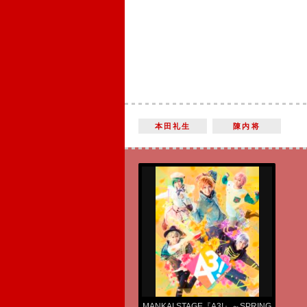
本田礼生
陳内将
MANKAI STAGE『A3!』～SPRING