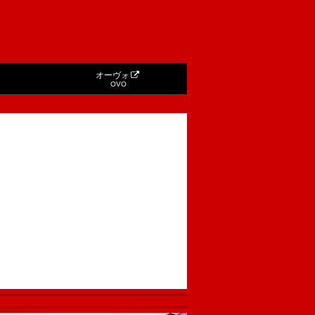
オーヴォ
OVO