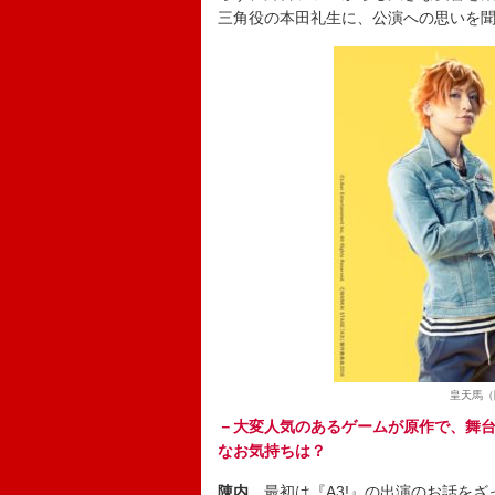
三角役の本田礼生に、公演への思いを
皇天馬（
－大変人気のあるゲームが原作で、舞
なお気持ちは？
陳内
最初は『A3!』の出演のお話をざ