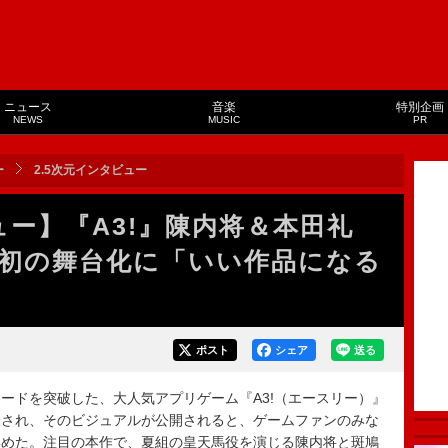
ニュース
音楽
特別企画
NEWS
MUSIC
PR
ー
2.5次元インタビュー
ュー】『A3!』陳内将＆本田礼
初の舞台化に「いい作品になる
ポスト
シェア
送る
ロードを突破した、大人気アプリゲーム『A3!（エースリー）』
表され、そのビジュアルが公開されると、ゲームファンのみな
集めた。注目の本作で、夏組の皇天馬役を演じる陳内将と斑鳩