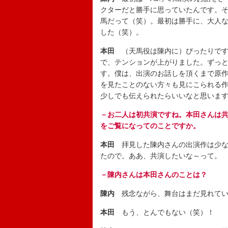
クターだと勝手に思っていたんです。
馬だって（笑）。最初は勝手に、大人
した（笑）。
本田
（天馬役は陳内に）ぴったりです
で、テンションが上がりました。ずっ
す。僕は、出演のお話しを頂くまで原
を見たことのない方々も見にこられる
少しでも伝えられたらいいなと思いま
－お二人は初共演ですね。本田さんは
をご覧になってのことですか。
本田
拝見した陳内さんの出演作は少な
たので。ああ、共演したいな～って。
－陳内さんは本田さんのことは？
陳内
残念ながら、舞台はまだ見れてい
本田
もう、とんでもない（笑）！