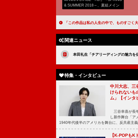
& SUMMER 2018～、夏組メイン
ビジュアル
「この作品は私の人生の中で、ものすごく大事なものになりました」二階堂ふみ（愛加那）【「西郷どん
関連ニュース
本田礼生「チアリーディングの魅力を
特集・インタビュー
中川大志、三
けられないもの
ム」【インタ
三谷幸喜が長年
し新作舞台「アメ
1940年代後半のアメリカを舞台に、反共産主義
【K-POP