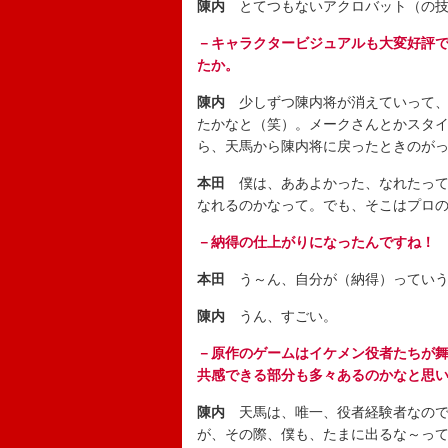
陳内
とてつもないアクロバット（の技
－キャラクタービジュアルも大変好評
たか。
陳内
少しずつ陳内将が消えていって、
たかなと（笑）。メークさんとかスタ
ら、天馬から陳内将に戻ったときのが
本田
僕は、ああよかった、なれたって思
なれるのかなって。でも、そこはプロ
－納得の仕上がりになったんですね！
本田
う～ん、自分が（納得）っていう
陳内
うん、すごい。
－原作のゲームはイケメン役者たちが
共感できる部分も多々あるのかなと思
陳内
天馬は、唯一、役者経験者なので
が、その際、僕も、たまに出るな～っ