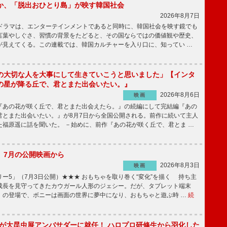
か、「脱出おひとり島」が映す韓国社会
2026年8月7日
国ドラマは、エンターテインメントであると同時に、韓国社会を映す鏡でも
言葉やしぐさ、習慣の背景をたどると、その国ならではの価値観や歴史、
が見えてくる。この連載では、韓国カルチャーを入り口に、知ってい …
の大切な人を大事にして生きていこうと思いました」【インタ
の星が降る丘で、君とまた出会いたい。』
2026年8月6日
映画
あの花が咲く丘で、君とまた出会えたら。』の続編にして完結編『あの
君とまた出会いたい。』が8月7日から全国公開される。前作に続いて主人
た福原遥に話を聞いた。 －始めに、前作『あの花が咲く丘で、君とま …
】7月の公開映画から
2026年8月3日
映画
ー5」（7月3日公開）★★★ おもちゃを取り巻く“変化”を描く 持ち主
成長を見守ってきたカウガール人形のジェシー。だが、タブレット端末
」の登場で、ボニーは画面の世界に夢中になり、おもちゃと遊ぶ時 …
続
!」が大昆虫展アンバサダーに就任！ ハロプロ研修生から羽化した