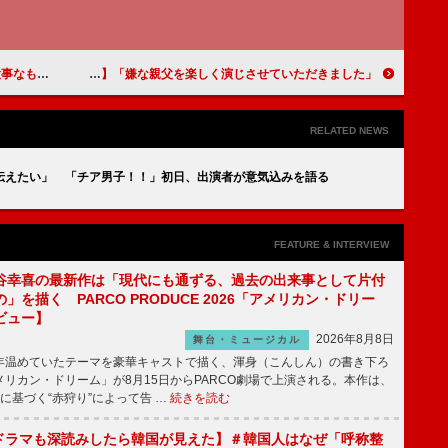
」インタビュー】
「嫌な親父を楽しく演じさせていただきました」鹿賀丈史（島津斉興）【「西郷どん」インタビュー】
RELATED NEWS
伝えたい」 「チア男子！！」初日、出演者が意気込みを語る
FEATURE & INTERVIEW
谷幸喜の最新作は「現代にも通ずる、過去の出来事として片付
」を描く PARCO PRODUCE 2026「アメリカン・ドリー
ビュー】
2026年8月8日
舞台・ミュージカル
温めていたテーマを豪華キャストで描く、渾身（こんしん）の書き下ろ
リカン・ドリーム」が8月15日からPARCO劇場で上演される。本作は、
に基づく“赤狩り”によって告 …
続きを読む
もKドラマも深読みしたら韓国が見えた】＃韓国人はなぜ「呼称整