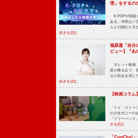
理」をするの
K-POPや韓
ある。何気ない
人との関わり方
続きを読む
福原遥「自分
ビュー】『あ
大ヒット映画『
星が降る丘で、
公の百合を演じ
続きを読む
【映画コラム
「トイ・ストーリ
の少女ボニーの
「リリーパッド
きを読む
「ConChu