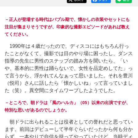
－正人が登場する時代はバブル期で、懐かしの衣装やセットにも
注目が集まりそうですが、印象的な撮影エピソードがあれば教え
てください。
1990年は４歳だったので、ディスコにはもちろん行っ
たことがなくて、撮影では目のやり場に困ったし、ダンス
指導の先生に男性のステップの踏み方を聞いたら、「い
や、基本的に男性は踊らないで、女性を品定めしてた」っ
て言うから、浮かれてんなぁって思いました。それを豊川
（悦司）さんに話したら「懐かしいね」って言っていまし
た（笑）。異空間にタイムワープしたようでした。
－ところで、朝ドラは「風のハルカ」（05）以来の出演ですが、
特別な思いがあるのでしょうか。
朝ドラに出られることは役者としての誉れだと思ってい
ます。前回はデビューして半年ぐらいだったから何も分か
らず、一本やりで自信を持ってやっていたけど、当時ディ