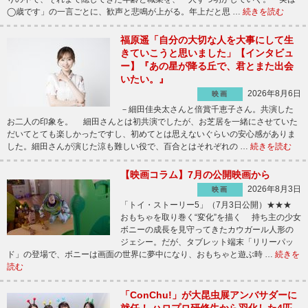
◯歳です」の一言ごとに、歓声と悲鳴が上がる。年上だと思 …
続きを読む
福原遥「自分の大切な人を大事にして生
きていこうと思いました」【インタビュ
ー】『あの星が降る丘で、君とまた出会
いたい。』
2026年8月6日
映画
－細田佳央太さんと倍賞千恵子さん。共演した
お二人の印象を。 細田さんとは初共演でしたが、お芝居を一緒にさせていた
だいてとても楽しかったですし、初めてとは思えないぐらいの安心感がありま
した。細田さんが演じた涼も難しい役で、百合とはそれぞれの …
続きを読む
【映画コラム】7月の公開映画から
2026年8月3日
映画
「トイ・ストーリー5」（7月3日公開）★★★
おもちゃを取り巻く“変化”を描く 持ち主の少女
ボニーの成長を見守ってきたカウガール人形の
ジェシー。だが、タブレット端末「リリーパッ
ド」の登場で、ボニーは画面の世界に夢中になり、おもちゃと遊ぶ時 …
続きを
読む
「ConChu!」が大昆虫展アンバサダーに