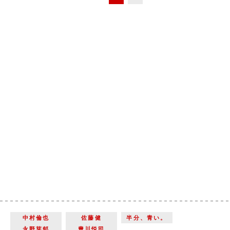
中村倫也
佐藤健
半分、青い。
永野芽郁
豊川悦司