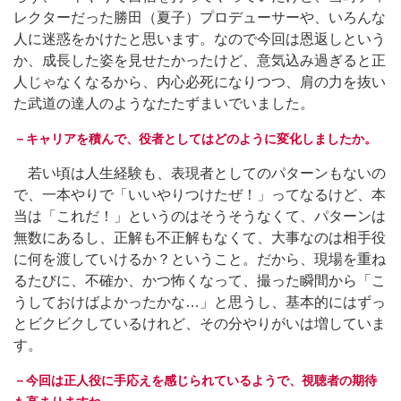
レクターだった勝田（夏子）プロデューサーや、いろんな
人に迷惑をかけたと思います。なので今回は恩返しという
か、成長した姿を見せたかったけど、意気込み過ぎると正
人じゃなくなるから、内心必死になりつつ、肩の力を抜い
た武道の達人のようなたたずまいでいました。
－キャリアを積んで、役者としてはどのように変化しましたか。
若い頃は人生経験も、表現者としてのパターンもないの
で、一本やりで「いいやりつけたぜ！」ってなるけど、本
当は「これだ！」というのはそうそうなくて、パターンは
無数にあるし、正解も不正解もなくて、大事なのは相手役
に何を渡していけるか？ということ。だから、現場を重ね
るたびに、不確か、かつ怖くなって、撮った瞬間から「こ
うしておけばよかったかな…」と思うし、基本的にはずっ
とビクビクしているけれど、その分やりがいは増していま
す。
－今回は正人役に手応えを感じられているようで、視聴者の期待