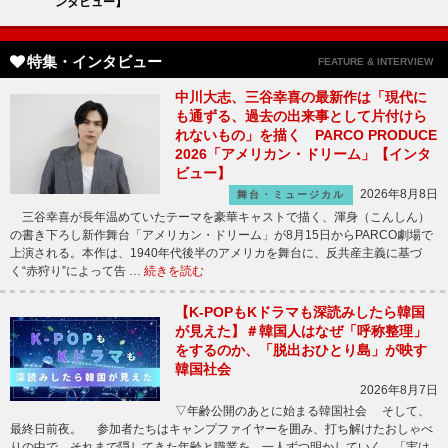
ンタビュー】
特集・インタビュー
FEATURE & INTERVIEW
中川大志、三谷幸喜の最新作は「現代に
も通ずる、過去の出来事として片付けら
れないもの」を描く PARCO PRODUCE
2026「アメリカン・ドリーム」【インタ
ビュー】
2026年8月8日
舞台・ミュージカル
三谷幸喜が長年温めていたテーマを豪華キャストで描く、渾身（こんしん）
の書き下ろし新作舞台「アメリカン・ドリーム」が8月15日からPARCO劇場で
上演される。本作は、1940年代後半のアメリカを舞台に、反共産主義に基づ
く“赤狩り”によって告 …
続きを読む
【K-POPもKドラマも深読みしたら韓国
が見えた】＃韓国人はなぜ「呼称整理」
をするのか、「脱出おひとり島」が映す
韓国社会
2026年8月7日
▽年齢公開のあとに始まる韓国社会 そして、
最終日前夜。 参加者たちはキャンプファイヤーを囲み、打ち解けたおしゃべ
りの中で、それまで隠してきた年齢と職業を、一人ずつ明かしていく。「実は