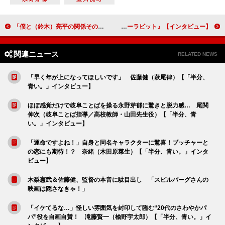
「僕と（鈴木）亮平の関係そのままの感覚でやってみました」谷田歩（木場伝内）【「西郷どん」インタビュー】
【インタビュー】『ピーターラビット』ウィル・グラック監督「ＣＧを使っていることを観客が忘れてしまうようにしたかった」
関連ニュース
RELATED NEWS
「早く年が上になってほしいです」 佐藤健（萩尾律）【「半分、
青い。」インタビュー】
ほぼ感覚だけで岐阜ことばを操る永野芽郁に驚きと脱力感… 尾関
伸次（岐阜ことば指導／高校教師・山田先生役）【「半分、青
い。」インタビュー】
「運命ですよね！」自身と同名キャラクターに驚喜！ブッチャーと
の恋にも期待！？ 奈緒（木田原菜生）【「半分、青い。」インタ
ビュー】
木梨憲武＆佐藤健、監督の本音に駄目出し 「スピルバーグさんの
映画は隠さなきゃ！」
「イケてるな…」怪しい雰囲気を封印して臨む“20代のさわやかパ
パ”役を自画自賛！ 滝藤賢一（楡野宇太郎）【「半分、青い。」イ