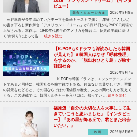
2026「アメリカン・ドリーム」【インタ
ビュー】
2026年8月8日
舞台・ミュージカル
三谷幸喜が長年温めていたテーマを豪華キャストで描く、渾身（こんしん）
の書き下ろし新作舞台「アメリカン・ドリーム」が8月15日からPARCO劇場で
上演される。本作は、1940年代後半のアメリカを舞台に、反共産主義に基づ
く“赤狩り”によって告 …
続きを読む
【K-POPもKドラマも深読みしたら韓国
が見えた】＃韓国人はなぜ「呼称整理」
をするのか、「脱出おひとり島」が映す
韓国社会
2026年8月7日
K-POPや韓国ドラマは、エンターテインメン
トであると同時に、韓国社会を映す鏡でもある。何気ない言葉やしぐさ、習慣
の背景をたどると、その国ならではの価値観や歴史、人との関わり方が見えて
くる。この連載では、韓国カルチャーを入り口に、知ってい …
続きを読む
福原遥「自分の大切な人を大事にして生
きていこうと思いました」【インタビュ
ー】『あの星が降る丘で、君とまた出会
いたい。』
2026年8月6日
映画