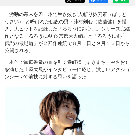
激動の幕末を刀一本で生き抜き“人斬り抜刀斎（ばっと
うさい）”と呼ばれた伝説の男・緋村剣心（佐藤健）を描
き、大ヒットを記録した『るろうに剣心』。シリーズ完結
作となる『るろうに剣心 京都大火編』と『るろうに剣心
伝説の最期編』が２部作連続で８月１日と９月１３日から
公開される。
本作で御庭番衆の血を引く巻町操（まきまち・みさお）
を演じた土屋太鳳がインタビューに応じ、激しいアクショ
ンシーンや演技に対する思いを語った。