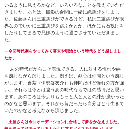
いるように見えるかなど、いろいろなことを教えていただ
きました。あとは、撮影の合間に一緒に縄跳びをしまし
た。佐藤さんは三重跳びができるけど、私は二重跳びが限
界なのでいかに三重跳びを跳ぶかとか。ほかにも石投げを
したりしてまるで兄妹のように過ごさせていただきまし
た。
－今回時代劇をやってみて幕末や明治という時代をどう感じまし
たか。
あの時代だからこそ表現できる、人に対する憧れや絆
を感じながら演じました。例えば、剣心は仲間という感じ
がします。蒼紫（伊勢谷友介）も仲間だけど憧れの方が強
い。それらは今とは違うあの時代ならではの感情だと思い
ます。あのころは今よりももっと人と人との絆が強かった
のかなと思います。それから昔だったら自分はどう生きて
いたのかなと考えながら演じました。
－土屋さんは今回オーディションに合格して夢をかなえました。
夢を追って頑張っている人たちにアドバイスをお願いします。