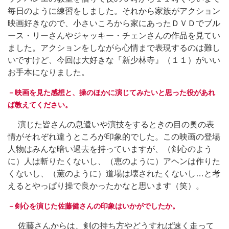
毎日のように練習をしました。それから家族がアクション
映画好きなので、小さいころから家にあったＤＶＤでブル
ース・リーさんやジャッキー・チェンさんの作品を見てい
ました。アクションをしながら心情まで表現するのは難し
いですけど、今回は大好きな『新少林寺』（１１）がいい
お手本になりました。
－映画を見た感想と、操のほかに演じてみたいと思った役があれ
ば教えてください。
演じた皆さんの息遣いや演技をするときの目の奥の表
情がそれぞれ違うところが印象的でした。この映画の登場
人物はみんな暗い過去を持っていますが、（剣心のよう
に）人は斬りたくないし、（恵のように）アヘンは作りた
くないし、（薫のように）道場は壊されたくないし…と考
えるとやっぱり操で良かったかなと思います（笑）。
－剣心を演じた佐藤健さんの印象はいかがでしたか。
佐藤さんからは、剣の持ち方やどうすれば速く走って