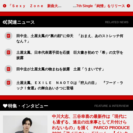
「Ｓｅｘｙ Ｚｏｎｅ 新曲大発表会 ｉｎ 代々木」囲み取材詳報 中島健人「今年の夏は、男を極めていきたい」
家入レオ、「自分が今、一番歌うべき言葉」 7th Single「純情」をリリース
関連ニュース
RELATED NEWS
田中圭、土屋太鳳の“裏の顔”に仰天 「おまえ、あのストレッチ何
なん？」
土屋太鳳、日本代表選手団を応援 巨大書き初めで「希」の文字を
披露
田中圭が土屋太鳳の物まねを披露 土屋「うまいです」
土屋太鳳、ＥＸＩＬＥ ＮＡＯＴＯは「狩人の目」 『フード・ラ
ック！食運』の舞台あいさつに登場
特集・インタビュー
FEATURE & INTERVIEW
中川大志、三谷幸喜の最新作は「現代に
も通ずる、過去の出来事として片付けら
れないもの」を描く PARCO PRODUCE