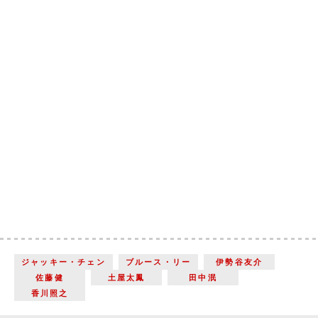
ジャッキー・チェン
ブルース・リー
伊勢谷友介
佐藤健
土屋太鳳
田中泯
香川照之