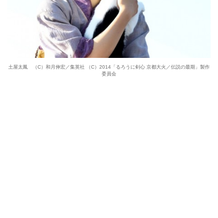
土屋太鳳 （C）和月伸宏／集英社 （C）2014「るろうに剣心 京都大火／伝説の最期」製作
委員会