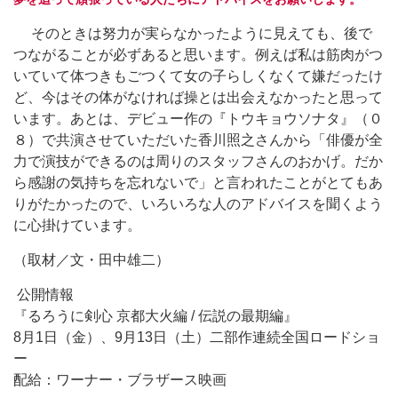
そのときは努力が実らなかったように見えても、後で
つながることが必ずあると思います。例えば私は筋肉がつ
いていて体つきもごつくて女の子らしくなくて嫌だったけ
ど、今はその体がなければ操とは出会えなかったと思って
います。あとは、デビュー作の『トウキョウソナタ』（０
８）で共演させていただいた香川照之さんから「俳優が全
力で演技ができるのは周りのスタッフさんのおかげ。だか
ら感謝の気持ちを忘れないで」と言われたことがとてもあ
りがたかったので、いろいろな人のアドバイスを聞くよう
に心掛けています。
（取材／文・田中雄二）
公開情報
『るろうに剣心 京都大火編 / 伝説の最期編』
8月1日（金）、9月13日（土）二部作連続全国ロードショ
ー
配給：ワーナー・ブラザース映画