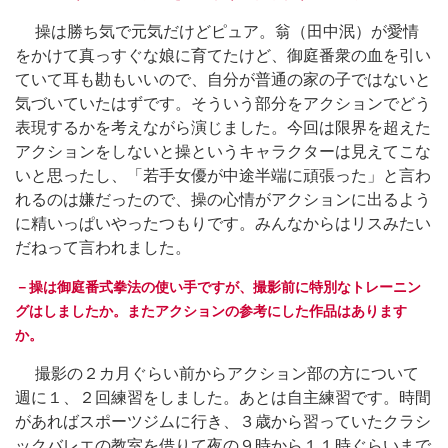
操は勝ち気で元気だけどピュア。翁（田中泯）が愛情
をかけて真っすぐな娘に育てたけど、御庭番衆の血を引い
ていて耳も勘もいいので、自分が普通の家の子ではないと
気づいていたはずです。そういう部分をアクションでどう
表現するかを考えながら演じました。今回は限界を超えた
アクションをしないと操というキャラクターは見えてこな
いと思ったし、「若手女優が中途半端に頑張った」と言わ
れるのは嫌だったので、操の心情がアクションに出るよう
に精いっぱいやったつもりです。みんなからはリスみたい
だねって言われました。
－操は御庭番式拳法の使い手ですが、撮影前に特別なトレーニン
グはしましたか。またアクションの参考にした作品はあります
か。
撮影の２カ月ぐらい前からアクション部の方について
週に１、２回練習をしました。あとは自主練習です。時間
があればスポーツジムに行き、３歳から習っていたクラシ
ックバレエの教室を借りて夜の９時から１１時ぐらいまで