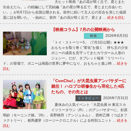
大ヒット映画『あの花が咲く丘で、君とまた
出会えたら。』の続編にして完結編『あの星が降る丘で、君とまた出会いた
い。』が8月7日から全国公開される。前作に続いて主人公の百合を演じた福原
遥に話を聞いた。 －始めに、前作『あの花が咲く丘で、君とま …
続きを読む
【映画コラム】7月の公開映画から
2026年8月3日
映画
「トイ・ストーリー5」（7月3日公開）★★★
おもちゃを取り巻く“変化”を描く 持ち主の少女
ボニーの成長を見守ってきたカウガール人形の
ジェシー。だが、タブレット端末「リリーパッ
ド」の登場で、ボニーは画面の世界に夢中になり、おもちゃと遊ぶ時 …
続きを
読む
「ConChu!」が大昆虫展アンバサダーに
就任！ ハロプロ研修生から羽化した4匹
たちの、その先とは
2026年7月31日
インタビュー
夏休みの人気イベント「大昆虫展 in 東京スカ
イツリータウン（R）」のアンバサダーに、杉原
明紗（モーニング娘。’26）、長野桃羽（アンジュルム）、西村乙輝（つばきフ
ァクトリー）、相馬優芽（ロージークロニクル）による特別ユニット …
続きを
読む