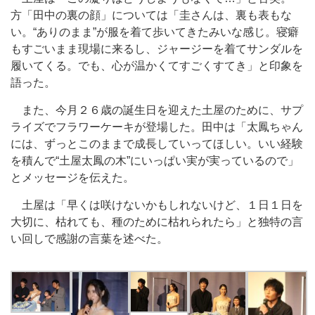
方「田中の裏の顔」については「圭さんは、裏も表もな
い。“ありのまま”が服を着て歩いてきたみいな感じ。寝癖
もすごいまま現場に来るし、ジャージーを着てサンダルを
履いてくる。でも、心が温かくてすごくすてき」と印象を
語った。
また、今月２６歳の誕生日を迎えた土屋のために、サプ
ライズでフラワーケーキが登場した。田中は「太鳳ちゃん
には、ずっとこのままで成長していってほしい。いい経験
を積んで“土屋太鳳の木”にいっぱい実が実っているので」
とメッセージを伝えた。
土屋は「早くは咲けないかもしれないけど、１日１日を
大切に、枯れても、種のために枯れられたら」と独特の言
い回しで感謝の言葉を述べた。