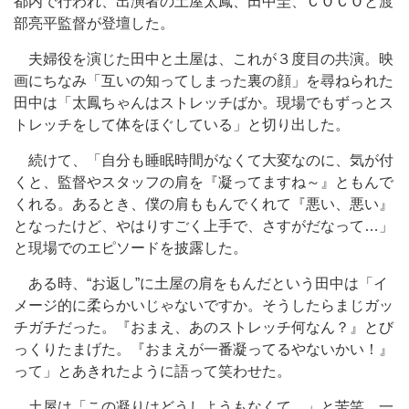
都内で行われ、出演者の土屋太鳳、田中圭、ＣＯＣＯと渡
部亮平監督が登壇した。
夫婦役を演じた田中と土屋は、これが３度目の共演。映
画にちなみ「互いの知ってしまった裏の顔」を尋ねられた
田中は「太鳳ちゃんはストレッチばか。現場でもずっとス
トレッチをして体をほぐしている」と切り出した。
続けて、「自分も睡眠時間がなくて大変なのに、気が付
くと、監督やスタッフの肩を『凝ってますね～』ともんで
くれる。あるとき、僕の肩ももんでくれて『悪い、悪い』
となったけど、やはりすごく上手で、さすがだなって…」
と現場でのエピソードを披露した。
ある時、“お返し”に土屋の肩をもんだという田中は「イ
メージ的に柔らかいじゃないですか。そうしたらまじガッ
チガチだった。『おまえ、あのストレッチ何なん？』とび
っくりたまげた。『おまえが一番凝ってるやないかい！』
って」とあきれたように語って笑わせた。
土屋は「この凝りはどうしようもなくて…」と苦笑。一