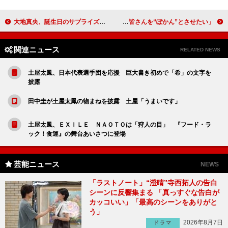
大地真央、誕生日のサプライズに涙 神田沙也加「これからもずっと追い掛けていく」
ジャニーズＪｒ．江田剛、松本幸大らが生着替えを披露 原嘉孝「皆さんを“ぽかん”とさせたい」
関連ニュース
RELATED NEWS
土屋太鳳、日本代表選手団を応援 巨大書き初めで「希」の文字を
披露
田中圭が土屋太鳳の物まねを披露 土屋「うまいです」
土屋太鳳、ＥＸＩＬＥ ＮＡＯＴＯは「狩人の目」 『フード・ラ
ック！食運』の舞台あいさつに登場
芸能ニュース
NEWS
「ラストノート」“澄晴”寺西拓人の告白
シーンに反響集まる 「真っすぐな告白が
カッコいい」「最高のシーンをありがと
う」
2026年8月7日
ドラマ