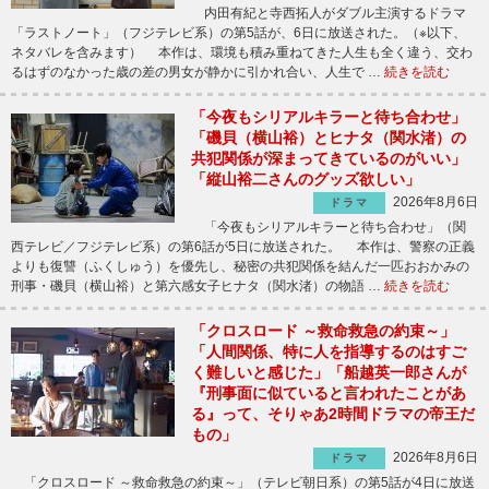
内田有紀と寺西拓人がダブル主演するドラマ
「ラストノート」（フジテレビ系）の第5話が、6日に放送された。（※以下、
ネタバレを含みます） 本作は、環境も積み重ねてきた人生も全く違う、交わ
るはずのなかった歳の差の男女が静かに引かれ合い、人生で …
続きを読む
「今夜もシリアルキラーと待ち合わせ」
「磯貝（横山裕）とヒナタ（関水渚）の
共犯関係が深まってきているのがいい」
「縦山裕二さんのグッズ欲しい」
2026年8月6日
ドラマ
「今夜もシリアルキラーと待ち合わせ」（関
西テレビ／フジテレビ系）の第6話が5日に放送された。 本作は、警察の正義
よりも復讐（ふくしゅう）を優先し、秘密の共犯関係を結んだ一匹おおかみの
刑事・磯貝（横山裕）と第六感女子ヒナタ（関水渚）の物語 …
続きを読む
「クロスロード ～救命救急の約束～」
「人間関係、特に人を指導するのはすご
く難しいと感じた」「船越英一郎さんが
『刑事面に似ていると言われたことがあ
る』って、そりゃあ2時間ドラマの帝王だ
もの」
2026年8月6日
ドラマ
「クロスロード ～救命救急の約束～」（テレビ朝日系）の第5話が4日に放送