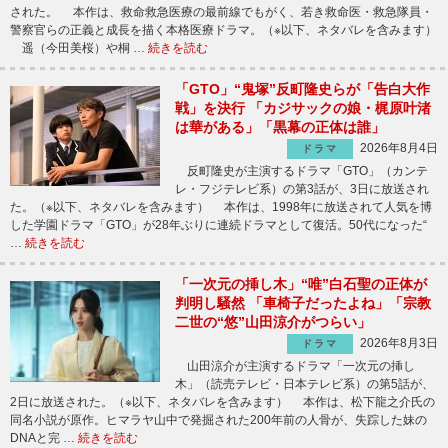
された。 本作は、救命救急医療の最前線でもがく、若き救命医・救急隊員・
警察官らの正義と成長を描く本格医療ドラマ。（※以下、ネタバレを含みます）
遥（今田美桜）や桐 …
続きを読む
「GTO」“鬼塚”反町隆史らが「告白大作
戦」を決行 「カジサックの娘・梶原叶渚
は華がある」「黒幕の正体は誰」
2026年8月4日
ドラマ
反町隆史が主演するドラマ「GTO」（カンテ
レ・フジテレビ系）の第3話が、3日に放送され
た。（※以下、ネタバレを含みます） 本作は、1998年に放送されて人気を博
した学園ドラマ「GTO」が28年ぶりに連続ドラマとして復活。50代になった“
…
続きを読む
「一次元の挿し木」“唯”白石聖の正体が
判明し騒然 「車椅子だったよね」「宗教
二世の“悠”山田涼介がつらい」
2026年8月3日
ドラマ
山田涼介が主演するドラマ「一次元の挿し
木」（読売テレビ・日本テレビ系）の第5話が、
2日に放送された。（※以下、ネタバレを含みます） 本作は、松下龍之介氏の
同名小説が原作。ヒマラヤ山中で発掘された200年前の人骨が、失踪した妹の
DNAと完 …
続きを読む