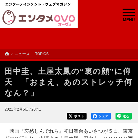
MENU
ニュース
TOPICS
田中圭、土屋太鳳の“裏の顔”に仰
天 「おまえ、あのストレッチ何
なん？」
2021年2月5日 / 20:41
ポスト
シェア
送る
映画『哀愁しんでれら』初日舞台あいさつが５日、東京