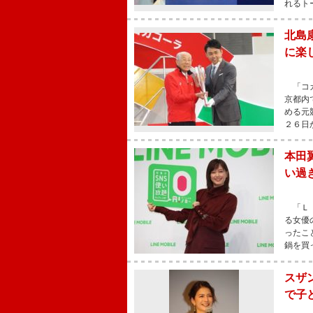
れるト
北島
に楽
「コカ
京都内
める元
２６日
本田
い過
「ＬＩ
る女優
ったこ
鍋を買
スザ
で子