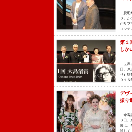
脱毛サ
０」が
がサプ
コンテ
第１
しか
世界に
日、東
り）監
０１５
デヴ
振り
傘寿記
０日、
展は、
通して