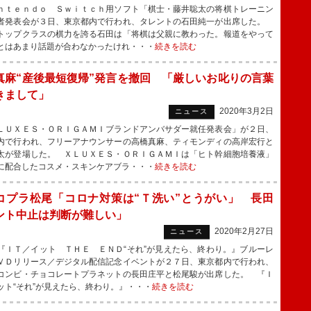
ｔｅｎｄｏ Ｓｗｉｔｃｈ用ソフト「棋士・藤井聡太の将棋トレーニン
者発表会が３日、東京都内で行われ、タレントの石田純一が出席した。
トップクラスの棋力を誇る石田は「将棋は父親に教わった。報道をやって
とはあまり話題が合わなかったけれ・・・
続きを読む
真麻“産後最短復帰”発言を撤回 「厳しいお叱りの言葉
きまして」
2020年3月2日
ニュース
ＵＸＥＳ・ＯＲＩＧＡＭＩブランドアンバサダー就任発表会」が２日、
内で行われ、フリーアナウンサーの高橋真麻、ティモンディの高岸宏行と
太が登場した。 ＸＬＵＸＥＳ・ＯＲＩＧＡＭＩは「ヒト幹細胞培養液」
に配合したコスメ・スキンケアブラ・・・
続きを読む
コプラ松尾「コロナ対策は“Ｔ洗い”とうがい」 長田
ント中止は判断が難しい」
2020年2月27日
ニュース
ＩＴ／イット ＴＨＥ ＥＮＤ“それ”が見えたら、終わり。』ブルーレ
ＶＤリリース／デジタル配信記念イベントが２７日、東京都内で行われ、
コンビ・チョコレートプラネットの長田庄平と松尾駿が出席した。 『Ｉ
ット“それ”が見えたら、終わり。』・・・
続きを読む