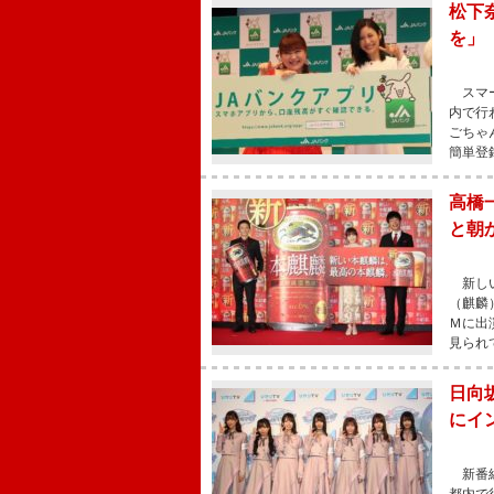
松下
を」
スマー
内で行
ごちゃ
簡単登
高橋
と朝
新しい
（麒麟
Ｍに出
見られ
日向
にイ
新番組