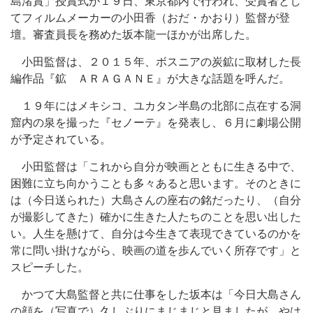
島渚賞」授賞式が１９日、東京都内で行われ、受賞者とし
てフィルムメーカーの小田香（おだ・かおり）監督が登
壇。審査員長を務めた坂本龍一ほかが出席した。
小田監督は、２０１５年、ボスニアの炭鉱に取材した長
編作品『鉱 ＡＲＡＧＡＮＥ』が大きな話題を呼んだ。
１９年にはメキシコ、ユカタン半島の北部に点在する洞
窟内の泉を撮った『セノーテ』を発表し、６月に劇場公開
が予定されている。
小田監督は「これから自分が映画とともに生きる中で、
困難に立ち向かうことも多々あると思います。そのときに
は（今日送られた）大島さんの座右の銘だったり、（自分
が撮影してきた）確かに生きた人たちのことを思い出した
い。人生を懸けて、自分は今生きて表現できているのかを
常に問い掛けながら、映画の道を歩んでいく所存です」と
スピーチした。
かつて大島監督と共に仕事をした坂本は「今日大島さん
の顔を（写真で）久しぶりにまじまじと見ましたが、やは