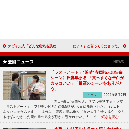
デヴィ夫人「どんな病気も跳ね返します」 激動の８０年を振り返る展覧会を開催
ミルクボーイ、志村けんさんとの思い出を語る 「『Ｍ－１のネタ面白かったよ！』と言ってくださった」
芸能ニュース
NEWS
「ラストノート」“澄晴”寺西拓人の告白
シーンに反響集まる 「真っすぐな告白が
カッコいい」「最高のシーンをありがと
う」
2026年8月7日
ドラマ
内田有紀と寺西拓人がダブル主演するドラマ
「ラストノート」（フジテレビ系）の第5話が、6日に放送された。（※以下、
ネタバレを含みます） 本作は、環境も積み重ねてきた人生も全く違う、交わ
るはずのなかった歳の差の男女が静かに引かれ合い、人生で …
続きを読む
「今夜もシリアルキラーと待ち合わせ」