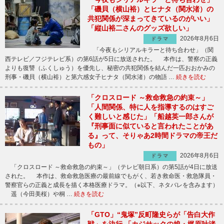
「磯貝（横山裕）とヒナタ（関水渚）の
共犯関係が深まってきているのがいい」
「縦山裕二さんのグッズ欲しい」
2026年8月6日
ドラマ
「今夜もシリアルキラーと待ち合わせ」（関
西テレビ／フジテレビ系）の第6話が5日に放送された。 本作は、警察の正義
よりも復讐（ふくしゅう）を優先し、秘密の共犯関係を結んだ一匹おおかみの
刑事・磯貝（横山裕）と第六感女子ヒナタ（関水渚）の物語 …
続きを読む
「クロスロード ～救命救急の約束～」
「人間関係、特に人を指導するのはすご
く難しいと感じた」「船越英一郎さんが
『刑事面に似ていると言われたことがあ
る』って、そりゃあ2時間ドラマの帝王だ
もの」
2026年8月6日
ドラマ
「クロスロード ～救命救急の約束～」（テレビ朝日系）の第5話が4日に放送
された。 本作は、救命救急医療の最前線でもがく、若き救命医・救急隊員・
警察官らの正義と成長を描く本格医療ドラマ。（※以下、ネタバレを含みます）
遥（今田美桜）や桐 …
続きを読む
「GTO」“鬼塚”反町隆史らが「告白大作
戦」を決行 「カジサックの娘・梶原叶渚