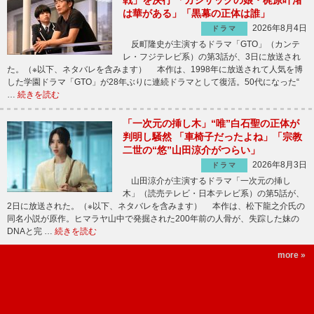
は華がある」「黒幕の正体は誰」
2026年8月4日
ドラマ
反町隆史が主演するドラマ「GTO」（カンテ
レ・フジテレビ系）の第3話が、3日に放送され
た。（※以下、ネタバレを含みます） 本作は、1998年に放送されて人気を博
した学園ドラマ「GTO」が28年ぶりに連続ドラマとして復活。50代になった“
…
続きを読む
「一次元の挿し木」“唯”白石聖の正体が
判明し騒然 「車椅子だったよね」「宗教
二世の“悠”山田涼介がつらい」
2026年8月3日
ドラマ
山田涼介が主演するドラマ「一次元の挿し
木」（読売テレビ・日本テレビ系）の第5話が、
2日に放送された。（※以下、ネタバレを含みます） 本作は、松下龍之介氏の
同名小説が原作。ヒマラヤ山中で発掘された200年前の人骨が、失踪した妹の
DNAと完 …
続きを読む
more »