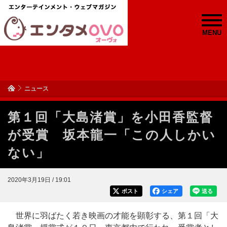
MENU
ニュース
第１回「大島渚賞」を小田香監督
が受賞 坂本龍一「この人しかい
ない」
2020年3月19日 / 19:01
ポスト
シェア
送る
世界に羽ばたく若き映画の才能を顕彰する、第１回「大