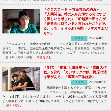
「クロスロード ～救命救急の約束～」
「人間関係、特に人を指導するのはすご
く難しいと感じた」「船越英一郎さんが
『刑事面に似ていると言われたことがあ
る』って、そりゃあ2時間ドラマの帝王だ
もの」
2026年8月6日
ドラマ
「クロスロード ～救命救急の約束～」（テレビ朝日系）の第5話が4日に放送
された。 本作は、救命救急医療の最前線でもがく、若き救命医・救急隊員・
警察官らの正義と成長を描く本格医療ドラマ。（※以下、ネタバレを含みます）
遥（今田美桜）や桐 …
続きを読む
「GTO」“鬼塚”反町隆史らが「告白大作
戦」を決行 「カジサックの娘・梶原叶渚
は華がある」「黒幕の正体は誰」
2026年8月4日
ドラマ
反町隆史が主演するドラマ「GTO」（カンテ
レ・フジテレビ系）の第3話が、3日に放送され
た。（※以下、ネタバレを含みます） 本作は、1998年に放送されて人気を博
した学園ドラマ「GTO」が28年ぶりに連続ドラマとして復活。50代になった“
…
続きを読む