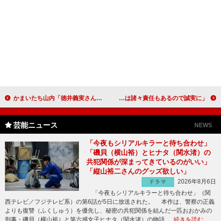
かまいたち山内「徳井義実さんに紹介したい」 確定申告アプリでシミュレーションを体験
橋本環奈「タフさだけが私の取り柄」 「２１歳は諸々責任もあるので誠実に」
芸能ニュース
NEWS
「今夜もシリアルキラーと待ち合わせ」
「磯貝（横山裕）とヒナタ（関水渚）の
共犯関係が深まってきているのがいい」
「縦山裕二さんのグッズ欲しい」
2026年8月6日
ドラマ
「今夜もシリアルキラーと待ち合わせ」（関
西テレビ／フジテレビ系）の第6話が5日に放送された。 本作は、警察の正義
よりも復讐（ふくしゅう）を優先し、秘密の共犯関係を結んだ一匹おおかみの
刑事・磯貝（横山裕）と第六感女子ヒナタ（関水渚）の物語 …
続きを読む