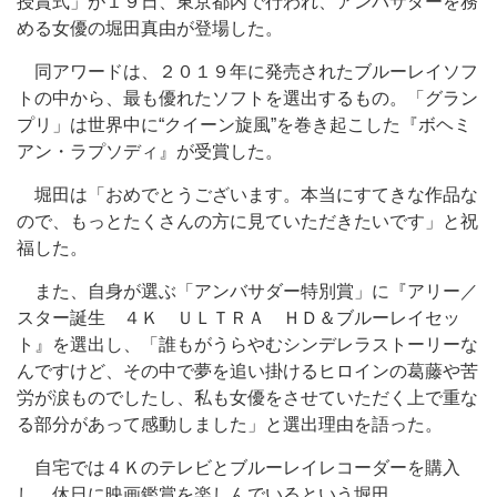
授賞式」が１９日、東京都内で行われ、アンバサダーを務
める女優の堀田真由が登場した。
同アワードは、２０１９年に発売されたブルーレイソフ
トの中から、最も優れたソフトを選出するもの。「グラン
プリ」は世界中に“クイーン旋風”を巻き起こした『ボヘミ
アン・ラプソディ』が受賞した。
堀田は「おめでとうございます。本当にすてきな作品な
ので、もっとたくさんの方に見ていただきたいです」と祝
福した。
また、自身が選ぶ「アンバサダー特別賞」に『アリー／
スター誕生 ４Ｋ ＵＬＴＲＡ ＨＤ＆ブルーレイセッ
ト』を選出し、「誰もがうらやむシンデレラストーリーな
んですけど、その中で夢を追い掛けるヒロインの葛藤や苦
労が涙ものでしたし、私も女優をさせていただく上で重な
る部分があって感動しました」と選出理由を語った。
自宅では４Ｋのテレビとブルーレイレコーダーを購入
し、休日に映画鑑賞を楽しんでいるという堀田。