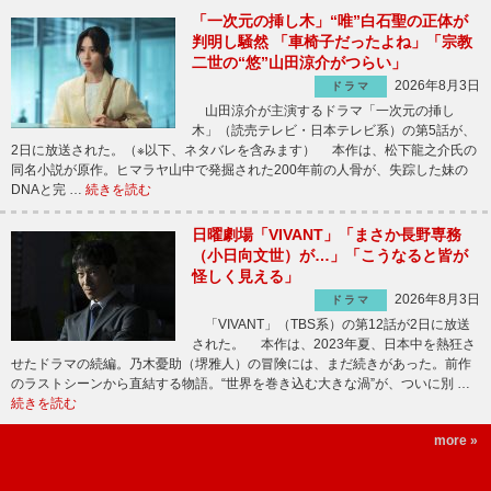
「一次元の挿し木」“唯”白石聖の正体が
判明し騒然 「車椅子だったよね」「宗教
二世の“悠”山田涼介がつらい」
2026年8月3日
ドラマ
山田涼介が主演するドラマ「一次元の挿し
木」（読売テレビ・日本テレビ系）の第5話が、
2日に放送された。（※以下、ネタバレを含みます） 本作は、松下龍之介氏の
同名小説が原作。ヒマラヤ山中で発掘された200年前の人骨が、失踪した妹の
DNAと完 …
続きを読む
日曜劇場「VIVANT」「まさか長野専務
（小日向文世）が…」「こうなると皆が
怪しく見える」
2026年8月3日
ドラマ
「VIVANT」（TBS系）の第12話が2日に放送
された。 本作は、2023年夏、日本中を熱狂さ
せたドラマの続編。乃木憂助（堺雅人）の冒険には、まだ続きがあった。前作
のラストシーンから直結する物語。“世界を巻き込む大きな渦”が、ついに別 …
続きを読む
more »