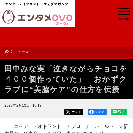
MENU
ニュース
田中みな実「泣きながらチョコを
４００個作っていた」 おかずク
ラブに“美脇ケア”の仕方を伝授
2020年2月13日 / 16:19
ポスト
シェア
送る
「ニベア デオドラント アプローチ パールトーン新