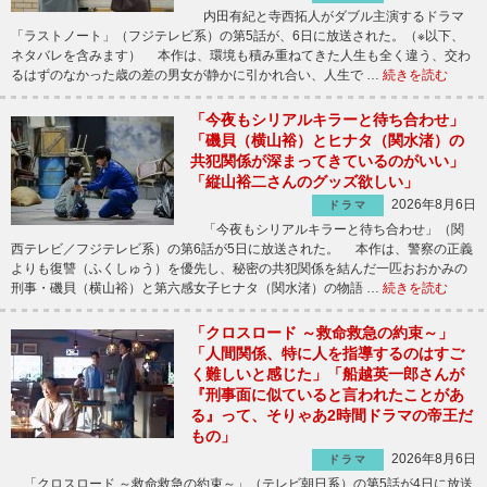
内田有紀と寺西拓人がダブル主演するドラマ
「ラストノート」（フジテレビ系）の第5話が、6日に放送された。（※以下、
ネタバレを含みます） 本作は、環境も積み重ねてきた人生も全く違う、交わ
るはずのなかった歳の差の男女が静かに引かれ合い、人生で …
続きを読む
「今夜もシリアルキラーと待ち合わせ」
「磯貝（横山裕）とヒナタ（関水渚）の
共犯関係が深まってきているのがいい」
「縦山裕二さんのグッズ欲しい」
2026年8月6日
ドラマ
「今夜もシリアルキラーと待ち合わせ」（関
西テレビ／フジテレビ系）の第6話が5日に放送された。 本作は、警察の正義
よりも復讐（ふくしゅう）を優先し、秘密の共犯関係を結んだ一匹おおかみの
刑事・磯貝（横山裕）と第六感女子ヒナタ（関水渚）の物語 …
続きを読む
「クロスロード ～救命救急の約束～」
「人間関係、特に人を指導するのはすご
く難しいと感じた」「船越英一郎さんが
『刑事面に似ていると言われたことがあ
る』って、そりゃあ2時間ドラマの帝王だ
もの」
2026年8月6日
ドラマ
「クロスロード ～救命救急の約束～」（テレビ朝日系）の第5話が4日に放送