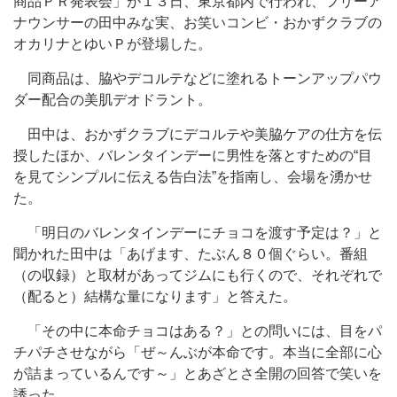
商品ＰＲ発表会」が１３日、東京都内で行われ、フリーア
ナウンサーの田中みな実、お笑いコンビ・おかずクラブの
オカリナとゆいＰが登場した。
同商品は、脇やデコルテなどに塗れるトーンアップパウ
ダー配合の美肌デオドラント。
田中は、おかずクラブにデコルテや美脇ケアの仕方を伝
授したほか、バレンタインデーに男性を落とすための“目
を見てシンプルに伝える告白法”を指南し、会場を湧かせ
た。
「明日のバレンタインデーにチョコを渡す予定は？」と
聞かれた田中は「あげます、たぶん８０個ぐらい。番組
（の収録）と取材があってジムにも行くので、それぞれで
（配ると）結構な量になります」と答えた。
「その中に本命チョコはある？」との問いには、目をパ
チパチさせながら「ぜ～んぶが本命です。本当に全部に心
が詰まっているんです～」とあざとさ全開の回答で笑いを
誘った。