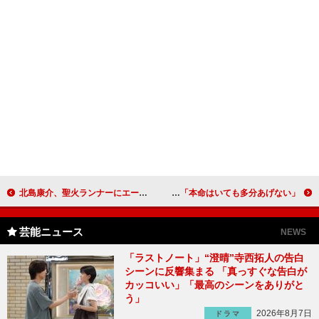
北島康介、聖火ランナーにエール 「沿道からの応援を武器に楽しんで」
磯山さやか、最近のバレンタイン事情を語る 「本命はいても多分あげない」
芸能ニュース
NEWS
「ラストノート」“澄晴”寺西拓人の告白
シーンに反響集まる 「真っすぐな告白が
カッコいい」「最高のシーンをありがと
う」
2026年8月7日
ドラマ