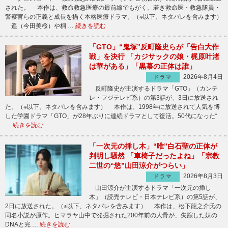
された。 本作は、救命救急医療の最前線でもがく、若き救命医・救急隊員・
警察官らの正義と成長を描く本格医療ドラマ。（※以下、ネタバレを含みます）
遥（今田美桜）や桐 …
続きを読む
「GTO」“鬼塚”反町隆史らが「告白大作
戦」を決行 「カジサックの娘・梶原叶渚
は華がある」「黒幕の正体は誰」
2026年8月4日
ドラマ
反町隆史が主演するドラマ「GTO」（カンテ
レ・フジテレビ系）の第3話が、3日に放送され
た。（※以下、ネタバレを含みます） 本作は、1998年に放送されて人気を博
した学園ドラマ「GTO」が28年ぶりに連続ドラマとして復活。50代になった“
…
続きを読む
「一次元の挿し木」“唯”白石聖の正体が
判明し騒然 「車椅子だったよね」「宗教
二世の“悠”山田涼介がつらい」
2026年8月3日
ドラマ
山田涼介が主演するドラマ「一次元の挿し
木」（読売テレビ・日本テレビ系）の第5話が、
2日に放送された。（※以下、ネタバレを含みます） 本作は、松下龍之介氏の
同名小説が原作。ヒマラヤ山中で発掘された200年前の人骨が、失踪した妹の
DNAと完 …
続きを読む