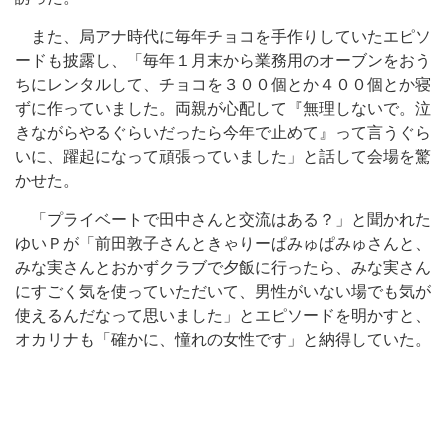
また、局アナ時代に毎年チョコを手作りしていたエピソ
ードも披露し、「毎年１月末から業務用のオーブンをおう
ちにレンタルして、チョコを３００個とか４００個とか寝
ずに作っていました。両親が心配して『無理しないで。泣
きながらやるぐらいだったら今年で止めて』って言うぐら
いに、躍起になって頑張っていました」と話して会場を驚
かせた。
「プライベートで田中さんと交流はある？」と聞かれた
ゆいＰが「前田敦子さんときゃりーぱみゅぱみゅさんと、
みな実さんとおかずクラブで夕飯に行ったら、みな実さん
にすごく気を使っていただいて、男性がいない場でも気が
使えるんだなって思いました」とエピソードを明かすと、
オカリナも「確かに、憧れの女性です」と納得していた。