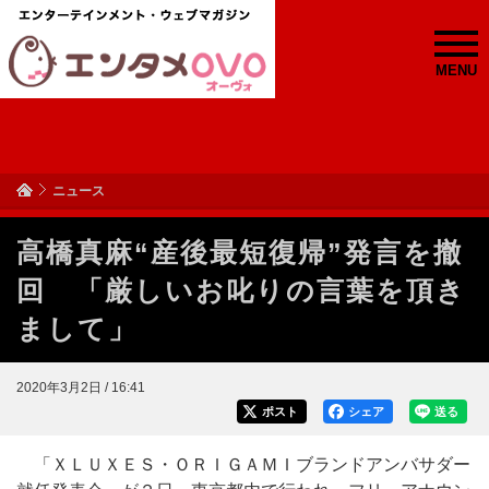
MENU
ニュース
高橋真麻“産後最短復帰”発言を撤
回 「厳しいお叱りの言葉を頂き
まして」
2020年3月2日 / 16:41
ポスト
シェア
送る
「ＸＬＵＸＥＳ・ＯＲＩＧＡＭＩブランドアンバサダー