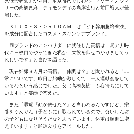
就任発表会」が２日、東京都内で行われ、フリーアナウン
サーの高橋真麻、ティモンディの高岸宏行と前田裕太が登
場した。
ＸＬＵＸＥＳ・ＯＲＩＧＡＭＩは「ヒト幹細胞培養液」
を成分に配合したコスメ・スキンケアブランド。
同ブランドのアンバサダーに就任した高橋は「局アナ時
代に三枚目でやってきた私が、大役を仰せつかりましてう
れしいです」と喜びを語った。
現在妊娠８カ月の高橋。「体調は？」と聞かれると「非
常にいいです。昨日は胎動が激しくて、一人運動会をして
いるなという感じでした。父（高橋英樹）も心待ちにして
います」と笑顔で答えた。
また「最近『顔が痩せた？』と言われるんですけど、栄
養をぐんぐん（子どもに）取られているので、食いしん坊
の子どもになりそうだなと思っています。体重は順調に増
えています」と順調ぶりをアピールした。