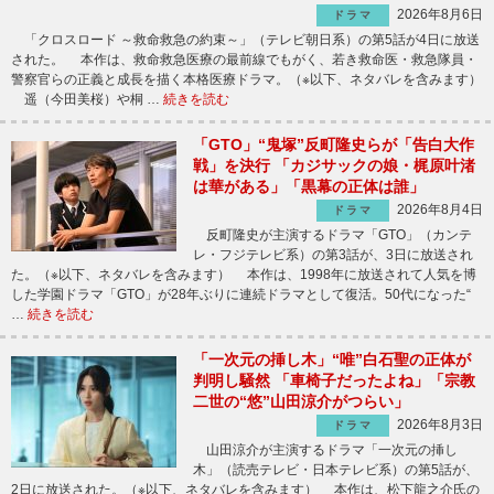
2026年8月6日
ドラマ
「クロスロード ～救命救急の約束～」（テレビ朝日系）の第5話が4日に放送
された。 本作は、救命救急医療の最前線でもがく、若き救命医・救急隊員・
警察官らの正義と成長を描く本格医療ドラマ。（※以下、ネタバレを含みます）
遥（今田美桜）や桐 …
続きを読む
「GTO」“鬼塚”反町隆史らが「告白大作
戦」を決行 「カジサックの娘・梶原叶渚
は華がある」「黒幕の正体は誰」
2026年8月4日
ドラマ
反町隆史が主演するドラマ「GTO」（カンテ
レ・フジテレビ系）の第3話が、3日に放送され
た。（※以下、ネタバレを含みます） 本作は、1998年に放送されて人気を博
した学園ドラマ「GTO」が28年ぶりに連続ドラマとして復活。50代になった“
…
続きを読む
「一次元の挿し木」“唯”白石聖の正体が
判明し騒然 「車椅子だったよね」「宗教
二世の“悠”山田涼介がつらい」
2026年8月3日
ドラマ
山田涼介が主演するドラマ「一次元の挿し
木」（読売テレビ・日本テレビ系）の第5話が、
2日に放送された。（※以下、ネタバレを含みます） 本作は、松下龍之介氏の