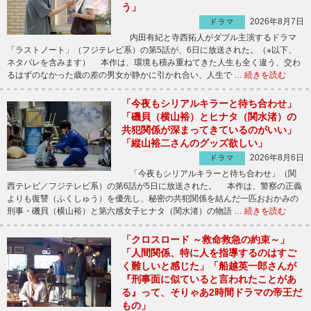
う」
2026年8月7日
ドラマ
内田有紀と寺西拓人がダブル主演するドラマ
「ラストノート」（フジテレビ系）の第5話が、6日に放送された。（※以下、
ネタバレを含みます） 本作は、環境も積み重ねてきた人生も全く違う、交わ
るはずのなかった歳の差の男女が静かに引かれ合い、人生で …
続きを読む
「今夜もシリアルキラーと待ち合わせ」
「磯貝（横山裕）とヒナタ（関水渚）の
共犯関係が深まってきているのがいい」
「縦山裕二さんのグッズ欲しい」
2026年8月6日
ドラマ
「今夜もシリアルキラーと待ち合わせ」（関
西テレビ／フジテレビ系）の第6話が5日に放送された。 本作は、警察の正義
よりも復讐（ふくしゅう）を優先し、秘密の共犯関係を結んだ一匹おおかみの
刑事・磯貝（横山裕）と第六感女子ヒナタ（関水渚）の物語 …
続きを読む
「クロスロード ～救命救急の約束～」
「人間関係、特に人を指導するのはすご
く難しいと感じた」「船越英一郎さんが
『刑事面に似ていると言われたことがあ
る』って、そりゃあ2時間ドラマの帝王だ
もの」