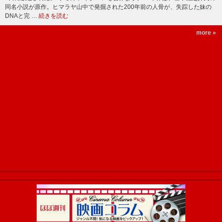
同名小説が原作。ヒマラヤ山中で発掘された200年前の人骨が、失踪した妹の
DNAと完 …
続きを読む
more »