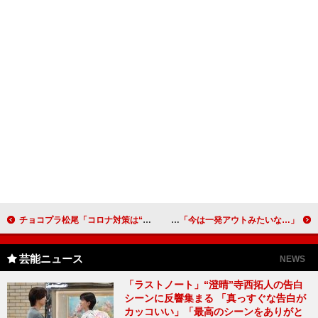
チョコプラ松尾「コロナ対策は“Ｔ洗い”とうがい」 長田「ベント中止は判断が難しい」
石田純一、芸能界の不倫報道にコメント 「今は一発アウトみたいな…」
芸能ニュース
NEWS
「ラストノート」“澄晴”寺西拓人の告白
シーンに反響集まる 「真っすぐな告白が
カッコいい」「最高のシーンをありがと