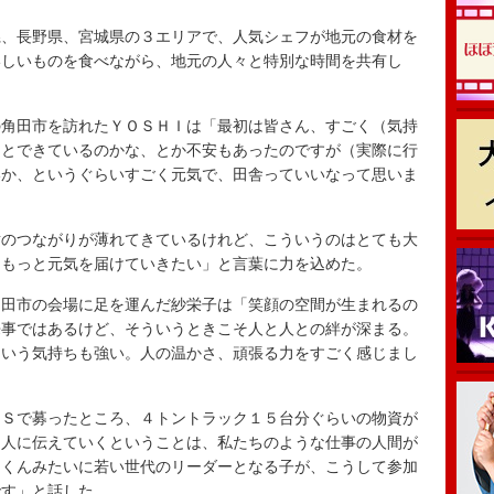
、長野県、宮城県の３エリアで、人気シェフが地元の食材を
いしいものを食べながら、地元の人々と特別な時間を共有し
角田市を訪れたＹＯＳＨＩは「最初は皆さん、すごく（気持
んとできているのかな、とか不安もあったのですが（実際に行
いか、というぐらいすごく元気で、田舎っていいなって思いま
のつながりが薄れてきているけれど、こういうのはとても大
、もっと元気を届けていきたい」と言葉に力を込めた。
田市の会場に足を運んだ紗栄子は「笑顔の空間が生まれるの
来事ではあるけど、そういうときこそ人と人との絆が深まる。
という気持ちも強い。人の温かさ、頑張る力をすごく感じまし
Ｓで募ったところ、４トントラック１５台分ぐらいの物資が
て人に伝えていくということは、私たちのような仕事の人間が
Ｉくんみたいに若い世代のリーダーとなる子が、こうして参加
です」と話した。