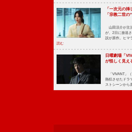
「一次元の挿
「宗教二世の
山田涼介が主演
が、2日に放送
説が原作。ヒマラ
読む
日曜劇場「V
が怪しく見え
「VIVANT」
熱狂させたドラ
ストシーンから直