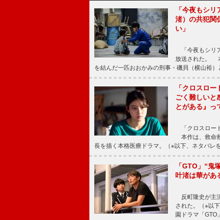
「今夜もシリ
渚）の共犯関
い」
「今夜もシリア
放送された。 
を結んだ一匹おおかみの刑事・磯貝（横山裕）
「クロスロー
ごく難しいと
とがある』っ
「クロスロード
本作は、救命救
長を描く本格医療ドラマ。（※以下、ネタバレ
「GTO」“
叶渚は華があ
反町隆史が主演
された。（※以
園ドラマ「GTO