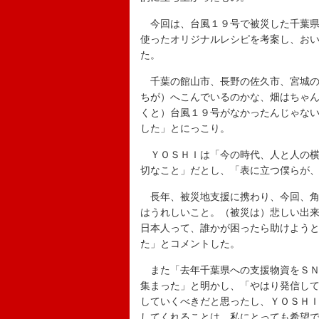
今回は、台風１９号で被災した千葉県
使ったオリジナルレシピを考案し、お
た。
千葉の館山市、長野の佐久市、宮城の
ちが）へこんでいるのかな、畑はちゃ
くと）台風１９号がなかったんじゃな
した」とにっこり。
ＹＯＳＨＩは「今の時代、人と人の横
切なこと」だとし、「表に立つ僕らが
長年、被災地支援に携わり、今回、角
はうれしいこと。（被災は）悲しい出
日本人って、誰かが困ったら助けよう
た」とコメントした。
また「去年千葉県への支援物資をＳＮ
集まった」と明かし、「やはり発信し
していくべきだと思ったし、ＹＯＳＨ
してくれることは、私にとっても希望