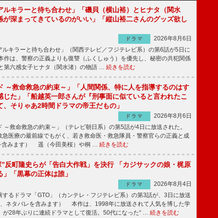
アルキラーと待ち合わせ」「磯貝（横山裕）とヒナタ（関水
係が深まってきているのがいい」「縦山裕二さんのグッズ欲し
2026年8月6日
ドラマ
ルキラーと待ち合わせ」（関西テレビ／フジテレビ系）の第6話が5日に
本作は、警察の正義よりも復讐（ふくしゅう）を優先し、秘密の共犯関係
と第六感女子ヒナタ（関水渚）の物語 …
続きを読む
ド ～救命救急の約束～」「人間関係、特に人を指導するのはす
感じた」「船越英一郎さんが『刑事面に似ていると言われたこ
て、そりゃあ2時間ドラマの帝王だもの」
2026年8月6日
ドラマ
 ～救命救急の約束～」（テレビ朝日系）の第5話が4日に放送された。
急医療の最前線でもがく、若き救命医・救急隊員・警察官らの正義と成
を含みます） 遥（今田美桜）や桐 …
続きを読む
鬼塚”反町隆史らが「告白大作戦」を決行 「カジサックの娘・梶原
る」「黒幕の正体は誰」
2026年8月4日
ドラマ
するドラマ「GTO」（カンテレ・フジテレビ系）の第3話が、3日に放送
下、ネタバレを含みます） 本作は、1998年に放送されて人気を博した学
」が28年ぶりに連続ドラマとして復活。50代になった“ …
続きを読む