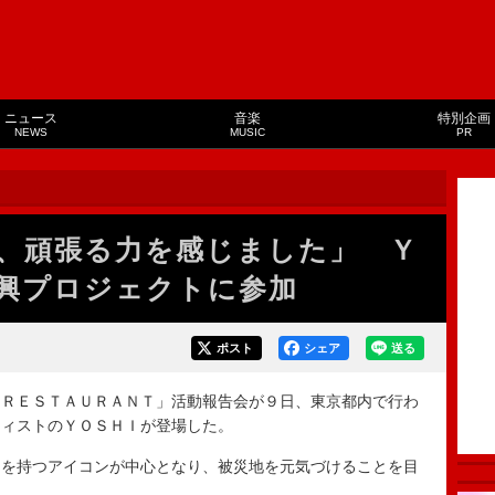
ニュース
音楽
特別企画
NEWS
MUSIC
PR
、頑張る力を感じました」 Ｙ
興プロジェクトに参加
ポスト
シェア
送る
ＲＥＳＴＡＵＲＡＮＴ」活動報告会が９日、東京都内で行わ
ティストのＹＯＳＨＩが登場した。
を持つアイコンが中心となり、被災地を元気づけることを目