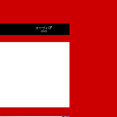
オーヴォ
OVO