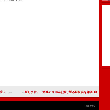
部分もある」
デヴィ夫人「どんな病気も跳ね返します」 激動の８０年を振り返る展覧会を開催
NEWS