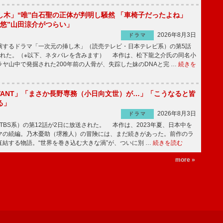
し木」“唯”白石聖の正体が判明し騒然 「車椅子だったよね」
“悠”山田涼介がつらい」
2026年8月3日
ドラマ
するドラマ「一次元の挿し木」（読売テレビ・日本テレビ系）の第5話
された。（※以下、ネタバレを含みます） 本作は、松下龍之介氏の同名小
ヤ山中で発掘された200年前の人骨が、失踪した妹のDNAと完 …
続きを
IVANT」「まさか長野専務（小日向文世）が…」「こうなると皆
る」
2026年8月3日
ドラマ
（TBS系）の第12話が2日に放送された。 本作は、2023年夏、日本中を
マの続編。乃木憂助（堺雅人）の冒険には、まだ続きがあった。前作のラ
結する物語。“世界を巻き込む大きな渦”が、ついに別 …
続きを読む
more »