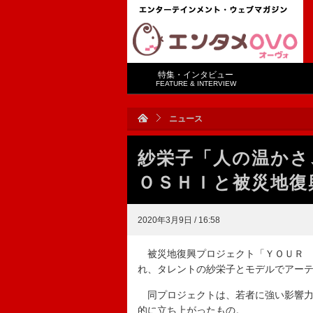
特集・インタビュー
FEATURE & INTERVIEW
ニュース
紗栄子「人の温かさ
ＯＳＨＩと被災地復
2020年3月9日 / 16:58
被災地復興プロジェクト「ＹＯＵＲ 
れ、タレントの紗栄子とモデルでアー
同プロジェクトは、若者に強い影響力
的に立ち上がったもの。