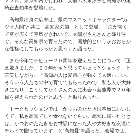
２２日、東京都内で行われ、女優の広末涼子と高知県の尾
崎正直知事が登壇した。
高知県出身の広末は、県のマスコットキャラクター“カ
ツオ人間”と共に「高知家の娘」として登場。「海が青く
て空が広くて空気がきれいで、太陽がさんさんと降り注
ぐ、そんな高知県で育ったので、開放的というかおおらか
な性格にしてもらったと思う」と語った。
また今年でデビュー２０周年を迎えたことについて「正
直驚きました。２０年かぁと思ってちょっとショック」と
苦笑しながら、「高知の人は愛県心が強くて人懐っこい。
そういう人たちの中で育ててもらったので、私も人が大好
きになり、こうしてたくさんの人に出会う芸能界で２０年
目を迎えられたのだと思う」と振り返った。
トークセッションでは「かつおのたたきは本当においし
くて、私も高知でしか食べないぐらい。高知に帰ったとき
は、かつおのたたきをお世話になった人や大好きな友達に
チルドで贈っています」と“高知愛”を語った。会場では、