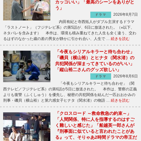
カッコいい」「最高のシーンをありがと
う」
2026年8月7日
ドラマ
内田有紀と寺西拓人がダブル主演するドラマ
「ラストノート」（フジテレビ系）の第5話が、6日に放送された。（※以下、
ネタバレを含みます） 本作は、環境も積み重ねてきた人生も全く違う、交わ
るはずのなかった歳の差の男女が静かに引かれ合い、人生で …
続きを読む
「今夜もシリアルキラーと待ち合わせ」
「磯貝（横山裕）とヒナタ（関水渚）の
共犯関係が深まってきているのがいい」
「縦山裕二さんのグッズ欲しい」
2026年8月6日
ドラマ
「今夜もシリアルキラーと待ち合わせ」（関
西テレビ／フジテレビ系）の第6話が5日に放送された。 本作は、警察の正義
よりも復讐（ふくしゅう）を優先し、秘密の共犯関係を結んだ一匹おおかみの
刑事・磯貝（横山裕）と第六感女子ヒナタ（関水渚）の物語 …
続きを読む
「クロスロード ～救命救急の約束～」
「人間関係、特に人を指導するのはすご
く難しいと感じた」「船越英一郎さんが
『刑事面に似ていると言われたことがあ
る』って、そりゃあ2時間ドラマの帝王だ