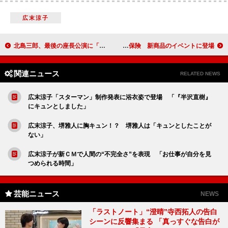
広末涼子
北島三郎、最後の座長公演に「やる気十分」 「歌い続けて死ぬだけです」
ｍｉｓｏｎｏと坂本美雨、ペット愛を明かす ペット保険 新商品のイベントに登場
関連ニュース
RELATED NEWS
広末涼子「スターマン」制作発表に浴衣姿で登場 「『半沢直樹』
にキュンとしました」
広末涼子、堺雅人に胸キュン！？ 堺雅人は「キュンとしたことが
ない」
広末涼子が新ＣＭで人間の“不完全さ”を表現 「お仕事が自分を見
つめられる時間」
芸能ニュース
NEWS
「ラストノート」“澄晴”寺西拓人の告白
シーンに反響集まる 「真っすぐな告白が