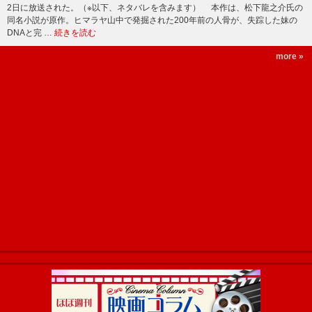
2日に放送された。（※以下、ネタバレを含みます） 本作は、松下龍之介氏の
同名小説が原作。ヒマラヤ山中で発掘された200年前の人骨が、失踪した妹の
DNAと完 …
続きを読む
more »