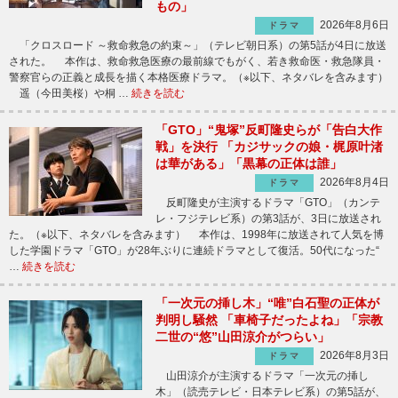
もの」
2026年8月6日
ドラマ
「クロスロード ～救命救急の約束～」（テレビ朝日系）の第5話が4日に放送
された。 本作は、救命救急医療の最前線でもがく、若き救命医・救急隊員・
警察官らの正義と成長を描く本格医療ドラマ。（※以下、ネタバレを含みます）
遥（今田美桜）や桐 …
続きを読む
「GTO」“鬼塚”反町隆史らが「告白大作
戦」を決行 「カジサックの娘・梶原叶渚
は華がある」「黒幕の正体は誰」
2026年8月4日
ドラマ
反町隆史が主演するドラマ「GTO」（カンテ
レ・フジテレビ系）の第3話が、3日に放送され
た。（※以下、ネタバレを含みます） 本作は、1998年に放送されて人気を博
した学園ドラマ「GTO」が28年ぶりに連続ドラマとして復活。50代になった“
…
続きを読む
「一次元の挿し木」“唯”白石聖の正体が
判明し騒然 「車椅子だったよね」「宗教
二世の“悠”山田涼介がつらい」
2026年8月3日
ドラマ
山田涼介が主演するドラマ「一次元の挿し
木」（読売テレビ・日本テレビ系）の第5話が、