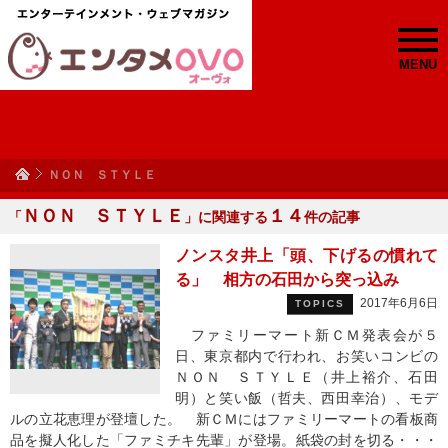
MENU
ＮＯＮ ＳＴＹＬＥ
ＮＯＮ ＳＴＹＬＥ
１４
「
」に関連する
件の記事
ノンスタ井上「頭、下げるの慣れて
る」 相方の石田から突っ込み
2017年6月6日
TOPICS
ファミリーマート新ＣＭ発表会が５
日、東京都内で行われ、お笑いコンビの
ＮＯＮ ＳＴＹＬＥ（井上裕介、石田
明）と笑い飯（哲夫、西田幸治）、モデ
ルの立花恵理が登壇した。 新ＣＭにはファミリーマートの看板商
品を擬人化した「ファミチキ先輩」が登場。紙袋の封を切る・・・