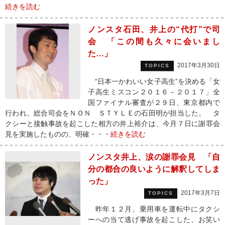
続きを読む
ノンスタ石田、井上の“代打”で司
会 「この間も久々に会いまし
た…」
2017年3月30日
TOPICS
“日本一かわいい女子高生”を決める「女
子高生ミスコン２０１６－２０１７」全
国ファイナル審査が２９日、東京都内で
行われ、総合司会をＮＯＮ ＳＴＹＬＥの石田明が担当した。 タ
クシーと接触事故を起こした相方の井上裕介は、今月７日に謝罪会
見を実施したものの、明確・・・
続きを読む
ノンスタ井上、涙の謝罪会見 「自
分の都合の良いように解釈してしま
った」
2017年3月7日
TOPICS
昨年１２月、乗用車を運転中にタクシ
ーへの当て逃げ事故を起こした、お笑い