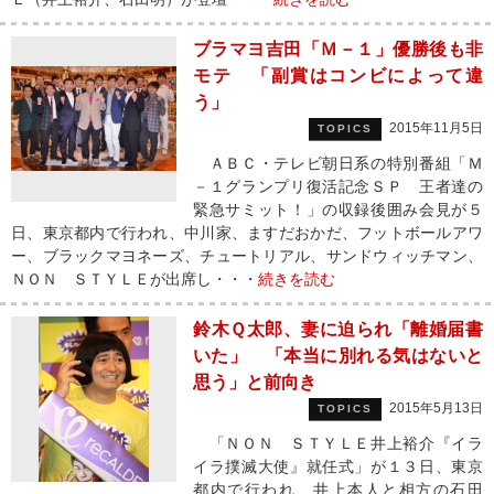
ブラマヨ吉田「Ｍ－１」優勝後も非
モテ 「副賞はコンビによって違
う」
2015年11月5日
TOPICS
ＡＢＣ・テレビ朝日系の特別番組「Ｍ
－１グランプリ復活記念ＳＰ 王者達の
緊急サミット！」の収録後囲み会見が５
日、東京都内で行われ、中川家、ますだおかだ、フットボールアワ
ー、ブラックマヨネーズ、チュートリアル、サンドウィッチマン、
ＮＯＮ ＳＴＹＬＥが出席し・・・
続きを読む
鈴木Ｑ太郎、妻に迫られ「離婚届書
いた」 「本当に別れる気はないと
思う」と前向き
2015年5月13日
TOPICS
「ＮＯＮ ＳＴＹＬＥ井上裕介『イラ
イラ撲滅大使』就任式」が１３日、東京
都内で行われ、井上本人と相方の石田