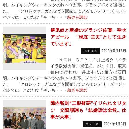
明、ハイキングウォーキングの鈴木Ｑ太郎、グランジほかが登壇し
た。 「クロレッツ」ガムなどを販売しているモンデリーズ・ジャ
パンでは、このたび「キレち・・・
続きを読む
椿鬼奴と新婚のグランジ佐藤、幸せ
アピール 「現在“主夫”として生き
ています」
2015年5月13日
TOPICS
「ＮＯＮ ＳＴＹＬＥ井上裕介『イラ
イラ撲滅大使』就任式」が１３日、東京
都内で行われ、井上本人と相方の石田
明、ハイキングウォーキングの鈴木Ｑ太郎、グランジほかが登壇し
た。 「クロレッツ」ガムなどを販売しているモンデリーズ・ジャ
パンでは、このたび「キレち・・・
続きを読む
陣内智則“二股疑惑”イジられタジタ
ジ 交際順調も「結婚話は全然。仕
事が大事」
2014年4月3日
ニュース