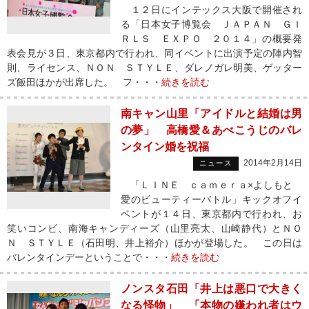
１２日にインテックス大阪で開催され
る「日本女子博覧会 ＪＡＰＡＮ ＧＩ
ＲＬＳ ＥＸＰＯ ２０１４」の概要発
表会見が３日、東京都内で行われ、同イベントに出演予定の陣内智
則、ライセンス、ＮＯＮ ＳＴＹＬＥ、ダレノガレ明美、ゲッター
ズ飯田ほかが出席した。 フ・・・
続きを読む
南キャン山里「アイドルと結婚は男
の夢」 高橋愛＆あべこうじのバレ
ンタイン婚を祝福
2014年2月14日
ニュース
「ＬＩＮＥ ｃａｍｅｒａ×よしもと
愛のビューティーバトル」キックオフイ
ベントが１４日、東京都内で行われ、お
笑いコンビ、南海キャンディーズ（山里亮太、山崎静代）とＮＯ
Ｎ ＳＴＹＬＥ（石田明、井上裕介）ほかが登場した。 この日は
バレンタインデーということで・・・
続きを読む
ノンスタ石田「井上は悪口で大きく
なる怪物」 「本物の嫌われ者はウ