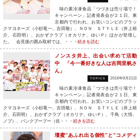
味の素冷凍食品「つづきは売り場で！
キャンペーン」記者発表会が２１日、東
京都内で行われ、お笑いコンビのブラッ
クマヨネーズ（小杉竜一、吉田敬）、ＮＯＮ ＳＴＹＬＥ（井上裕
介、石田明）、おかずクラブ（オカリナ、ゆいＰ）ほかが登壇し
た。 会見後の囲み取材では、・・・
続きを読む
ノンスタ井上、出会い求めて活動
中 「今一番好きな人は吉岡里帆さ
ん」
2016年9月21日
TOPICS
味の素冷凍食品「つづきは売り場で！
キャンペーン」記者発表会が２１日、東
京都内で行われ、お笑いコンビのブラッ
クマヨネーズ（小杉竜一、吉田敬）、ＮＯＮ ＳＴＹＬＥ（井上裕
介、石田明）、おかずクラブ（オカリナ、ゆいＰ）、千鳥（大悟、
ノブ）、パンクブーブー（佐・・・
続きを読む
壇蜜“あふれ出る個性”と“コメディ