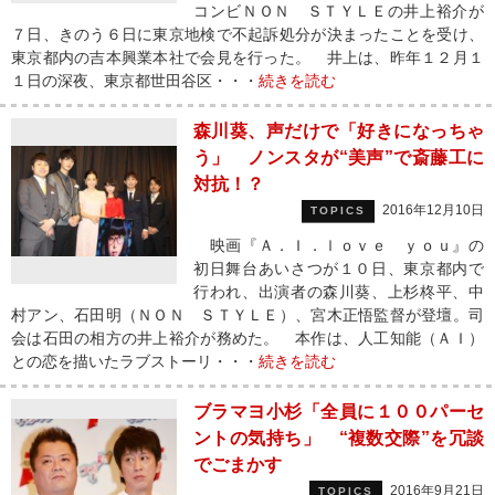
コンビＮＯＮ ＳＴＹＬＥの井上裕介が
７日、きのう６日に東京地検で不起訴処分が決まったことを受け、
東京都内の吉本興業本社で会見を行った。 井上は、昨年１２月１
１日の深夜、東京都世田谷区・・・
続きを読む
森川葵、声だけで「好きになっちゃ
う」 ノンスタが“美声”で斎藤工に
対抗！？
2016年12月10日
TOPICS
映画『Ａ．Ｉ．ｌｏｖｅ ｙｏｕ』の
初日舞台あいさつが１０日、東京都内で
行われ、出演者の森川葵、上杉柊平、中
村アン、石田明（ＮＯＮ ＳＴＹＬＥ）、宮木正悟監督が登壇。司
会は石田の相方の井上裕介が務めた。 本作は、人工知能（ＡＩ）
との恋を描いたラブストーリ・・・
続きを読む
ブラマヨ小杉「全員に１００パーセ
ントの気持ち」 “複数交際”を冗談
でごまかす
2016年9月21日
TOPICS