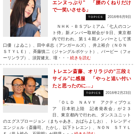
エンヌっぷり” 「腰のくねりだけ
で一笑いさせる」
2016年6月9日
TOPICS
ＮＨＫ・ＢＳプレミアム「七人のコン
ト侍」新メンバー取材会が９日、東京都
内で行われ、第１４期メンバーとして濱
口優（よゐこ）、田中卓志（アンガールズ）、井上裕介（ＮＯＮ
ＳＴＹＬＥ）、斉藤慎二（ジャングルポケット）、バービー（フォ
ーリンラブ）、須賀健太、壇・・・
続きを読む
トレエン斎藤、オリラジの“三段ミ
サイル”に感服 「やっと追い付い
たと思ったのに…」
2016年2月23日
TOPICS
「ＯＬＤ ＮＡＶＹ アクティブウェ
ア 日本初上陸 記者発表会」が２３
日、東京都内で行われ、ダンスユニット
のエグスプロージョン（まちゃあき、おばらよしお）、トレンディ
エンジェル（斎藤司、たかし、以下トレエン）、ＮＯＮ ＳＴＹＬ
Ｅ（井上裕介、石田明）が登壇・・・
続きを読む