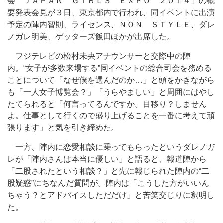
会 ＪＡＰＡＮ ＧＩＲＬＳ ＥＸＰＯ ２０１４」の概
要発表会見が３日、東京都内で行われ、同イベントに出演
予定の陣内智則、ライセンス、ＮＯＮ ＳＴＹＬＥ、ダレ
ノガレ明美、ゲッターズ飯田ほかが出席した。
フジテレビの松村未央アナウンサーと交際中の陣
内。“女子が多数来場する”同イベントの総合司会を務める
ことについて「なぜ僕を選んだのか…」と頭をかきながら
も「一人女子博覧会？」「うらやましい」と周囲にはやし
たてられると「何言ってるんですか。目移り？しません
よ。仕事として行くので盛り上げることを一番に考えて頑
張ります」と気を引き締めた。
一方、陣内に恋愛相談に乗ってもらったというダレノガ
レが「陣内さんは本当に優しい」と語ると、報道陣から
「二股されたという相談？」と先に報じられた陣内の“二
股疑惑”にちなんだ質問が。陣内は「こうした方がいいん
ちゃう？とアドバイスしただだけ」と苦笑交じりに釈明し
た。