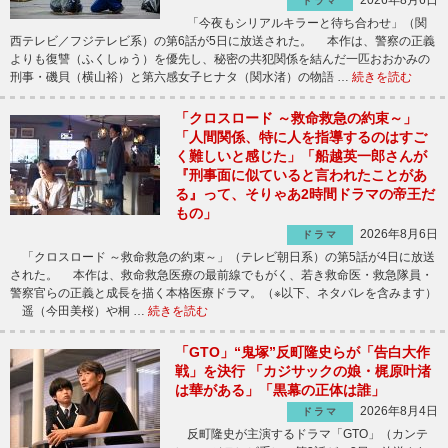
2026年8月6日
ドラマ
「今夜もシリアルキラーと待ち合わせ」（関
西テレビ／フジテレビ系）の第6話が5日に放送された。 本作は、警察の正義
よりも復讐（ふくしゅう）を優先し、秘密の共犯関係を結んだ一匹おおかみの
刑事・磯貝（横山裕）と第六感女子ヒナタ（関水渚）の物語 …
続きを読む
「クロスロード ～救命救急の約束～」
「人間関係、特に人を指導するのはすご
く難しいと感じた」「船越英一郎さんが
『刑事面に似ていると言われたことがあ
る』って、そりゃあ2時間ドラマの帝王だ
もの」
2026年8月6日
ドラマ
「クロスロード ～救命救急の約束～」（テレビ朝日系）の第5話が4日に放送
された。 本作は、救命救急医療の最前線でもがく、若き救命医・救急隊員・
警察官らの正義と成長を描く本格医療ドラマ。（※以下、ネタバレを含みます）
遥（今田美桜）や桐 …
続きを読む
「GTO」“鬼塚”反町隆史らが「告白大作
戦」を決行 「カジサックの娘・梶原叶渚
は華がある」「黒幕の正体は誰」
2026年8月4日
ドラマ
反町隆史が主演するドラマ「GTO」（カンテ