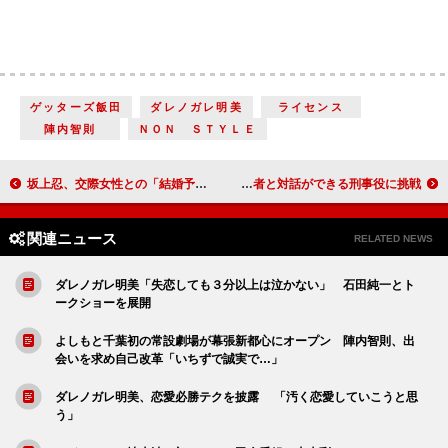
ゲッターズ飯田
ダレノガレ明美
ライセンス
陣内智則
ＮＯＮ ＳＴＹＬＥ
坂上忍、交際女性との「結婚予定ない」 “お返し”予定も「物は証拠になるので」
小栗旬「翻訳コンニャクが欲しい」 死者と対話ができる刑事役に挑戦
関連ニュース
RELATED NEWS
ダレノガレ明美「失恋しても３分以上は泣かない」 石田純一とト
ークショーを展開
よしもと千葉初の常設劇場が幕張新都心にオープン 陣内智則、出
会いを求め自己改革「いちずで誠実で…」
ダレノガレ明美、恋愛必勝テクを披露 「汚く恋愛していこうと思
う」