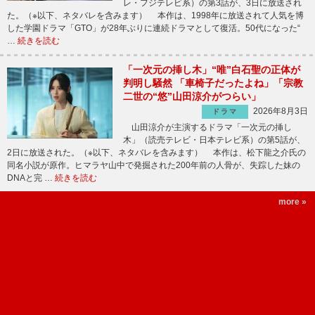
レ・フジテレビ系）の第3話が、3日に放送され
た。（※以下、ネタバレを含みます） 本作は、1998年に放送されて人気を博
した学園ドラマ「GTO」が28年ぶりに連続ドラマとして復活。50代になった“
…
続きを読む
「一次元の挿し木」“唯”白石聖の正体が
判明し騒然 「車椅子だったよね」「宗教
二世の“悠”山田涼介がつらい」
2026年8月3日
ドラマ
山田涼介が主演するドラマ「一次元の挿し
木」（読売テレビ・日本テレビ系）の第5話が、
2日に放送された。（※以下、ネタバレを含みます） 本作は、松下龍之介氏の
同名小説が原作。ヒマラヤ山中で発掘された200年前の人骨が、失踪した妹の
DNAと完 …
続きを読む
more »