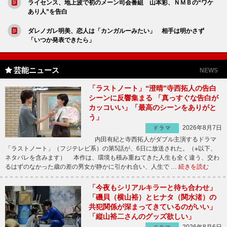
ライセンス、地上波で初のメーン司会番組 山本彩、ＮＭＢの“ワケ
あり人”を告白
ダレノガレ明美、恋人は「カンガルーみたい」 相手は明かさず
「いつか発表できたら」
芸能ニュース
NEWS
「ラストノート」“澄晴”寺西拓人の告白
シーンに反響集まる 「真っすぐな告白が
カッコいい」「最高のシーンをありがと
う」
2026年8月7日
ドラマ
内田有紀と寺西拓人がダブル主演するドラマ
「ラストノート」（フジテレビ系）の第5話が、6日に放送された。（※以下、
ネタバレを含みます） 本作は、環境も積み重ねてきた人生も全く違う、交わ
るはずのなかった歳の差の男女が静かに引かれ合い、人生で …
続きを読む
「今夜もシリアルキラーと待ち合わせ」
「磯貝（横山裕）とヒナタ（関水渚）の
共犯関係が深まってきているのがいい」
「縦山裕二さんのグッズ欲しい」