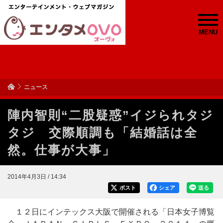
MENU
ニュース
陣内智則“二股疑惑”イジられタジ
タジ 交際順調も「結婚話は全
然。仕事が大事」
2014年4月3日 / 14:34
ポスト
シェア
送る
１２日にインテックス大阪で開催される「日本女子博覧