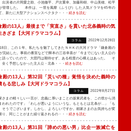
、出演者の片岡愛之助、小池徹平、戸次重幸、加藤和樹、中山美穂、松平
が登壇した。 本作は、一世を風靡（ふうび）した人気ドラマを45年の
て、新たに大型アクションスペクタク・・・
続きを読む
倉殿の13人」最後まで「実直さ」を貫いた北条義時の気
生きざま【大河ドラマコラム】
2022年12月28日
コラム
18日、この１年、私たちを魅了してきたＮＨＫの大河ドラマ「鎌倉殿の
」が完結した。事前の番宣などで脚本の三谷幸喜が「今までにない主人公の
と語っていたので、大団円は期待せず、ある程度の心構えはあった。 そ
、全く予想しなかった主人公・北条・・・
続きを読む
倉殿の13人」第32回「災いの種」覚悟を決めた義時の
積もる悲しみ【大河ドラマコラム】
2022年8月27日
コラム
さまの軽々しい一言が、忠義に厚いまことの坂東武者を、この世から消
まわれたのです」「わしが悪いようにいうな。もともとは北条が…」「も
、そうでございます。しかし、よろしいですか。頼家さまのお気持ちが変
限り、同じことがまた繰り返されるの・・・
続きを読む
倉殿の13人」第31回「諦めの悪い男」比企一族滅亡を