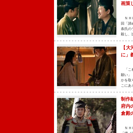
画策
ＮＨＫ
回「諦
条氏の
殺し、
【大
に」
「これ
願い」
かを取
こにあ
制作
府内
倉殿
ＮＨＫ