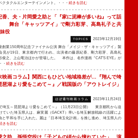
ペクタクルエンターテインメント。・・・
続きを読む
紀香、夫・片岡愛之助と「『家に泥棒が多いね』って話
」 舞台「キャッツアイ」で剛力彩芽、高島礼子と共
姉妹役
2023年12月19日
TOPICS
創業150周年記念ファイナル公演 舞台「メイジ・ザ・キャッツアイ」製
会見が19日、東京都内で行われ、出演者の藤原紀香、剛力彩芽、高島礼
谷俊之、上山竜治ほかが登場した。 本作は、名作漫画『CAT'S EYE』が
・・
続きを読む
末映画コラム】関西にもひどい地域格差が…『翔んで埼
琵琶湖より愛をこめて～』／戦国版の「アウトレイジ」
』
2023年11月24日
ほぼ週刊映画コラム
で埼玉～琵琶湖より愛をこめて～』（11月23日公開） 東京都民から迫
けていた埼玉県人は、麻実麗（GACKT）率いる埼玉解放戦線の活躍によ
由と平和を手に入れた。麗は「日本埼玉化計画」を推し進め、埼玉県人の
続きを読む
愛之助、孫悟空役は「子どもの頃から憧れていた」 演