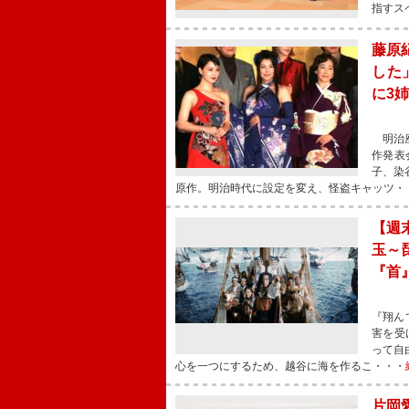
指すス
藤原
した
に3
明治座
作発表
子、染
原作。明治時代に設定を変え、怪盗キャッツ・
【週
玉～
『首
『翔ん
害を受
って自
心を一つにするため、越谷に海を作るこ・・・
片岡