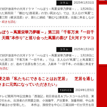
2025年1月31日
コラム
で好評放送中の大河ドラマ「べらぼう～蔦重栄華乃夢噺～」。1月26日に
れた第四回「『雛(ひな)形若菜』の甘い罠(わな)」では、主人公の“蔦重”こ
重三郎（横浜流星）が、新たに錦絵『雛(ひな)形若菜』出版に奔走しなが
・
続きを読む
らぼう～蔦重栄華乃夢噺～」第三回「千客万来『一目千
」天職”本作り“と巡り会った蔦重の喜び【大河ドラマコ
】
2025年1月24日
コラム
で好評放送中の大河ドラマ「べらぼう～蔦重栄華乃夢噺～」。1月19日に
れた第三回「千客万来『一目千本』」では、主人公の“蔦重”こと蔦屋重三
浜流星）が、改めて吉原を救うため、入銀本『一目千本』の出版に奔走す
を読む
愛之助「私たちにできることはお芝居」 芝居を通し
さまに元気になっていただきたい」
2024年1月5日
TOPICS
レビ開局70年記念舞台「西遊記」初日前会見＆プレスコールが5日、東
で行われ、出演者の片岡愛之助、小池徹平、戸次重幸、加藤和樹、中山美
平健ほかが登壇した。 本作は、孫悟空を中心に三蔵法師一行が天竺を目