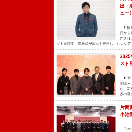
出・
ュー
片岡愛
日から
作され
ゾミが脚本、堤幸彦が演出を担当し、壮大なア
20
スト
10月
夢噺～
か、新
役の宮
片岡
小池
日本テ