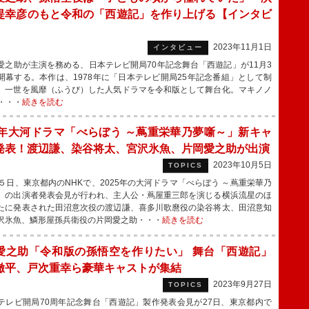
堤幸彦のもと令和の「西遊記」を作り上げる【インタビ
】
2023年11月1日
インタビュー
之助が主演を務める、日本テレビ開局70年記念舞台「西遊記」が11月3
開幕する。本作は、1978年に「日本テレビ開局25年記念番組」として制
、一世を風靡（ふうび）した人気ドラマを令和版として舞台化。マキノノ
・・・
続きを読む
25年大河ドラマ「べらぼう ～蔦重栄華乃夢噺～」新キャ
発表！渡辺謙、染谷将太、宮沢氷魚、片岡愛之助が出演
2023年10月5日
TOPICS
５日、東京都内のNHKで、2025年の大河ドラマ「べらぼう ～蔦重栄華乃
」の出演者発表会見が行われ、主人公・蔦屋重三郎を演じる横浜流星のほ
たに発表された田沼意次役の渡辺謙、喜多川歌麿役の染谷将太、田沼意知
沢氷魚、鱗形屋孫兵衛役の片岡愛之助・・・
続きを読む
愛之助「令和版の孫悟空を作りたい」 舞台「西遊記」
徹平、戸次重幸ら豪華キャストが集結
2023年9月27日
TOPICS
レビ開局70周年記念舞台「西遊記」製作発表会見が27日、東京都内で