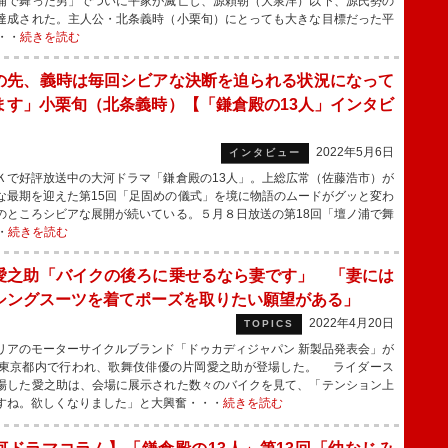
浦で舞った男」でついに平家が滅亡し、源頼朝（大泉洋）以下、源氏勢の
達成された。主人公・北条義時（小栗旬）にとっても大きな目標だった平
・・
続きを読む
の先、義時は毎回シビアな決断を迫られる状況になって
ます」小栗旬（北条義時）【「鎌倉殿の13人」インタビ
】
2022年5月6日
インタビュー
で好評放送中の大河ドラマ「鎌倉殿の13人」。上総広常（佐藤浩市）が
な最期を迎えた第15回「足固めの儀式」を境に物語のムードがグッと変わ
のところシビアな展開が続いている。５月８日放送の第18回「壇ノ浦で舞
・
続きを読む
愛之助「バイクの後ろに乗せるなら妻です」 「妻には
シングスーツを着てポーズを取りたい願望がある」
2022年4月20日
TOPICS
アのモーターサイクルブランド「ドゥカディジャパン 新製品発表会」が
、東京都内で行われ、歌舞伎俳優の片岡愛之助が登場した。 ライダース
場した愛之助は、会場に展示された数々のバイクを見て、「テンション上
すね。欲しくなりました」と大興奮・・・
続きを読む