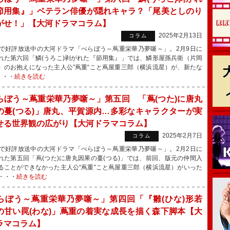
節用集』」ベテラン俳優が隠れキャラ？「尾美としのり
がせ！」【大河ドラマコラム】
2025年2月13日
コラム
で好評放送中の大河ドラマ「べらぼう～蔦重栄華乃夢噺～」。2月9日に
れた第六回「鱗(うろこ)剥がれた『節用集』」では、鱗形屋孫兵衛（片岡
）のお抱えになった主人公”蔦重“こと蔦屋重三郎（横浜流星）が、新たな
・・・
続きを読む
らぼう～蔦重栄華乃夢噺～」第五回 「蔦(つた)に唐丸
の蔓(つる)」唐丸、平賀源内…多彩なキャラクターが実
せる世界観の広がり【大河ドラマコラム】
2025年2月7日
コラム
で好評放送中の大河ドラマ「べらぼう～蔦重栄華乃夢噺～」。2月2日に
れた第五回「蔦(つた)に唐丸因果の蔓(つる)」では、前回、版元の仲間入
ることができなかった主人公“蔦重”こと蔦屋重三郎（横浜流星）がいった
・・・
続きを読む
らぼう～蔦重栄華乃夢噺～」第四回「『雛(ひな)形若
の甘い罠(わな)」蔦重の着実な成長を描く森下脚本【大
ラマコラム】