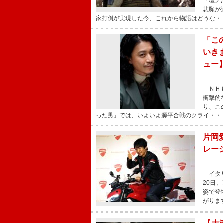
「壇ノ
悲願が
家打倒が実現した今、これから物語はどうな・
「こ
いき
ュー
ＮＨＫ
衝撃的
り、こ
った男」では、いよいよ源平合戦のクライ・・
片岡
レー
イタリ
20日
姿で登
がりま