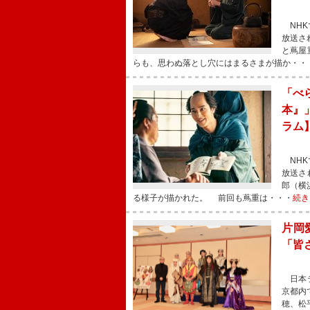
NHK
放送さ
と蔦屋
らも、思わぬ落とし穴にはまるさまが描か・・
「べ
本』
ラム
NHK
放送さ
郎（横
る様子が描かれた。 前回も蔦重は・・・
続き
片岡
「皆
日本テ
京都内
穂、松