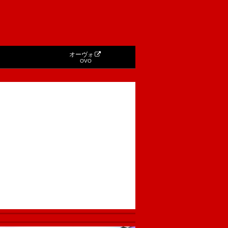
オーヴォ
OVO