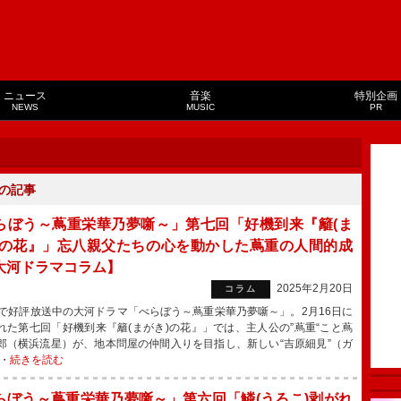
ニュース
音楽
特別企画
NEWS
MUSIC
PR
の記事
らぼう～蔦重栄華乃夢噺～」第七回「好機到来『籬(ま
)の花』」忘八親父たちの心を動かした蔦重の人間的成
大河ドラマコラム】
2025年2月20日
コラム
で好評放送中の大河ドラマ「べらぼう～蔦重栄華乃夢噺～」。2月16日に
れた第七回「好機到来『籬(まがき)の花』」では、主人公の”蔦重“こと蔦
郎（横浜流星）が、地本問屋の仲間入りを目指し、新しい“吉原細見”（ガ
・
続きを読む
らぼう～蔦重栄華乃夢噺～」第六回「鱗(うろこ)剥がれ