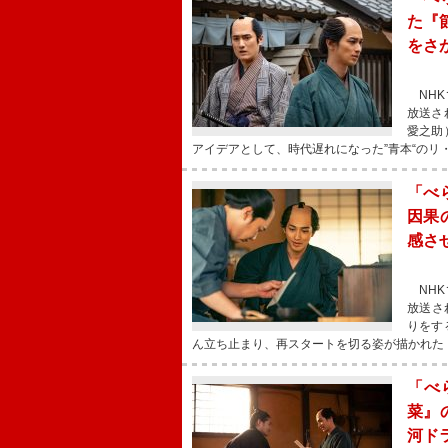
た『
をさ
NHK
放送さ
愛之助
アイデアとして、時代遅れになった”青本“のリ
「べ
因果
感さ
NHK
放送さ
りをす
ん立ち止まり、再スタートを切る姿が描かれた
「べ
菜』
河ド