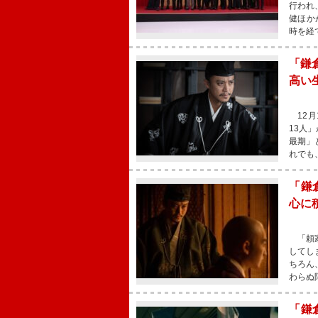
行われ
健ほか
時を経
「鎌
高い
12月
13人
最期」
れでも
「鎌
心に
「頼家
してし
ちろん
わらぬ
「鎌