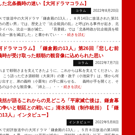
した北条義時の迷い【大河ドラマコラム】
2022年8月20日
コラム
で放送中の大河ドラマ「鎌倉殿の13人」。８月14日に放送された第31
めの悪い男」では、歴史上で「比企能員の乱」と呼ばれる事件が起き、北
ライバル、比企一族が滅亡。 『吾妻鏡』では「北条時政が比企能員を暗
比企一族を滅ぼした」と書かれてい・・・
続きを読む
河ドラマコラム】「鎌倉殿の13人」第26回「悲しむ前
義時が受け取った頼朝の観音像に込められた思い
2022年7月7日
コラム
まで頼朝さまを支えてきたように、これからは私を支えてください。お
 こう語った亡き源頼朝（大泉洋）の妻・政子（小池栄子）は、懐から何
り出すと、弟の義時（小栗旬）の手に握らせる。 義時が手を開くと、そ
るのは小さな観音像。「姉上…」・・・
続きを読む
統括が語るこれからの見どころ「平家滅亡後は、鎌倉幕
の争いと朝廷との戦いに」清水拓哉（制作統括）【「鎌
の13人」インタビュー】
2022年5月8日
インタビュー
で好評放送中の大河ドラマ「鎌倉殿の13人」。５月８日放送の第18回