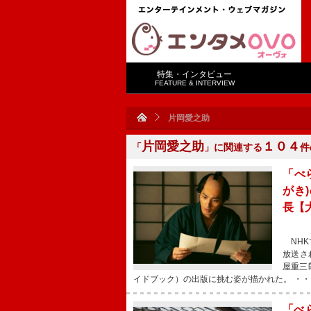
特集・インタビュー
FEATURE & INTERVIEW
片岡愛之助
片岡愛之助
１０４
「
」に関連する
件
「べ
がき
長【
NHK
放送さ
屋重三
イドブック）の出版に挑む姿が描かれた。 ・・
「べ