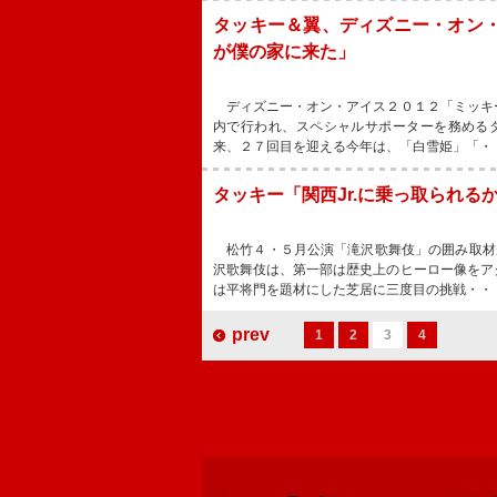
タッキー＆翼、ディズニー・オン
が僕の家に来た」
ディズニー・オン・アイス２０１２「ミッキ
内で行われ、スペシャルサポーターを務める
来、２７回目を迎える今年は、「白雪姫」「・
タッキー「関西Jr.に乗っ取られ
松竹４・５月公演「滝沢歌舞伎」の囲み取材が
沢歌舞伎は、第一部は歴史上のヒーロー像をア
は平将門を題材にした芝居に三度目の挑戦・・
prev
1
2
3
4