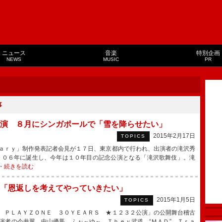
ニュース
音楽
特別企画
NEWS
MUSIC
PR
事
演 ８月にシンガポールで「雪を降らせたい」
2015年2月17日
TOPICS
ａｒｙ」制作発表記者会見が１７日、東京都内で行われ、出演者の滝沢秀
００６年に誕生し、今年は１０年目の記念公演となる「滝沢歌舞伎」。滝
・
続きを読む
「恩返しを考えてやっていきたい」
2015年1月5日
TOPICS
 ＰＬＡＹＺＯＮＥ ３０ＹＥＡＲＳ ★１２３２公演」の公開舞台稽古
演者の今井翼、中山優馬、ふぉ～ゆ～、Ｔｈｅｙ武道、“ＭＡＤ”、Ｔｒａ