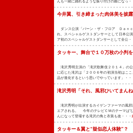
んも一緒に踊れるような振り付けの曲になっ・
今井翼、引き締まった肉体美を披露
ダンス公演「バーン・ザ・フロア Ｄａｎｃ
れ、スペシャルゲストダンサーとして日本公
ア初のスペシャルゲストダンサーとして全公・
タッキー、舞台で１０万枚の小判を
滝沢秀明主演の「滝沢歌舞伎２０１４」の公
に応じた滝沢は「２００６年の初演当初はここ
品が進化するという思いでやっています」・・
滝沢秀明「それ、風邪ひいてまんね
滝沢秀明が出演するカイゲンファーマの風邪
エアされる。 今年のテレビＣＭのテーマは“
んになって登場する滝沢の角と衣装も改・・・
タッキー＆翼と“疑似恋人体験”？