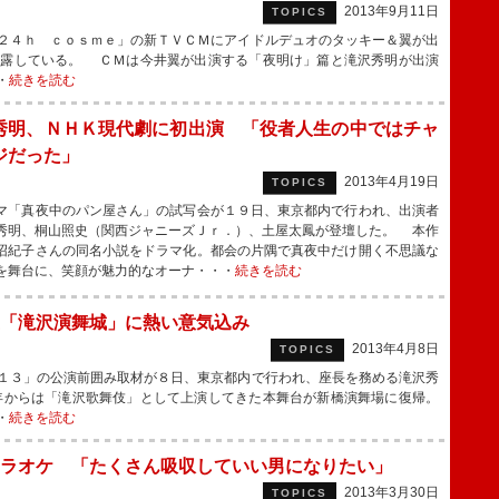
2013年9月11日
TOPICS
２４ｈ ｃｏｓｍｅ」の新ＴＶＣＭにアイドルデュオのタッキー＆翼が出
披露している。 ＣＭは今井翼が出演する「夜明け」篇と滝沢秀明が出演
・
続きを読む
秀明、ＮＨＫ現代劇に初出演 「役者人生の中ではチャ
ジだった」
2013年4月19日
TOPICS
「真夜中のパン屋さん」の試写会が１９日、東京都内で行われ、出演者
秀明、桐山照史（関西ジャニーズＪｒ．）、土屋太鳳が登壇した。 本作
沼紀子さんの同名小説をドラマ化。都会の片隅で真夜中だけ開く不思議な
を舞台に、笑顔が魅力的なオーナ・・・
続きを読む
「滝沢演舞城」に熱い意気込み
2013年4月8日
TOPICS
１３」の公演前囲み取材が８日、東京都内で行われ、座長を務める滝沢秀
年からは「滝沢歌舞伎」として上演してきた本舞台が新橋演舞場に復帰。
・
続きを読む
ラオケ 「たくさん吸収していい男になりたい」
2013年3月30日
TOPICS