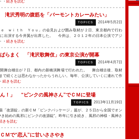
・・
続きを読む
 滝沢秀明の腹筋を「バーモントカレーみたい」
2014年5月2日
TOPICS
ｅ ｗｉｔｈ Ｙｏｕ」の会見および囲み取材が２日、東京都内で行わ
演に出演する今井翼が出席した。 今井は、２０１２年の日本公演でアジ
・・
続きを読む
ばらまく 「滝沢歌舞伎」の東京公演が開幕
2014年4月7日
TOPICS
開舞台稽古が７日、都内の新橋演舞場で行われた。 舞台稽古後、取材
まで続くとは思わなかったからうれしい。毎年、公演していくに連れて作
・
続きを読む
ん！」 “ピンクの風神さん”でＣＭに登場
2013年11月19日
TOPICS
薬「改源錠」の新ＣＭ「ピンクパッケージ」篇が、２５日から全国でオン
ひき始めの風邪にピンクの改源錠”。昨年に引き続き、風邪の神様・風神さ
続きを読む
 ＣＭで“恋人”に甘いささやき