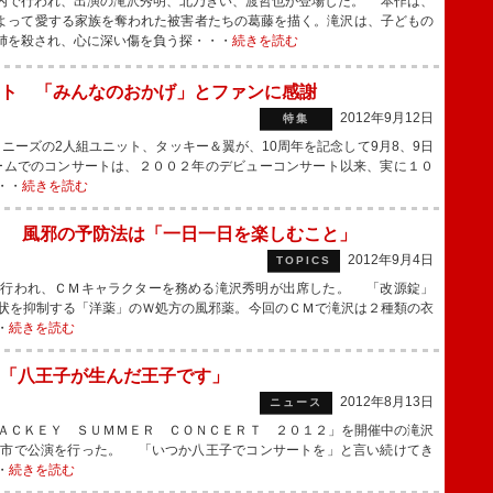
内で行われ、出演の滝沢秀明、北乃きい、渡哲也が登場した。 本作は、
よって愛する家族を奪われた被害者たちの葛藤を描く。滝沢は、子どもの
姉を殺され、心に深い傷を負う探・・・
続きを読む
ト 「みんなのおかげ」とファンに感謝
2012年9月12日
特集
ニーズの2人組ユニット、タッキー＆翼が、10周年を記念して9月8、9日
ームでのコンサートは、２００２年のデビューコンサート以来、実に１０
・・
続きを読む
に 風邪の予防法は「一日一日を楽しむこと」
2012年9月4日
TOPICS
行われ、ＣＭキャラクターを務める滝沢秀明が出席した。 「改源錠」
状を抑制する「洋薬」のＷ処方の風邪薬。今回のＣＭで滝沢は２種類の衣
・
続きを読む
「八王子が生んだ王子です」
2012年8月13日
ニュース
ＡＣＫＥＹ ＳＵＭＭＥＲ ＣＯＮＣＥＲＴ ２０１２」を開催中の滝沢
子市で公演を行った。 「いつか八王子でコンサートを」と言い続けてき
・
続きを読む