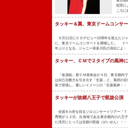
東京都
犯罪に
ころに
タッキー＆翼、東京ドームコンサー
９月11日にＣＤデビュー10周年を迎えたジャ
に、東京ドームコンサートを開催した。 ド
年ぶりとなる。ジャニー喜多川氏の演出によ・
タッキー、ＣＭで２タイプの風神
「改源錠」新ＣＭ発表会が４日、東京都内で
は自己治癒力を引き出す「生薬」と、風邪の症
装で登場し、優しいイメージの「生薬風神・・
タッキーが故郷八王子で凱旋公演 
全国８カ所を回るソロコンサートツアー「Ｔ
秀明が１２日、出身地である東京都内の八王
た滝沢にとっては念願の凱旋（がいせん）・・