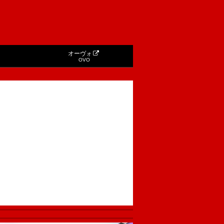
オーヴォ
OVO