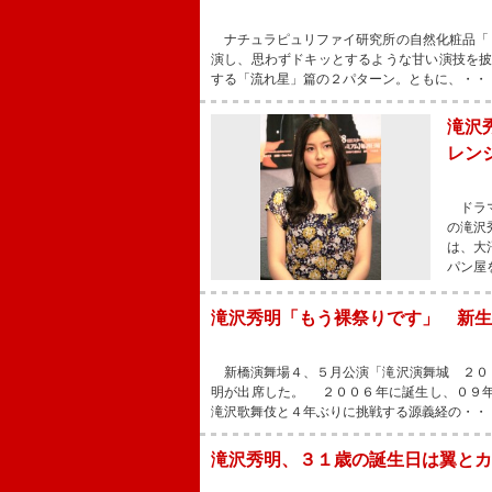
ナチュラピュリファイ研究所の自然化粧品「
演し、思わずドキッとするような甘い演技を
する「流れ星」篇の２パターン。ともに、・・
滝沢
レン
ドラマ
の滝沢
は、大
パン屋
滝沢秀明「もう裸祭りです」 新生
新橋演舞場４、５月公演「滝沢演舞城 ２０
明が出席した。 ２００６年に誕生し、０９
滝沢歌舞伎と４年ぶりに挑戦する源義経の・・
滝沢秀明、３１歳の誕生日は翼とカ