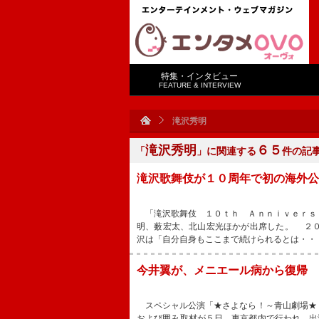
特集・インタビュー
FEATURE & INTERVIEW
滝沢秀明
滝沢秀明
６５
「
」に関連する
件の記
滝沢歌舞伎が１０周年で初の海外公
「滝沢歌舞伎 １０ｔｈ Ａｎｎｉｖｅｒｓ
明、薮宏太、北山宏光ほかが出席した。 ２
沢は「自分自身もここまで続けられるとは・・
今井翼が、メニエール病から復帰 
スペシャル公演「★さよなら！～青山劇場★
および囲み取材が５日、東京都内で行われ、出