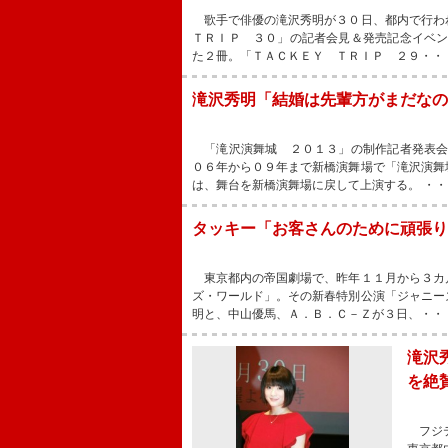
歌手で俳優の滝沢秀明が３０日、都内で行わ
ＴＲＩＰ ３０」の記者会見＆発売記念イベ
た２冊。「ＴＡＣＫＥＹ ＴＲＩＰ ２９・・
滝沢秀明「結婚は先輩方がまだなの
「滝沢演舞城 ２０１３」の制作記者発表会
０６年から０９年まで新橋演舞場で「滝沢演舞
は、舞台を新橋演舞場に戻して上演する。 ・・
タッキー「お客さんのために頑張り
東京都内の帝国劇場で、昨年１１月から３カ
ズ・ワールド」。その新春特別公演「ジャニー
明と、中山優馬、Ａ．Ｂ．Ｃ－Ｚが３日、・・
滝沢
を絶
フジテ