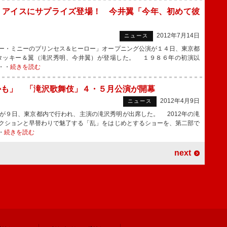
・アイスにサプライズ登場！ 今井翼「今年、初めて彼
2012年7月14日
ニュース
ー・ミニーのプリンセス＆ヒーロー」オープニング公演が１４日、東京都
タッキー＆翼（滝沢秀明、今井翼）が登場した。 １９８６年の初演以
・・
続きを読む
るかも」 「滝沢歌舞伎」４・５月公演が開幕
2012年4月9日
ニュース
９日、東京都内で行われ、主演の滝沢秀明が出席した。 2012年の滝
クションと早替わりで魅了する「乱」をはじめとするショーを、第二部で
・
続きを読む
next