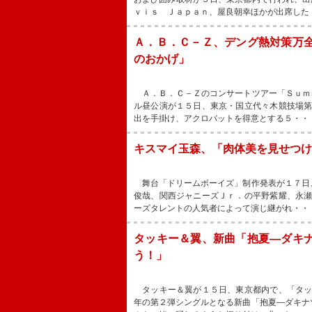
ｖｉｓ Ｊａｐａｎ、屋良朝幸ほかが出席した
Ａ．Ｂ．Ｃ－Ｚ、デング熱対策万
のおかげ」
Ａ．Ｂ．Ｃ－Ｚのコンサートツアー「Ｓｕｍｍ
ル昼公演が１５日、東京・国立代々木競技場
出を手掛け、アクロバットを得意とする５・・
キスマイ玉森、「肉体美を見せつけ
舞台「ドリームボーイズ」制作発表が１７日
俊哉、関西ジャニーズＪｒ．の平野紫耀、永
ーズタレントの人気者によって演じ継がれ・・
タッキー＆翼、新曲「抱夏―ダキ
う！」
タッキー＆翼が１５日、東京都内で、「タッ
年の第２弾シングルとなる新曲「抱夏―ダキナ