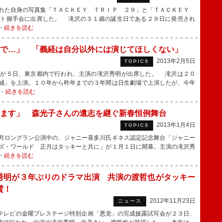
れた自身の写真集「ＴＡＣＫＥＹ ＴＲＩＰ ２９」と「ＴＡＣＫＥＹ
ント握手会に出席した。 滝沢の３１歳の誕生日である２９日に発売され
・
続きを読む
で…」 「義経は自分以外には演じてほしくない」
2013年2月5日
TOPICS
が５日、東京都内で行われ、主演の滝沢秀明が出席した。 滝沢は２０
城」を上演。１０年から昨年までの３年間は日生劇場で上演したが、今年
・
続きを読む
ます」 森光子さんの遺志を継ぐ新春恒例舞台
2013年1月4日
TOPICS
月ロングラン公演中の、ジャニー喜多川氏ギネス認定記念舞台「ジャニー
ズ・ワールド 正月はタッキーと共に」が１月１日に開幕。主演の滝沢秀
・
続きを読む
秀明が３年ぶりのドラマ出演 共演の渡哲也がタッキー
賛！
2012年11月23日
ニュース
レビの金曜プレステージ特別企画「悪党」の完成披露試写会が２３日、