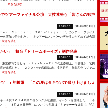
・・・
続きを読む
全でツアーファイナル公演 大技連発も「皆さんの歓声
2014年9月15日
TOPICS
ｅｒ Ｃｏｎｃｅｒｔ ２０１４“Ｌｅｇｅｎｄ”」のツアー・ファイナ
第一体育館で行われた。 本ツアーはメンバーの河合郁人が初めて総合演
・
続きを読む
たい」 舞台「ドリームボーイズ」制作発表
2014年6月17日
TOPICS
、東京都内で行われ、Ｋｉｓ－Ｍｙ－Ｆｔ２の玉森裕太、千賀健永、宮田
瀬廉が出席した。 ２００４年の初演以来、滝沢秀明、亀梨和也らジャニ
・
続きを読む
ナツ―」初披露 「この夏はタキツバで盛り上げましょ
2014年6月16日
TOPICS
キー＆翼２０１４年第２弾シングル初披露」イベントを開催した。 今
ツ―」（８月２０日発売）について今井翼は「キャッチーな楽曲で、皆さ