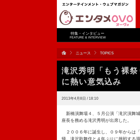
特集・インタビュー
FEATURE & INTERVIEW
ニュース
TOPICS
滝沢秀明「もう裸祭
に熱い意気込み
2013年4月8日 / 18:10
新橋演舞場４、５月公演「滝沢演舞城
座長を務める滝沢秀明が出席した。
２００６年に誕生し、０９年からは「
帰。滝沢歌舞伎と４年ぶりに挑戦する