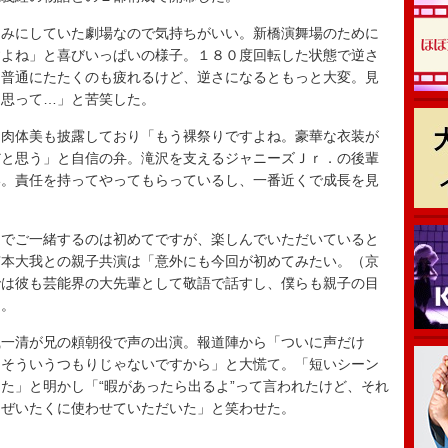
みにしていた劇場なので気持ちがいい。新橋演舞場のために
すよね」と喜びいっぱいの様子。１８０度回転した状態で逆さ
「普通にたたくのも疲れるけど、逆さになるともっと大変。見
と思って…」と苦笑した。
肉体美も披露しており「もう裸祭りですよね。豪華な衣装が
だと思う」と自信の弁。滝沢を支えるジャニーズＪｒ．の後輩
い。責任を持ってやってもらっているし、一番近くで成長を見
。
でご一緒するのは初めてですが、楽しんでいただいていると
京本大我との親子共演は「意外にも今回が初めてみたい。（京
では彼も芸能界の大先輩として敬語で話すし、僕らも親子の目
た。
一清が兄の頼朝役で声の出演。報道陣から「ついに声だけ
 そういうつもりじゃないですから」と大慌て。「短いシーン
た」と明かし「“暇があったら出るよ”って言われたけど、それ
。ぜいたくに使わせていただいた」と笑わせた。