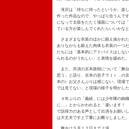
滝沢は「待ちに待ったというか、楽し
作った作品なので、やっぱり合うんで
になって太鼓をたたく場面については
ている方が楽しんでくれたらいいかな
さまざまな衣装のほかに鍛え抜かれた
ありながらも鍛えた肉体も衣装の一つ
たちには「基本的にアドバイスはしな
られるのがうれしい」と表情を緩めた
また、共演の京本政樹について「舞台
思う」と語り、京本の息子でＪｒ．の
本の）お父さんぶりは感じない。現場
では見てない」と現場の様子を明かし
４年ぶりの「義経」には少年隊の錦織
に…」とからかわれると「違います！
で説得力のある声として出演をお願いし
は大丈夫ですと丁重にお断りしました
舞台は５月１２日まで上演。