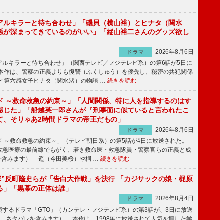
アルキラーと待ち合わせ」「磯貝（横山裕）とヒナタ（関水
係が深まってきているのがいい」「縦山裕二さんのグッズ欲し
2026年8月6日
ドラマ
ルキラーと待ち合わせ」（関西テレビ／フジテレビ系）の第6話が5日に
本作は、警察の正義よりも復讐（ふくしゅう）を優先し、秘密の共犯関係
と第六感女子ヒナタ（関水渚）の物語 …
続きを読む
ド ～救命救急の約束～」「人間関係、特に人を指導するのはす
感じた」「船越英一郎さんが『刑事面に似ていると言われたこ
て、そりゃあ2時間ドラマの帝王だもの」
2026年8月6日
ドラマ
 ～救命救急の約束～」（テレビ朝日系）の第5話が4日に放送された。
急医療の最前線でもがく、若き救命医・救急隊員・警察官らの正義と成
を含みます） 遥（今田美桜）や桐 …
続きを読む
鬼塚”反町隆史らが「告白大作戦」を決行 「カジサックの娘・梶原
る」「黒幕の正体は誰」
2026年8月4日
ドラマ
するドラマ「GTO」（カンテレ・フジテレビ系）の第3話が、3日に放送
下、ネタバレを含みます） 本作は、1998年に放送されて人気を博した学