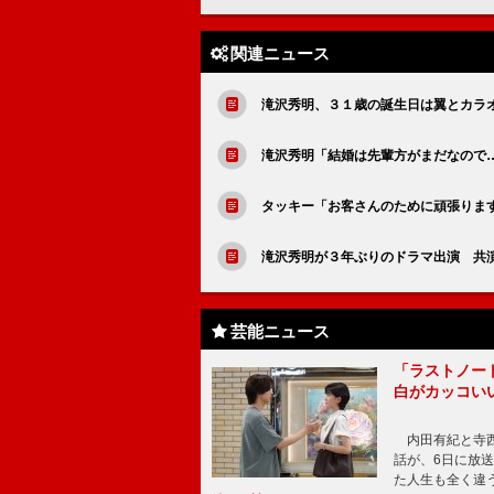
関連ニュース
滝沢秀明、３１歳の誕生日は翼とカラ
滝沢秀明「結婚は先輩方がまだなので
タッキー「お客さんのために頑張りま
滝沢秀明が３年ぶりのドラマ出演 共
芸能ニュース
「ラストノー
白がカッコい
内田有紀と寺西
話が、6日に放
た人生も全く違