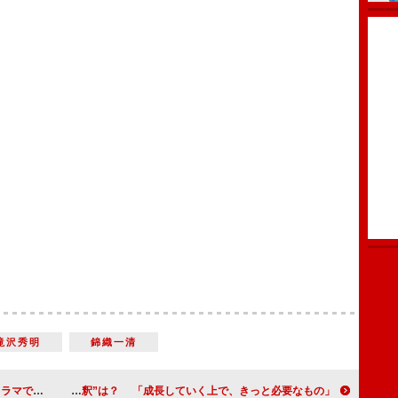
滝沢秀明
錦織一清
幽霊と共演
宮崎あおいの“恋の語釈”は？ 「成長していく上で、きっと必要なもの」