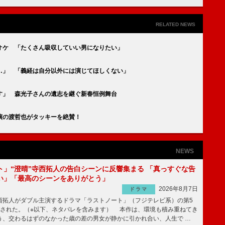
RELATED NEWS
オケ 「たくさん吸収していい男になりたい」
…」 「義経は自分以外には演じてほしくない」
す」 森光子さんの遺志を継ぐ新春恒例舞台
演の渡哲也がタッキーを絶賛！
NEWS
ト」“澄晴”寺西拓人の告白シーンに反響集まる 「真っすぐな告
い」「最高のシーンをありがとう」
2026年8月7日
ドラマ
拓人がダブル主演するドラマ「ラストノート」（フジテレビ系）の第5
送された。（※以下、ネタバレを含みます） 本作は、環境も積み重ねてき
う、交わるはずのなかった歳の差の男女が静かに引かれ合い、人生で …