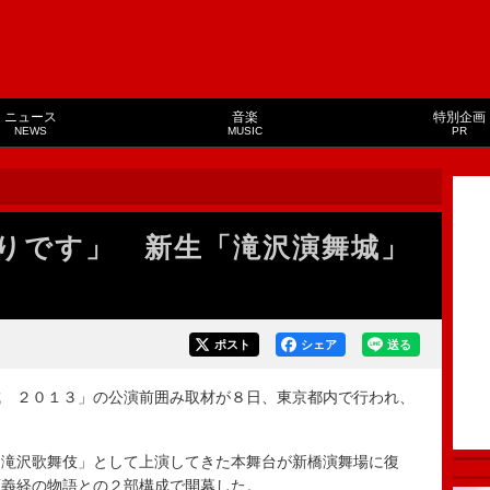
ニュース
音楽
特別企画
NEWS
MUSIC
PR
りです」 新生「滝沢演舞城」
ポスト
シェア
送る
 ２０１３」の公演前囲み取材が８日、東京都内で行われ、
滝沢歌舞伎」として上演してきた本舞台が新橋演舞場に復
源義経の物語との２部構成で開幕した。