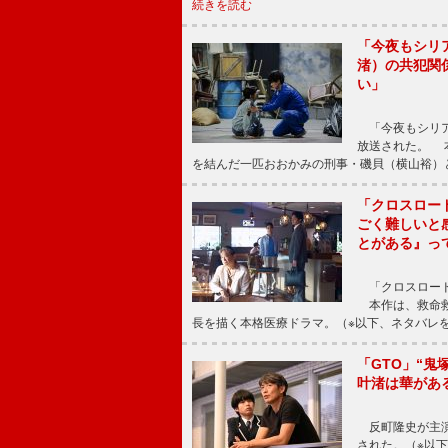
続きを読む
「今夜もシリ
渚）の共犯関
い」
「今夜もシリア
放送された。 
を結んだ一匹おおかみの刑事・磯貝（横山裕）
「クロスロー
ごく難しいと
とがある』っ
「クロスロード
本作は、救命救
長を描く本格医療ドラマ。（※以下、ネタバレ
「GTO」“
叶渚は華があ
反町隆史が主演
された。（※以