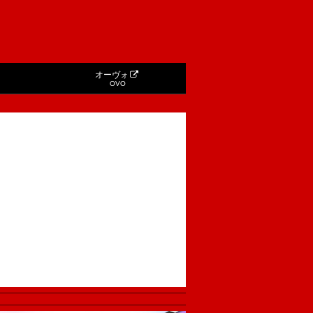
オーヴォ
OVO