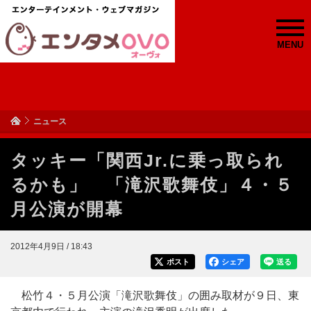
MENU
ニュース
タッキー「関西Jr.に乗っ取られ
るかも」 「滝沢歌舞伎」４・５
月公演が開幕
2012年4月9日 / 18:43
ポスト
シェア
送る
松竹４・５月公演「滝沢歌舞伎」の囲み取材が９日、東