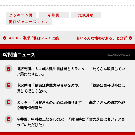
タッキー＆翼
今井翼
滝沢秀明
関西ジャニーズＪｒ．
ＡＫＢ・峯岸「私はＲ－１に挑戦かな？」 コント番組「びみょ～」の第２弾決定
市川実日子、17匹の猫との共演を振り返る 「猫にもいろんな性格がある」と分析
関連ニュース
RELATED NEWS
滝沢秀明、３１歳の誕生日は翼とカラオケ 「たくさん吸収してい
い男になりたい」
滝沢秀明「結婚は先輩方がまだなので…」 「義経は自分以外には
演じてほしくない」
タッキー「お客さんのために頑張ります」 森光子さんの遺志を継
ぐ新春恒例舞台
今井翼、中村勘三郎をしのぶ 「共演時に『君の芝居は良い』と言
っていただけた」