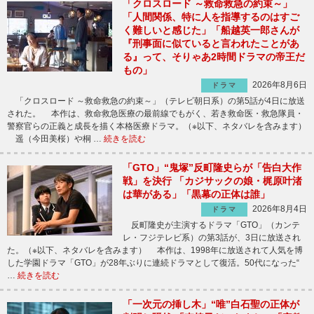
「クロスロード ～救命救急の約束～」
「人間関係、特に人を指導するのはすご
く難しいと感じた」「船越英一郎さんが
『刑事面に似ていると言われたことがあ
る』って、そりゃあ2時間ドラマの帝王だ
もの」
2026年8月6日
ドラマ
「クロスロード ～救命救急の約束～」（テレビ朝日系）の第5話が4日に放送
された。 本作は、救命救急医療の最前線でもがく、若き救命医・救急隊員・
警察官らの正義と成長を描く本格医療ドラマ。（※以下、ネタバレを含みます）
遥（今田美桜）や桐 …
続きを読む
「GTO」“鬼塚”反町隆史らが「告白大作
戦」を決行 「カジサックの娘・梶原叶渚
は華がある」「黒幕の正体は誰」
2026年8月4日
ドラマ
反町隆史が主演するドラマ「GTO」（カンテ
レ・フジテレビ系）の第3話が、3日に放送され
た。（※以下、ネタバレを含みます） 本作は、1998年に放送されて人気を博
した学園ドラマ「GTO」が28年ぶりに連続ドラマとして復活。50代になった“
…
続きを読む
「一次元の挿し木」“唯”白石聖の正体が