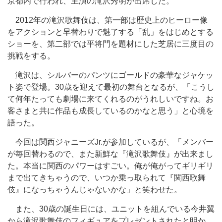
京都内で行われ、主演の滝沢秀明が出席した。
2012年の滝沢歌舞伎は、第一部は歴史上のヒーロー像
をアクションと早替わりで魅了する「乱」をはじめとする
ショーを、第二部では平将門を題材にした芝居に三度目の
挑戦をする。
滝沢は、シルバーのパンツにゴールドの豪華なジャケッ
ト姿で登場。30歳を迎えて最初の舞台となるが、「こうし
て何年たっても劇場に来てくれるのがうれしいですね。お
客さまと共に作品も成長しているのかなと思う」と心境を
語った。
今回は関西ジャニーズJr.が参加しているが、「メンバー
が毎回替わるので、また新鮮な『滝沢歌舞伎』が出来まし
た。本当に関西のパワーはすごい。俺が俺がってギリギリ
まで出てきちゃうので、いつか乗っ取られて『関西歌舞
伎』になっちゃうんじゃないかな」と笑わせた。
また、30歳の誕生日には、ユニットを組んでいる今井翼
から滝沢歌舞伎のフィギュアをプレゼントされたと明か