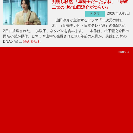
判明し騒然 「車椅子だったよね」「宗教
二世の“悠”山田涼介がつらい」
2026年8月3日
ドラマ
山田涼介が主演するドラマ「一次元の挿し
木」（読売テレビ・日本テレビ系）の第5話が、
2日に放送された。（※以下、ネタバレを含みます） 本作は、松下龍之介氏の
同名小説が原作。ヒマラヤ山中で発掘された200年前の人骨が、失踪した妹の
DNAと完 …
続きを読む
more »