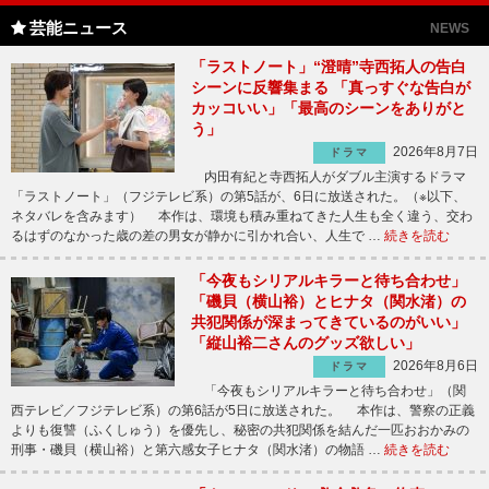
芸能ニュース
NEWS
「ラストノート」“澄晴”寺西拓人の告白
シーンに反響集まる 「真っすぐな告白が
カッコいい」「最高のシーンをありがと
う」
2026年8月7日
ドラマ
内田有紀と寺西拓人がダブル主演するドラマ
「ラストノート」（フジテレビ系）の第5話が、6日に放送された。（※以下、
ネタバレを含みます） 本作は、環境も積み重ねてきた人生も全く違う、交わ
るはずのなかった歳の差の男女が静かに引かれ合い、人生で …
続きを読む
「今夜もシリアルキラーと待ち合わせ」
「磯貝（横山裕）とヒナタ（関水渚）の
共犯関係が深まってきているのがいい」
「縦山裕二さんのグッズ欲しい」
2026年8月6日
ドラマ
「今夜もシリアルキラーと待ち合わせ」（関
西テレビ／フジテレビ系）の第6話が5日に放送された。 本作は、警察の正義
よりも復讐（ふくしゅう）を優先し、秘密の共犯関係を結んだ一匹おおかみの
刑事・磯貝（横山裕）と第六感女子ヒナタ（関水渚）の物語 …
続きを読む