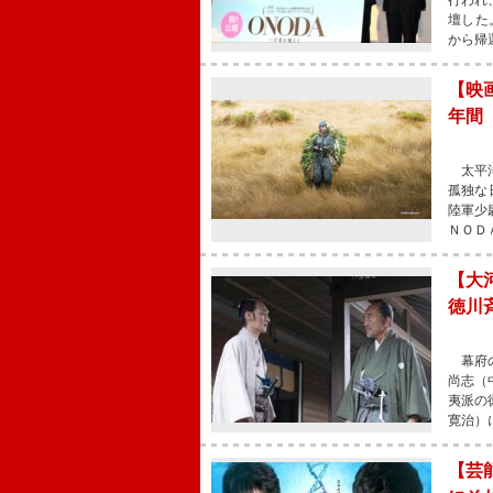
行われ
壇した
から帰
【映
年間
太平洋
孤独な
陸軍少
ＮＯＤ
【大
徳川
幕府の
尚志（
夷派の
寛治）
【芸