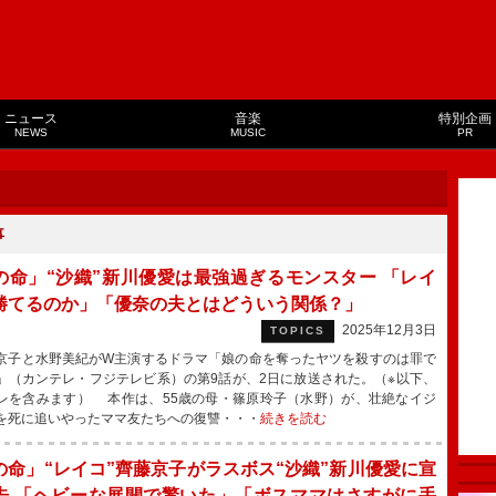
ニュース
音楽
特別企画
NEWS
MUSIC
PR
事
の命」“沙織”新川優愛は最強過ぎるモンスター 「レイ
勝てるのか」「優奈の夫とはどういう関係？」
2025年12月3日
TOPICS
子と水野美紀がW主演するドラマ「娘の命を奪ったヤツを殺すのは罪で
」（カンテレ・フジテレビ系）の第9話が、2日に放送された。（※以下、
レを含みます） 本作は、55歳の母・篠原玲子（水野）が、壮絶なイジ
を死に追いやったママ友たちへの復讐・・・
続きを読む
の命」“レイコ”齊藤京子がラスボス“沙織”新川優愛に宣
告 「ヘビーな展開で驚いた」「ボスママはさすがに手