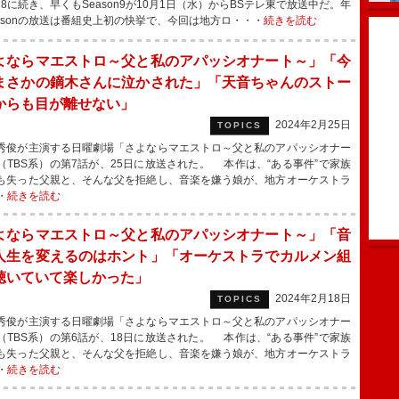
on8に続き、早くもSeason9が10月1日（水）からBSテレ東で放送中だ。年
easonの放送は番組史上初の快挙で、今回は地方ロ・・・
続きを読む
よならマエストロ～父と私のアパッシオナート～」「今
まさかの鏑木さんに泣かされた」「天音ちゃんのストー
からも目が離せない」
2024年2月25日
TOPICS
俊が主演する日曜劇場「さよならマエストロ～父と私のアパッシオナー
（TBS系）の第7話が、25日に放送された。 本作は、“ある事件”で家族
も失った父親と、そんな父を拒絶し、音楽を嫌う娘が、地方オーケストラ
・
続きを読む
よならマエストロ～父と私のアパッシオナート～」「音
人生を変えるのはホント」「オーケストラでカルメン組
聴いていて楽しかった」
2024年2月18日
TOPICS
俊が主演する日曜劇場「さよならマエストロ～父と私のアパッシオナー
（TBS系）の第6話が、18日に放送された。 本作は、“ある事件”で家族
も失った父親と、そんな父を拒絶し、音楽を嫌う娘が、地方オーケストラ
・
続きを読む