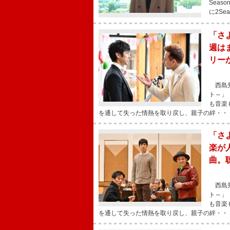
Seas
に2S
「さ
週は
リー
西島秀
ト～」
も音楽
を通して失った情熱を取り戻し、親子の絆・・
「さ
楽が
曲。
西島秀
ト～」
も音楽
を通して失った情熱を取り戻し、親子の絆・・