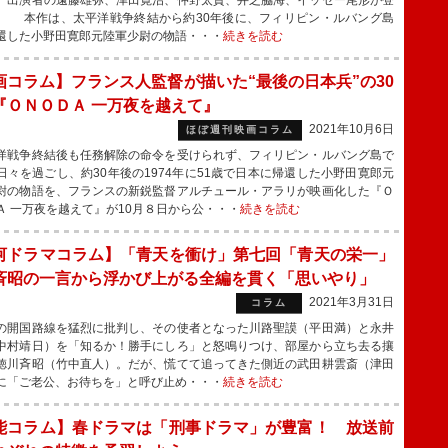
、出演者の遠藤雄弥、津田寛治、仲野太賀、井之脇海、イッセー尾形が登
。 本作は、太平洋戦争終結から約30年後に、フィリピン・ルバング島
還した小野田寛郎元陸軍少尉の物語・・・
続きを読む
画コラム】フランス人監督が描いた“最後の日本兵”の30
『ＯＮＯＤＡ 一万夜を越えて』
2021年10月6日
ほぼ週刊映画コラム
戦争終結後も任務解除の命令を受けられず、フィリピン・ルバング島で
日々を過ごし、約30年後の1974年に51歳で日本に帰還した小野田寛郎元
尉の物語を、フランスの新鋭監督アルチュール・アラリが映画化した『Ｏ
Ａ 一万夜を越えて』が10月８日から公・・・
続きを読む
河ドラマコラム】「青天を衝け」第七回「青天の栄一」
斉昭の一言から浮かび上がる全編を貫く「思いやり」
2021年3月31日
コラム
開国路線を猛烈に批判し、その使者となった川路聖謨（平田満）と永井
中村靖日）を「知るか！勝手にしろ」と怒鳴りつけ、部屋から立ち去る攘
徳川斉昭（竹中直人）。だが、慌てて追ってきた側近の武田耕雲斎（津田
に「ご老公、お待ちを」と呼び止め・・・
続きを読む
能コラム】春ドラマは「刑事ドラマ」が豊富！ 放送前