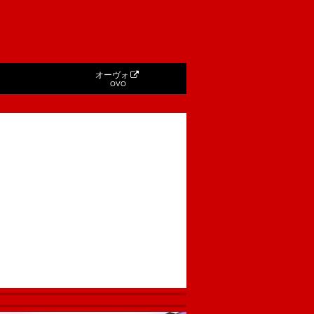
オーヴォ
OVO