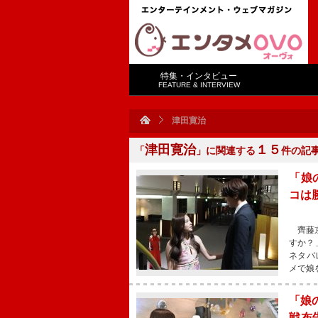
特集・インタビュー
FEATURE & INTERVIEW
津田寛治
津田寛治
１５
「
」に関連する
件の記
「娘
コは
齊藤京
すか？
ネタバ
メで娘
「娘
戦布