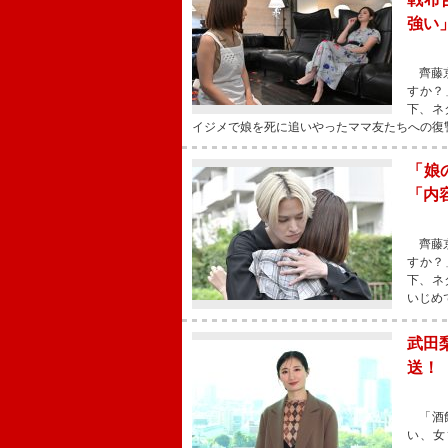
強い
齊藤京
すか？
下、ネ
イジメで娘を死に追いやったママ友たちへの復
「娘
「内
齊藤京
すか？
下、ネ
いじめ
武田
送！
「酒飲
い、女