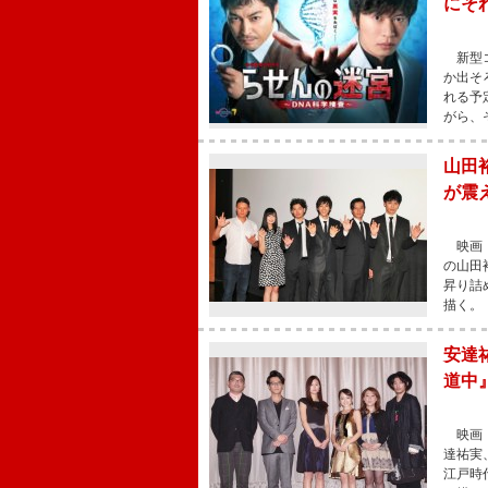
にそ
新型コ
か出そ
れる予
がら、
山田
が震
映画『
の山田
昇り詰
描く。
安達
道中
映画『
達祐実
江戸時