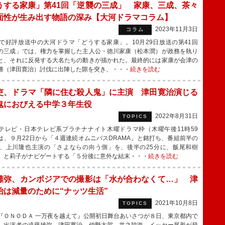
うする家康」第41回「逆襲の三成」 家康、三成、茶々
面性が生み出す物語の深み【大河ドラマコラム】
2023年11月3日
コラム
で好評放送中の大河ドラマ「どうする家康」。10月29日放送の第41回
の三成」では、権力を掌握した主人公・徳川家康（松本潤）が政務を執り
と、それに反発する大名たちの動きが描かれた。最終的には家康が会津の
勝（津田寛治）討伐に出陣した隙を突き、・・・
続きを読む
吏、ドラマ「隣に住む殺人鬼」に主演 津田寛治演じる
鬼におびえる中学３年生役
2022年8月31日
TOPICS
レビ・日本テレビ系プラチナナイト木曜ドラマ枠（木曜午後11時59
は、９月22日から「４週連続オムニバスDRAMA」と銘打ち、番組前半の
に、上川隆也主演の「さよならの向う側」を、後半の25分に、飯尾和樹
）と莉子がナビゲートする「５分後に意外な結末・・・
続きを読む
雄弥、カンボジアでの撮影は「水が合わなくて…」 津
治は減量のために“ナッツ生活”
2021年10月8日
TOPICS
ＯＮＯＤＡ 一万夜を越えて』公開初日舞台あいさつが８日、東京都内で