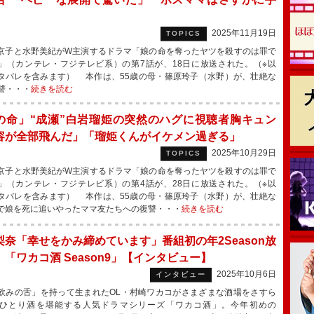
」
2025年11月19日
TOPICS
子と水野美紀がW主演するドラマ「娘の命を奪ったヤツを殺すのは罪で
」（カンテレ・フジテレビ系）の第7話が、18日に放送された。（※以
タバレを含みます） 本作は、55歳の母・篠原玲子（水野）が、壮絶な
讐・・・
続きを読む
の命」“成瀬”白岩瑠姫の突然のハグに視聴者胸キュン
容が全部飛んだ」「瑠姫くんがイケメン過ぎる」
2025年10月29日
TOPICS
子と水野美紀がW主演するドラマ「娘の命を奪ったヤツを殺すのは罪で
」（カンテレ・フジテレビ系）の第4話が、28日に放送された。（※以
タバレを含みます） 本作は、55歳の母・篠原玲子（水野）が、壮絶な
で娘を死に追いやったママ友たちへの復讐・・・
続きを読む
梨奈「幸せをかみ締めています」番組初の年2Season放
 「ワカコ酒 Season9」【インタビュー】
2025年10月6日
インタビュー
みの舌」を持って生まれたOL・村崎ワカコがさまざまな酒場をさすら
ひとり酒を堪能する人気ドラマシリーズ「ワカコ酒」。今年初めの