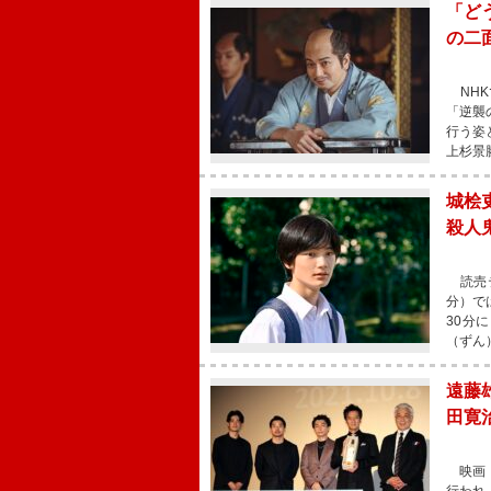
「ど
の二
NHK
「逆襲
行う姿
上杉景
城桧
殺人
読売テ
分）で
30分
（ずん
遠藤
田寛
映画『