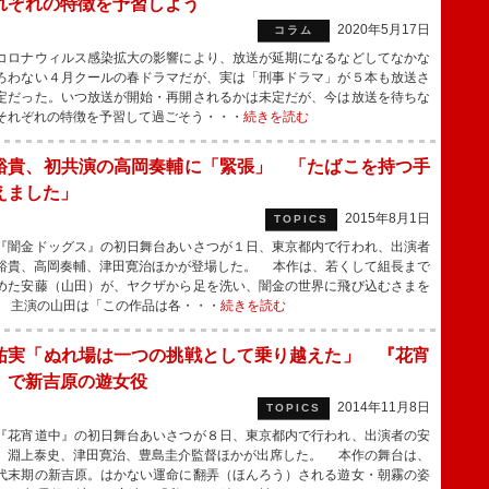
れぞれの特徴を予習しよう
2020年5月17日
コラム
ロナウィルス感染拡大の影響により、放送が延期になるなどしてなかな
ろわない４月クールの春ドラマだが、実は「刑事ドラマ」が５本も放送さ
定だった。いつ放送が開始・再開されるかは未定だが、今は放送を待ちな
それぞれの特徴を予習して過ごそう・・・
続きを読む
裕貴、初共演の高岡奏輔に「緊張」 「たばこを持つ手
えました」
2015年8月1日
TOPICS
闇金ドッグス』の初日舞台あいさつが１日、東京都内で行われ、出演者
裕貴、高岡奏輔、津田寛治ほかが登場した。 本作は、若くして組長まで
めた安藤（山田）が、ヤクザから足を洗い、闇金の世界に飛び込むさまを
 主演の山田は「この作品は各・・・
続きを読む
祐実「ぬれ場は一つの挑戦として乗り越えた」 『花宵
』で新吉原の遊女役
2014年11月8日
TOPICS
花宵道中』の初日舞台あいさつが８日、東京都内で行われ、出演者の安
、淵上泰史、津田寛治、豊島圭介監督ほかが出席した。 本作の舞台は、
代末期の新吉原。はかない運命に翻弄（ほんろう）される遊女・朝霧の姿