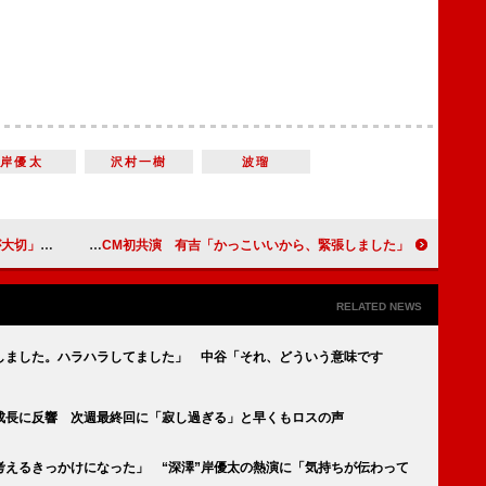
岸優太
沢村一樹
波瑠
要性を訴える
生田斗真、有吉弘行とCM初共演 有吉「かっこいいから、緊張しました」
RELATED NEWS
しました。ハラハラしてました」 中谷「それ、どういう意味です
の成長に反響 次週最終回に「寂し過ぎる」と早くもロスの声
考えるきっかけになった」 “深澤”岸優太の熱演に「気持ちが伝わって