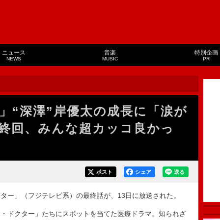
ニュース
音楽
特別企画
NEWS
MUSIC
PR
」“深澤”岸優太の成長に「涙が
終回、みんな超カッコ良かっ
ポスト
シェア
送る
ター」（フジテレビ系）の最終話が、13日に放送された。
・ドクター」たちにスポットを当てた医療ドラマ。知られざ