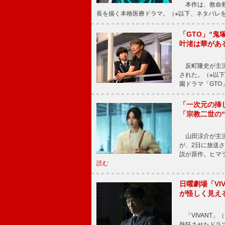
本作は、救命救
長を描く本格医療ドラマ。（※以下、ネタバレ
「GTO」“
叶渚は華があ
反町隆史が主演
された。（※以
園ドラマ「GTO
「一次元の挿
「宗教二世の
山田涼介が主演
が、2日に放送
説が原作。ヒマラ
読む
日曜劇場「V
が怪しく見え
「VIVANT」
熱狂させたドラ