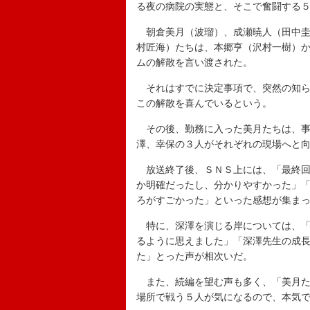
る夜の病院の実態と、そこで奮闘する５
朝倉美月（波瑠）、成瀬暁人（田中圭
村匠海）たちは、本郷亨（沢村一樹）
ムの解散を言い渡された。
それはすでに決定事項で、突然の知ら
この解散を喜んでいるという。
その後、勤務に入った美月たちは、事
澤、幸保の３人がそれぞれの現場へと
放送終了後、ＳＮＳ上には、「最終回
か明確だったし、分かりやすかった」
ろがすごかった」といった感想が集ま
特に、深澤を演じる岸については、「
るように思えました」「深澤先生の成
た」とった声が相次いだ。
また、続編を望む声も多く、「美月た
場所で戦う５人が気になるので、本気