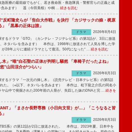
急医療の最前線でもがく、若き救命医・救急隊員・警察官らの正義と成
を含みます） 遥（今田美桜）や桐 …
続きを読む
鬼塚”反町隆史らが「告白大作戦」を決行 「カジサックの娘・梶原
る」「黒幕の正体は誰」
2026年8月4日
ドラマ
するドラマ「GTO」（カンテレ・フジテレビ系）の第3話が、3日に放送
下、ネタバレを含みます） 本作は、1998年に放送されて人気を博した学
」が28年ぶりに連続ドラマとして復活。50代になった“ …
続きを読む
し木」“唯”白石聖の正体が判明し騒然 「車椅子だったよね」
“悠”山田涼介がつらい」
2026年8月3日
ドラマ
するドラマ「一次元の挿し木」（読売テレビ・日本テレビ系）の第5話
された。（※以下、ネタバレを含みます） 本作は、松下龍之介氏の同名小
ヤ山中で発掘された200年前の人骨が、失踪した妹のDNAと完 …
続きを
IVANT」「まさか長野専務（小日向文世）が…」「こうなると皆
る」
2026年8月3日
ドラマ
（TBS系）の第12話が2日に放送された。 本作は、2023年夏、日本中を
マの続編。乃木憂助（堺雅人）の冒険には、まだ続きがあった。前作のラ