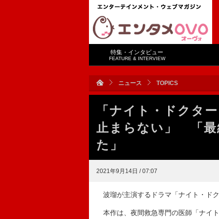
特集・インタビュー
FEATURE & INTERVIEW
ニュース
TOPICS
「ナイト・ドクター
止まらない」 「最
た」
2021年9月14日 / 07:07
波瑠が主演するドラマ「ナイト・ドク
本作は、夜間救急専門の医師「ナイト