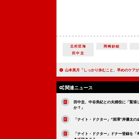
北村匠海
岡崎紗絵
田中圭
山本美月「しっかり休むこと、早めのケアが大切」 セルフメディケーションの重
関連ニュース
田中圭、中谷美紀との夫婦役に「緊張
か？」
「ナイト・ドクター」“深澤”岸優太
「ナイト・ドクター」ドナー登録を「