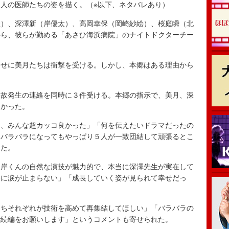
人の医師たちの姿を描く。（※以下、ネタバレあり）
）、深澤新（岸優太）、高岡幸保（岡崎紗絵）、桜庭瞬（北
から、彼らが勤める「あさひ海浜病院」のナイトドクターチー
せに美月たちは衝撃を受ける。しかし、本郷はある理由から
故発生の連絡を同時に３件受ける。本郷の指示で、美月、深
向かった。
、みんな超カッコ良かった」「何を伝えたいドラマだったの
「バラバラになってもやっぱり５人が一致団結して頑張るとこ
った。
岸くんの自然な演技が魅力的で、本当に深澤先生が実在して
長に涙が止まらない」「成長していく姿が見られて幸せだっ
ちそれぞれが技術を高めて再集結してほしい」「バラバラの
で続編をお願いします」というコメントも寄せられた。