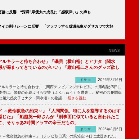
葛藤に反響 “深澤”岸優太の成長に「感慨深い」の声も
のスイカ割りシーンに反響 「フラフラする成瀬先生がダサカワで大好
NEWS
アルキラーと待ち合わせ」「磯貝（横山裕）とヒナタ（関水
係が深まってきているのがいい」「縦山裕二さんのグッズ欲し
2026年8月6日
ドラマ
ルキラーと待ち合わせ」（関西テレビ／フジテレビ系）の第6話が5日に
本作は、警察の正義よりも復讐（ふくしゅう）を優先し、秘密の共犯関係
と第六感女子ヒナタ（関水渚）の物語 …
続きを読む
ド ～救命救急の約束～」「人間関係、特に人を指導するのはす
感じた」「船越英一郎さんが『刑事面に似ていると言われたこ
て、そりゃあ2時間ドラマの帝王だもの」
2026年8月6日
ドラマ
 ～救命救急の約束～」（テレビ朝日系）の第5話が4日に放送された。