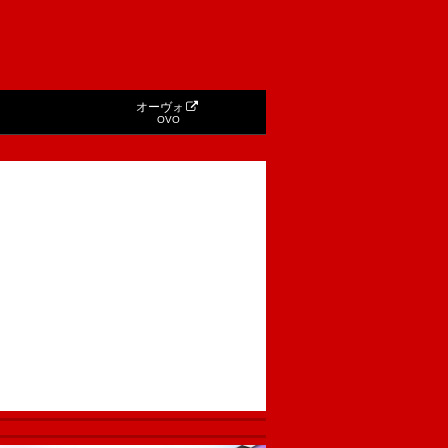
オーヴォ
OVO