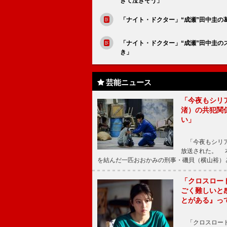
きて泣きそう」
「ナイト・ドクター」“成瀬”田中圭の
「ナイト・ドクター」“成瀬”田中圭
き」
芸能ニュース
「今夜もシリ
渚）の共犯関
い」
「今夜もシリア
放送された。 
を結んだ一匹おおかみの刑事・磯貝（横山裕）
「クロスロー
ごく難しいと
とがある』っ
「クロスロード