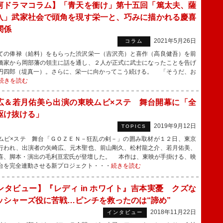
河ドラマコラム】「青天を衝け」第十五回「篤太夫、薩
入」武家社会で頭角を現す栄一と、巧みに描かれる慶喜
関係
2021年5月26日
コラム
の俸禄（給料）をもらった渋沢栄一（吉沢亮）と喜作（高良健吾）を前
橋家から岡部藩の領主に話を通し、２人が正式に武士になったことを告げ
円四郎（堤真一）。さらに、栄一に向かってこう続ける。 「そうだ、お
続きを読む
広＆若月佑美ら出演の東映ムビ×ステ 舞台開幕に「全
駆け抜ける」
2019年9月12日
TOPICS
ビ×ステ 舞台「ＧＯＺＥＮ－狂乱の剣－」の囲み取材が１２日、東京
行われ、出演者の矢崎広、元木聖也、前山剛久、松村龍之介、若月佑美、
喜、脚本・演出の毛利亘宏氏が登壇した。 本作は、東映が手掛ける、映
台を完全連動させる新プロジェクト・・・
続きを読む
ンタビュー】『レディ in ホワイト』吉本実憂 クズな
ッシャーズ役に苦戦…ピンチを救ったのは“諦め”
2018年11月22日
インタビュー