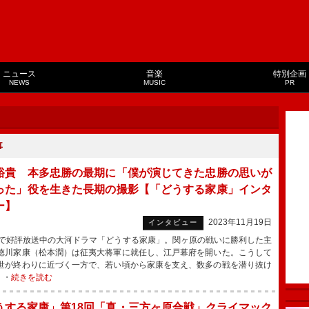
ニュース
音楽
特別企画
NEWS
MUSIC
PR
事
裕貴 本多忠勝の最期に「僕が演じてきた忠勝の思いが
った」役を生きた長期の撮影【「どうする家康」インタ
ー】
2023年11月19日
インタビュー
で好評放送中の大河ドラマ「どうする家康」。関ヶ原の戦いに勝利した主
徳川家康（松本潤）は征夷大将軍に就任し、江戸幕府を開いた。こうして
世が終わりに近づく一方で、若い頃から家康を支え、数多の戦を潜り抜け
・・
続きを読む
うする家康」第18回「真・三方ヶ原合戦」クライマック