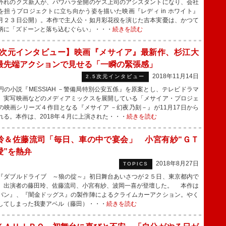
れのクズ新人が、パワハラ全開のゲス上司のアシスタントになり、会社
を担うプロジェクトに立ち向かう姿を描いた映画『レディ in ホワイト』
月２３日公開）。本作で主人公・如月彩花役を演じた吉本実憂は、かつて
柄に「ズドーンと落ち込むぐらい」・・・
続きを読む
.5次元インタビュー】映画『メサイア』最新作、杉江大
最先端アクションで見せる「一瞬の緊張感」
2018年11月14日
2.5次元インタビュー
の小説『MESSIAH －警備局特別公安五係』を原案とし、テレビドラマ
、実写映画などのメディアミックスを展開している「メサイア・プロジェ
の映画シリーズ４作目となる『メサイア －幻夜乃刻－』が11月17日から
れる。本作は、2018年４月に上演された・・・
続きを読む
玲＆佐藤流司「毎日、車の中で宴会」 小宮有紗“ＧＴ
愛”を熱弁
2018年8月27日
TOPICS
ダブルドライブ ～狼の掟～』初日舞台あいさつが２５日、東京都内で
、出演者の藤田玲、佐藤流司、小宮有紗、波岡一喜が登壇した。 本作は
バン』、『闇金ドッグス』の製作陣によるクライムカーアクション。やく
してしまった我妻アベル（藤田）・・・
続きを読む