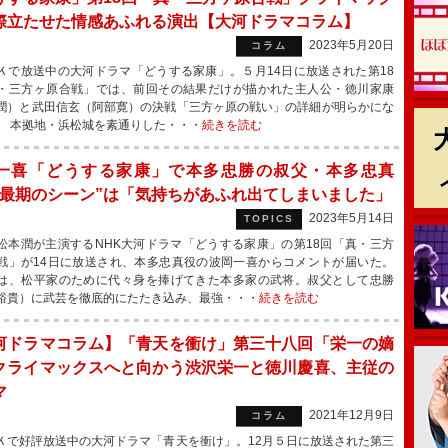
際立たせた情感あふれる演出【大河ドラマコラム】
2023年5月20日
コラム
で放送中の大河ドラマ「どうする家康」。５月14日に放送された第18
・三方ヶ原合戦」では、前回その結果だけが描かれた主人公・徳川家康
潤）と武田信玄（阿部寛）の決戦「三方ヶ原の戦い」の詳細が明らかにな
 本拠地・浜松城を素通りした・・・
続きを読む
一喜「どうする家康」で本多忠勝の叔父・本多忠真
“最期のシーン”は「気持ちがあふれ出てしまいました」
2023年5月14日
TOPICS
本潤が主演するNHK大河ドラマ「どうする家康」の第18回「真・三方
戦」が14日に放送され、本多忠真役の波岡一喜からコメントが届いた。
、松平家のために代々身を捧げてきた本多家の武将。叔父として忠勝
裕貴）に武芸を徹底的にたたき込み、最強・・・
続きを読む
河ドラマコラム】「青天を衝け」第三十八回「栄一の嫡
クライマックスへと向かう渋沢栄一と徳川慶喜、主従の
マ
2021年12月9日
コラム
で好評放送中の大河ドラマ「青天を衝け」。12月５日に放送された第三