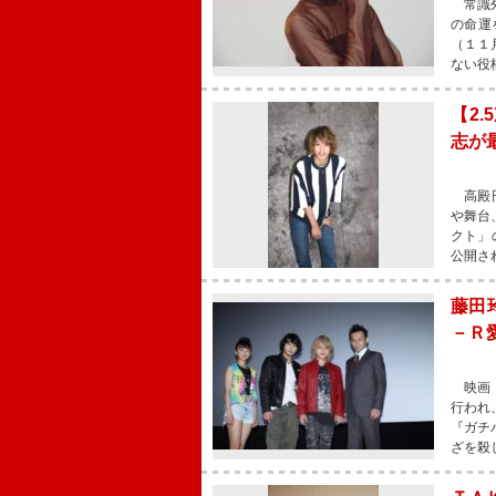
常識外
の命運
（１１
ない役
【2
志が
高殿円
や舞台
クト」
公開さ
藤田
－Ｒ
映画『
行われ
『ガチ
ざを殺