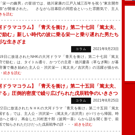
「栄一の嫡男」の冒頭では、徳川家康の江戸入城三百年を祝う“東京開市
祭”が開催された。 さながら旧幕臣の同窓会といった雰囲気で、主人
きを読む
河ドラマコラム】「青天を衝け」第二十七回「篤太夫、
で励む」新しい時代の波に乗る栄一と乗り遅れた男たち
彩な生きざま
2021年9月23日
コラム
9日に放送されたNHKの大河ドラマ「青天を衝け」第二十七回「篤太
府で励む」は、タイトル通り、かつての主君・徳川慶喜（草なぎ剛）が暮
府藩で働き始めた主人公・渋沢栄一（篤太夫／吉沢亮）の活躍が描かれ
・
続きを読む
河ドラマコラム】「青天を衝け」第二十五回「篤太夫、
する」圧倒的密度で繰り広げられた戊辰戦争のいきさつ
2021年8月25日
コラム
2日に放送されたＮＨＫの大河ドラマ「青天を衝け」第二十五回「篤太
国する」では、主人公・渋沢栄一（篤太夫／吉沢亮）がパリから帰国。時
治へと移り、再会した川村恵十郎（波岡一喜）らから話を聞く形で、前
紙で知らされただけだった戊辰戦争の詳・・・
続きを読む