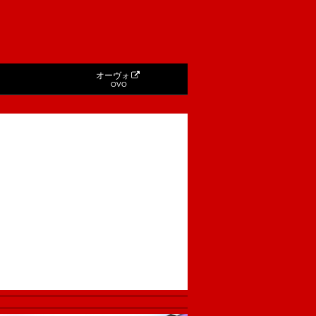
オーヴォ
OVO