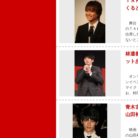
ＴＡ
くる
舞台「
のＴＡ
出席し
ないと
林遣
ット
オンラ
ンイベ
マイク
お、村
青木
山田
映画『
の山田