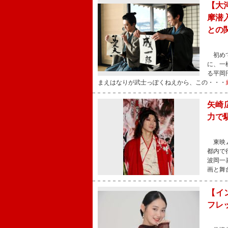
【大
摩潜
との
初めて
に、一
る平岡
まえはなりが武士っぽくねえから、この・・・
矢崎
力で
東映ム
都内で
波岡一
画と舞
【イ
フレ