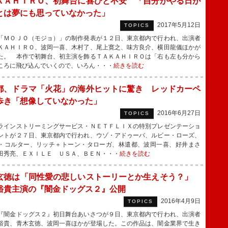
ＫＡＨＩＲＯ、初舞台に喜びと不安 「自分がやる日が
とは夢にも思っていなかった」
2017年5月12日
TOPICS
ＭＯＪＯ（モジョ）」の制作発表が１２日、東京都内で行われ、出演者
ＫＡＨＩＲＯ、波岡一喜、木村了、尾上寛之、味方良介、横田龍儀ほかが
た。 本作で初舞台、初主演を飾るＴＡＫＡＨＩＲＯは「右も左も分から
ころに飛び込んでいくので、いろん・・・
続きを読む
都、ドラマ「火花」の海外ヒットに驚き レッドカーペ
歩き「想像していなかった」
2016年6月27日
TOPICS
インストリーミングサービス・ＮＥＴＦＬＩＸの特別プレゼンテーショ
ントが２７日、東京都内で行われ、ウゾ・アドゥーバ、ルビー・ローズ、
・コルター、リッチ＋トーン・タローガ、林遣都、波岡一喜、好井まさ
田秀亮、ＥＸＩＬＥ ＵＳＡ、ＢＥＮ・・・
続きを読む
玄徳は「同性愛の悲しいストーリーとか生えそう？」
裕貴主演の『闇金ドッグス２』公開
2016年4月9日
TOPICS
闇金ドッグス２』初日舞台あいさつが９日、東京都内で行われ、出演者
裕貴、青木玄徳、波岡一喜ほかが登場した。この作品は、闇金業界で生き