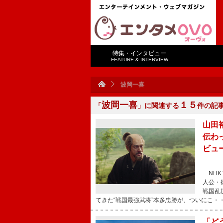
特集・インタビュー
FEATURE & INTERVIEW
波岡一喜
波岡一喜
１５
「
」に関連する
件の記
山田
伝わ
ビュ
NHK
人公・
戦国乱
てきた“戦国最強武将”本多忠勝が、ついにこ・
「ど