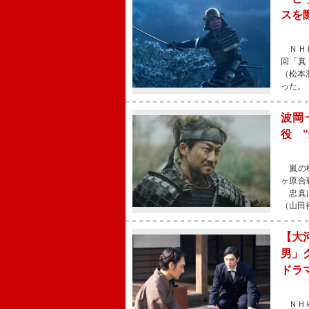
スを
ＮＨＫ
回「真
（松本
った。
波岡
役 
嵐の松
ヶ原合
忠真は
（山田
【大
男」
ドラ
ＮＨＫ