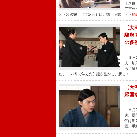
十八回
三百年
公・渋沢栄一（吉沢亮）は、徳川昭武・・・
続
【大
駿府
の多
９月1
夫、駿
らす駿
た。 パリで学んだ知識を生かし、新しく・・
【大
帰国
８月2
夫、帰
代は明
回、手