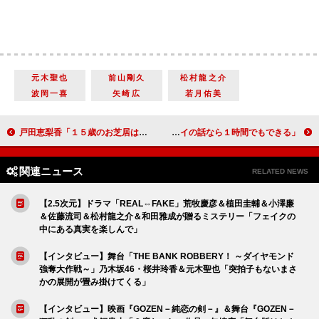
元木聖也
前山剛久
松村龍之介
波岡一喜
矢崎広
若月佑美
戸田恵梨香「１５歳のお芝居は息切れした」 朝ドラヒロインは「胸を張って演じたい」
ブラッド・ピット「人間の葛藤にスポットを当てられることが映画の魅力」 「コイの話なら１時間でもできる」
関連ニュース
RELATED NEWS
【2.5次元】ドラマ「REAL⇔FAKE」荒牧慶彦＆植田圭輔＆小澤廉
＆佐藤流司＆松村龍之介＆和田雅成が贈るミステリー「フェイクの
中にある真実を楽しんで」
【インタビュー】舞台「THE BANK ROBBERY！ ～ダイヤモンド
強奪大作戦～」乃木坂46・桜井玲香＆元木聖也「突拍子もないまさ
かの展開が畳み掛けてくる」
【インタビュー】映画『GOZEN－純恋の剣－』＆舞台『GOZEN－