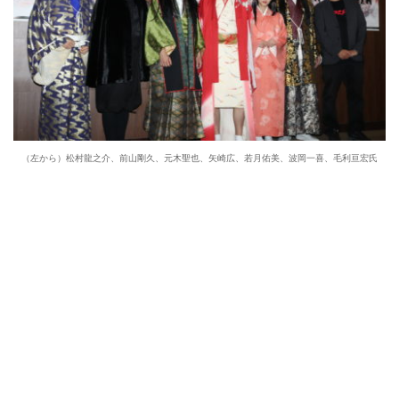
（左から）松村龍之介、前山剛久、元木聖也、矢崎広、若月佑美、波岡一喜、毛利亘宏氏