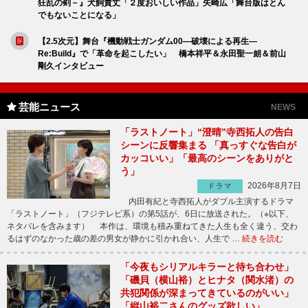
狂乱の剣－』犬飼貴丈「２度おいしい作品」矢崎広「舞台版はとん
でもないことになる」
【2.5次元】舞台『機動戦士ガンダム00—破壊による再生—
Re:Build』で「革命を起こしたい」 橋本祥平＆永田聖一朗＆前山
剛久インタビュー
芸能ニュース
NEWS
「ラストノート」“澄晴”寺西拓人の告白
シーンに反響集まる 「真っすぐな告白が
カッコいい」「最高のシーンをありがと
う」
2026年8月7日
ドラマ
内田有紀と寺西拓人がダブル主演するドラマ
「ラストノート」（フジテレビ系）の第5話が、6日に放送された。（※以下、
ネタバレを含みます） 本作は、環境も積み重ねてきた人生も全く違う、交わ
るはずのなかった歳の差の男女が静かに引かれ合い、人生で …
続きを読む
「今夜もシリアルキラーと待ち合わせ」
「磯貝（横山裕）とヒナタ（関水渚）の
共犯関係が深まってきているのがいい」
「縦山裕二さんのグッズ欲しい」