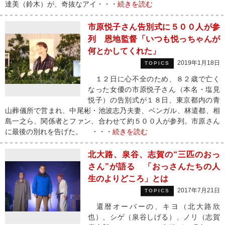
達美（鈴木）が、奇抜なアイ・・・
続きを読む
市原悦子さん告別式に５００人が参
列 恩地監督「いつも悦っちゃんが
何とかしてくれた」
2019年1月18日
TOPICS
１２日に心不全のため、８２歳で亡く
なった女優の市原悦子さん（本名・塩見
悦子）の告別式が１８日、東京都内の青
山葬儀所で営まれ、中尾彬・池波志乃夫妻、ベンガル、林遣都、相
島一之ら、関係者とファン、合わせて約５００人が参列。市原さん
に最後の別れを告げた。 ・・・
続きを読む
北大路、泉谷、志賀の“三匹のおっ
さん”が語る 「おっさんたちの人
生のよりどころ」とは
2017年7月21日
TOPICS
還暦オーバーの、キヨ（北大路欣
也）、シゲ（泉谷しげる）、ノリ（志賀