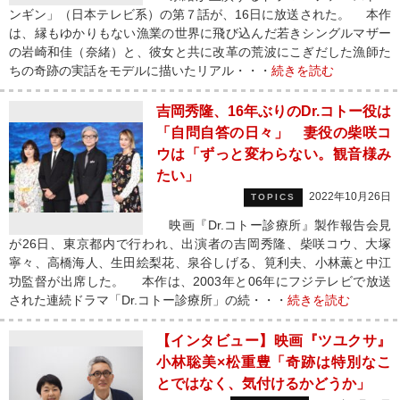
ンギン」（日本テレビ系）の第７話が、16日に放送された。 本作
は、縁もゆかりもない漁業の世界に飛び込んだ若きシングルマザー
の岩崎和佳（奈緒）と、彼女と共に改革の荒波にこぎだした漁師た
ちの奇跡の実話をモデルに描いたリアル・・・
続きを読む
吉岡秀隆、16年ぶりのDr.コトー役は
「自問自答の日々」 妻役の柴咲コ
ウは「ずっと変わらない。観音様み
たい」
2022年10月26日
TOPICS
映画『Dr.コトー診療所』製作報告会見
が26日、東京都内で行われ、出演者の吉岡秀隆、柴咲コウ、大塚
寧々、高橋海人、生田絵梨花、泉谷しげる、筧利夫、小林薫と中江
功監督が出席した。 本作は、2003年と06年にフジテレビで放送
された連続ドラマ「Dr.コトー診療所」の続・・・
続きを読む
【インタビュー】映画『ツユクサ』
小林聡美×松重豊「奇跡は特別なこ
とではなく、気付けるかどうか」