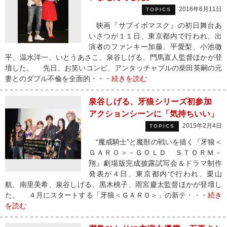
2016年6月11日
TOPICS
映画『サブイボマスク』の初日舞台あ
いさつが１１日、東京都内で行われ、出
演者のファンキー加藤、平愛梨、小池徹
平、温水洋一、いとうあさこ、泉谷しげる、門馬直人監督ほかが登
壇した。 先日、お笑いコンビ、アンタッチャブルの柴田英嗣の元
妻とのダブル不倫を全面的・・・
続きを読む
泉谷しげる、牙狼シリーズ初参加
アクションシーンに「気持ちいい」
2015年2月4日
TOPICS
“魔戒騎士”と魔獣の戦いを描く『牙狼＜
ＧＡＲＯ＞－ＧＯＬＤ ＳＴＯＲＭ－
翔』劇場版完成披露試写会＆ドラマ制作
発表が４日、東京都内で行われ、栗山
航、南里美希、泉谷しげる、黒木桃子、雨宮慶太監督ほかが登壇し
た。 ４月にスタートする「牙狼＜ＧＡＲＯ＞」の新テ・・・
続き
を読む