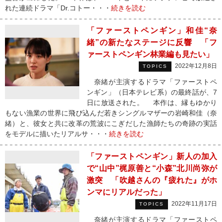
れた連続ドラマ「Dr.コトー・・・
続きを読む
「ファーストペンギン」和佳“奈
緒”の新たなステージに反響 「フ
ァーストペンギン林業編も見たい」
2022年12月8日
TOPICS
奈緒が主演するドラマ「ファーストペ
ンギン」（日本テレビ系）の最終話が、7
日に放送された。 本作は、縁もゆかり
もない漁業の世界に飛び込んだ若きシングルマザーの岩崎和佳（奈
緒）と、彼女と共に改革の荒波にこぎだした漁師たちの奇跡の実話
をモデルに描いたリアルサ・・・
続きを読む
「ファーストペンギン」新人の加入
で“山中”梶原善と“小森”北川尚弥が
激突 「吹越さんの『疲れた』がホ
ンマにリアルだった」
2022年11月17日
TOPICS
奈緒が主演するドラマ「ファーストペ