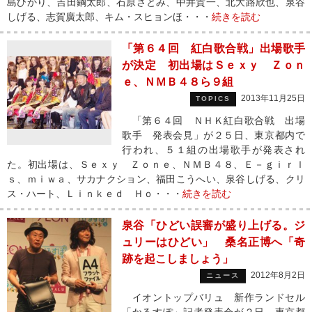
島ひかり、吉田鋼太郎、石原さとみ、中井貴一、北大路欣也、泉谷
しげる、志賀廣太郎、キム・スヒョンほ・・・
続きを読む
「第６４回 紅白歌合戦」出場歌手
が決定 初出場はＳｅｘｙ Ｚｏｎ
ｅ、ＮＭＢ４８ら９組
2013年11月25日
TOPICS
「第６４回 ＮＨＫ紅白歌合戦 出場
歌手 発表会見」が２５日、東京都内で
行われ、５１組の出場歌手が発表され
た。初出場は、Ｓｅｘｙ Ｚｏｎｅ、ＮＭＢ４８、Ｅ－ｇｉｒｌ
ｓ、ｍｉｗａ、サカナクション、福田こうへい、泉谷しげる、クリ
ス・ハート、Ｌｉｎｋｅｄ Ｈｏ・・・
続きを読む
泉谷「ひどい誤審が盛り上げる。ジ
ュリーはひどい」 桑名正博へ「奇
跡を起こしましょう」
2012年8月2日
ニュース
イオントップバリュ 新作ランドセル