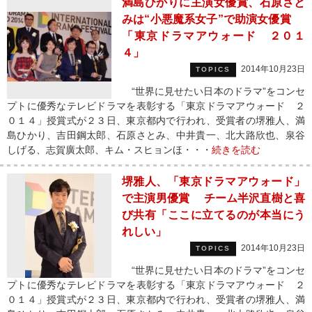
満島ひかりに主演女優賞、石原さと
みは“小悪魔系女子”で助演女優賞
「東京ドラマアウォード ２０１
４」
2014年10月23日
TOPICS
“世界に見せたい日本のドラマ”をコンセ
プトに優秀なテレビドラマを表彰する「東京ドラマアウォード ２
０１４」授賞式が２３日、東京都内で行われ、受賞者の堺雅人、満
島ひかり、吉田鋼太郎、石原さとみ、中井貴一、北大路欣也、泉谷
しげる、志賀廣太郎、キム・スヒョンほ・・・
続きを読む
堺雅人、「東京ドラマアウォード」
で主演男優賞 チーム半沢直樹と喜
び共有「ここに立てるのが本当にう
れしい」
2014年10月23日
TOPICS
“世界に見せたい日本のドラマ”をコンセ
プトに優秀なテレビドラマを表彰する「東京ドラマアウォード ２
０１４」授賞式が２３日、東京都内で行われ、受賞者の堺雅人、満