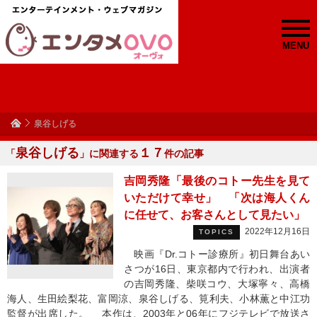
MENU
泉谷しげる
泉谷しげる
１７
「
」に関連する
件の記事
吉岡秀隆「最後のコトー先生を見て
いただけて幸せ」 「次は海人くん
に任せて、お客さんとして見たい」
2022年12月16日
TOPICS
映画『Dr.コトー診療所』初日舞台あい
さつが16日、東京都内で行われ、出演者
の吉岡秀隆、柴咲コウ、大塚寧々、高橋
海人、生田絵梨花、富岡涼、泉谷しげる、筧利夫、小林薫と中江功
監督が出席した。 本作は、2003年と06年にフジテレビで放送さ