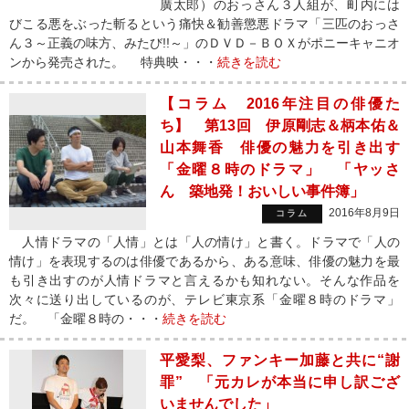
廣太郎）のおっさん３人組が、町内には
びこる悪をぶった斬るという痛快＆勧善懲悪ドラマ「三匹のおっさ
ん３～正義の味方、みたび!!～」のＤＶＤ－ＢＯＸがポニーキャニオ
ンから発売された。 特典映・・・
続きを読む
【コラム 2016年注目の俳優た
ち】 第13回 伊原剛志＆柄本佑＆
山本舞香 俳優の魅力を引き出す
「金曜８時のドラマ」 「ヤッさ
ん 築地発！おいしい事件簿」
2016年8月9日
コラム
人情ドラマの「人情」とは「人の情け」と書く。ドラマで「人の
情け」を表現するのは俳優であるから、ある意味、俳優の魅力を最
も引き出すのが人情ドラマと言えるかも知れない。そんな作品を
次々に送り出しているのが、テレビ東京系「金曜８時のドラマ」
だ。 「金曜８時の・・・
続きを読む
平愛梨、ファンキー加藤と共に“謝
罪” 「元カレが本当に申し訳ござ
いませんでした」