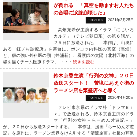
が倒れる 「真空を励ます村人たち
の合唱に涙腺崩壊した」
2021年2月25日
TOPICS
高畑充希が主演するドラマ「にじいろ
カルテ」（テレビ朝日系）の第６話が、
２５日に放送された。 本作は、山奥に
ある「虹ノ村診療所」を舞台に、ポンコツ内科医の真空（高畑）
と、癖の強い外科医の朔（井浦新）、看護師の太陽（北村匠海）の
姿を描くチーム医療ドラマ。 ・・・
続きを読む
鈴木京香主演「行列の女神」２０日
放送スタート！ 苦境にあえぐ街の
ラーメン店を繁盛店へと導く
2020年4月20日
TOPICS
テレビ東京系のドラマ枠「ドラマＢｉ
ｚ」で放送される、鈴木京香主演のドラ
マ「行列の女神～らーめん才遊記～」
が、２０日から放送スタートする。 本作は、漫画『らーめん才遊
記』を原作に、ラーメン業界をけん引する「清流企画」社長の芹沢