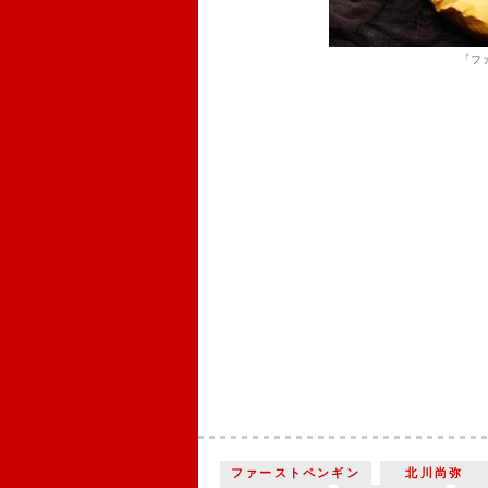
「フ
ファーストペンギン
北川尚弥