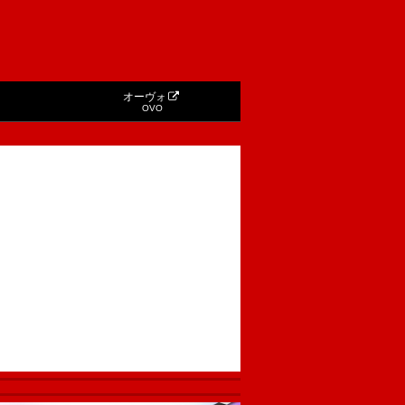
オーヴォ
OVO