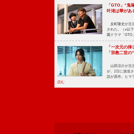
「GTO」“
叶渚は華があ
反町隆史が主演
された。（※以
園ドラマ「GTO
「一次元の挿
「宗教二世の
山田涼介が主演
が、2日に放送
説が原作。ヒマラ
読む