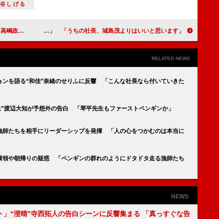
泉谷しげる
娘が鍵な気がする」
松岡昌宏、井ノ原快彦の社長就任に「よく引き受けたなと」 「うちの社長、城島茂よりはいいと思います」
RELATED NEWS
ョンを語る“和佳”奈緒のせりふに反響 「こんな社長なら付いていきた
生”渡辺大知が予想外の告白 「琴平先生もファーストペンギンか」
が漁師たちを相手にリーダーシップを発揮 「人の心をつかむのは本当に
に横領や朝帰りの疑惑 「ペンギンの群れのようにドタドタ走る漁師たち
NEWS
ト」“澄晴”寺西拓人の告白シーンに反響集まる 「真っすぐな告