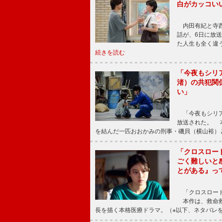
白がカッコい
内田有紀と寺西
話が、6日に放
た人生も全く違
続きを読む
「今夜もシリ
渚）の共犯関
い」
「今夜もシリア
放送された。 
を結んだ一匹おおかみの刑事・磯貝（横山裕）
「クロスロー
ごく難しいと
とがある』っ
「クロスロード
本作は、救命救
長を描く本格医療ドラマ。（※以下、ネタバレ