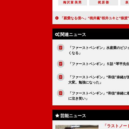
梅沢富美男
梶原善
「親愛なる僕へ」“桃井薫”桜井ユキと“猿渡”高嶋政宏に衝撃の結末 真犯人は「“亀一”遠藤憲一の引きこもりの
関連ニュース
「ファーストペンギン」水産業のビジ
くなる」
「ファーストペンギン」５話 “琴平先
「ファーストペンギン」“和佳”奈緒
大変。勉強になった」
「ファーストペンギン」“和佳”奈緒
に泣き笑い」
芸能ニュース
「ラストノー