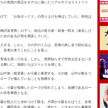
たちの奇跡の実話をモデルに描いたリアルサクセスストーリ
げで、「お魚ボックス」の売り上げを伸ばしていた。和佳は
。
梅沢富美男）の下へ、地元の有力者・辰海一郎太（泉谷しげ
すためのある計画を相談していた。
入する。しかし、その中の１人は、辰海の差し金で紛れ込ん
は、若者が来てくれたことを喜ぶ。
育係を買って出る。しかし、世間知らずで空気を読まない大
振る舞いに、漁師たちはストレスを感じる。
山中篤（梶原善）が小森と衝突する。その後、山中が船をつ
、ロープが傷んでいることを指摘する。
に、小森が指摘したロープが切れてしまう。命綱であるロー
前の非常事態となる。
森が犯人だと決めつけて殴る。片岡が小森をかばうと、反発
ると、磯田高志（吹越満）も、「疲れた」と泣きながら事務所