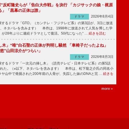
鬼塚”反町隆史らが「告白大作戦」を決行 「カジサックの娘・梶原
る」「黒幕の正体は誰」
2026年8月4日
ドラマ
するドラマ「GTO」（カンテレ・フジテレビ系）の第3話が、3日に放送
下、ネタバレを含みます） 本作は、1998年に放送されて人気を博した学
」が28年ぶりに連続ドラマとして復活。50代になった“ …
続きを読む
し木」“唯”白石聖の正体が判明し騒然 「車椅子だったよね」
“悠”山田涼介がつらい」
2026年8月3日
ドラマ
するドラマ「一次元の挿し木」（読売テレビ・日本テレビ系）の第5話
された。（※以下、ネタバレを含みます） 本作は、松下龍之介氏の同名小
ヤ山中で発掘された200年前の人骨が、失踪した妹のDNAと完 …
続きを
more »