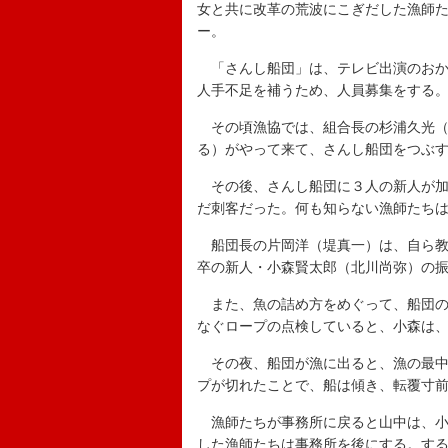
女と共に改革の荒波にこぎだした漁師
ー。
「さんし船団」は、テレビ出演のおか
人手不足を補うため、人員募集をする
その頃漁協では、組合長の杉浦久光（
る）がやって来て、さんし船団をつぶ
その後、さんし船団に３人の新人が加
だ刺客だった。何も知らない漁師たち
船団長の片岡洋（堤真一）は、自ら教
卒の新人・小森賢太郎（北川尚弥）の
また、魚の詰め方をめぐって、船団の
なぐロープの点検していると、小森は
その夜、船団が漁に出ると、漁の最中
プが切れたことで、船は傾き、転覆寸
漁師たちが事務所に戻ると山中は、小
した漁師たちは事務所を後にする。す