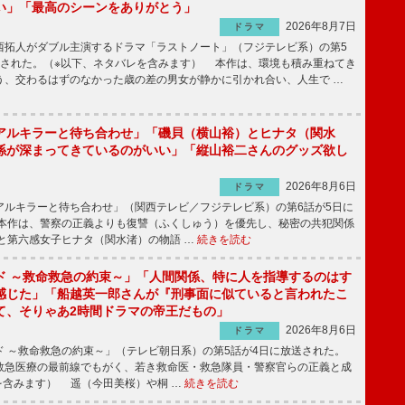
い」「最高のシーンをありがとう」
2026年8月7日
ドラマ
拓人がダブル主演するドラマ「ラストノート」（フジテレビ系）の第5
送された。（※以下、ネタバレを含みます） 本作は、環境も積み重ねてき
う、交わるはずのなかった歳の差の男女が静かに引かれ合い、人生で …
アルキラーと待ち合わせ」「磯貝（横山裕）とヒナタ（関水
係が深まってきているのがいい」「縦山裕二さんのグッズ欲し
2026年8月6日
ドラマ
ルキラーと待ち合わせ」（関西テレビ／フジテレビ系）の第6話が5日に
本作は、警察の正義よりも復讐（ふくしゅう）を優先し、秘密の共犯関係
と第六感女子ヒナタ（関水渚）の物語 …
続きを読む
ド ～救命救急の約束～」「人間関係、特に人を指導するのはす
感じた」「船越英一郎さんが『刑事面に似ていると言われたこ
て、そりゃあ2時間ドラマの帝王だもの」
2026年8月6日
ドラマ
 ～救命救急の約束～」（テレビ朝日系）の第5話が4日に放送された。
急医療の最前線でもがく、若き救命医・救急隊員・警察官らの正義と成
を含みます） 遥（今田美桜）や桐 …
続きを読む