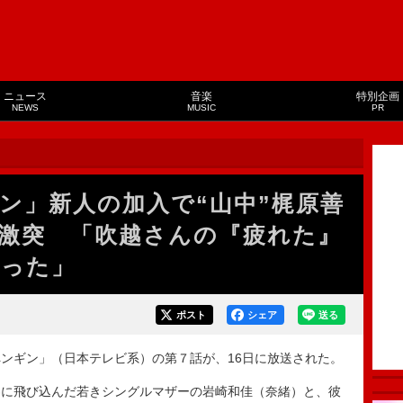
ニュース
音楽
特別企画
NEWS
MUSIC
PR
ン」新人の加入で“山中”梶原善
が激突 「吹越さんの『疲れた』
だった」
ポスト
シェア
送る
ンギン」（日本テレビ系）の第７話が、16日に放送された。
に飛び込んだ若きシングルマザーの岩崎和佳（奈緒）と、彼