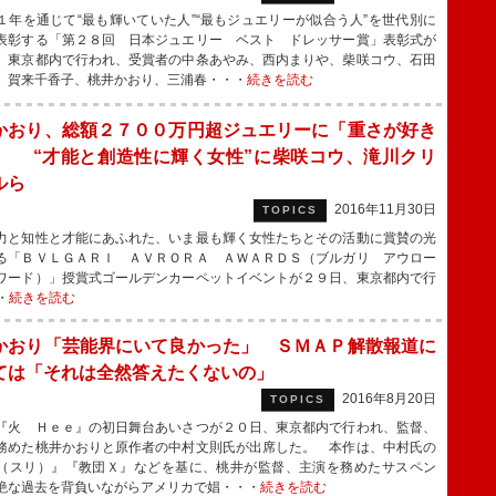
年を通じて“最も輝いていた人”“最もジュエリーが似合う人”を世代別に
表彰する「第２８回 日本ジュエリー ベスト ドレッサー賞」表彰式が
、東京都内で行われ、受賞者の中条あやみ、西内まりや、柴咲コウ、石田
、賀来千香子、桃井かおり、三浦春・・・
続きを読む
かおり、総額２７００万円超ジュエリーに「重さが好き
」 “才能と創造性に輝く女性”に柴咲コウ、滝川クリ
ルら
2016年11月30日
TOPICS
と知性と才能にあふれた、いま最も輝く女性たちとその活動に賞賛の光
る「ＢＶＬＧＡＲＩ ＡＶＲＯＲＡ ＡＷＡＲＤＳ（ブルガリ アウロー
ワード）」授賞式ゴールデンカーペットイベントが２９日、東京都内で行
・
続きを読む
かおり「芸能界にいて良かった」 ＳＭＡＰ解散報道に
ては「それは全然答えたくないの」
2016年8月20日
TOPICS
火 Ｈｅｅ』の初日舞台あいさつが２０日、東京都内で行われ、監督、
務めた桃井かおりと原作者の中村文則氏が出席した。 本作は、中村氏の
（スリ）』『教団Ｘ』などを基に、桃井が監督、主演を務めたサスペン
絶な過去を背負いながらアメリカで娼・・・
続きを読む