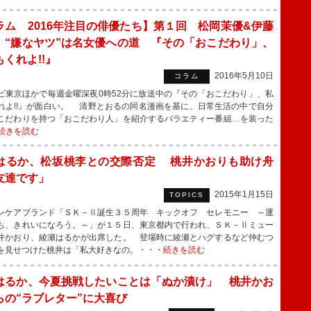
ラム 2016年注目の俳優たち】第１回 松岡茉優&伊藤
 “嫌なヤツ”は名女優への道 『その「おこだわり」、
くれよ!!』
2016年5月10日
コラム
東京ほかで毎週金曜深夜0時52分に放送中の『その「おこだわり」、私
れよ!!』が面白い。 清野とおるの同名漫画を基に、日常生活の中で自分
こだわりを持つ「おこだわり人」を紹介するバラエティー番組…を装った
続きを読む
はるか、松坂桃李との交際否定 桃井かおりも助け舟
友達です」
2015年1月15日
TOPICS
ケアブランド「ＳＫ－Ⅱ誕生３５周年 キックオフ セレモニー ～運
も、きれいになろう。～」が１５日、東京都内で行われ、ＳＫ－Ⅱミュー
井かおり、綾瀬はるかが出席した。 登場時に綾瀬とハグするなど仲むつ
を見せつけた桃井は「私大好きなの。・・・
続きを読む
はるか、今夏挑戦したいことは「ぬか漬け」 桃井かお
らの“ラブレター”に大喜び