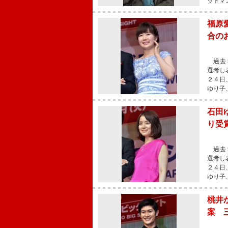
ットマ
福原
合の
過去１
選考し
２４日
ゆり子
石田
り受
過去１
選考し
２４日
ゆり子
桃井
案 