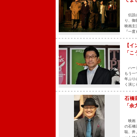
伝説の
り、御
映画主
『一度
【イ
「こ
ハード
もう一
年ぶり
く演じ
石橋
「余
映画『
の石橋
聡、井