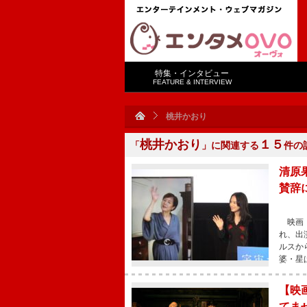
特集・インタビュー
FEATURE & INTERVIEW
桃井かおり
桃井かおり
１５
「
」に関連する
件の
清原
賛辞
映画『
れ、出
ルスか
婆・星
【映
てま