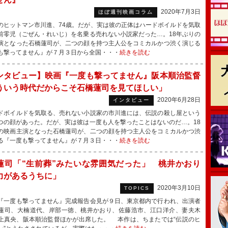
2020年7月3日
ほぼ週刊映画コラム
ヒットマン市川進、74歳。だが、実は彼の正体はハードボイルドを気取
前零児（ごぜん・れいじ）を名乗る売れない小説家だった…。18年ぶりの
演となった石橋蓮司が、二つの顔を持つ主人公をコミカルかつ渋く演じる
も撃ってません』が７月３日から全国・・・
続きを読む
ンタビュー】映画『一度も撃ってません』阪本順治監督
ういう時代だからこそ石橋蓮司を見てほしい」
2020年6月28日
インタビュー
ボイルドを気取る、売れない小説家の市川進には、伝説の殺し屋という
つの顔があった。だが、実は彼は一度も人を撃ったことはないのだ…。18
の映画主演となった石橋蓮司が、二つの顔を持つ主人公をコミカルかつ渋
る『一度も撃ってません』が７月３日・・・
続きを読む
蓮司「“生前葬”みたいな雰囲気だった」 桃井かおり
力があるうちに」
2020年3月10日
TOPICS
一度も撃ってません』完成報告会見が９日、東京都内で行われ、出演者
蓮司、大楠道代、岸部一徳、桃井かおり、佐藤浩市、江口洋介、妻夫木
上真央、阪本順治監督ほかが出席した。 本作は、ちまたでは“伝説のヒ