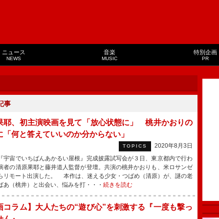
ニュース
音楽
特別企画
NEWS
MUSIC
PR
記事
果耶、初主演映画を見て「放心状態に」 桃井かおりの
に「何と答えていいのか分からない」
2020年8月3日
TOPICS
宇宙でいちばんあかるい屋根』完成披露試写会が３日、東京都内で行わ
演者の清原果耶と藤井道人監督が登壇。共演の桃井かおりも、米ロサンゼ
らリモート出演した。 本作は、迷える少女・つばめ（清原）が、謎の老
ばあ（桃井）と出会い、悩みを打・・・
続きを読む
画コラム】大人たちの“遊び心”を刺激する『一度も撃っ
せん』