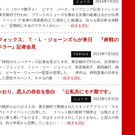
2014年7月3日
ニュース
－☆（ローマ数字２） ピテラ パーク」オープニング記念イベントが
東京都内で行われ、ブランドのミューズを務める女優の綾瀬はるかが出席
 イベントで“未来の美肌案内人”に就任した綾瀬は、自らも肌分析を体験
いい「定期的にやるのでテストみたい・・・
続きを読む
フォックス、Ｔ・Ｌ・ジョーンズらが来日 『終戦の
ペラー』記者会見
2013年7月18日
TOPICS
終戦のエンペラー』の記者会見が１８日、東京都内で行われ、出演者の
ー・フォックス、トミー・リー・ジョーンズ、初音映莉子、西田敏行、桃
り、ピーター・ウェーバー監督が登壇した。 本作は、終戦直後の日本を
した歴史サスペンス。ＧＨＱの最・・・
続きを読む
かおり、恋人の存在を告白 「公私共にモテ期です」
2013年1月31日
ニュース
桃井かおりが３１日、東京都内で開催されたスキンケアブランド「ＳＫ
のトークイベントに出席した。 イベント後の取材で桃井は「お陰さまで
せに落ち着いております。今はキョロキョロしておりません」と恋人の存
白。約２年前から交際しているとい・・・
続きを読む