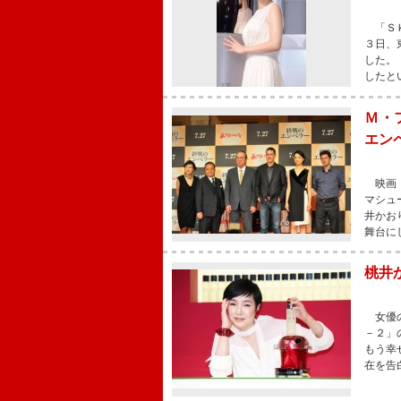
「ＳＫ
３日、
した。
したと
Ｍ・
エン
映画『
マシュ
井かお
舞台に
桃井
女優の
－２」
もう幸
在を告