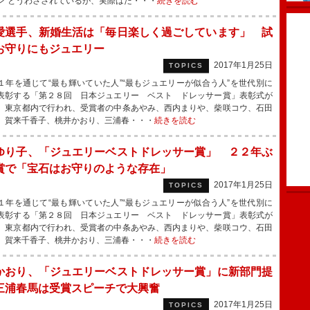
ン”とうわさされているが、実際はた・・・
続きを読む
愛選手、新婚生活は「毎日楽しく過ごしています」 試
お守りにもジュエリー
2017年1月25日
TOPICS
年を通じて“最も輝いていた人”“最もジュエリーが似合う人”を世代別に
表彰する「第２８回 日本ジュエリー ベスト ドレッサー賞」表彰式が
、東京都内で行われ、受賞者の中条あやみ、西内まりや、柴咲コウ、石田
、賀来千香子、桃井かおり、三浦春・・・
続きを読む
ゆり子、「ジュエリーベストドレッサー賞」 ２２年ぶ
賞で「宝石はお守りのような存在」
2017年1月25日
TOPICS
年を通じて“最も輝いていた人”“最もジュエリーが似合う人”を世代別に
表彰する「第２８回 日本ジュエリー ベスト ドレッサー賞」表彰式が
、東京都内で行われ、受賞者の中条あやみ、西内まりや、柴咲コウ、石田
、賀来千香子、桃井かおり、三浦春・・・
続きを読む
かおり、「ジュエリーベストドレッサー賞」に新部門提
三浦春馬は受賞スピーチで大興奮
2017年1月25日
TOPICS