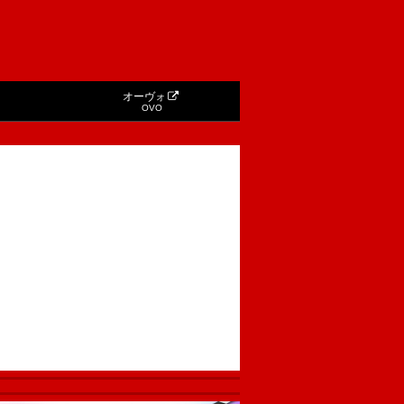
オーヴォ
OVO