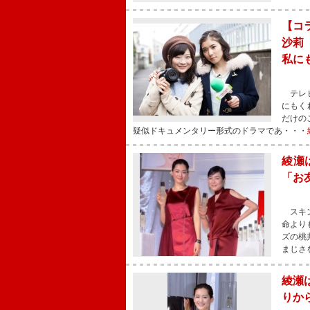
【コ
沙莉
私にも
テレビ
にもく
だけの
疑似ドキュメンタリー形式のドラマであ・・・
綾瀬
「お
スキン
命より
ズの桃
まじさ
綾瀬
りか