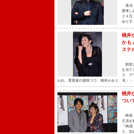
過去１
選考し
２４日
ゆり子
桃井
かも
ステ
創造力
を当て
ラ ア
われ、受賞者の柴咲コウ、桃井かおり、滝・・
桃井
つい
映画『
主演を
『掏摸
ス。壮