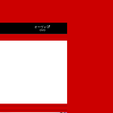
オーヴォ
OVO