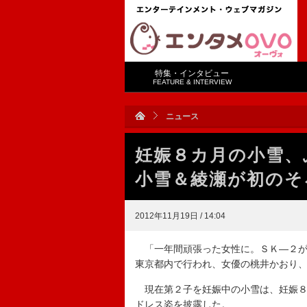
特集・インタビュー
FEATURE & INTERVIEW
ニュース
妊娠８カ月の小雪、
小雪＆綾瀬が初のそ
2012年11月19日 / 14:04
「一年間頑張った女性に。ＳＫ―２が
東京都内で行われ、女優の桃井かおり
現在第２子を妊娠中の小雪は、妊娠８
ドレス姿を披露した。