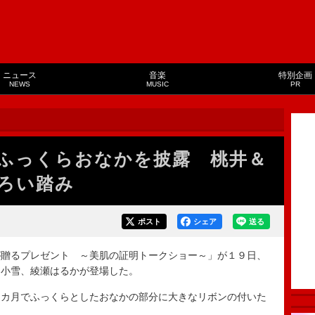
ニュース
音楽
特別企画
NEWS
MUSIC
PR
ふっくらおなかを披露 桃井＆
ろい踏み
ポスト
シェア
送る
贈るプレゼント ～美肌の証明トークショー～」が１９日、
、小雪、綾瀬はるかが登場した。
カ月でふっくらとしたおなかの部分に大きなリボンの付いた