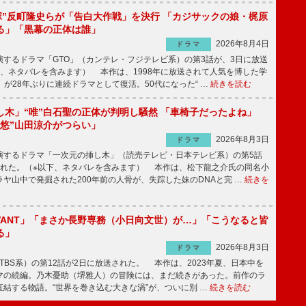
鬼塚”反町隆史らが「告白大作戦」を決行 「カジサックの娘・梶原
る」「黒幕の正体は誰」
2026年8月4日
ドラマ
するドラマ「GTO」（カンテレ・フジテレビ系）の第3話が、3日に放送
下、ネタバレを含みます） 本作は、1998年に放送されて人気を博した学
」が28年ぶりに連続ドラマとして復活。50代になった“ …
続きを読む
し木」“唯”白石聖の正体が判明し騒然 「車椅子だったよね」
“悠”山田涼介がつらい」
2026年8月3日
ドラマ
するドラマ「一次元の挿し木」（読売テレビ・日本テレビ系）の第5話
された。（※以下、ネタバレを含みます） 本作は、松下龍之介氏の同名小
ヤ山中で発掘された200年前の人骨が、失踪した妹のDNAと完 …
続きを
IVANT」「まさか長野専務（小日向文世）が…」「こうなると皆
る」
2026年8月3日
ドラマ
（TBS系）の第12話が2日に放送された。 本作は、2023年夏、日本中を
マの続編。乃木憂助（堺雅人）の冒険には、まだ続きがあった。前作のラ
結する物語。“世界を巻き込む大きな渦”が、ついに別 …
続きを読む