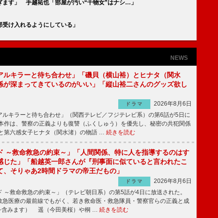
ます」 手越祐也「部屋が汚い“干物女”はナシ…」
部受け入れるようにしている」
NEWS
アルキラーと待ち合わせ」「磯貝（横山裕）とヒナタ（関水
係が深まってきているのがいい」「縦山裕二さんのグッズ欲し
2026年8月6日
ドラマ
ルキラーと待ち合わせ」（関西テレビ／フジテレビ系）の第6話が5日に
本作は、警察の正義よりも復讐（ふくしゅう）を優先し、秘密の共犯関係
と第六感女子ヒナタ（関水渚）の物語 …
続きを読む
ド ～救命救急の約束～」「人間関係、特に人を指導するのはす
感じた」「船越英一郎さんが『刑事面に似ていると言われたこ
て、そりゃあ2時間ドラマの帝王だもの」
2026年8月6日
ドラマ
 ～救命救急の約束～」（テレビ朝日系）の第5話が4日に放送された。
急医療の最前線でもがく、若き救命医・救急隊員・警察官らの正義と成
を含みます） 遥（今田美桜）や桐 …
続きを読む