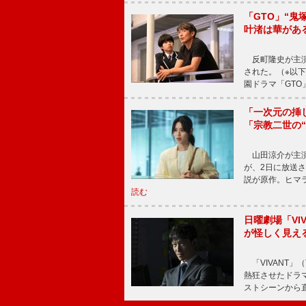
「GTO」“
叶渚は華があ
反町隆史が主演
された。（※以
園ドラマ「GTO
「一次元の挿
「宗教二世の
山田涼介が主演
が、2日に放送
説が原作。ヒマラ
読む
日曜劇場「V
が怪しく見え
「VIVANT」
熱狂させたドラ
ストシーンから直