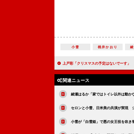
小雪
桃井かおり
上戸彩「クリスマスの予定はないでーす」 雨と強風の中でイルミネー
関連ニュース
綾瀬はるか「家ではトイレ以外は動かな
セロンと小雪、日米美の共演が実現 
小雪が「白雪姫」で悪の女王役を吹き