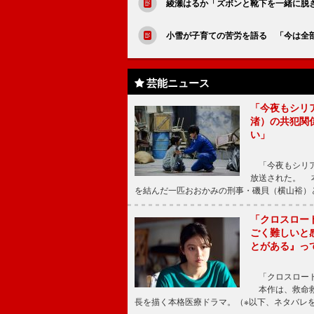
綾瀬はるか「ズボンと靴下を一緒に脱ぎ
小雪が子育ての苦労を語る 「今は全
芸能ニュース
「今夜もシリ
渚）の共犯関
い」
「今夜もシリア
放送された。 
を結んだ一匹おおかみの刑事・磯貝（横山裕）
「クロスロー
ごく難しいと
とがある』っ
「クロスロード
本作は、救命救
長を描く本格医療ドラマ。（※以下、ネタバレ