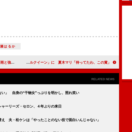
綾瀬はるか
ションに点灯
ＡＫＢ篠田、ローラらが「ネイルクイーン」に 夏木マリ「待ってたわ、この賞」
RELATED NEWS
い」 自身の“干物女”っぷりを明かし、照れ笑い
シャーリーズ・セロン、４年ぶりの来日
替え 夫・松ケンは「やったことのない役で面白いんじゃない」