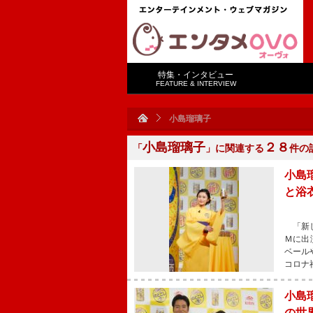
特集・インタビュー
FEATURE & INTERVIEW
小島瑠璃子
小島瑠璃子
２８
「
」に関連する
件の
小島
と浴
「新し
Ｍに出
ベール
コロナ
小島
の世