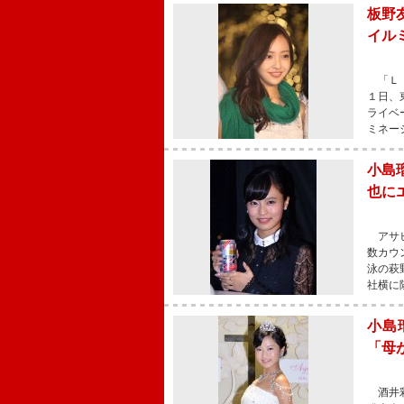
板野
イル
「ＬＩ
１日、
ライベ
ミネー
小島
也に
アサヒ
数カウ
泳の萩
社横に
小島
「母
酒井彩