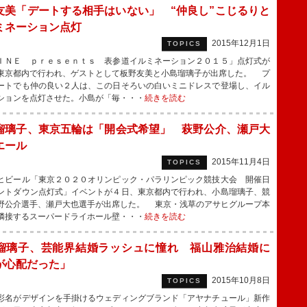
友美「デートする相手はいない」 “仲良し”こじるりと
ミネーション点灯
2015年12月1日
TOPICS
ＮＥ ｐｒｅｓｅｎｔｓ 表参道イルミネーション２０１５」点灯式が
東京都内で行われ、ゲストとして板野友美と小島瑠璃子が出席した。 プ
ートでも仲の良い２人は、この日そろいの白いミニドレスで登場し、イル
ションを点灯させた。小島が「毎・・・
続きを読む
瑠璃子、東京五輪は「開会式希望」 萩野公介、瀬戸大
エール
2015年11月4日
TOPICS
ビール「東京２０２０オリンピック・パラリンピック競技大会 開催日
ントダウン点灯式」イベントが４日、東京都内で行われ、小島瑠璃子、競
野公介選手、瀬戸大也選手が出席した。 東京・浅草のアサヒグループ本
隣接するスーパードライホール壁・・・
続きを読む
瑠璃子、芸能界結婚ラッシュに憧れ 福山雅治結婚に
が心配だった」
2015年10月8日
TOPICS
名がデザインを手掛けるウェディングブランド「アヤナチュール」新作