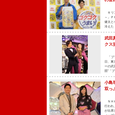
キリン
～」Ｐ
健太と
冷えた
武田
クス
「ブラ
日、東
ーの武
団”「
小島
双っ
ＮＨＫ
行われ
が出席