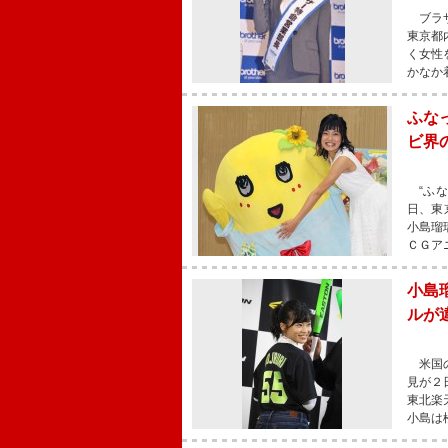
ブラザ
東京都
く女性
かなか
ふな
ビ界
“ふな
日、東
小島瑠
ＣＧア
小島
ルが
米国の
見が２
東北楽
小島は