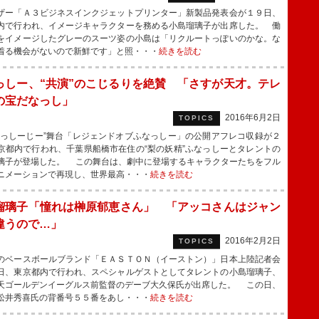
ー「Ａ３ビジネスインクジェットプリンター」新製品発表会が１９日、
内で行われ、イメージキャラクターを務める小島瑠璃子が出席した。 働
をイメージしたグレーのスーツ姿の小島は「リクルートっぽいのかな。な
着る機会がないので新鮮です」と照・・・
続きを読む
っしー、“共演”のこじるりを絶賛 「さすが天才。テレ
の宝だなっし」
2016年6月2日
TOPICS
っしーじー”舞台「レジェンドオブふなっしー」の公開アフレコ収録が２
京都内で行われ、千葉県船橋市在住の“梨の妖精”ふなっしーとタレントの
璃子が登場した。 この舞台は、劇中に登場するキャラクターたちをフル
ニメーションで再現し、世界最高・・・
続きを読む
瑠璃子「憧れは榊原郁恵さん」 「アッコさんはジャン
違うので…」
2016年2月2日
TOPICS
ベースボールブランド「ＥＡＳＴＯＮ（イーストン）」日本上陸記者会
日、東京都内で行われ、スペシャルゲストとしてタレントの小島瑠璃子、
天ゴールデンイーグルス前監督のデーブ大久保氏が出席した。 この日、
松井秀喜氏の背番号５５番をあし・・・
続きを読む