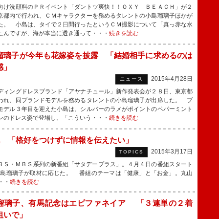
け洗顔料のＰＲイベント「ダントツ爽快！！ＯＸＹ ＢＥＡＣＨ」が２
京都内で行われ、ＣＭキャラクターを務めるタレントの小島瑠璃子ほかが
た。 小島は、タイで２日間行ったというＣＭ撮影について「真っ赤な水
たんですが、海が本当に透き通って・・・
続きを読む
瑠璃子が今年も花嫁姿を披露 「結婚相手に求めるのは
感」
2015年4月28日
ニュース
ィングドレスブランド「アヤナチュール」新作発表会が２８日、東京都
われ、同ブランドモデルを務めるタレントの小島瑠璃子が出席した。 ブ
モデル３年目を迎えた小島は、シルバーのラメがポイントのペパーミント
ンのドレス姿で登場し、「こういう・・・
続きを読む
 「格好をつけずに情報を伝えたい」
2015年3月17日
TOPICS
ＢＳ・ＭＢＳ系列の新番組「サタデープラス」。４月４日の番組スタート
小島瑠璃子が取材に応じた。 番組のテーマは「健康」と「お金」。丸山
・・
続きを読む
瑠璃子、有馬記念はエピファネイア 「３連単の２着
狙いで」