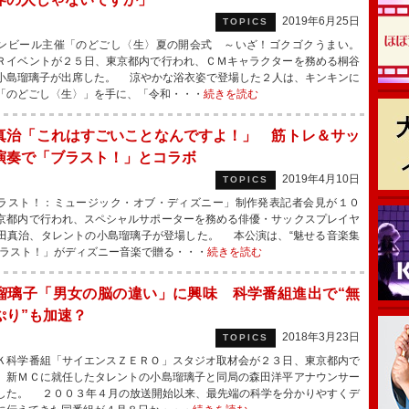
2019年6月25日
TOPICS
ビール主催「のどごし〈生〉夏の開会式 ～いざ！ゴクゴクうまい。
Ｒイベントが２５日、東京都内で行われ、ＣＭキャラクターを務める桐谷
小島瑠璃子が出席した。 涼やかな浴衣姿で登場した２人は、キンキンに
「のどごし〈生〉」を手に、「令和・・・
続きを読む
真治「これはすごいことなんですよ！」 筋トレ＆サッ
演奏で「ブラスト！」とコラボ
2019年4月10日
TOPICS
スト！：ミュージック・オブ・ディズニー」制作発表記者会見が１０
京都内で行われ、スペシャルサポーターを務める俳優・サックスプレイヤ
田真治、タレントの小島瑠璃子が登場した。 本公演は、“魅せる音楽集
ブラスト！」がディズニー音楽で贈る・・・
続きを読む
瑠璃子「男女の脳の違い」に興味 科学番組進出で“無
ぷり”も加速？
2018年3月23日
TOPICS
科学番組「サイエンスＺＥＲＯ」スタジオ取材会が２３日、東京都内で
、新ＭＣに就任したタレントの小島瑠璃子と同局の森田洋平アナウンサー
した。 ２００３年４月の放送開始以来、最先端の科学を分かりやすくデ