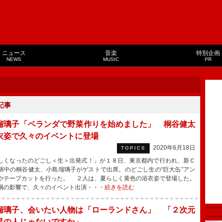
ニュース
音楽
特別企画
NEWS
MUSIC
PR
記事
瑠璃子「ベランダで野菜作りを始めました」 桐谷健太
衣姿で久々のイベントに登場
2020年6月18日
TOPICS
くなったのどごし＜生＞出発式！」が１８日、東京都内で行われ、新Ｃ
演中の桐谷健太、小島瑠璃子がゲストで出席。のどごし生の“巨大缶”アン
やテープカットを行った。 ２人は、夏らしく黄色の浴衣姿で登場した。
禍の影響で、久々のイベント出演・・・
続きを読む
瑠璃子、会いたい人物は「ローランドさん」 「２次元
界の人じゃないですか」