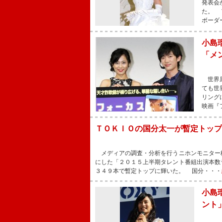
発表会
た。 
ボーダ
小島
「メ
世界屈
ても世
リング
映画『
ＴＯＫＩＯの国分太一が暫定トップ
メディアの調査・分析を行うニホンモニター
にした「２０１５上半期タレント番組出演本数
３４９本で暫定トップに輝いた。 国分・・・
小島
ント