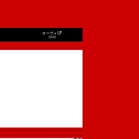
オーヴォ
OVO