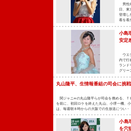
男性向
日、東
登壇し
着を着
小島
安定
ウエデ
内で行
ランド
グリー
丸山隆平、生情報番組の司会に挑戦
関ジャニ∞の丸山隆平らが司会を務める、Ｔ
を前に、初回ロケを終えた丸山、小堺一機、
は、毎週朝８時からの大阪での生放送につい・
小島
を穴