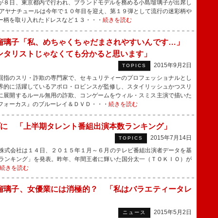
が８日、東京都内で行われ、ブランドモデルを務める小島瑠璃子が出席し
アヤナチュールは今年で１０年目を迎え、第１９弾として流行の迷彩柄や
ー柄を取り入れたドレスなど１３・・・
続きを読む
瑠璃子「私、めちゃくちゃだまされやすいんです…」
ンタリストじゃなくても分かると思います」
2015年9月2日
TOPICS
指のスリ・詐欺の専門家で、セキュリティーのプロフェッショナルとし
界的に活躍しているアポロ・ロビンスが監修し、スタイリッシュかつスリ
に展開するルール無用の詐欺、コンゲームをウィル・スミス主演で描いた
フォーカス』のブルーレイ＆ＤＶＤ・・・
続きを読む
に 「上半期タレント番組出演本数ランキング」
2015年7月14日
TOPICS
株式会社は１４日、２０１５年１月～６月のテレビ番組出演者データを基
ランキング」を発表。昨年、年間王者に輝いた国分太一（ＴＯＫＩＯ）が
続きを読む
瑠璃子、女優業には消極的？ 「私はバラエティータレ
」
2015年5月2日
ニュース