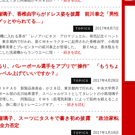
に伝えてきた同番組が４月８日か・・・
続きを読む
瑠璃子、香椎由宇らがドレス姿を披露 前川泰之「男性
グッとやられてる…」
2017年8月7日
TOPICS
機に入れる香水”「レノアハピネス アロマジュエル」発売記念イベント
、東京都内で行われ、新ＣＭキャラクターに起用された香椎由宇、小島瑠
優希美青とプレゼンターの前川泰之が登場した。 新ＣＭは、香水瓶をモ
にした洗濯機からランウエーに現・・・
続きを読む
るり、バレーボール選手をアプリで“操作” 「もうちょ
レベル上げていいですか？」
2017年4月28日
TOPICS
ＸＰＡＤ 新製品発表会」が２８日、東京都内で行われ、中央大学男子
ボール部の石川祐希選手、スペシャルゲストとしてタレントの小島瑠璃子
登壇した。 同製品は、ＥＭＳ（筋電気刺激）によって筋肉を鍛えること
る、身に着けるトレーニングギア。・・・
続きを読む
瑠璃子、スーツにタスキで書き初め披露 “政治家転
は全力否定
2017年1月19日
TOPICS