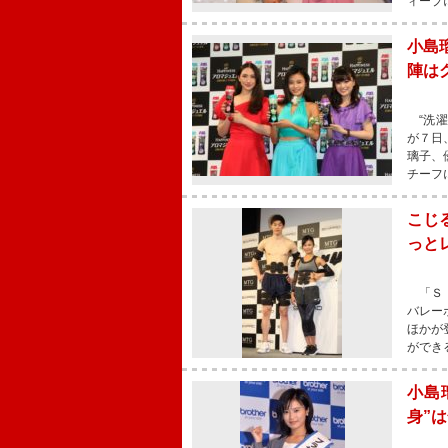
ィープ
小島
陣は
“洗濯
が７日
璃子、
チーフ
こじ
っと
「ＳＩ
バレー
ほかが
ができ
小島
身”