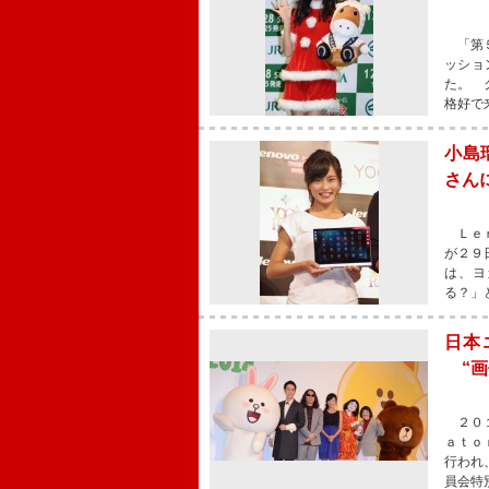
「第５
ッショ
た。 
格好で
小島
さん
Ｌｅｎ
が２９
は、ヨ
る？」
日本
“画
２０１
ａｔｏ
行われ
員会特