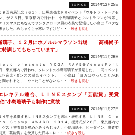
2014年12月25日
TOPICS
９回有馬記念（Ｇ１）」出馬表発表ＰＲイベント「ウルトラ・トークセ
ン」が２５日、東京都内で行われ、小島瑠璃子とウルトラマンが出席し
クリスマスにちなんでサンタクロース風の衣装で登場した小島は「ベタな
来ました。めちゃくちゃ寒いですけど・・・
続きを読む
瑠璃子、１２月にホノルルマラソン出場 「高橋尚子
に特訓してもらっています」
2014年11月29日
TOPICS
ｏｖｏ ｐｒｅｓｅｎｔｓ ＹＯＧＡ ＲＡＶＥ＠ＶｅｎｕｓＦｏｒｔ
日、東京都内で行われ、タレントの小島瑠璃子が登場した。 同イベント
ガ×音楽×ダンスの融合イベント。 小島は「ヨガはやったことがあ
と聞かれると、「やったことがないん・・・
続きを読む
エレキテル連合、ＬＩＮＥスタンプ「芸能賞」受賞
伯”小島瑠璃子も制作に意欲
2014年11月27日
TOPICS
４年を象徴するＬＩＮＥスタンプを選出・表彰する「ＬＩＮＥ Ｃｒｅ
ｒｓ Ｓｔａｍｐ ＡＷＡＲＤ ２０１４」授賞式が２６日、東京都内で
、ゲスト審査員を務めたみうらじゅん、小島瑠璃子、ヒャダイン、審査委
別賞「芸能賞」を受賞した日本エレ・・・
続きを読む